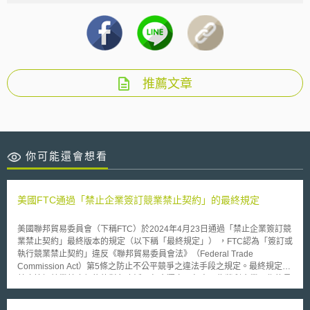
推薦文章
你可能還會想看
美國FTC通過「禁止企業簽訂競業禁止契約」的最終規定
美國聯邦貿易委員會（下稱FTC）於2024年4月23日通過「禁止企業簽訂競
業禁止契約」最終版本的規定（以下稱「最終規定」） ，FTC認為「簽訂或
執行競業禁止契約」違反《聯邦貿易委員會法》（Federal Trade
Commission Act）第5條之防止不公平競爭之違法手段之規定。最終規定所
禁止簽訂競業禁止契約的對象廣泛，包含獨立承包商、為營利企業工作的員
工，並將可能取代其他規範競業禁止契約效力之州法。不過，尚有部分情形
將排除最終規定的適用，如： （1）公司與高階主管的既有競業禁止契約仍