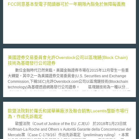
屬有效，而高階主管被定義為「年收入超過 151,164 美元（約新臺幣
FCC同意基本型電子閱讀器可於一年期限內豁免於無障礙義務
4,927,492元）且擔任決策職位」的員工，如總裁、首席執行長或其他擁有
企業重大決策權的職位。 （2）允許出於善意收購企業的雙方簽訂競業禁止
契約。 （3）因FTC對於某些產業無監管權，因此該等產業不適用於禁止簽
訂競業禁止契約的最終規定，如非營利組織、銀行、保險公司以及航空公
司。 FTC指出最終規定於美國聯邦公報上公布120天（約4個月）後生效，
並要求現已簽訂競業禁止契約之雇主負有通知義務，雇主須透過數位（電子
郵件或簡訊）或紙本方式，明確地通知現任、前員工，其既有的競業禁止契
約即將失效。 但美國商會（U.S. Chamber of Commerce）已聲明表示該最
終規定有超出FTC管轄範圍之疑慮，故後續可否執行最終規定，仍有待密切
美國證券交易委員會允許Overstock公司以區塊鏈(Block Chain)
關注。 為因應FTC大範圍禁止簽訂競業禁止契約之法制方向，建議公司可參
技術為基礎發行公司證券
考資策會科法所發布之「營業秘密保護管理規範」以系統性方式檢視不同面
向的既有管理作法，如人員面、內容面等，以落實對於營業秘密的保護。 1.
數位金融時代已然來臨。美國金融證券市場在2015年12月發生一些重
關於文件的管理建議 先盤點紙本及數位機密文件；再設定文件之接觸權
大轉變，其中之一為美國證券交易委員會(U.S. Securities and Exchange
限。 2.關於人員的管理建議 留意人員的智財教育訓練；人員的保密或智財
Commission,下稱SEC)允許Overstock.com公司以區塊鏈技術(Blockchain
權歸屬契約，確保契約約定已納入公司想保護的機密資訊，比如客戶或供應
technology)為基礎透過網路發行公司證券。 區塊鏈技術為一種以分散
商名單及聯絡資訊、產品規格、製程等；以及離職管理。 本文同步刊登於
式結構方式，記錄數據、傳輸及驗證的方法。當有資訊產生時，所有相連電
TIPS網站（https://www.tips.org.tw）。
腦會共同驗證該資訊之真實性。驗證該資料具真實性後會寫入區塊鏈，並產
生不可竄改的紀錄。 區塊鏈技術特點如下： 一、分散式結構之設計：
可達到去中心化效果，以此降低資料遭駭客攻擊或竄改之風險，提升資訊安
歐盟法院對於羅氏和諾華藥廠涉及聯合銷售Lucentis壟斷市場行
全。 二、驗證機制：可提供所有參與者共同驗證資料真實性，打造安全可
為，作成先訴裁定
靠之共識環境。 三、P2P機制：可節省繁瑣程序並降低交易成本。 綜
歐盟法院（Court of Justice of the EU ,CJEU） 於2018年1月23日就
合上述三點，區塊鏈技術受到市場極大的關注。為提升資訊安全與降低交易
Hoffman-La Roche and Others v Autorità Garante della Concorrenzae del
成本及因應數位金融時代，金融業者嘗試將區塊鏈技術應用於股票、債券或
Mercato案（Case C-179/16）作出先訴裁定（preliminary ruling）。本案
是有價證券交易市場，期望可完善金融交易環境。 雖然區塊鏈技術潛