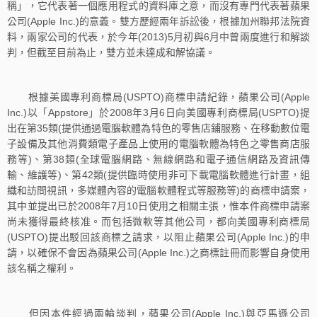
稱」，它代表著一個應用程式的資料庫之意，而沒有專門代表著蘋果
公司(Apple Inc.)的意義。雙方歷經兩年訴訟後，根據加州聯邦法院資
料，兩家公司的代表，於今年(2013)5月初與6月中曾兩度進行和解談
判，但截至目前為止，雙方並未達成和解協議。
根據美國專利商標局(USPTO)商標申請紀錄，蘋果公司(Apple
Inc.)以「Appstore」於2008年3月6日向美國專利商標局(USPTO)提
出在第35類(提供通過電腦軟體為特色的零售店鋪服務、在移動數位電
子設備及其他消費類電子產品上使用的電腦軟體為特色之零售商店服
務等)、第38類(全球電腦網路、無線網路和電子通信網路及資訊傳
輸、維護等)、第42類(提供臨時使用非可下載電腦軟體進行計畫，組
織和訪問視訊，多媒體內容的電腦軟體程式等服務等)的商標申請案，
其中並提出已於2008年7月10日使用之相關主張，惟本件商標申請案
尚未獲得最終核准。而包括微軟等其他公司，都向美國專利商標局
(USPTO)提出駁回該商標之請求，以阻止蘋果公司(Apple Inc.)的申
請，以確保不會因為蘋果公司(Apple Inc.)之商標註冊而影響自身使用
該名稱之權利。
但因本件經過兩輪談判，蘋果公司(Apple Inc.)與亞馬遜公司