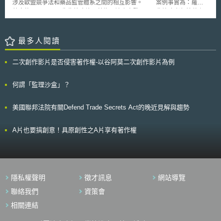
涉及歐盟競爭法和藥品監管體系之間的相互影響。 案例事實為：羅氏
在市場龐大，但Overstock公司也在向SEC申請允許以區塊鏈技術發行證券
藥廠的Avastin，原先為抗癌許可藥物，被臨床發現可用作治療老年性黃斑
之文件中，指出其選擇將公司訊息儲存在任何人皆可查閱之公開區塊鏈，可
部病變（AMD），但並未經正式核准用於治療AMD，屬於仿單標示外藥物
能導致個人對其隱私安全的疑慮。即便有此風險，仍認為區塊鏈技術應用於
（off-label drugs）。而Lucentis係諾華藥廠一款獲得正式授權核准，作為
發行證券，將有助完善證券市場交易環境，透過區塊鏈技術，將可紀錄所有
治療 AMD的眼內注射藥物。 其中，諾華持有羅氏超過33%的股份，
最多人閱讀
交易，從中減少中間商控制市場的空間，並減少賣空之套利行為。 但
Avastin雖與Lucentis作用機理相似，但Lucentis價格卻相對昂貴，銷售方式
是，將區塊鏈技術應用於數位金融或許將衍生金融法規相關問題。因為金融
由羅氏與諾華合作，諾華可從持股中間接獲得利潤。 兩家藥廠為了影
法規針對不同類型金融商品，有相關規範管制。若應用區塊鏈技術於相關金
二次創作影片是否侵害著作權-以谷阿莫二次創作影片為例
響、降低Avastin的需求量及阻礙其分銷，雙方協議，對外聲稱兩種藥物含
融商品，勢必產生相應問題。諸如：股票交易需依據證券交易條例實行，然
有不同活性成分，散布Avastin仿單標示外使用之安全性和有效性存在疑義
其中並未設有電子移轉及交易相關規範，若應用區塊鏈技術進行證券交易，
的不實資訊。 2014年時，義大利競爭法主管機關（Autori tà Garante
何謂「監理沙盒」？
主管機關須思考如何規範並控管市場。因此，金融法規將勢必隨之調整以符
della Concorrenza e del Mercato, AGCM）認為羅氏和諾華兩大藥廠涉嫌
合數位化趨勢。
藥品市場壟斷，違反歐盟運作條約（Treaty on the Functioning of the
美國聯邦法院有關Defend Trade Secrets Act的晚近見解與趨勢
European Union, TFEU）第101（1）條，因而裁罰兩家藥廠。 羅氏和
諾華不服裁罰，向義大利Lazio地方行政法院（Regional Administrative
Court, Lazio）提起訴訟尋求救濟，遭到駁回；羅氏和諾華繼而向義大利國
A片也要搞創意！具原創性之A片享有著作權
務委員會（Council of State）提出上訴，義大利國務委員會將此案提交歐盟
法院，針對歐盟競爭法的解釋進行先訴裁定。 最後，歐盟法院認為兩
藥廠之行為構成藥品市場的限制競爭，違反歐盟運作條約第101條之規定。
法院判決結果認為： 當上市許可藥物（marketing authorization, MA）和仿
單標示外藥物皆適用治療同一疾病，只要它們具可替代性和兼容性，並且符
隱私權聲明
徵才訊息
網站導覽
合製造和銷售的規定，原則上屬於同一個相關市場。只要滿足其他要件，上
市許可藥物並不當然決定相關產品市場的範圍。 非競爭者之間的許可協議
聯絡我們
資策會
可能符合歐盟競爭規則：歐盟法院闡述，這種傳播誤導性資訊的「安排」，
相關連結
目的並非限制任何一方對許可協議的商業自主權，而是為了影響監管機構和
醫生等第三方選擇使用Avastin的行為。因此，散播不利於Avastin仿單標示