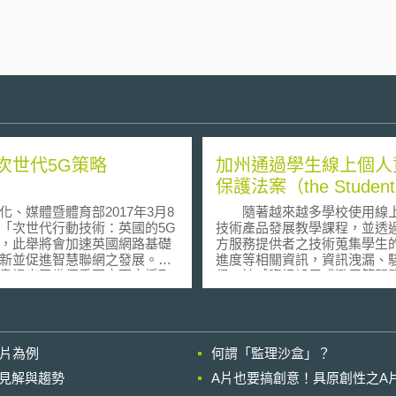
次世代5G策略
加州通過學生線上個人
保護法案（the Student
Online Personal Inform
化、媒體暨體育部2017年3月8
隨著越來越多學校使用線
Protection Act）
「次世代行動技術：英國的5G
技術產品發展教學課程，並透
，此舉將會加速英國網路基礎
方服務提供者之技術蒐集學生
新並促進智慧聯網之發展。這
進度等相關資訊，資訊洩漏、
書提出了幾個重要方面來採取
侵、敏感資訊誤用或濫用等問
畫
應而生。於2014年9月30日，
的5G試驗場，和企業共同合作
長Jerry Brown宣布幾項對加
G科技。此試驗場預計同時在城
私保護具有重要突破的法案，
遠地區進行，以了解不同地區
引人關注的便是編號SB1177
影片為例
何謂「監理沙盒」？
建設的效益，且與Ofcom合作
又稱學生線上個人資料保護法案（
環境與法規障礙。 調適法
Student Online Personal Inform
的晚近見解與趨勢
A片也要搞創意！具原創性之A
府會持續檢查相關法規是否需
Protection Act，簡稱SOPIPA