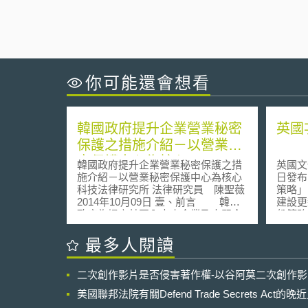
你可能還會想看
韓國政府提升企業營業秘密
英國
保護之措施介紹－以營業秘
密保護中心為核心
韓國政府提升企業營業秘密保護之措
英國文
施介紹－以營業秘密保護中心為核心
日發布
科技法律研究所 法律研究員 陳聖薇
策略」
2014年10月09日 壹、前言 韓國
建設更
政府為提高其國內中小企業及中堅企
份策略
業因應智財權侵權與紛爭之能力，今
行動： 建構經濟實例：英國政府計
(2014)年度由國家智慧財產委員會[1]
建立新
最多人閱讀
為首，與文化體育觀光部、專利廳、
發展5
法務部等相關行政部會共同組成「智
市和偏
二次創作影片是否侵害著作權-以谷阿莫二次創作
慧財產權保護政策協商會議[2]」，討
環境下
論如何提高政府面對專利、商標、著
了解目前
美國聯邦法院有關Defend Trade Secrets Act
作權及營業秘密等智財侵權之因應效
規：政