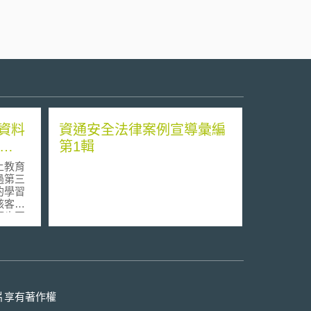
資料
資通安全法律案例宣導彙編
第1輯
ation
上教育
過第三
的學習
駭客入
題也因
加州州
州居民隱
其中最
號法案，
the
ation
片享有著作權
）。