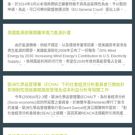
後，於2014年3月以本項商標缺乏顯著特徵不具商品區隔性為由，予以駁回
申請。為此，可口可樂向歐盟普通法院（EU General Court）提出上訴。
惟法院於日前(2016年2月)做出說明，其判決結果認為立體瓶身並不具
備與市場上其他可樂瓶區隔的具體特徵，根據共同體商標條例第7(1)(b)條
「若商標缺乏顯著特徵則不允許註冊」。並質疑其所做的市場調查研究，無
法證明該瓶身於市場上具有明顯的商品獨特性，不能讓消費者得以一眼看出
美國能源部展開離岸風力能源計畫
是可口可樂產品，不符合同條例第7(3)條(足以使商品或服務之相關消費者認
識為指示商品或服務來源，得與他人之商品或服務相區別者)排除7(1)(b)之
由於能源價格、供給不穩定、以及環境考量等因素，使美國思考潔淨及
適用條件，基於上述理由判決可口可樂公司敗訴。 透過此案件，一定
再生能源的開發。美國能源部在2008年公布了一份報告「20% Wind
程度呈現OHIM與歐盟法院在立體商標認定上相對審慎的態度。 在歐盟
Energy by 2030: Increasing Wind Energy’s Contribution to U.S. Electricity
有關外觀設計與商標的聲請，係依照歐盟「共同體商標條例」(Council
Supply」，檢視風能利用的可行性，希望在2030年達到風能發電占全國
Regulation (EC) No. 207/2009)所規範。經申請通過之歐洲共體商標(CTM)
20%的需求。 美國在2010年因為金融海嘯後期的影響，對於能源的需
註冊，得使產品或服務於全歐盟境內28個會員國享有排他性權利。而過往以
求及價格降低，導致風能的發展減緩。而面臨一些新興的市場，例如拉丁美
販售之商品外觀或形狀申請註冊商標是具有難度的，必須係該外觀及形狀為
洲、非洲、亞洲陸續加入風能的開發領域，尤其中國大陸，自2005年後，
增加其商品本身的價值或生產技術上所必要的結果，始得有商標註冊的可
幾乎每年呈倍數成長，2010年所累積的風能更超越美國，美國再度投入相
歐洲化學品管理署（ECHA）下的社會經濟分析委員會已開始針
能。 「本文同步刊登於TIPS網站（https://www.tips.org.tw）」
關的計畫研發，在今年(2012)美國能源部宣布展開一項投入1.8億、長達六
對限制性措施展開風險管理及成本利益分析等相關工作
年的離岸風力能源計畫。 此計畫的第一步將於今年投入二千萬於全美
今年(2008)4月2-3號，歐洲化學品管理署(ECHA)下，為社會經濟分析
四處離岸地區導入風力能源，這些風力能源計畫將能加速風力科技的重大發
(Socio-economic)目的所設置之委員會，於赫爾辛基(Helsinki)舉行了首次
展，並能協助美國能源的多樣性規劃、提升經濟發展。離岸風力是美國相當
的會議。歐洲化學品管理署執行長Geert Dancet在其公開聲明中提到：「對
具有潛力的能源，估計可以提供超過4000GW的能量，可以緩和美國的能源
社會經濟分析委員會(SEAC)之挑戰，是因其被REACH法規範所引用而產
危機及經濟和環境的挑戰，而且能夠提供大部分人民居住的沿海城市的能源
生；而此種模式，亦將成為歐盟化學物質立法制度下的一項新工具。其還強
和電力。 此一計畫之申請者，希望是能在能源開發、設備提供、研究
調，應同時平等地考量並兼顧到產業、環境及健康等三方面因素，並以前三
機構、海洋裝置專家等領域組成世界級的團隊。其目的是為了促進美國離岸
項因素皆已臻衡平之方式來進行交易」。 此外，於REACH法規範下，
風力的發展，並協助下一代風力能源科技的設計與示範。這個試驗計畫能協