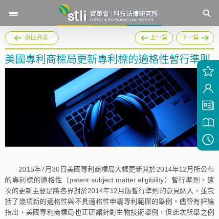
返回列表
上一篇
下一篇
美國專利商標局更新專利標的適格性暫行準則
2015年7月30日美國專利商標局大幅更新其於2014年12月所公布
的專利標的適格性（patent subject matter eligibility）暫行準則。這
次的更新主要是將各界對於2014年12月版暫行準則的意見納入，並包
括了幾項新的適格性與不具適格性申請專利範圍的舉例。儘管有評論
指出，美國專利商標局也正研議針對生物技術舉例，但此次所舉之例