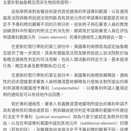
主要針對抽象概念而非生物技術發明。
這些舉例係對各種技術提供其他適格的申請專利範圍，以及適用
最高法院與聯邦巡迴法院判斷具有其他元件的申請專利範圍是否與法
定不予專利標的顯著不同的示例分析。這些例子與在審查人員的教育
訓練資料中所載的判例法之判決先例，都將用於協助審查人員在評估
申請專利範圍元件（claim element）的專利適格性上能夠彼此一致。
在更新的暫行準則的第三部份中，美國專利商標局為認定抽象概
念提供了進一步資訊，其係有關最高法院及聯邦巡迴上訴法院對於抽
象概念適格性判定的司法見解，包括人類活動的特定方法、基本經濟
行為、概念本身及數學關係式/公式。
在更新的暫行準則的第五部分中，美國專利商標局解釋說，適格
性的初步證據要求審查人員明確清楚地解釋為什麼無法對所提出的專
利申請專利範圍授予專利（unpatentable），以便專利申請人獲得足
夠的通知並可以有效地作出回應。
對於專利適格性，審查人有義務清楚地闡明所提出的專利申請不
具有適格性的理由或原因，例如藉由提供判定申請專利範圍中所敘述
的法定不予專利（judicial exception）與為什麼它被認定為例外的理
由，以及在申請專利範圍中識別其他元件（additional element）的理
由（若有的話），及解釋為何未與法定不予專利標的顯著不同。這裡