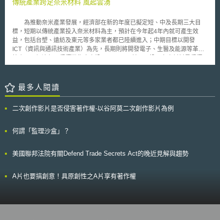
該委員會於限制與管理流程上，亦扮演著重要角色。其將掮負起為該署準備
傳統產業跨足奈米材料 風起雲湧
助瞭解導入離岸渦輪機、連接渦輪機與電網的主要挑戰。投入這個新興的產
關於：申請管理、限制措施建議案提出、以及其他在REACH法規範下與化
業，政府的補助可協助降低成本並加速美國沿海風力能源科技的發展，而且
學物質管理有關之立法措施所將可能導致歐洲社會經濟方面之影響與衝擊等
在實際的沿海環境測試能提供有價值的資訊。 在積極發展風能的同
為推動奈米產業發展，經濟部在新的年度已擬定短、中及長期三大目
問題，提出相關意見。而目前，就於化學品範圍內，對可能之立法措施未來
時，美國參議院於2012年3月，否決了風能業者延長租稅優惠的提案，此租
標，短期以傳統產業投入奈米材料為主，預計在今年起4年內就可產生效
所將產生的衝擊進行社會經濟面之評估而言，此舉，實為一新且未知的一塊
稅優惠方案將於年底屆至。此優惠是針對風能發電製造成本的補貼，相關業
益，包括台塑、遠紡及東元等多家業者都已陸續進入；中期目標以開發
領域。 此外，透過此次會議，除決定了該委員會日後運作之模式外，
者紛紛表示，終止此補貼將會影響美國風能的發展，因此他們將會繼續爭
ICT（資訊與通訊技術產業）為先，長期則將開發電子、生醫及能源等革新
也達成共識ㄧ致認為：透過此種模式，將能夠保障委員會運作之透明性；同
取。
性產品，經濟部已積極邀集廠商投入。 目前國內投入奈米材料最積極
時，還一併能兼顧到它的獨立性，及相關資料的隱密性。目前，該運作模式
的公司，包括台塑進入奈米碳酸鈣、東元奈米應材公司發展奈米碳管，長興
將待歐洲化學品管理署董事會議正式審核通過後，即開始生效。最後，社會
化工與工研院合作開發電腦、PDA（個人數位助理器）及機車用的抗污性塗
經濟分析委員會於2008年間規畫，擬將舉行兩次會議，而下一次的會議則
料樹脂、奈米有機／無機混成樹脂材料、奈米研磨液材料；永光化學也投入
最多人閱讀
已預定將於10月份召開。
奈米薄膜產品及TiO2光觸媒。此外，遠紡、中興、力麗、力鵬等多家廠商投
入抗菌、防臭、防紫外線功能性纖維及吸收遠紅外線纖維，中石化也與工研
二次創作影片是否侵害著作權-以谷阿莫二次創作影片為例
院合作開發機能性尼龍奈米新合纖；和成也進入奈米衛浴設備、馬桶、洗手
檯及不沾污大陶板；大同、聲寶及三洋投入空氣清淨機，聲寶也切入殺菌光
冷氣機；東元電機動作更大，發展奈米冰箱、光觸媒空調系統及殺菌洗衣
何謂「監理沙盒」？
機。 中期投資標的有半導體制程90奈米下以下、MRAM、奈米碳管場
發射顯示器（CNT-FED）、可撓式顯示器、高密度光碟與其週邊設備（小
美國聯邦法院有關Defend Trade Secrets Act的晚近見解與趨勢
於100GB）、微燃料電池、個人診斷儀器、生物造影劑、疾病診斷之奈米微
粒、生物晶片等；已有台積電及東元奈米應材等廠商投入。長期則以電子、
生醫、能源產業等革新性產品為主，約需10至15年時間，也就是在2010年
A片也要搞創意！具原創性之A片享有著作權
至2015年才可發揮效益；包括軟性電子、高密度光碟與其週邊設備
（1000GB以下）、高效能太陽電池及醫藥保健產品等。