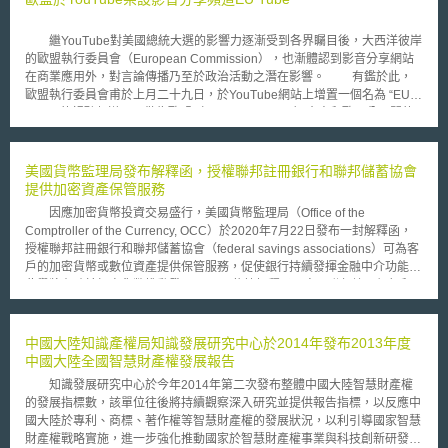
繼YouTube對美國總統大選的影響力逐漸受到各界矚目後，大西洋彼岸
的歐盟執行委員會（European Commission），也漸體認到影音分享網站
在商業應用外，對言論傳播乃至於政治活動之潛在影響。 有鑑於此，
歐盟執行委員會甫於上月二十九日，於YouTube網站上增置一個名為 “EU
Tube” 的視聽頻道，以做為歐盟（European Union）官方和歐洲公民間的
溝通渠道。 關於此種利用線上影音分享網站作為政府資訊傳播和政策
公開宣傳的創舉，有幾點值得國內注意。 首先，此一歐盟執行委員會
與YouTube簽訂的頻道協議，乃是非專屬的協定。換言之，歐盟執行委員會
美國貨幣監理局發布解釋函，授權聯邦註冊銀行和聯邦儲蓄協會
仍可同時與其他網站或媒體簽訂類似之服務協議。其次，EU Tube之內容亦
提供加密資產保管服務
不僅限於硬性的政策或行動討論，而包含了從氣候變遷、能源議題到移民等
因應加密貨幣投資交易盛行，美國貨幣監理局（Office of the
各種公民相關事項，甚至有內容大膽的 ”Film Lovers Will Love This!” 的前
Comptroller of the Currency, OCC）於2020年7月22日發布一封解釋函，
衛影片。更有甚之，使用者對於不同影音檔點擊觀看次數（有數百萬人次與
授權聯邦註冊銀行和聯邦儲蓄協會（federal savings associations）可為客
僅一千人次的差異）的資訊，也可作為日後進一步分析利用的原始資料。不
戶的加密貨幣或數位資產提供保管服務，促使銀行持續發揮金融中介功能。
過，雖然歐盟極力推動其內部之語言多樣性，目前既有的影片仍以英文為
此舉將有助於加密貨幣推動發展。 依據解釋函內容，聯邦註冊銀行和
主。 歐盟發言人強調，納入YouTube等網站為對外溝通管道的作法，
聯邦儲蓄協會若從事加密貨幣保管業務，主要注意要點包含必須制定健全的
是為了盡可能擴大與歐盟公民的聯繫，但主要仍以易受YouTube吸引的年輕
風險管理規範；所提供之服務須與銀行的整體業務計劃和策略一致；須以安
人為主。由此可見，網路網路對不同年齡層、世代的影響仍有差異，而公領
全可靠之方式進行，包含建立適當系統以識別、衡量、監控和控制其保管服
中國大陸知識產權局知識發展研究中心於2014年發布2013年度
域與影音分享網站日漸深化的關係，也考驗傳統媒體和政治互動的準則。
務的風險；審核帳戶是否符合洗錢防制法令；維持適當有效之內部控制制
中國大陸全國智慧財產權發展報告
度；確保銀行所保管之資產與自有資產分開存放，並在共同控制的情況進行
知識發展研究中心於今年2014年第二次發布整體中國大陸智慧財產權
維護，以確保資產不會被內部或外部人員損失、毀損或挪用；維護有效之資
的發展指標數，該單位往後將持續觀察深入研究並提供報告指標，以反應中
訊安全基礎架構與控制措施，以減少駭客入侵、竊盜和詐騙；判斷是否需要
國大陸於專利、商標、著作權等智慧財產權的發展狀況，以利引導國家智慧
專門的查核程序；提供可靠的財務報告，以及遵守相關法律規範。 貨
財產權戰略實施，進一步強化推動國家於智慧財產權事業與科技創新研發發
幣監理局表示，加密貨幣保管服務，包含持有與加密貨幣相關連的密鑰，屬