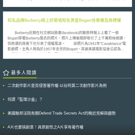
展。 報告顯示，中國大陸知識產權局綜合發展指數在2013年有增加趨
傳統銀行保管業務的延伸，為銀行業推動現代化營運的表現。隨著金融市場
勢，不論在創造、運用、保護或環境等四項發展指數上，皆有穩定成長趨
數位化，銀行與其他服務提供商將需要利用新技術和創新方式，以滿足客戶
勢。報告中除地區特徵顯示出智慧財產權的發展與完備外，穩定的數據更突
的金融服務需求。
顯整體智慧財產權環境的完善。從世界排名第一的受理發明專利申請82.5萬
知名品牌Burberry槓上好萊塢知名男星Bogart肖像權及商標權
件、受理通過PCT提交國際專利申請案2.2924萬件、連續12年居世界第一
受理商標註冊申請共188.15萬件，以及首度突破百件著作權登記案等，顯示
Burberry近期在社交網站臉書(facebook)的動態時報上上載了一張
出中國大陸在智慧財產權的整體保護與落實推動。 另外，中國大陸知
Bogart穿著Burberry風衣的照片，照片上傳後隨即吸引了上千萬粉絲按讚，
識產權局不斷在擴大智慧財產權的保護，由2012年至2013年共提升了
但熱潮的席捲下也引來了侵權風波。 該照片為1942年"Casablanca"電
1.79，侵害假冒偽劣案件上，執法移送與審判起訴案件皆有所成長，顯示出
影劇照，主角人物為於1957年去世的Bogart，其被美國電影協會公認為美
中國大陸對智慧財產權的保護重視與落實。尤其，在整體智慧財產權環境提
國電影史上最棒的男性演員。因為Bogart於電影中傳神的飾演Rick Blaine角
升與優化上，指標顯示出由2012年至2013年明顯上升5.97，主要是專責服
色，不僅在電影粉絲心中留下鮮明的文化表徵(cultural icon)，更使得該張劇
務機構、人員購置的逐年增加與穩定成長之因，亦使智慧財產權整體環境營
照贏得最佳照片獎(Academy Award for best picture)。 正因為Bogart
造有優化、加速與強化的提升。
的知名度以及該張電影劇照的受歡迎程度，Bogart後裔對於Burberry這樣的
最多人閱讀
使用提出了抗議。Bogart後裔要求Burberry停止使用該張劇照，否則就要提
起訴訟控告Burberry侵害Bogart的肖像權和商標權。在接受到Bogart後裔的
二次創作影片是否侵害著作權-以谷阿莫二次創作影片為例
要求後，Burberry隨即於紐約聯邦法院提出確認之訴，請求法院確認其使用
並未侵害歸屬於Bogart後裔的商標或肖像權。因應Burberry的提告，Bogart
後裔隨即於加州州法院提起商標侵權訴訟，請求法院發出禁制令，停止
何謂「監理沙盒」？
Burberry再使用Bogart的名字和任何照片。 雙方針對此一爭議各有主張
及堅持。Burberry聲明該劇照是向專門從事照片、影像授權業務的Corbis公
美國聯邦法院有關Defend Trade Secrets Act的晚近見解與趨勢
司取得授權而來，其主張使用該劇照主要是要描述Burberry在時尚產業的悠
久歷史，以及該品牌的重要性及影響性，其並非利用該劇照來達到行銷
Burberry的目的，所以其不認為開始用有任何侵權問題。此外，Burberry認
A片也要搞創意！具原創性之A片享有著作權
為將該劇照使用在臉書的動態時報上這樣的行為是受到美國憲法第一修正案