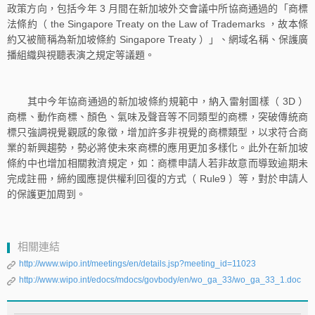
政策方向，包括今年 3 月間在新加坡外交會議中所協商通過的「商標
法條約（ the Singapore Treaty on the Law of Trademarks ，故本條
約又被簡稱為新加坡條約 Singapore Treaty ）」、網域名稱、保護廣
播組織與視聽表演之規定等議題。
其中今年協商通過的新加坡條約規範中，納入雷射圖樣（ 3D ）
商標、動作商標、顏色、氣味及聲音等不同類型的商標，突破傳統商
標只強調視覺觀感的象徵，增加許多非視覺的商標類型，以求符合商
業的新興趨勢，勢必將使未來商標的應用更加多樣化。此外在新加坡
條約中也增加相關救濟規定，如：商標申請人若非故意而導致逾期未
完成註冊，締約國應提供權利回復的方式（ Rule9 ）等，對於申請人
的保護更加周到。
相關連結
http://www.wipo.int/meetings/en/details.jsp?meeting_id=11023
http://www.wipo.int/edocs/mdocs/govbody/en/wo_ga_33/wo_ga_33_1.doc