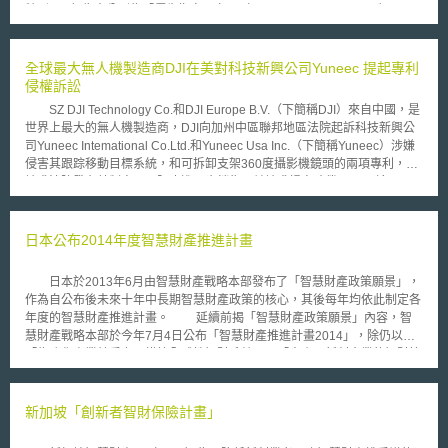
特別301報告中分列為「優先指定國家」（Priority Foreign Country）、
「優先觀察名單」（Priority Watch List）和「一般觀察名單」（Watch
List），並對「優先指定國家」啟動調查及協商談判。 美國每年對世界
各國是否有效保護智慧財產權進行審查，並提出特別301報告。報告羅列範
全球最大無人機製造商DJI在美對科技新興公司Yuneec 提起專利
圍廣泛，包含： 世界各國智財權保護以及執法有效性； 網路銷售各種盜版
侵權訴訟
及仿冒商標之商品情形； 世界各國貿易壁壘（market access barriers），
SZ DJI Technology Co.和DJI Europe B.V.（下簡稱DJI）來自中國，是
例如貿易市場不透明、歧視性、或其他限制貿易的措施等，是否妨礙取得醫
世界上最大的無人機製造商，DJI向加州中區聯邦地區法院起訴科技新興公
療保健（healthcare）或其他受智財權保護的資訊。 2019特別 301 報
司Yuneec Intemational Co.Ltd.和Yuneec Usa Inc.（下簡稱Yuneec）涉嫌
告（2019 Special 301 Report）於2019年4月公布。其中加拿大因簽署了
侵害其跟踪移動目標系統，和可拆卸支架360度攝影機鏡頭的兩項專利，且
《美墨加協定》（United States-Mexico-Canada Agreement, USMCA），
請求法院發布禁制令，以阻止進一步銷售，並請求損害賠償。 這兩項
實質改善加拿大智慧財產權環境，因而加拿大已從優先觀察名單轉為一般觀
專利，一為美國專利編號9164506“跟踪移動目標系統”，一旦遠端操作員指
察名單。此外，中國連續15年被列入優先觀察名單，報告認為中國迫切需要
定了目標，無人機會自動跟蹤並保持相機拍攝目標；另一個專利為美國專利
進行基本的結構性改革，加強智財權保護。我國自1998年起被列入一般觀
編號9280038，可讓無人機的照相機旋轉360度進行拍攝，並連接到分離的
日本公布2014年度智慧財產推進計畫
察名單，直至2009年除名，至今均未上榜，亦表美國肯認我國的智財保護
手持式攝像機，DJI強調公司多年來為開發該產品投注相當的時間和資源。
發展。
總部位於香港的Yuneec在一月的消費電子展（Consumer Electronics
日本於2013年6月由智慧財產戰略本部發布了「智慧財產政策願景」，
Show）上引起轟動，Yuneec使用GPS感知技術避免危險區域如機場，媒體
作為自公布後未來十年中長期智慧財產政策的核心，其後每年均依此制定各
於消費展後的報導稱Yuneec的無人駕駛飛機已經威脅到DJI市場上的地位。
年度的智慧財產推進計畫。 延續前揭「智慧財產政策願景」內容，智
Yuneec在5月25日向加州中區聯邦地區法院提起反訴認為其無侵權，並
慧財產戰略本部於今年7月4日公布「智慧財產推進計畫2014」，除仍以
表示目標跟踪是一個抽象的概念不能以此申請專利，“跟踪是一個古老的概
「為強化產業競爭力，構築全球性智財系統」、「中小、新創企業的智財管
念” Yuneec的代表律師威爾遜表示，“該506專利並不是要揭露新的跟踪技
理強化支援」、「對應數位網路社會的環境建構」、「強化以內容為中心的
術，相反的它只是描述並使用眾所周知的無人機的跟踪技術“。而另項專利
軟實力」等四項領域作為核心之外，另經由2013年10月起設置的「檢證。
可拆卸的支架360度攝影機鏡頭，如GoPros已有類似的產品，甚至遠比DJI
評價。企畫委員會」選擇十二項議題進行充分的討論，並以此十二項議題作
新加坡「創新者智財保險計畫」
的產品還早之前。 本文同步刊登於TIPS網站（https://www.tips.org.tw）
為制定今年度「智慧財產推進計畫2014」的基礎。 此外，委員會並針
對單一部會進行施政將有所困難，有必要進行跨部會橫向協力的五項課題設