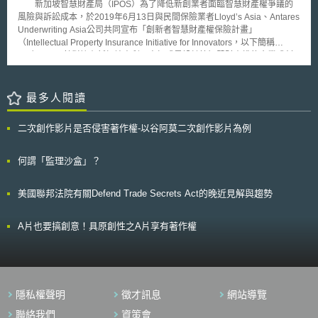
新加坡智慧財產局（IPOS）為了降低新創業者面臨智慧財產權爭議的
置特別任務小組，列為「智慧財產戰略本部最重點的五支柱」，分別為：
風險與訴訟成本，於2019年6月13日與民間保險業者Lloyd’s Asia、Antares
1、職務發明制度根本性的修正；2、營業秘密保護整體性的強化；3、中
Underwriting Asia公司共同宣布「創新者智慧財產權保險計畫」
小、新創企業和大學的海外智財活動支援；4、數位內容的海外拓展及與搏
（Intellectual Property Insurance Initiative for Innovators，以下簡稱
來客行銷間的協力；5、加速建構以促進數位典藏的利活用。日本智財戰略
IPIII），IPIII針對擁有新加坡專利、商標或是設計等智慧財產權的企業或創
本部並期待此「智慧財產戰略本部最重點的五支柱」能發揮司令塔的功能，
作者，以優惠（額外20%折扣）的保險費率提供其在一年或約定期間內，就
對相關連的政策發揮引導的功用。
被保險人之智財權及相關授權權利，負擔其所發生主張或被訴侵權糾紛之高
額費用（不限於訴訟，亦包含仲裁與調解），將大幅降低新創業者進入國際
最多人閱讀
市場所經常面臨的法律成本。 隨著無形資產在全球經濟價值中的比重
與日俱增，新興的商業模式所可能面臨的智財相關風險也益發不容忽視，企
二次創作影片是否侵害著作權-以谷阿莫二次創作影片為例
業透過智財保險以維護其商業利益可說是當務之急。為有形資產如廠房、土
地或設備投保可說是當代基本的商業常識，相比之下企業對存在更高風險的
無形資產保險卻顯然不足，因此IPOS與民間保險業者合作推出IPIII，IPOS
何謂「監理沙盒」？
表示智慧財產權要被行使才有意義，希望藉由IPIII大幅降低業者行使智慧財
產權的法律成本，及時提供新創業者進軍國際市場面臨智慧財產糾紛時能獲
美國聯邦法院有關Defend Trade Secrets Act的晚近見解與趨勢
得更全面的保障，並藉由對智慧財產權更全面的保障制度以鞏固新加坡作為
國際金融與法律中心的地位。
A片也要搞創意！具原創性之A片享有著作權
隱私權聲明
徵才訊息
網站導覽
聯絡我們
資策會