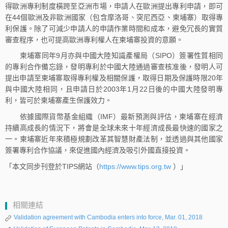
得歐洲專利制度橫跨至亞洲市場，申請人在歐洲提出專利申請，即可
在44個歐洲及非歐洲國家（包含摩洛哥、突尼西亞、柬埔寨）取得專
利保護。除了可減少申請人的申請作業時間和成本，避免冗長的實質
審查程序，也可提高歐洲專利權人在柬埔寨投資的意願。
柬埔寨同年9月亦與中國大陸知識產權局（SIPO）簽署性質相同
的專利合作備忘錄，發明專利於中國大陸通過審查核准後，發明人可
提出申請至柬埔寨取得專利權及相關保護，取得日期及保護時限20年
與中國大陸相同，且申請日於2003年1月22日後的中國大陸發明專
利，皆可於柬埔寨產生保護效力。
依據國際貨幣基金組織（IMF）最新預測與評估，柬埔寨在經濟
持續高成長的情況下，將會是全球未來十年經濟成長最快速的國家之
一。柬埔寨近年來積極規劃改革其智慧財產法制，並透過與其他國家
簽署專利合作協議，來促進國內經濟及吸引外國直接投資。
「本文同步刊登於TIPS網站（
https://www.tips.org.tw
）」
相關連結
Validation agreement with Cambodia enters into force, Mar. 01, 2018