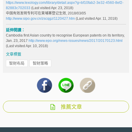
https://www.lexology.com/library/detail.aspx?g=bf10fab2-3e32-4560-8ef2-
82883c702033
(Last visited Apr. 23, 2018)
中国有效发明专利可在柬埔寨登记生效, 2018/03/05
http://www.sipo.gov.cn/zscqgz/1120427.htm
(Last visited Apr. 11, 2018)
延伸閱讀：
Cambodia first Asian country to recognise European patents on its territory,
Jan. 23, 2017
http://www.epo.org/news-issues/news/2017/20170123.html
(Last visited Apr. 10, 2018)
文章標籤
智財布局
智財策略
推薦文章