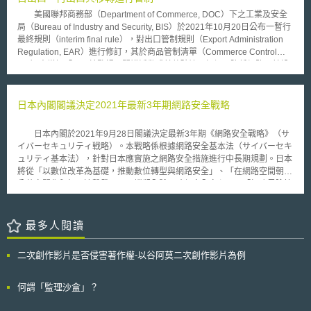
進全球AI治理的一致性，進而減輕企業的合規負擔，其後續發展值得持續追
GPDP調查認定該臉部辨識作業存在多項違法情形： 一、適法依據不足：
蹤觀察。
美國聯邦商務部（Department of Commerce, DOC）下之工業及安全
GPDP指出於義大利法制下，私立大學與公立大學均被視為追求公共利益之
局（Bureau of Industry and Security, BIS）於2021年10月20日公布一暫行
機構，相關資料處理應依GDPR第6條第1項(c)、(e)及第9條第1款（g）相
最終規則（interim final rule），對出口管制規則（Export Administration
關規定，以法定義務或公共任務為依據。儘管校方主張依據GDPR的同意為
Regulation, EAR）進行修訂，其於商品管制清單（Commerce Control
合法事由，但GPDP指出學生不同意即無法參與課程或取得資格，顯示雙方
List）中增訂「可用於監視、間諜活動或其他破壞、拒絕、降低網路及其設
存在明顯權力不對等，因而該同意無效。 再者，在以公共利益為目的處理
備性能之工具」相關之出口管制分類編碼（Export Control Classification
敏感資料（包括生物特徵資料）時，應以國內法為依據。惟校方援引之國家
Number, ECCN）項目及說明文字，並增訂「授權網路安全出口
大學與研究體系評估機構指引（ANVUR），因其性質不被GDPR及其他法
（Authorized Cybersecurity Exports, ACE）」的例外許可規定（15 CFR
日本內閣閣議決定2021年最新3年期網路安全戰略
律認定為國內法律，亦不構成GDPR所要求之法律依據。因而認定有違反
§740.22），該暫行最終規則將於2022年1月19日生效。 被列入商品管
GDPR第6條第1款（c）及（e）、第9條第1款（g）之情形。 二、違反資料
制清單內的項目，原則上即不允許出口（或再出口、於國內移轉，以下
最小化與保存限制原則： 校方將臉部辨識資料保存長達12個月，超出出席
日本內閣於2021年9月28日閣議決定最新3年期《網路安全戰略》（サ
同），惟透過ACE之例外許可，使前述項目可出口至大多數國家，僅在下列
確認目的所必要之期間。並且縱使辨識失敗，亦可即時改以人工方式檢核，
イバーセキュリティ戦略）。本戰略係根據網路安全基本法（サイバーセキ
「再例外」情況需申請出口許可： 出口地為反恐目的地：出口目的地為15
無須長期保存相關資料。此外，後續系統將課堂影像保存至口試日，亦被認
ュリティ基本法），針對日本應實施之網路安全措施進行中長期規劃。日本
CFR §740補充文件一所列類別E:1和E:2之國家時，須申請出口許可。 出口
定缺乏必要性而違反GDPR第5條及第25條。 三、未妥適進行資料保護影響
將從「以數位改革為基礎，推動數位轉型與網路安全」、「在網路空間朝向
對象為國家類別D之政府終端使用者（Government end user）：政府終端
評估（DPIA）： 本案涉及大量學生（每班級約400至500人）之生物特徵資
公共空間化與相互連繫發展下，縱觀全體以確保安全安心」、「加強風險管
使用者係指能提供政府功能或服務之國家、區域或地方之部門、機關或實
料處理，屬高風險情形，依法應事前進行DPIA。然而校方未於處理前完成
理措施」三大方向，推動網路安全措施。本戰略重點措施包括： 提升經濟
體，當政府終端使用者歸屬於國家類別D時，須申請出口許可。惟若類別D
評估，調查中提出之文件亦僅為無日期與簽名之電子試算表，被認定未履行
社會活力，並推動數位轉型與網路安全：為達成數位改革，日本經濟社會須
之國家同時被歸類於類別A:6（如賽普勒斯、以色列及台灣），在特定情況
相關義務而違反GDPR第35條。 綜上所述，考量資料屬性敏感、影響人數
完成數位轉型改革。而在推動經濟社會數位化過程中，應將網路安全納入政
最多人閱讀
下，如為弱點揭露、犯罪調查等目的，出口予該國之電腦安全事件回應小
規模龐大等因素；同時亦考量校方於調查期間已停止使用該系統並展現配合
策推動之考量。 實現國民得安全安心生活之數位社會：所有組織應確保完
組；為犯罪調查、訴訟等目的，出口可展現資訊系統上與使用者相關、對系
態度，作為減輕處罰之因素，最終GPDP對 e-Campus 處以5萬歐元罰鍰，
成任務，並加強風險管理措施。而數位廳將揭示並推動網路安全基本方針，
統造成危害或其他影響活動之數位製品（digital artifacts）予警察或司法機
二次創作影片是否侵害著作權-以谷阿莫二次創作影片為例
並命其將裁決公告於官方網站。
以使政府提供網路安全環境保護國民與社會。 促進國際社會和平安定，並
關；或出口數位製品予前述政府，而該數位製品涉及由美國公司之子公司、
保障日本安全：為確保全球規模「自由、公正且安全之網路空間」，日本須
金融服務者、民間健康和醫療機構等優惠待遇網路安全終端使用者
制定展現該理念之國際規範，並加強國際合作。 推動橫向措施：在橫向措
何謂「監理沙盒」？
（favorable treatment cybersecurity end user）擁有或操作資訊系統相關
施方面，將進行中長期規劃，推動實踐性研究開發，並促進網路安全人才培
之網路安全事件時，不適用ACE之再例外規定，而不須申請出口許可。 終
育。此外，政府亦須與民間共同合作進行推廣宣傳，以強化國民對網路安全