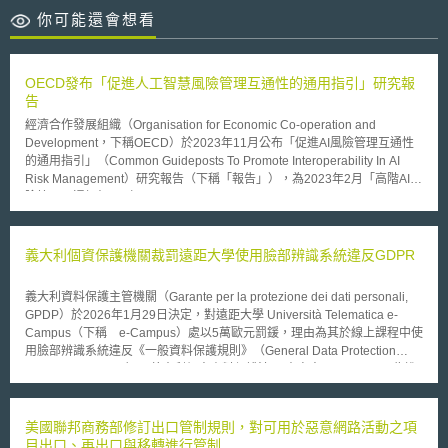
你可能還會想看
OECD發布「促進人工智慧風險管理互通性的通用指引」研究報
告
經濟合作發展組織（Organisation for Economic Co-operation and
Development，下稱OECD）於2023年11月公布「促進AI風險管理互通性
的通用指引」（Common Guideposts To Promote Interoperability In AI
Risk Management）研究報告（下稱「報告」），為2023年2月「高階AI風
險管理互通框架」（High-Level AI Risk Management Interoperability
Framework，下稱「互通框架」）之延伸研究。 報告中主要說明「互通框
架」的四個主要步驟，並與國際主要AI風險管理框架和標準的風險管理流程
進行比較分析。首先，「互通框架」的四個步驟分別為： 1. 「定義」AI風
義大利個資保護機關裁罰遠距大學使用臉部辨識系統違反GDPR
險管理範圍、環境脈絡與標準； 2. 「評估」風險的可能性與危害程度； 3.
「處理」風險，以停止、減輕或預防傷害； 4.「治理」風險管理流程，包括
義大利資料保護主管機關（Garante per la protezione dei dati personali,
透過持續的監督、審查、記錄、溝通與諮詢、各參與者的角色和責任分配、
GPDP）於2026年1月29日決定，對遠距大學 Università Telematica e-
建立問責制等作法，打造組織內部的風險管理文化。 其次，本報告指出，
Campus（下稱 e-Campus）處以5萬歐元罰鍰，理由為其於線上課程中使
目前國際主要AI風險管理框架大致上與OECD「互通框架」的四個主要步驟
用臉部辨識系統違反《一般資料保護規則》（General Data Protection
一致，然因涵蓋範圍有別，框架間難免存在差異，最大差異在於「治理」功
Regulation, GDPR）及義大利個人資料保護法。 本案中，e-Campus 為進
能融入框架結構的設計、其細項功能、以及術語等方面，惟此些差異並不影
行學生身分驗證與出席確認，要求學生事先上傳臉部影像與身分證件，建立
響各框架與OECD「互通框架」的一致性。 未來OECD也將基於上述研究，
生物特徵模型，並於課程期間透過網路攝影機即時拍攝影像方式，進行隨機
建立AI風險管理的線上互動工具，用以協助各界比較各種AI風險管理框架，
抽查比對。校方會將臉部辨識資料保存12個月，以及系統會將課堂影像保存
美國聯邦商務部修訂出口管制規則，對可用於惡意網路活動之項
並瀏覽多種風險管理的落實方法、工具和實踐方式。OECD的努力或許能促
至口試日，且校方主張該影像資料處理係以學生同意作為適法依據。 經
目出口、再出口與移轉進行管制