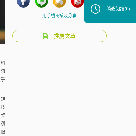
稍後閱讀
(0)
用手機閱讀及分享
推薦文章
高科
資訊
競爭
制規
（技
法架
保護
度限