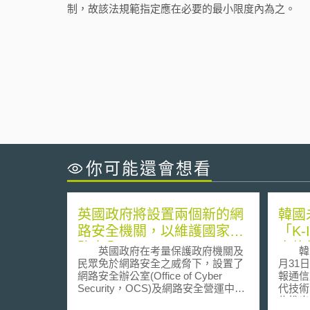
制，故該法規範指定應在必要的最小限度內為之。
你可能還會想看
英國政府將設置兩個新的網
韓國
路安全機關，以維護國家網
「K-
路安全
實施
英國政府在考量保護政府機關及
韓國未
民眾免於網路安全之威脅下，設置了
月31
網路安全辦公室(Office of Cyber
報通信
Security，OCS)及網路安全營運中心
代技術
(Cyber Security Operations Centre，
佈推出