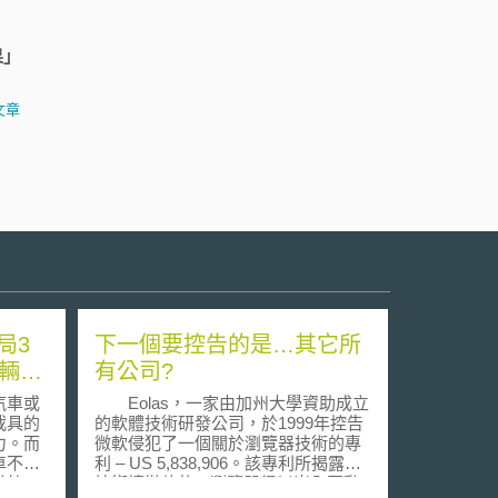
果」
文章
局3
下一個要控告的是…其它所
車輛管
有公司?
汽車或
Eolas，一家由加州大學資助成立
載具的
的軟體技術研發公司，於1999年控告
力。而
微軟侵犯了一個關於瀏覽器技術的專
車不需
利 – US 5,838,906。該專利所揭露的
導航。
技術讓微軟的IE瀏覽器得以嵌入互動