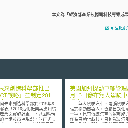
本文為「經濟部產業技術司科技專案成
引註此篇
未來創造科學部推出
美國加州機動車輛管理
ICT戰略」並制定2016
月10日發布無人駕駛
計畫
理方案
來創造科學部於2015年8
無人駕駛汽車、電腦駕駛
日發表「2016活化振興與應用情
輪式移動機器人，皆屬自動化
產業之實施計畫」，以因應現
一種，具有傳統汽車的運輸能
的進步及市場現況，並正式宣
作為自動化載具，自動駕駛汽
「K-ICT戰略」，於計畫目標
要人為操作即能感測其環境及