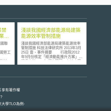
業禁
淺談我國經濟部能源局建築
業機
能源效率管制措施
美國聯
淺談我國經濟部能源局建築能源效率
管制措施 科技法律研究所 2013年3月
全國勞工
25日 壹、事件摘要 行政院2012
年9月份核定「經濟動能推升方案」，
B）對於
擘畫台灣2030年經濟藍圖。在該方案
因應政
中，乃明示能源永續發展的重要性。
提供企
經濟部能源局於2013年3月份公告修
正「指定能源用戶應遵行之節約能源
規定」，針對22,349家空調設備用電
禁止」
大之觀光旅館、百貨公司、零售式量
進行個
販店、連鎖超級市場、連鎖便利商
片享有著作權
店、連鎖化妝品零售店、連鎖電器零
?
4月通
售店及銀行、證券商、郵局、大眾運
約」最
輸場站及轉運站等合計11類業者，實
大學TLO為例-
規
施「冷氣不外洩」、「禁用白熾燈
情況
泡」及「室內冷氣溫度限值」規定，