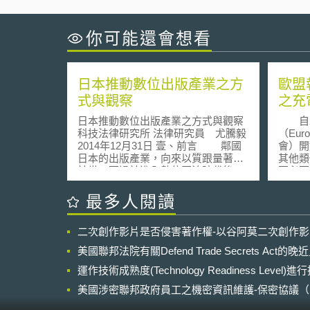
你可能還會想看
日本推動數位出版產業之方
歐盟
式與觀察
之充
Type
日本推動數位出版產業之方式與觀察
自20
科技法律研究所 法律研究員 尤騰毅
（Eur
2014年12月31日 壹、前言 鄰國
會）開
日本的出版產業，向來以質跟量著稱
其他類
於世，不過於進入數位匯流時代後，
不必要
其出版產業也遭遇同樣的問題，市場
充電器
上電子書數量不足以至於無法帶動日
利。多
最多人閱讀
本電子書閱讀的人口，另外，加上美
格已從
商Amazon大舉進入日本市場，日本
Type-
二次創作影片是否侵害著作權-以谷阿莫二次創作
出版業界與政府都認知到若不採取措
三種規
施，將使日本出版產業失去利基[1]。
9月2
美國聯邦法院有關Defend Trade Secrets Act
本文擬就日本政府在2012年提出
（Radio
了三個主要的電子書產業振興政策，
運作技術成熟度(Technology Readiness Level)
2014
包括前述成立「數位出版機構」、以
立法建
美國涉密聯邦政府員工之機密資訊維護-保密協議（Non-disc
及「內容緊急電子化事業」（コンテ
案包括： 1.統一充電連
NDA）之使用
ンツ緊急電子化事業）、文化廳（文
Typ