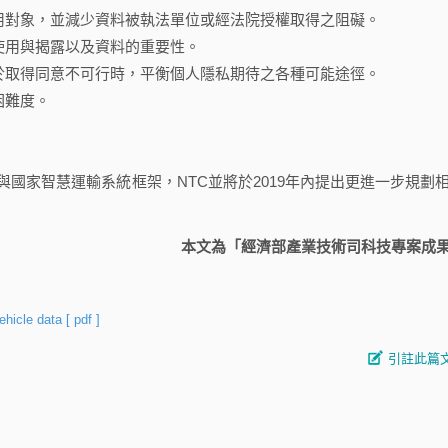
用對象，並減少資料被執法單位或經法院授權取得之阻礙。
使用與揭露以及資料的重要性。
於取得同意不可行時，平衡個人隱私期待之各種可能途徑。
困難度。
家智慧運輸系統框架，NTC並將於2019年內提出更進一步規劃
本文為「經濟部產業技術司科技專案成
ehicle data
[ pdf ]
引註此篇