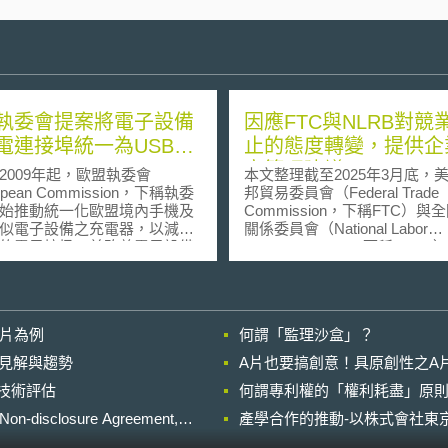
執委會提案將電子設備
因應FTC與NLRB對競
電連接埠統一為USB
止的態度轉變，提供企
-C
密管理建議
09年起，歐盟執委會
本文整理截至2025年3月底，
opean Commission，下稱執委
邦貿易委員會（Federal Trade
始推動統一化歐盟境內手機及
Commission，下稱FTC）與
似電子設備之充電器，以減少
關係委員會（National Labor
的電子垃圾，並改善電子設備
Relations Board，下稱NLR
規格紊亂所造成消費者的不便
競業禁止的態度轉變，並整理
年來，市面上充電連接埠的規
策趨勢之產業機密管理建議，
過去的三十多種減少為USB
業參考。 一、FTC與NLRB對競業禁
C、USB micro-B以及Lightning
止的態度 1. FTC對競業禁止的態度：
影片為例
何謂「監理沙盒」？
格。執委會更於今（2021）年
由「訂定規定以統一禁止競業
3日提出《無線電設備指令》
轉為「針對不合理的競業禁止
的晚近見解與趨勢
A片也要搞創意！具原創性之A
 Equipment Directive,
案調查」 （1）由Lina Khan（前FTC
進行技術評估
/53/EU）增修條文提案，欲透過
何謂專利權的「權利耗盡」原則
主席）主導的FTC，於2024年
立統一的充電解決方案，該提
過「禁止企業簽訂競業禁止契
losure Agreement,
產學合作的推動-以株式會社東京
接埠 USB
終版本的規定（以下稱「最終
e-C為所有智慧型手機、平板、相
定」）。最終規定要求大部分