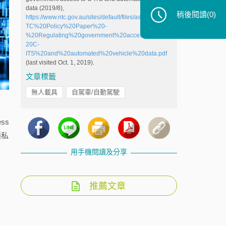
data (2019/8),
稍後閱讀
(0)
https://www.ntc.gov.au/sites/default/files/assets/files/N
TC%20Policy%20Paper%20-
%20Regulating%20government%20access%20to%
20C-
ITS%20and%20automated%20vehicle%20data.pdf
(last visited Oct. 1, 2019).
文章標籤
無人載具
自駕車/自動駕駛
ss
隱私
用手機閱讀及分享
推薦文章