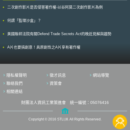
省思之重點。 參考連結 日本經濟團體聯合會2月份月刊特集〈後疫情時代的
業者之間，有將網路服務阻斷或降低網路傳輸優先權的舉措。電信業者將需
競爭法》（Competition Act 1998，CA98）第1章禁止水平協議。2023年1
數位政府與數位經濟〉
要提供的更透明的寬頻網路連線實際速率資訊，降低「誤導性的廣告」損害
二次創作影片是否侵害著作權-以谷阿莫二次創作影片為例
月1日，《1998年競爭法（專業協議集體豁免）2022年指令》（SABEO）
https://www.keidanren.or.jp/journal/monthly/2021/02_zadankai.pdf [1]〈ポ
消費者權益。然而，電信業者也能夠提供更高的連線速度，或較佳的網路傳
與《1998年競爭法（研發協議集體豁免）2022年指令》（R&D BEO）生
ストコロナのデジタルガバメントとデジタルエコノミー〉，《経団連月
輸品質保證，使客戶支付較高的價格取得較優質的服務。 歐盟認為歐
效，於2023年8月16日發布之CMA水平協議指引，協助事業評估特定類型
何謂「監理沙盒」？
刊》，2月号期，（2021）。 [2]同前註，頁15。 [3]〈異業種データ活用
洲的戰略利益和經濟進步，與泛歐電信單一市場的建立密不可分的，同時希
的水平協議是否受益於SABEO和R&D BEO，和遵守競爭法之相關規範[2]。
で、東京のビジネスエリアが生まれ変わる【前編】〉，Fujitsu Journal，
望藉由本次改革，提供歐盟公民充分、公平、高品質、普及的網際網路與行
申言之，CMA水平協議指引協助事業評估其所簽訂之協議內容，是否屬於
https://blog.global.fujitsu.com/jp/2019-07-26/01/，（最後瀏覽日：
動通訊服務。
美國聯邦法院有關Defend Trade Secrets Act的晚近見解與趨勢
法規範豁免之類型，且合乎競爭法之規定。 CMA水平協議指引說明研發協
2021/03/09）。 [4]〈15社のビッグデータ活用事例から学ぶ、成果につな
議[3]、生產協議[4]、採購協議[5]、商業化協議[6]和標準化協議[7]之適用與
がる活用の方法〉，https://liskul.com/wm_bd10-4861#3_IC（最後瀏覽
範例。鑒於大數據分析與機器學習需使用大量的資料；而大數據分析的結
日：2021/3/9）。 [5]独立行政法人情報処理推進機構，〈データ利活用に
A片也要搞創意！具原創性之A片享有著作權
果，或機器學習的應用，將影響決策的形成，資訊交換因而更顯重要[8]，
おける重要情報共有管理に関する調査 調査実施報告書〉，頁9（2018）。
CMA水平協議指引亦引導事業為合理的資訊交換。 資訊交換不僅為競爭市
場的共同特徵，在一般的情形亦有利於消費者；例如資訊交換有助於解決資
訊不對等而提升市場效率，事業能藉由比較最佳實踐方案，以提高內部效
率；能減少庫存以節省成本，並處理不穩定的需求；或藉由演算法以開發新
隱私權聲明
徵才訊息
網站導覽
的產品或服務；[9]或減少搜尋成本，以提供消費者利益[10]。依據實際情
況，資訊交換可以是有利於競爭，競爭中立或限制競爭[11]。換言之，競爭
聯絡我們
資策會
市場中適當的資訊交換，有助於事業降低成本，提升效率。 貳、重點說明
相關連結
CMA水平協議指引第8章為資訊交換（Information Exchange），目的即在
指導事業為資訊交換的競爭評估[12]。資訊交換是否會引發限制競爭之效
財團法人資訊工業策進會 統一編號：05076416
應，取決於市場的特性，包含[13]： （1）市場透明度：越透明的市場，競
爭之不確定性越小[14]。 （2）市場集中度：若市場中僅有少數事業，則易
於達成共識，與控制市場偏差。若市場高度集中，則訊息的交換，將有助於
事業了解競爭者的市場地位和策略，而扭曲競爭，甚而增加共謀
Copyright © 2016 STLI,III. All Rights Reserved.
（collusion）的風險；若市場分散，則競爭者間資訊的傳播與交換，對市場
而言，可能為競爭中立或有利於競爭[15]。 （3）參進障礙：此使外部競爭