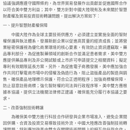
協議強調應遵守國際條約，為世界貿易發展作出貢獻並促進國際合作
以符合美中雙方利益；其中，雙方針對中國大陸現有及未來關於智慧
財產權及貿易投資技術轉讓問題，提出解決方案如下：
一、提升智慧財產權保障
中國大陸作為全球主要技術供應方，必須建立並實施全面的智財
權保護與執法體系，發展新創企業以促進高質量的經濟成長；並將營
業秘密保護視為優化商業環境的核心要素，有效防止資訊遭竊取。藥
品專利部分，為促進製藥領域的創新合作並滿足患者需求，美中雙方
應提供藥品專利及非公開試驗或上市許可申請提交之相關資料；擬定
專利有效期限延長方案。另外，為促進電子商務發展，美中應加強合
作共同打擊電商市場中的侵權及偽造行為，阻止盜版產品的製造與銷
售。確保產品地理標示保護，符合公正透明程序；加強商標權保障，
防止惡意註冊商標；強化智財權的司法與行政程序等。美中雙方應根
據本協議，提供立法機關法律修正建議，確保能充分履行本協議之要
求。
二、改善強制技術轉讓
為確保美中雙方進行科技合作研發與企業市場准入，避免企業間
因併購、合資及投資交易導致技術外流，中國大陸應改善強制技術轉
讓問題；特別應加強美中雙方在關鍵技術問題上的相互信任與合作，