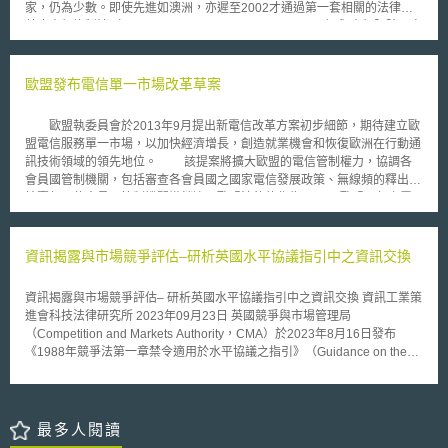
家，仍為少數。即使先進如澳洲，亦遲至2002才通過第一套相關的法律－
步說明，數位轉型以突破空間與距離之屏障為特色，欲突破此一屏障有賴於
禁止人類複製法（The Prohibition of Human Cloning Act）與人類胚胎研究
民間企業彼此間的合作與信賴，僅只單一企業的資料本身無法有效達至此目
法（Research Involving Human Embryos Act）。 人類胚胎研究法建
標，呼籲日本國內企業能協力合作，強化數位流通與交流[2]。 執此，
立了一套核准體系，對使用人工生殖技術之剩餘胚進行研究者，由國家健康
如何促進企業間的資料分享，建立互相信賴的關係，突破業界間彼此藩籬，
及醫學研究委員會下之胚胎研究核准委員會（The Embryo Research
歐盟發布電信單一市場改革草案
即為官方及民間所應努力的目標。 貳、具體案例 就民間而言，日本已
Licensing Committee of the National Health and Medical Research
有民間發起之企業共享平台，例如2018年5月至12月，三菱房地產於東京車
Council）核發許可；該法雖允許使用人工授精的剩餘胚進行幹細胞研究，
站周邊之大丸有地區進行實驗性的OMY（大手町、丸之內到有樂町一帶的
歐盟執委員會於2013年9月提出新電信改革方案初步細節，期待建立歐
但並未特別就治療性複製部分予以規範。澳洲政府目前是以行政命令的方
區域，日本俗稱Daimaruyu，簡稱OMY））資料活化計畫，驗證跨行業別
盟電信服務單一市場，以加快經濟增長，創造就業機會和恢復歐洲在行動通
式，禁止醫療性複製的研究，此一禁令於2005年4月再度被延長5年。
企業間的資料利用分配與有效性，期盼能將資料應用於促進該地區的經濟成
訊技術領域的領先地位。 該提案將擴大歐盟的電信管制權力，協調各
澳洲眾議院（The House of Representatives）最近以82比62的投票比，表
長、帶動觀光發展，甚至規劃災害措施[3]。 提供該計畫資料服務平台
會員國管制機關，包括審查各會員國之國家電信發展政策、無線頻的釋出和
決通過「人類生殖性複製禁止與人類胚胎研究管理修正案」（Prohibition of
的富士通有限公司經理池田榮次指出，該計畫為了建立彼此信任感，而非一
拍賣頻，使會員國管制機關撤銷違反歐盟法律的作為。 歐盟內部之電
Human Cloning for Reproduction and the Regulation of Human Embryo
味地僅關注於資料的分析，進行了多達12間公司之間的對談，並也得到了一
信漫遊價格上限將維持，但將由2014年開始逐年降低；另外將於2014年推
Research Amendment Bill 2006），廢止先前的禁令，開放基於醫療目的
定的成效。 參、事件評析 有關企業面的資料活用，本文認為可大致分
動漫遊時，接收來電免費。為了進一步促使降低漫遊價格，歐盟計劃鼓勵各
得製造胚胎進行幹細胞研究，同時明訂所製造的胚胎不得殖入於子宮內，並
為「單一公司」、「同業種內」及「異業種間」三者。單一公司之資料活
家電信業者推出泛歐的通訊費率。這將形成一個類似的跨國電信營運許可，
資訊揭露與市場競爭評估–研析英國水平協議指引中之資訊交換
應在十四天內銷毀，違反本法規定者，最高可處以十五年之有期徒刑。根據
用，以壽司郎為例，其將每盤菜餚均以IC標籤管理，藉以蒐集每盤菜餚之新
只要獲得歐盟內某一個會員國管制機關的許可後，便能在泛歐範圍內推出電
規劃，本法將在相關主管機關制訂完成有關卵子捐贈及研究許可申請之相關
鮮度、銷售情況。從而，累積之資料即可運用於掌握消費者喜好，並避免食
信服務。歐盟也希望看到各會員國固網電信的價格持續下降，達到與國內長
作業細節規定後之六個月實施。
資訊揭露與市場競爭評估– 研析英國水平協議指引中之資訊交換 資訊工業策
材之浪費等[4]。同業種內則涉及相同類別的企業間，藉由共享資料以減低成
途電話同樣水平的價格。 執委會也在該草案中提出，將致力於規範寬
進會科技法律研究所 2023年09月23日 英國競爭與市場管理局
本。例如不同藥物研發公司，藉由樣本試驗共享，從而擴增實驗母群體之數
頻網路接取的批發價格管制，以及其他各類行電信服務批發市場的管制。此
（Competition and Markets Authority，CMA）於2023年8月16日發布
量[5]。異業公司則可能由位於同一地區之不同企業所構成，例如前揭大丸有
外，歐盟將推動完整的、統一的消費者保護規則，以防止各會員國管制機關
《1988年競爭法第一章禁令適用於水平協議之指引》（Guidance on the
OMY資料活用計畫。 經團聯所提出之議題，乃著眼於同業種內及異業
的保護不足。 為了鼓勵更快地釋出無線頻譜資源，歐盟希望制定授權
application of the Chapter I prohibition in the Competition Act 1998 to
種間的跨公司間資料交流不易，因而提出民間企業積極跨越藩籬之呼籲。我
釋出頻譜的共同規則，而且也將以獎勵誘因鼓勵市場參與者釋出頻譜用於行
horizontal agreements，以下簡稱CMA水平協議指引），以規範實際或潛
國於推動資料共享平台等相關政策時，亦可思考政府端可提供何種支持及資
動寬頻市場，並且將建議如果頻譜使用效率過低，業者將可能被取消執照。
在競爭者間之協議[1]。CMA水平協議指引提供事業擬定協議內容的參考，
源，以側面促進同種或不同種企業間之資料共享意願；同時，如何令企業理
電信業者也將被允許一定的頻譜交易，以鼓勵歐盟基礎設施交易。 最
事業間於業務合作的同時，亦能符合法遵之要求，以維護市場公平競爭。
最多人閱讀
解到彼此間的合作協力，將是新興價值得以開拓的寶貴契機，亦是一大值得
後該草案針對「網路中立」的問題也提出解決方案，將禁止電信市場的競爭
壹、事件摘要 英國CMA水平協議指引解釋競爭法之適用，尤其是《1998年