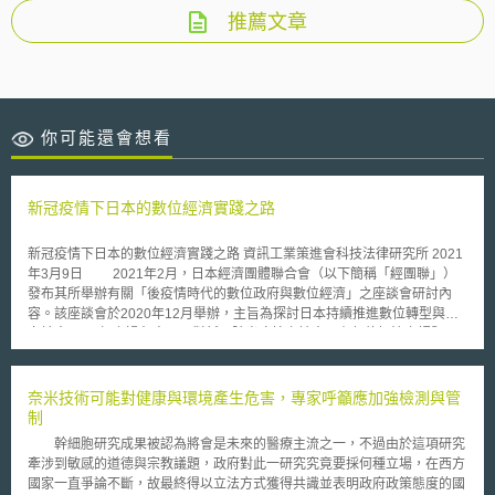
推薦文章
你可能還會想看
新冠疫情下日本的數位經濟實踐之路
新冠疫情下日本的數位經濟實踐之路 資訊工業策進會科技法律研究所 2021
年3月9日 2021年2月，日本經濟團體聯合會（以下簡稱「經團聯」）
發布其所舉辦有關「後疫情時代的數位政府與數位經濟」之座談會研討內
容。該座談會於2020年12月舉辦，主旨為探討日本持續推進數位轉型與邁
向社會5.0目標之過程中，面對新冠肺炎疫情之擴大，有何待解決之課題
[1]。 壹、主要問題 數位轉型之層面所涉甚廣，本文認為可初步分為政
府面、企業面及個人面。首先，就政府面而言，可探討如何建立e化政府並
提供民眾便捷服務。其次，就個人面而言，則可能涉及消費者資料之蒐集與
奈米技術可能對健康與環境產生危害，專家呼籲應加強檢測與管
個人隱私資料保護之議題。最後，就企業面而言，則包含同種企業或不同企
制
業間彼此蒐集到的資料共享、利用及分析。 針對企業間，擔任數位經
幹細胞研究成果被認為將會是未來的醫療主流之一，不過由於這項研究
濟推進委員長之篠原弘道於會中指出，數位轉型致力於價值創新，然而，日
牽涉到敏感的道德與宗教議題，政府對此一研究究竟要採何種立場，在西方
本業界間的數位轉型存在一極大的待突破問題，即是彼此對於資料資源之分
國家一直爭論不斷，故最終得以立法方式獲得共識並表明政府政策態度的國
享，尚存不信任甚且互相猜疑，此將不利於資料共享之發展。篠原弘道進一