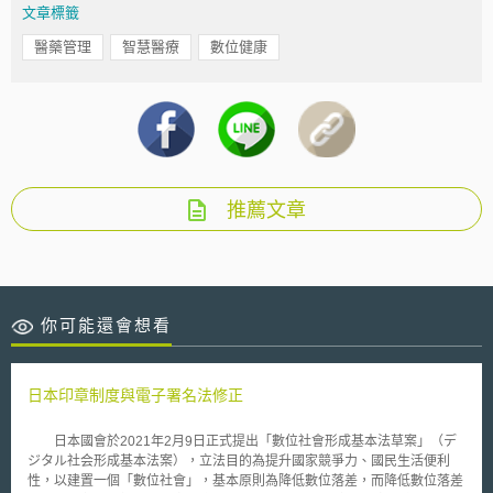
文章標籤
醫藥管理
智慧醫療
數位健康
推薦文章
你可能還會想看
日本印章制度與電子署名法修正
日本國會於2021年2月9日正式提出「數位社會形成基本法草案」（デ
ジタル社会形成基本法案），立法目的為提升國家競爭力、國民生活便利
性，以建置一個「數位社會」，基本原則為降低數位落差，而降低數位落差