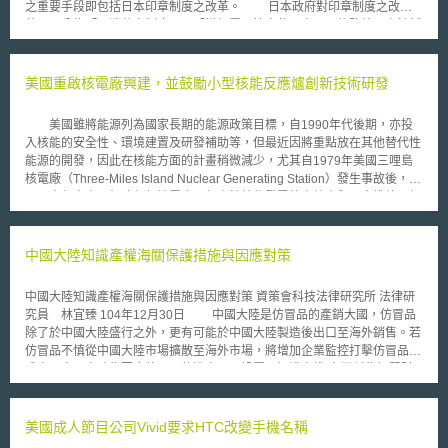
之重要手段即包括日本印章制度之改革。 日本政府對印章制度之改
革，可分為「取消蓋章制度」及「增加電子簽章使用率」二條路線。由於新
冠疫情（COVID-19）影響全球工作型態，日本政府為推動電子化服務，考
慮取消印章使用，因為其徒增商業活動成本，亦可能提升染疫風險。日本行
政改革大臣河野太郎在2020年11月13日內閣會議後之記者會上即表示，約
美國重啟核電廠興建，並鼓勵小型核能反應爐創新技術研發
1萬5000種需要使用印章的行政服務中，絕大多數將取消蓋章制度。「數位
社會形成基本法草案」亦預告將修改48部要求使用印章之法律，本草案及相
美國雖將能源列為國家長期的能源政策目標，自1990年代後期，亦投
關修法將於2021年9月正式通過施行。 電子簽章使用方面，日本在野黨
入核能的安全性、環境建置及研發補助等，但最近因將重點放在其他替代性
聯盟於2020年6月提出「電子署名及認證業務法一部修正草案」（電子署名
能源的開發，因此在核能方面的計畫稍微減少，尤其自1979年美國三哩島
及び認証業務に関する法律の一部を改正する法律案）。依照現行規定，電
核電廠（Three-Miles Island Nuclear Generating Station）發生事故後，美
子簽章須本人以一定方式簽署始可推定為真正，推定真正之條件過度嚴苛，
國三十年來未再興建任何核電廠。但由於核能發電的高效率與不會排放二氧
便利性未優於實體蓋章，致使電子簽章使用普及度低落。本草案則降低推定
化碳的低污染，因此美國政府將之列為重點發展項目，強調美國政府的能源
門檻，僅須以特定電子方式簽署即有推定真正效力，使電子簽章簽署人身分
政策是要發展任何可能的能源，包括合核能，以提升在全球潔淨能源的競爭
驗證更為容易。目前法案仍在眾議院提案階段，尚未經國會表決通過，後續
優勢。 美國總統歐巴馬表示，為了維持能源供需的穩定，以及避免氣
中國大陸知識產權海關保護措施與因應對策
發展值得關注。
候的惡劣變遷，有必要重啟美國核能產業，持續提高核能的供應量。因此於
2011年12月經核子管理委員會（Nuclear Regulatory Commission）通
中國大陸知識產權海關保護措施與因應對策 資策會科技法律研究所 法律研
過、2012年2月再次於投入核電廠的興建，於喬治亞洲Vogtle核電廠核准興
究員 林宜臻 104年12月30日 中國大陸是仿冒品的產銷大國，仿冒品
建兩座新的核能反應爐，並透過成本分擔協議（cost-share agreement）投
除了於中國大陸盛行之外，更有可能於中國大陸製造後出口至海外銷售。若
入2億美元，協助設計認證及許可。 此外，並於同年3月宣布投入4. 5億
仿冒品不慎從中國大陸市場擴散至海外市場，將增加企業監控打擊仿冒品的
美元於五年內支持兩座自製的小型核能反應爐（small modular nuclear
成本。中國大陸為因應仿冒品的進出口，設置了知識產權(台灣稱為智慧財
reactor，SMR）的設計、認證及核准，希望能輸出這些自製的反應爐，提
產權，以下同)海關保護規範和配套措施。企業可透過海關保護的行政力
升全球潔淨能源的競爭力。這些反應爐約只佔核能廠的三分之一面積，具有
量，達到監控、扣留(台灣稱為查扣，以下同)仿冒品進出口的效果。甚至當
安全的建築設計，小型反應爐能在工廠內製造，並運輸到定點安裝，能節省
仿冒品案件的損害達到一定金額時，海關會主動將案件移送刑事公安部門，
美國成人節目公司Vivid要求HTC改變手機名稱
成本及建造的時間。且其最理想的地方在於其體積小，能使用在小型智慧電
權利人可利用公安部門介入調查仿冒案件的契機，找出整個仿冒製假鏈，進