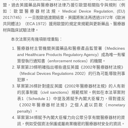
盟，過去英國藥品與醫療器材法律乃援引歐盟相關指令與規則（例
如：歐盟醫療器材法規，Medical Device Regulation, (EU)
2017/745），一旦脫歐過渡期結束，英國將無法再透過1972年《歐洲
共同體法》（ECA 1972）援用歐盟的規定來規範與更新藥品、醫療器
材與臨床試驗法律。
本次法案另有幾項新增重點：
醫療器材主管機關英國藥品和醫療產品監管署（Medicines
and Healthcare Products Regulatory Agency）成為唯一有權
簽發執行通知書（enforcement notices）的機關。
草案第23條明確指出哪些違反英國《2002年醫療器材法規》
（Medical Devices Regulations 2002）的行為可能導致刑事
犯罪。
草案第26條針對違反英國《2002年醫療器材法規》的人有新
的民事制裁（civil sanctions）規範框架。例如在本法草案附
表1（Schedule 1）中提及將賦予內閣大臣權力，得對違反
《2002年醫療器材法規》之個人處以罰款（monetary
penalty）。
草案第34條賦予內閣大臣權力向公眾分享有關醫療器材的資
訊，例如受個資法保護或屬商業機密的醫療器材安全的資訊。