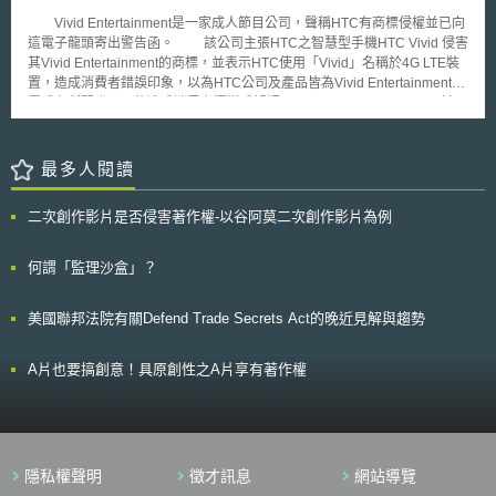
網級一些無法容納大型反應爐的地方，其運用能更有彈性，能增加經濟效
而從製假源頭開始打擊仿冒品。建議企業可妥善利用知識產權海關保護措
益。 國政府希望透過與私人企業的合作，帶領美國在全球核能科技及
Vivid Entertainment是一家成人節目公司，聲稱HTC有商標侵權並已向
施，以達成降低仿冒品擴散海外的風險。 壹、事件摘要 企業啟動知識
製造的領先地位。因此希望能源部希望此計畫能經核子管理委員會的許可，
這電子龍頭寄出警告函。 該公司主張HTC之智慧型手機HTC Vivid 侵害
產權海關保護措施有兩種方式，其一為事先將欲受保護之知識產權於「知識
此一小型核能反應爐的計畫總金額為9億美元，透過與私人企業成本分擔的
其Vivid Entertainment的商標，並表示HTC使用「Vivid」名稱於4G LTE裝
產權海關保護系統」中備案，其二為由企業自行監控仿冒品進出口情形，針
協議，其中50% 由國會撥款，另50%則由私人企業投資，並於2022年商業
置，造成消費者錯誤印象，以為HTC公司及產品皆為Vivid Entertainment附
對個案提出扣留申請。 第一種方式，權利人將知識產權在海關備案系
化，取得在全球潔淨能源的競爭優勢地位。
屬或有所關聯，可能造成消費者混淆或誤認。 Vivid Entertainment於
統中登錄後，海關在日常監控進出口貨物時會依照權利人的備案內容檢查進
11月14日寄出警告函，要求HTC停止使用該商標銷售手機，並宣稱從1984
出口貨物。當海關發現有疑似侵權的產品欲通關時，會主動將貨物扣留並通
年已開始使用Vivid商標。該律師於此一警告函中表示HTC的手機名稱可能
報權利人，權利人可立即知悉有仿冒品欲進出口並派員處理。若確認貨物的
構成商標侵權、商標淡化及不實的來源標示。 Vivid Entertainment給予
最多人閱讀
確有侵權疑慮，再向海關申請扣留該批貨物。扣留後海關即會調查貨物是否
HTC回應此信之期限為11月21日，如未收到HTC回覆，Vivid
構成侵權，若發現案件侵害情節重大，即會將案件移送公安部門進行刑事立
Entertainment將進一步提出法律賠償。先前詢問HTC時，該公司表示：
案。 第二種方式，若企業未事先於知識產權海關保護系統中備案，則
二次創作影片是否侵害著作權-以谷阿莫二次創作影片為例
「我們正審視此一指控，我們不會有任何進一步評論，直到這問題被解
可於發現仿冒貨品進出口的資訊後，個案向海關提出扣留申請[1]。權利人申
決。」
請海關扣留，應繳納與貨物等值的擔保金[2]，提出申請書、證明文件[3]及足
何謂「監理沙盒」？
以證明侵權事實明顯存在的證據，證明貨物即將進出口且未經許可使用了其
知識產權，始可向海關申請扣留貨物。海關依權利人的申請而扣留貨物後，
不會調查該批貨品究竟侵權與否，而是留待權利人自行調查並該批仿冒品的
美國聯邦法院有關Defend Trade Secrets Act的晚近見解與趨勢
相關業者起訴。若權利人在一定期限內沒有在法院起訴，則海關將放行貨
物。 對企業而言，自行花時間成本監控是否有仿冒貨物進出口是較為
A片也要搞創意！具原創性之A片享有著作權
困難且成效有限的。中國大陸各地關口甚多，可能因無法確切掌握仿冒品進
出口的口岸和貨物進出口資訊而錯失申請查處的良機。根據中國海關總署的
統計，查獲仿冒品的方式中，經權利人登錄備案而海關依職權扣留仿冒品的
比例為99%，大幅超過依申請扣留的1%[4]。由此可知，有備案而海關主動
依職權查緝扣留仿冒品的成效，遠超過企業自行查緝仿冒品進出口後申請扣
留的成效。而若為海關依職權扣留，更有可能由海關移送公安部門而啟動刑
隱私權聲明
徵才訊息
網站導覽
事調查，降低企業自行蒐證調查的困難。 建議企業可積極執行知識產