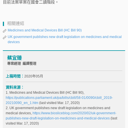
目前法案草案在國會二讀階段。
相關連結
Medicines and Medical Devices Bill (HC Bill 90)
UK government publishes new draft legislation on medicines and medical
devices
蔡宜臻
專案經理 編譯整理
上稿時間：
2020年05月
資料來源：
1. Medicines and Medical Devices Bill (HC Bill 90),
https://publications.parliament.uk/pa/bills/cbill/58-01/0090/cbill_2019-
20210090_en_1.htm
(last visited Mar. 17, 2020)
2. UK government publishes new draft legislation on medicines and
medical devices,
https://www.biosliceblog.com/2020/02/uk-government-
publishes-new-draft-legislation-on-medicines-and-medical-devices
(last
visited Mar. 17, 2020)