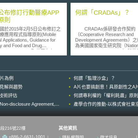
A公布修訂行動醫療APP
何謂「CRADAs」？
原則
2015年2月5日公布修訂之
CRADAs係研發合作契約
療應用程式指導原則(Mobile
（Cooperative Research and
l Applications, Guidance for
Development Agreements
ry and Food and Drug
為美國國家衛生研究院（Nation
istration Staff)，取代原先在
Institute of Health，NIH）
3年9月公布之版本。本次的修訂
術界進行科學技術研究發展產
將美國2015年2月9日公布之醫
作時所簽訂之契約。基於美國
資訊系統、醫療影像儲存設
生研究院投入相關領域技術發
醫療影像傳輸設備指導原則
關設置目的，其所屬之科學家
影片為例
何謂「監理沙盒」？
al Device Data Systems,
利用本身的科研資源，與業界
l Image Storage Devices, and
界共同合作促進保健藥品和原
的晚近見解與趨勢
A片也要搞創意！具原創性之A
l Image Communications
（prototype）開發與產品進
進行技術評估
s, Guidance for Industry and
何謂專利權的「權利耗盡」原則
業化量產。此外，業界也可利
nd Drug Administration Staff)規
私部門的研發力量，介接在國
losure Agreement,
產學合作的推動-以株式會社東京
015年2月9日公布
最先進的技術研究合作。 研發合
設備資訊系統、醫療影像儲存
作契約的目的是專為使政府設
醫療影像傳輸設備指導原則，
府補助研發成果之智慧財產權
FDA的管理程度，採用風險性
與私部門之產學研合作提供合
其他資訊
段216號22樓
式，針對部分醫療設備資訊系
動，以促進科學技術知識之發
療影像儲存設備及醫療影像傳
為具有市場價值之商業化用途
+886-2-6631-1001
隱私權聲明
徵才訊息