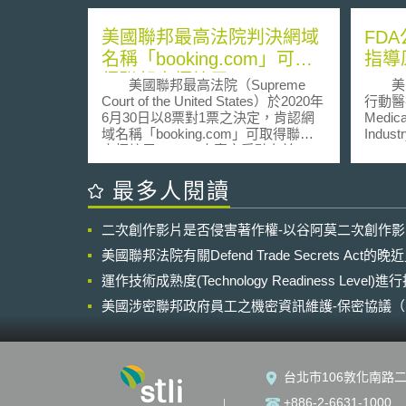
美國聯邦最高法院判決網域
FD
名稱「booking.com」可取
指導
得聯邦商標註冊
美國聯邦最高法院（Supreme
美國於
Court of the United States）於2020年
行動醫
6月30日以8票對1票之決定，肯認網
Medica
域名稱「booking.com」可取得聯邦
Indust
商標註冊。 本案之爭點在於，
Admin
「通用名稱.com（generic.com）」
201
是否亦會被認定為通用名稱而無法取
主要是
最多人閱讀
得商標註冊。過去美國專利商標局
療設備
（United States Patent and
備、及
二次創作影片是否侵害著作權-以谷阿莫二次創作
Trademark Office, USPTO）認為，
(Medic
當通用名稱與通用頂級域名（如
Medica
美國聯邦法院有關Defend Trade Secrets Act
「.com」）組合時，所得到之組合仍
Medica
會被認定具有通用性（generic），因
運作技術成熟度(Technology Readiness Level)
Device
為僅在通用名稱中加入「.com」，如
Food a
美國涉密聯邦政府員工之機密資訊維護-保密協議（Non-disc
同加入「公司」一詞，無法藉此傳達
範納入其中。 2
NDA）之使用
任何可識別來源之意義。就
之醫療
「booking.com」而言，由於
設備及
「Booking」一詞意指旅行預訂，
擬降低
台北市106敦化南路二
「.com」一詞表示其為一個商業網
評估方
站，故消費者觀諸「booking.com」
統、醫
+886-2-6631-1000