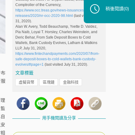
Comptroller of the Currency,
稍後閱讀
(0)
https://www.occ.treas.gov/news-issuances/news-
releases/2020/nr-occ-2020-98.html
(last visited July
31, 2020).
Alan W. Avery, Todd Beauchamp, Yvette D. Valdez,
Pia Naib, Loyal T. Horsley, Charles Weinstein, and
Deric Behar, From Safe Deposit Boxes to Cold
Wallets, Bank Custody Evolves, Latham & Watkins
LLP, July 31, 2020,
https://www.fintechandpayments.com/2020/07/from-
safe-deposit-boxes-to-cold-wallets-bank-custody-
evolves/#page=1
(last visited July 31, 2020).
發布
文章標籤
管服
虛擬貨幣
區塊鏈
金融科技
管理
、監
與自
用手機閱讀及分享
訊安
守相