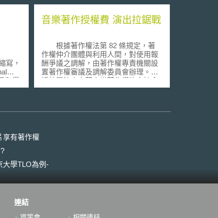
音樂著作授權費 演出拉鋸戰
根據著作權法第 82 條規定，著
作權仲介團體與利用人間，對使用報
）之縮寫，
酬爭議之調解，由著作權專責機關設
al
置著作權審議及調解委員會辦理。新
與業界和學
近社團法人中華音樂著作權仲介協會
學研合
（ MUST ）提出網路電視、電影、網
國家衛
路廣播、網路上提供音樂欣賞、入口
展之機
網站、網路音樂下載等行業業者公開
們可以
傳輸費率，業者如有串流、下載、同
或學術
步傳輸行為，應繳納高額之授權費
型
用，遭到 業者抗議，此舉將遏殺數位
片享有著作權
一步的商
業者萌芽的機會。 事實上在 94
?
用本身
年時，智慧局的費率審議委員會即曾
家層級
駁回 MUST 提出的網路電視、電影等
大學TLO為例-
公開傳輸費率，但因網路電視、網路
施、政
影片，所運用的素材不只是音樂，還
，透過
包括小說、攝影、圖片，如果每一著
作互
作人都主張要收費，利用人的負擔將
連結
展轉化
太重，所以智慧局當時並未通過其新
。配合
費率。 不過，新近 MUST 又重
資策會
相關連結