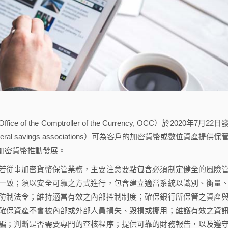
 Comptroller of the Currency, OCC）於2020年7月22日
savings associations）可為客戶的加密貨幣或數位資產提供保
加密貨幣推動發展。
從事加密貨幣保管業務，主要注意要點包含必須制定健全的風險
一致；須以安全可靠之方式進行，包含建立適當系統以識別、衡量
防制法令；維持適當有效之內部控制制度；確保銀行所保管之資產
確保資產不會被內部或外部人員損失、毀損或挪用；維護有效之資
騙；判斷是否需要專門的查核程序；提供可靠的財務報告，以及遵