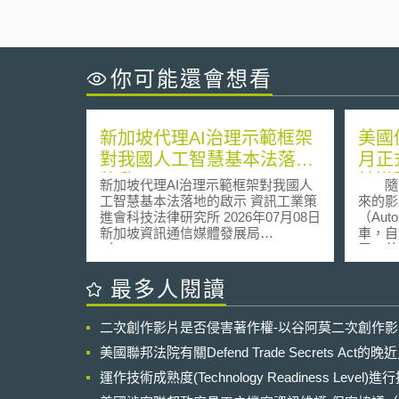
你可能還會想看
新加坡代理AI治理示範框架
美國
對我國人工智慧基本法落地
月正
的啟示
於道
新加坡代理AI治理示範框架對我國人
隨著新
工智慧基本法落地的啟示 資訊工業策
來的影
進會科技法律研究所 2026年07月08日
（Aut
新加坡資訊通信媒體發展局
車，自
（Infocomm Media Development
展，美國
Authority，下稱IMDA）於2026年5月
Flor
20日發布《代理式人工智慧治理示範
日起正
最多人閱讀
框架》（Model AI Governance
Speed 
Framework for Agentic AI，下稱示範
Veh
二次創作影片是否侵害著作權-以谷阿莫二次創作
框架）第1.5版，以事前評估並框限風
美國
險、使人類負起有意義的當責、落實
（Flo
美國聯邦法院有關Defend Trade Secrets Act
技術控制與流程、促成終端使用者盡
之車輛
責四大面向，同時提供真實部署案
運作技術成熟度(Technology Readiness Level)
定義，
例，將代理式人工智慧(以下簡稱代理
統，且