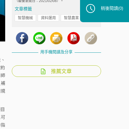
（最後瀏覽日：2021/02/08）。
稍後閱讀
(0)
文章標籤
智慧機械
資料運用
智慧農業
用手機閱讀及分享
機、
契約
推薦文章
利師
之補
關規
項目
民可
約指