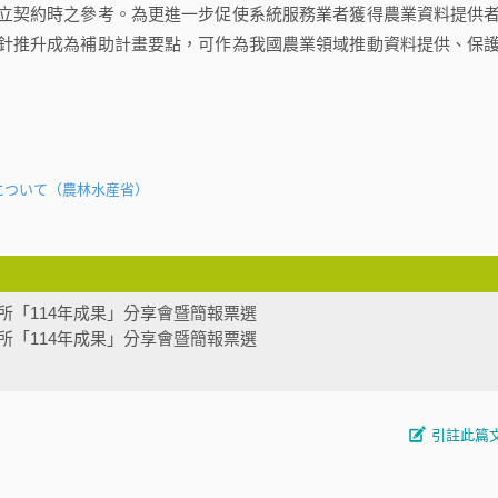
立契約時之參考。為更進一步促使系統服務業者獲得農業資料提供
針推升成為補助計畫要點，可作為我國農業領域推動資料提供、保
について（農林水産省）
所「114年成果」分享會暨簡報票選
所「114年成果」分享會暨簡報票選
引註此篇