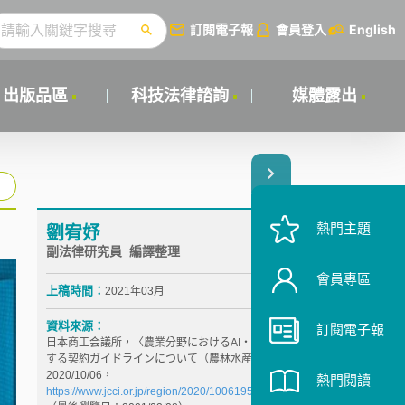
訂閱電子報
會員登入
English
出版品區
科技法律諮詢
媒體露出
熱門主題
劉宥妤
副法律研究員 編譯整理
會員專區
上稿時間：
2021年03月
資料來源：
訂閱電子報
日本商工会議所，〈農業分野におけるAI・データに関
する契約ガイドラインについて（農林水産省）〉，
2020/10/06，
熱門閱讀
https://www.jcci.or.jp/region/2020/1006195854.html