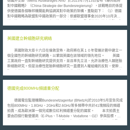
德國外交部（Menü Auswärtiges Amt）於2023年7月13日發布《聯邦政府
速產業電氣化，促進多數產業轉向使用電熱技術。 7.加強植樹造林及泥炭地
對中國戰略》（China-Strategie der Bundesregierung），該戰略目的係提
復育。 8.確立大規模部署人為工程碳移除技術（engineered removals）的
供使德國各個聯邦機關能夠協調其對中政策的架構，重點如下： （1）德國
商業模式，以實現2030年，每年移除至少500萬噸二氧化碳目標。 9.就全國
對中國戰略為歐盟對中國政策的一部分：依據歐盟理事會2020年10月決
推動淨零轉型所需之勞工技能進行全面評估與規劃。 10.強化國家氣候變遷
議，德國聯邦政府支持以國家元首、政府首腦以及歐盟機構領導人位階，與
調適政策，設定明確且可衡量之目標，以作為其他重大政策之制定基礎。
中國建立新的高峰會談等。 （2）與中國雙邊關係：期待透過兩國合作，保
總體而論，英國的溫室氣體減量目標正面臨難以達成的重大風險，政府應迅
護氣候、環境、生物多樣性、促進全球食物安全，以及實施2030永續發展
速採取行動，並優先執行氣候變遷委員會所提出之政策建議。
進程等。 （3）深化德國與歐盟關係：維護全球供應鏈與價值鏈的安全性；
英國建立幹細胞研究網絡
避免關鍵領域資訊科技過度依賴中國，加強數位主權（digital
sovereignty）；積極參與歐盟對外投資審查的檢視與安全評估；針對新興
英國財政大臣十六日在倫敦宣佈，政府將在其１０年發展計劃中建立一
關鍵科技，修正出口管制清單等。 （4）國際合作：在貿易政策與多元化的
個全國性的幹細胞研究網路，以鞏固英國在該領域的領先地位。 英國
層面，更有效地實施環境、社會與人權的保護；與夥伴國合作共享對於關鍵
工黨政府一直對幹細胞研究提供支持，並且率先立法，允許治療性人類胚胎
科技如半導體、人工智慧及綠色科技的價值等。 （5）協調政策與建構對中
幹細胞研究。但是治療性胚胎幹細胞研究一直遭到人權組織的反對，使幹細
國的專業知識：德國聯邦政府將定期召開針對中國議題的部長級會議，並公
胞研究機構在資金籌措方面陷入困境。為此，英國政府作出建立幹細胞研究
開對中國戰略的實施情形；鼓勵各級機關、公民團體建構其中國專業知識掌
網路的決定，無疑是為了加強英國在國際幹細胞研究領域的領先地位。
握的量能。 該戰略作為加強德國在中國問題上的參考，是否能作為歐盟其
布朗當天在下議院宣佈二○○五年財政年度預算計劃時說，英國政府從二
他會員國在對中國政策上的參考，有待持續關注。
○○二年起的三年內向幹細胞研究撥款四千萬英鎊，另外，英國醫學慈善機構
德國完成800MHz頻譜重分配
韋爾科姆信託公司承諾向幹細胞研究網路投資二千萬英鎊。
德國電信監理機關Bundesnetzagentur (BNetzA)於2010年5月宣告完成
包括800MHz、1.8GHz、2GHz和2.6GHz等多頻帶中共計41塊頻段的頻譜
拍賣，成為歐洲第一個完成數位紅利頻譜重分配的國家。 本次拍賣主
要由四個行動營運商（E-Plus、T-Mobile、Vodafone、O2）參與投標，歷
經224回合競標，挹注政府約43.8億歐元收入，遠低於之前預估的80億歐
元，也遠低於10年前的3G頻譜500億歐元。 只有三家業者（T-