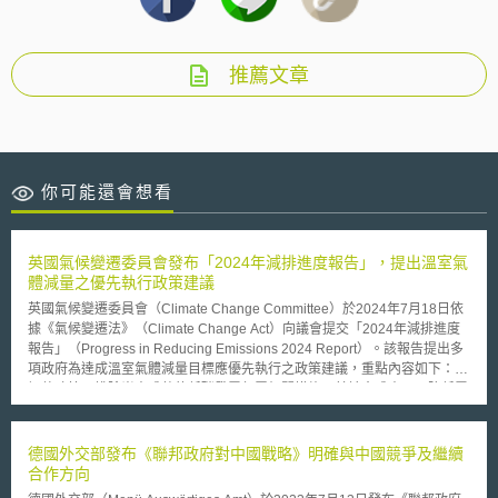
推薦文章
你可能還會想看
英國氣候變遷委員會發布「2024年減排進度報告」，提出溫室氣
體減量之優先執行政策建議
英國氣候變遷委員會（Climate Change Committee）於2024年7月18日依
據《氣候變遷法》（Climate Change Act）向議會提交「2024年減排進度
報告」（Progress in Reducing Emissions 2024 Report）。該報告提出多
項政府為達成溫室氣體減量目標應優先執行之政策建議，重點內容如下： 1.
調整政策以排除尚未成熟的低碳發電部署相關措施及其社會成本，以降低電
價。 2.針對上屆政府推遲化石燃料車輛銷售禁令、決定20%家戶毋須淘汰化
石燃料鍋爐，及免除房東提升租屋能效之義務等政策，應迅速恢復推動。 3.
移除阻礙熱泵、電動車充電樁及陸域風電等關鍵技術部署的行政障礙。 4.提
德國外交部發布《聯邦政府對中國戰略》明確與中國競爭及繼續
出公部門建築去碳之完整多年期戰略計畫。 5.改善再生能源差價合約
合作方向
（contracts for difference）競標機制的設計與執行。 6.提供政策支持以加