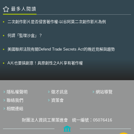
Mobile、Vodafone、O2）取得數位紅利800MHz頻譜使用權；未得標的E-
Plus公司則早已表達意願，將租用其中一個得標者的新網路頻寬，以使用數
最多人閱讀
位紅利。 本次拍賣並沒有產生新的市場參進者，此狀況讓那些希望開
放新頻譜即可刺激新的市場競爭的人頗為失望。惟BNetzA以為，目前市場
二次創作影片是否侵害著作權-以谷阿莫二次創作影片為例
上已經有約100家的MVNO業者和為數眾多的次品牌服務經營者在競爭，監
管機關看不出應執行拍賣條款中「應有利新的市場參進者」的理由。
市場主導者T-Mobile已經宣稱，將率先於今年開始利用800MHz測試發展
何謂「監理沙盒」？
LTE服務。但由於在800MHz段部署LTE網路將與歐洲其他國家（主要指
TeliaSonera公司在瑞典和挪威）早先同意於2.6GHz佈建的網路技術有異，
美國聯邦法院有關Defend Trade Secrets Act的晚近見解與趨勢
而在密集的城市環境中，在800MHz與2.6GHz頻段同時部署LTE被視為是相
當理想的網路佈建策略，歐盟現階段正在想辦法調和兩個頻段的和諧使用策
略中。
A片也要搞創意！具原創性之A片享有著作權
隱私權聲明
徵才訊息
網站導覽
聯絡我們
資策會
相關連結
財團法人資訊工業策進會 統一編號：05076416