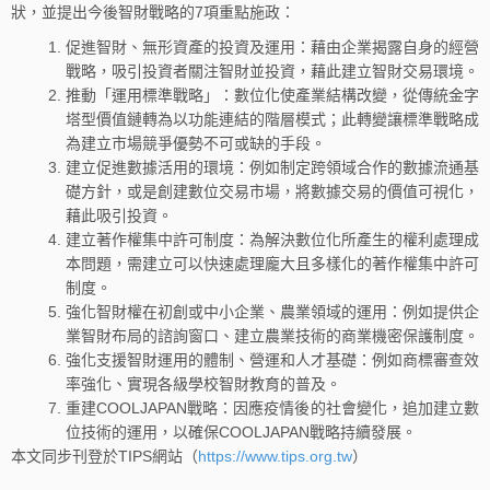
狀，並提出今後智財戰略的7項重點施政：
促進智財、無形資產的投資及運用：藉由企業揭露自身的經營
戰略，吸引投資者關注智財並投資，藉此建立智財交易環境。
推動「運用標準戰略」：數位化使產業結構改變，從傳統金字
塔型價值鏈轉為以功能連結的階層模式；此轉變讓標準戰略成
為建立市場競爭優勢不可或缺的手段。
建立促進數據活用的環境：例如制定跨領域合作的數據流通基
礎方針，或是創建數位交易市場，將數據交易的價值可視化，
藉此吸引投資。
建立著作權集中許可制度：為解決數位化所產生的權利處理成
本問題，需建立可以快速處理龐大且多樣化的著作權集中許可
制度。
強化智財權在初創或中小企業、農業領域的運用：例如提供企
業智財布局的諮詢窗口、建立農業技術的商業機密保護制度。
強化支援智財運用的體制、營運和人才基礎：例如商標審查效
率強化、實現各級學校智財教育的普及。
重建COOLJAPAN戰略：因應疫情後的社會變化，追加建立數
位技術的運用，以確保COOLJAPAN戰略持續發展。
本文同步刊登於TIPS網站（
https://www.tips.org.tw
）