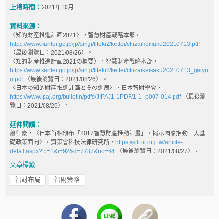
上稿時間：
2021年10月
資料來源：
〈知的財産推進計画2021〉，智慧財產戰略本部，
https://www.kantei.go.jp/jp/singi/titeki2/kettei/chizaikeikaku20210713.pdf
（最後瀏覽日：2021/08/26）。
〈知的財産推進計画2021の概要〉，智慧財產戰略本部，
https://www.kantei.go.jp/jp/singi/titeki2/kettei/chizaikeikaku20210713_gaiyo
u.pdf
（最後瀏覽日：2021/08/26）。
〈日本の知的財産推進計画とその進展〉，日本智財學會，
https://www.ipaj.org/bulletin/pdfs/JIPAJ1-1PDF/1-1_p007-014.pdf
（最後瀏
覽日：2021/08/26）。
延伸閱讀：
蕭仁豪，〈日本首相頒布「2017智慧財產推動計畫」，揭示國家推動三大基
礎政策面向〉，資策會科技法律研究所，
https://stli.iii.org.tw/article-
detail.aspx?tp=1&i=92&d=7787&no=64
（最後瀏覽日：2021/08/27）。
文章標籤
智財布局
智財策略