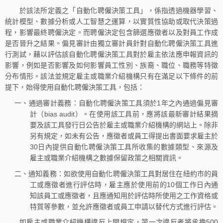
於該法所定義之「自動化聘僱決策工具」，係指透過機器學習、
統計模型、數據分析或人工智慧之運算，以實質性協助或取代決策過
程，影響最終聘僱決定。而聘僱決定包含篩選應徵者以及對員工作成
是否晉升之結果。偏見審計由獨立審計員針對自動化聘僱決策工具進
行測試，藉以評估該自動化聘僱決策工具對於雇主依法應申報資訊的
影響，例如是否影響及如何影響員工性別、族裔、職位、職務等特徵
分布情形。該法並規定雇主或職業介紹機構只有在滿足以下條件的前
提下，始得使用自動化聘僱決策工具，包括：
一、通過審計義務：自動化聘僱決策工具須於1年之內通過偏見審
計（bias audit）。在使用該工具前，應將該最新審計結果摘
要及該工具發行日公告於雇主或職業介紹機構的網站上。除非
另有規定，如未有公告，應徵者或員工得提出書面要求雇主於
30日內提供自動化聘僱決策工具所收集的數據類型、來源及
雇主或職業介紹機構之數據保留政策之相關資訊。
二、通知義務：如欲使用自動化聘僱決策工具對居住在紐約市的員
工或應徵者進行評估時，雇主應於使用前的10個工作日內通
知該員工或應徵者，且應通知用於評估時所使用之工作資格或
特質等參數，並允許應徵者或員工申請以替代方式進行評估。
如雇主或職業介紹機構違反上開規定，第一次違反者將承擔500