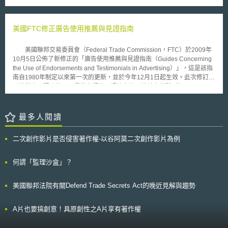
法院對於憲法人權中心、新聞媒體及公眾要求公開法庭卷宗的訴求依然無動
的商標使用行為，但這樣的行為是否構成侵權仍有待進一步的檢驗，而近五
bodies, offices and agencies, EUDPR），對EC作成訓誡處分。 本案背景
於衷。軍方和憲法人權中心將在之後會提交聲請，解釋為何他們認為軍事上
年來Google的關鍵字廣告販售已經變成普遍的商業型態，而Google使用者
事實：EC在2023年9月15日至28日間，於社群網站X上投放了精準廣告，
訴審法院有權裁決卷宗是否公開。 曼寧下次庭期是明年2月4日，若通
也越來越習慣分辨一般搜尋結果與贊助廣告的差異，因此，對於這樣的行為
旨在向公眾傳達EC當時正在推動的兒少性剝削防治法（Child Sexual
美國FTC修正廣告使用推薦與見證指南
敵罪成立，曼寧將會被判終身監禁。
要被認定為有混淆誤認之餘而構成侵權，商標權人在美國恐怕還有一段辛苦
Abuse Regulation, CSAR）草案。該草案本身亦因涉及對數位通訊服務的
的路要走。
管制而引發了隱私爭議。EC委託X依照其制定的受眾方針進行廣告投放，該
美國聯邦交易委員會（Federal Trade Commission，FTC）於2009年
投放方針定義了某些包含和排除關鍵字，和排除了與政治利益相關的帳戶。
10月5日公佈了新修正的「廣告使用推薦與見證指南（Guides Concerning
該政策顯示，包含的關鍵字多與「親歐盟」的立場與情緒相關，包含特定政
the Use of Endorsements and Testimonials in Advertising）」，這是該指
黨如荷蘭自由民主人民黨（Dutch VVD）；而排除的關鍵字則多與「疑歐
南自1980年制定以來第一次的更新，並於今年12月1日起生效。此次修訂特
論」的立場與情緒相關，如Viktor Orban。X並透過關鍵字定位和相似
別針對商品服務使用心得做出規範，規範亦適用於社交媒體（如
（look-alike）策略，根據關鍵字和與代表資料（proxy data）相比較下顯示
Facebook、Twitter及各種類型的部落格等具互動性的媒體）中之心得分
出的相似性，篩選成年荷蘭公民進行精準廣告投放。 Noyb認為此類廣告投
享，未來在社交媒體對商品或服務所做出的各種評論，都有可能成為FTC管
放操作已經涉及EUDPR第10條第1項的特種個資（政治立場），在同條第2
制的對象。 在社交媒體中所傳遞之商品心得訊息，特別是名人（在該
最多人閱讀
項之許可性條件未獲滿足之情況下，已構成EUDPR第4條第1項(a)的合法性
領域分享心得出名者）所分享之訊息，對於網路使用者或消費者之影響力甚
原則的違反。EC則主張其並未利用X使用者的個人資料，也未打算處理特種
大，甚至會改變其是否選擇消費該商品或服務之意願，但其真實性卻未必有
個資，只是使用X的服務。EC還主張，為了傳達立法草案，並基於EC依歐
二次創作影片是否侵害著作權-以谷阿莫二次創作影片為例
相當之保障。有鑑於此，FTC於新修正之指南中即對於心得分享之訊息作出
盟條約（Treaty of EU, TEU）的提案權，其行為也應該被認為是出於
相應規範，重點如下： 1.心得分享者若由商品或服務提供者處受有金錢或相
EUDPR第5條第1項(a)的公共利益，具備合法基礎。 EDPS經過調查後，認
當程度的利益給付，即非單純之心得分享，而有與廣告相同之性質。因此若
何謂「監理沙盒」？
定： 1.EC透過委託投放廣告和制定受眾方針，決定了資料處理的目的
有虛偽不實陳述的狀況，亦視為是不實廣告。 2.心得分享者必須揭露其與商
（purpose determination），在此範圍內，也應被認為是資料控制者。 2.
品或服務提供者的利益關係，使其他消費者明瞭。 3.廣告中若有引用研究結
社群媒體供應商透過比較和關鍵字分析將使用者歸類為具有某些宗教、哲學
美國聯邦法院有關Defend Trade Secrets Act的晚近見解與趨勢
果，而該研究機構為該公司所贊助時，廣告中必須揭露兩者的利益關係。 4.
或政治信仰，亦屬處理了使用者的特種個資。 3.雖然當事人若屬主動公開特
指南同時適用於談話性節目以及社交媒體上所為之心得分享。 而違反上述
種個資，會滿足EUDPR第10條第2項(e)的許可性條件，但依照歐盟法院判
規定者，可能會依美國聯邦交易委員會法第5條（FTC Act Sec.5）之相關規
A片也要搞創意！具原創性之A片享有著作權
決先例，僅點讚某些貼文不當然等於當事人主動公開其這類動態個人活動資
定每次最高得處以1萬1千美元罰鍰。 此規定之公布引起了部落客（部
料，且即便當事人使用公開帳戶可能滿足許可性條件，該資料之處理仍須具
落格使用者）之質疑，因此FTC廣告實務科（The Division of advertising