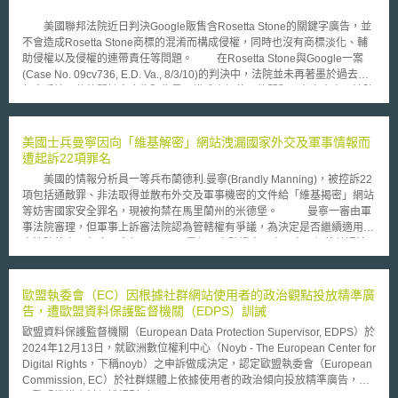
美國聯邦法院近日判決Google販售含Rosetta Stone的關鍵字廣告，並
不會造成Rosetta Stone商標的混淆而構成侵權，同時也沒有商標淡化、輔
助侵權以及侵權的連帶責任等問題。 在Rosetta Stone與Google一案
(Case No. 09cv736, E.D. Va., 8/3/10)的判決中，法院並未再著墨於過去十
年來爭論不休的關鍵字廣告販售是否構成商標使用的問題；在本案中，法院
假定Google的行為構成潛在可訴的商標使用，在沒有事實爭議的情況下做
出對Google有利的即決審判(summary judgment)。判決中認定Google販售
Rosetta Stone關鍵字廣告給第三人，並不會對Rosetta Stone的商品來源造
美國士兵曼寧因向「維基解密」網站洩漏國家外交及軍事情報而
成混淆，法院認為Google的使用者可以分辨實際的搜尋結果，以及廣告主
遭起訴22項罪名
的贊助廣告連結。 法院也認定Google對於Rosetta Stone商標的使用受
美國的情報分析員一等兵布蘭德利.曼寧(Brandly Manning)，被控訴22
到功能性原則的保護。在本案中法院認為Google的關鍵字扮演著必要的指
項包括通敵罪、非法取得並散布外交及軍事機密的文件給「維基揭密」網站
示功能，並影響廣告的成本與品質。如果沒有這樣的功能，Google將必須
等妨害國家安全罪名，現被拘禁在馬里蘭州的米德堡。 曼寧一審由軍
為希望鎖定在目標客戶的廣告主創造一個沒效率的搜尋系統。 而過去6
事法院審理，但軍事上訴審法院認為管轄權有爭議，為決定是否繼續適用軍
個月近200個案例中，Google都在接到Rosetta Stone的通知後，將相關訊
事法院的審理程序，今年10月10日舉行預審聽證會，由五人一組的普通法
息移除，因此，法院援引近期Tiffany 與eBay一案(600 F.3d 93, 2d Cir.
院法官受理。同時，維基解密、憲法人權中心、美聯社等新聞媒體，均要求
2010)，認為Google對於贗品販售者購買關鍵字廣告的一般性認知，尚不足
軍事法庭依憲法第一修正案，提供曼寧案的相關卷宗資料，但政府發言人查
以構成輔助侵權的主觀認知要件。 另外，法院認為僅僅廣告購買的交
得費雪上尉（Captain Chad Fisher）表示，第一憲法修正案沒有絕對的效
歐盟執委會（EC）因根據社群網站使用者的政治觀點投放精準廣
易關係，並不足以讓Google與贗品之間建立起侵權的連帶責任，就像時代
力，也未賦予法院公開卷宗的義務。若記者和大眾想獲得案件的文件資料，
告，遭歐盟資料保護監督機關（EDPS）訓誡
廣場的廣告看板租用一樣，沒有證據顯示提供廣告空間的Google掌控這些
可透過「情報自由法」申請。但依「情報自由法」的申請程序非常冗長，而
贊助廣告的外觀與內容；而在2004年Google開始開放以商標作為關鍵字廣
歐盟資料保護監督機關（European Data Protection Supervisor, EDPS）於
且美聯社和曼寧的辯護律師大衛.庫姆斯（david Commbs）的申請都已遭拒
告之後，Rosetta Stone的聲譽持續成長，法院表示無法證明Rosetta Stone
2024年12月13日，就歐洲數位權利中心（Noyb - The European Center for
絕，律師大衛只能在私人網誌上向關心曼寧案的民眾公布案件進度和內情。
的商標因為Google關鍵字廣告販售而淡化。 本案的判決可能終止長久
Digital Rights，下稱noyb）之申訴做成決定，認定歐盟執委會（European
憲法人權中心的律師Shayana Kadidal 表示，不公開卷宗資料，就算
以來對於以商標作為搜尋引擎關鍵字的爭議，儘管商標權人在Rescuecom
Commission, EC）於社群媒體上依據使用者的政治傾向投放精準廣告，違
參與了聽證會也無法理解案件的真實面貌，而無法做出準確的報導。但軍事
與Google一案(562 F.3d 123, 2d Cir. 2009)中確認了這樣的行為構成了可訟
反歐盟機構資料保護規則（Data Protection Regulation for EU institutions,