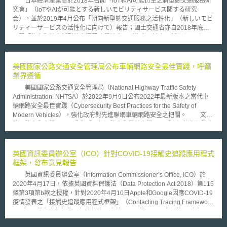
日本經濟產業省於2018年召開「IoT和AI可能衍生之新型態交通服務研
分為1.特別重大網路安全事件、2.重大網路安全事件、3.較大網路安全事
究會」（IoTやAIが可能とする新しいモビリティサービス関する研究
件、4.一般網路安全事件，四種分級。除關鍵基礎設施的中斷運行以外，前
会），並於2019年4月公布「朝向新型態交通服務之活性化」（新しいモビ
三個事件分級將100萬人、1000萬人、1億人以上公民個人資料丢失或被竊
リティーサービスの活性化に向けて）報告；國土交通省亦自2018年底起
取、篡改、假冒，認定為較大網路安全事件以上等級，使大型網路安全事件
召開「都市與地方新型態交通服務懇談會」（都市と地方の新たなモビリテ
與個人資料進行連接。換言之，網路安全事件不再僅是資安面的影響，公民
ィサービス懇談会），於2019年3月公布中間結果。經產省和國土省根據上
個人資料完整性等法律概念逐漸進入資安領域，法律專業的投入將可能是網
述會議結論，自2019年4月起，發起支援地方政府挑戰推動新型態交通服務
路安全發展中需審酌的範疇。
之新計畫「智慧交通挑戰」（スマートモビリティチャレンジ）。
美國國家公路交通安全管理局公布車輛網路安全最佳實踐，呼籲
「智慧交通挑戰」計畫之目的，在於促使地方政府與企業合作，以實現自動
業界遵循
駕駛社會，並透過新型態交通服務解決既有交通問題和加速地方活性化，其
美國國家公路交通安全管理局（National Highway Traffic Safety
具體措施包括︰（1）透過設置「智慧交通挑戰推進協議會」及舉辦論壇，
Administration, NHTSA）於2022年9月9日公布2022年最新版本之當代車
促進地方政府和企業間共享資訊，形成工作網路；（2）經濟產業省補助新
輛網路安全最佳實踐（Cybersecurity Best Practices for the Safety of
型態交通服務實用化、計畫制定和效果分析等計畫；（3）國土交通省補助
Modern Vehicles），強化政府對先進聯網車輛網路安全之把關。 文件
MaaS等新型態交通服務實驗，以及建構以解決地區交通服務為目的之模型
將網路安全實踐項目區分為「一般網路安全最佳實踐」及「車輛技術網路安
等計畫。經產省與國土省分別自4月起對外公開募集提案，最終於75個提案
全最佳實踐」兩塊，前者主要為公司整體組織網路安全文化與監管機制之建
中選出28個計畫，將於今年起陸續施行。
立；後者則偏重於技術性的建議內涵。 「一般網路安全最佳實踐」共
有45項要點，核心概念為：公司應訂定明確的網路安全評估程序，由領導階
英國資訊委員辦公室（ICO）針對COVID-19接觸史追蹤應用程式
層負責相關監督責任，定期執行網路安全之風險評估及第三方公正稽核，並
框架，發布意見報告
對其所發現之風險弱點採取保護措施並持續監控，同時應妥善保存所有網路
英國資訊委員辦公室（Information Commissioner’s Office, ICO）於
安全相關之紀錄文件，並鼓勵與車輛同業聯盟彼此分享學習經驗。對於組織
2020年4月17日，依據英國資料保護法（Data Protection Act 2018）第115
成員應適當提供網路安全教育訓練。於產品設計時，應將產品使用者、售後
條第3項第b款之授權，針對2020年4月10日Apple和Google因應COVID-19
服務維修商，以及可能的外接式電子設備所帶來之風險一併納入安全設計考
疫情發表之「接觸史追蹤應用程式框架」（Contacting Tracing Framework,
量。 「車輛技術網路安全最佳實踐」共有25項，核心理念為：對於產
CTF），發布意見報告。報告認為，由於CTF具備以下三大特性：（1）不
品開發人員，應建立存取權限管理，避免有心人士濫用權限。產品所使用的
會在裝置間交換個人資料，如帳戶資訊或使用者名稱；（2）配對過程僅在
加密技術應隨時更新，若車輛具備診斷功能，應慎防遭到不當利用，且應防