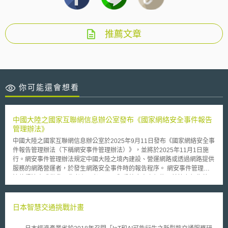
推薦文章
你可能還會想看
中國大陸之國家互聯網信息辦公室發布《國家網絡安全事件報告
管理辦法》
中國大陸之國家互聯網信息辦公室於2025年9月11日發布《國家網絡安全事
件報告管理辦法（下稱網安事件管理辦法）》，並將於2025年11月1日施
行。網安事件管理辦法規定中國大陸之境內建設、營運網路或透過網路提供
服務的網路營運者，於發生網路安全事件時的報告程序。 網安事件管理辦
法值得注意或供我國參考有二者：一、與委外廠商之契約以其協力報告義
務：該辦法第5條要求網路營運者應當以契約等形式，要求網路安全、系統
維運服務提供商（含個人）向網路營運者報告監測發現，並協助網路營運者
依辦法報告網路安全事件。簡言之，其透過法律監管網路營運商與委外廠商
日本智慧交通挑戰計畫
之間的契約或類似契約，以及報告之協力義務。二、個人資料與網路安全的
關聯性：網安事件管理辦法透過《網絡安全事件分級指南》將網路安全事件