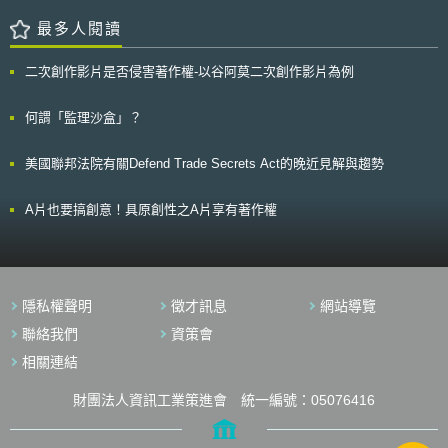
裝置本身進行，並不會有如應用程式伺服器之第三方介入；（3）不需要地
止車輛所搭載之感測器遭到惡意干擾或改動，感測器所收集到之資料則應能
理位置資訊就能順利運作，因此符合英國資料保護法第57條有關「透過設計
最多人閱讀
免於網路攻擊或竊取。應特別注意無線網路設備、空中軟體更新（Over-
並作為預設以保護個人資料」（Data protection by design and default）之
the-air, OTA）以及公司作業軟體所產生之風險漏洞。 本文件屬於自願
規定。 縱然CTF符合英國資料保護法之規定，英國資訊委員辦公室仍於
性質，無法律強制力。但NHTSA期望在現有的車輛產業網路安全標準上，
二次創作影片是否侵害著作權-以谷阿莫二次創作影片為例
報告中指出：「未來軟體開發商若於接觸史追蹤應用程式中使用CTF技術，
例如國際標準組織與國際汽車工程師協會（International Standards
該應用程式於處理使用者之個人資料時，仍應隨時符合英國資料保護法關於
Organization, ISO/SAE International, SAE）先前所訂定的車輛網路安全標
透過設計並作為預設以保護個人資料之規定。」COVID-19疫情席捲全球，
何謂「監理沙盒」？
準ISO/SAE 21434的基礎前提下，進一步提出政府對車輛網路安全要求的努
如何於「掌握感染者接觸史以預防疫情擴散」與「保障個人資料及隱私」間
力。
取得平衡，實為各國政府需考量之重要議題。我國人工智慧實驗室於2020
美國聯邦法院有關Defend Trade Secrets Act的晚近見解與趨勢
年4月開發之「社交距離App」，便是使用類似Apple和Google之CTF技
術。此份英國資訊委員辦公室意見報告，等於針對社交距離App是否侵害隱
私權益，提供相當解答與指引。
A片也要搞創意！具原創性之A片享有著作權
隱私權聲明
徵才訊息
網站導覽
聯絡我們
資策會
相關連結
財團法人資訊工業策進會 統一編號：05076416