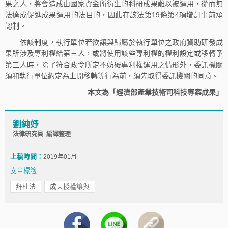
果之人，將會造成由國家資金所衍生的科研成果難以被運用，從而無
法達成促進成果運用的法目的，因此在該法第19條第4項增訂事前承
認制。
依該制度，執行單位若欲讓與歸屬於執行單位之政府資助研發成
果所涉及專利權給第三人，或將使用該些專利權的權利設定或移轉予
第三人時，除了符合政令所定不妨礙專利權運用之情形外，委託機關
須和執行單位約定為上開移轉等行為前，須先取得委託機關的同意。
本文為「經濟部產業技術司科技專案成果」
劉純妤
法律研究員 編譯整理
上稿時間：
2019年01月
文章標籤
拜杜法
成果授權讓與