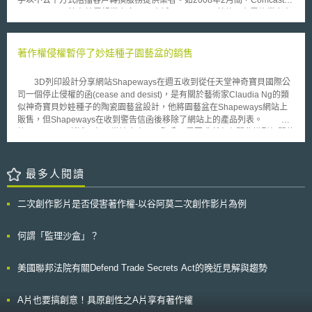
洲計畫，向試圖開發、應用人工智慧的組織提供財政支援。預估將在2027
requirements）、個別控制要素（detail of individual control
Time Warner 等有線電視業者向FCC申訴，Verizon 及其他既有電信業者在
年帶來四十億歐元投資額。 (2)過教育擴張人工智慧人才庫。 (3)鼓勵政府及
measures）、行政管理上的實體安全要素（Physical security elements in
消費者申請電信號碼可攜服務過程中，以違反通訊法(the Communications
民眾投資人工智慧新創企業。 (4)加速開發歐洲共同資料空間，供人工智慧
administrative security）。 （一） 降低風險與確保措施 機關應依指定
Act of 1934)規定方式，利用消費者之個人資料進行「客戶忠誠度行銷」
社群使用。 (5)支持工業生態系統及公共部門應用人工智慧。應用領域包含
之標準和要求進行風險評估[3]及風險管理[4]。風險評估是設計安全維護措施
(Customer retention marketing)。電信業者在3月間亦向FCC申訴，有線電
著作權侵權暫停了妙娃種子園藝盆的銷售
機器人、健康、生物技術、製造、行動設備等。 4.歐盟執委會與部分成員國
的基礎，且至少每兩年便應重新評估。又機關可能因為某些特別的原因易生
視業者拒絕接受競爭對手代替消費者申請取消原訂服務，而要求消費者親自
組織了兩個歐洲數位基礎設施聯盟如下: (1)語言科技聯盟（ALT-EDIC）: 該
潛在的特定威脅，需要額外的加強實體安全性，機關可以透過檢視自己業務
申請，造成消費者轉換服務提供業者之困擾，不利電信業者爭取客戶轉向訂
聯盟主要工作之一為收集、開發歐洲各國語言模型，供公共部門、企業及未
3D列印設計分享網站Shapeways在週五收到從任天堂神奇寶貝國際公
是否具爭議性、辦公場所地區犯罪發生率、出入訪客數量及以往發生衝突的
閱其他業者之影音服務。 針對有線電視業者所提出之申訴，FCC執行
來人工智慧創新計畫使用。聯盟目標為增加歐洲語言資料可用性、維護歐洲
司一個停止侵權的函(cease and desist)，是有關於藝術家Claudia Ng的類
機率、是否因持有特定資訊或資產而易於成為攻擊目標、設施是否與民間企
局(the Enforcement Bureau)認為，就法條解釋觀之，電信業者此一利用消
語言及文化的多樣性。 (2)城市宇宙聯盟（CitiVERSE EDIC）: 主要目標之
似神奇寶貝妙娃種子的陶瓷園藝盆設計，他將園藝盆在Shapeways網站上
業共構及其他誘因等進行風險評估。 接著，機關應依風險程度差異區
費者資料的方式並未違反通訊法之規定，故建議FCC駁回有線電視業者之申
一是支援城市利用人工智慧，優化各項管理流程。例如交通管理方面，可利
販售，但Shapeways在收到警告信函後移除了網站上的產品列表。 根
分不同安全等級的工作區，或區分上下班時間，評估可能遇到不同的風險。
訴。然而，有鑑於電信業者與有線電視業者之間競爭逐漸白熱化，執行局建
用人工智慧模擬空氣品質變化對城市交通狀況的影響，以利政府提出相應解
據Claudia Ng所述，任天堂神奇寶貝國際公司是要求所有有關此模型相關的
例如，上班時間會有洽公民眾或訪客，需特別注意內部威脅；下班後則要特
議FCC就「客戶忠誠度行銷」行為涉及之客戶資料使用與市場競爭利益發佈
決方案。 目前人工智慧創新計畫的下一步，是先推動歐洲高效能運算聯盟
收益。原本產品列表上並未直接將神奇寶貝遊戲名稱用於此盆栽設計名稱，
別注意外部入侵問題。又辦公室動線的設計與有效的安全控制攸關，故可以
「初步立法公告」(Notice of Proposed Rulemaking, NPRM)，徵詢各方意
相關之法規修正案。嗣後，透過執行該計畫各項內容，執委會將為歐盟人工
Claudia Ng標註牠是植物怪獸(succulent monster)，但產品列表中數次提及
考慮進行「關鍵路徑規劃（Critical path）」，亦即在動線設計上，讓可能
見，希望建立能一體適用於各個不同平台之規範，以因應跨業競爭問題。
智慧政策的實施做好準備。執行該計畫的過程中執委會不僅會支援歐盟各國
了神奇寶貝公司。最新版的設計將近2.5英吋(6.5公分)高，售價為49美元，
最多人閱讀
的外來危險入侵到辦公場所核心領域的成功時間盡可能延長，使應變小組有
公共部門採用人工智慧，也會積極推動民間開發、應用人工智慧技術，以提
目前有多種顏色提供銷售。 Claudia Ng表示：我想這是落於衍生和轉
時間偵測、延遲並能及時回應跟阻止入侵。最後，機關若能擁有獨立建物
升歐盟競爭力和促進歐盟的永續發展。
化著作的範疇，我並非一個律師，但我猜測這至少是最廣義的相關法規解釋
時，於設計時需考量「透過環境設計預防犯罪（Crime prevention through
二次創作影片是否侵害著作權-以谷阿莫二次創作影片為例
裡。發生這件事我並不意外，只不過我原本預期該公司會追蹤的是那些有更
environmental design/CPTED ）」，避免建物有太多死角而易於進行不法
多侵權設計的人。雖然我承認我個人喜愛的神奇寶貝啟發了我的靈感，但不
或犯罪行為[5]。 （二）管制區方法論及要求 管制區（Security Zone）
是神奇寶貝的粉絲也都會喜歡這設計的原因就在於神奇寶貝本身的動物本質
何謂「監理沙盒」？
共分為五個安全等級，也就是依風險評估劃分工作區，並賦予相應的控管措
(generic-ness)。大多數都公認牠像一隻肥貓。而且我也被要求去設計其他
施[6]。機關得按自身需求決定要設置幾個等級的管制區。例如，一級管制區
的動物或生物。 Claudia Ng可能會被安排和任天堂神奇寶貝國際公司
指公眾可出入的場所、車輛會不斷進出的作業區，故得使用、儲存的資訊及
美國聯邦法院有關Defend Trade Secrets Act的晚近見解與趨勢
接觸，雖然他無法確定從這場可能的會議中會發生甚麼事。 3D列印設
資產敏感性不得超過一定等級；二級管制區是所有員工及委外廠商的自由出
計分享上有可能設計的產品會侵害他人權利，設計者在靈感啟發上到設計成
入的區域，公眾在一定條件下得出入，通常是指標準辦公場所、機場工作區
品時皆須有避免侵權的考量，以免不只無法獲利也有侵權的風險。
或具一定隔離、出入管制措施的訪客區或展示區；三級以上管制區則對於能
A片也要搞創意！具原創性之A片享有著作權
進出的內部人員的資格益加限縮，且外部人士或委外廠商可能需由專人全程