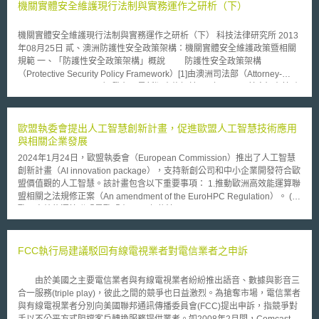
機關實體安全維護現行法制與實務運作之研析（下）
機關實體安全維護現行法制與實務運作之研析（下） 科技法律研究所 2013
年08月25日 貳、澳洲防護性安全政策架構：機關實體安全維護政策暨相關
規範 一、「防護性安全政策架構」概說 防護性安全政策架構
（Protective Security Policy Framework）[1]由澳洲司法部（Attorney-
General’s Department）發布，最新版本修訂於101年12月，其宗旨在協助
機關有效鑑別安全風險容忍度的等級、達成安全維護之要求並因應各機關業
務目標發展適合的安全文化，同時也能達到預期的行政效能、獲得人民及國
際間的信任。其架構設計成四個層次。 最上層為「政府業務安全性指
歐盟執委會提出人工智慧創新計畫，促進歐盟人工智慧技術應用
令（Directive on the security of government business）」，屬於防護性安
與相關企業發展
全政策架構的基石，訂明機關及委外廠商的安全性要求。第二層進一步訂定
2024年1月24日，歐盟執委會（European Commission）推出了人工智慧
「核心政策/法定強制要求（Core Policies/Mandatory Requirements）」，
創新計畫（AI innovation package），支持新創公司和中小企業開發符合歐
核心政策從三大面向出發：人員安全、資訊安全及實體安全。第三層則分別
盟價值觀的人工智慧。該計畫包含以下重要事項： 1.推動歐洲高效能運算聯
就三大核心政策制訂細節性的實施指引、安全保護措施和風險管理文件的範
盟相關之法規修正案（An amendment of the EuroHPC Regulation）。 (1)
本，包含應用標準，使所有機關作法具一致性，使跨部門的業務執行更加順
歐洲高效能運算聯盟是歐盟在2018年依法(Council Regulation (EU)
暢。最末層則為「機關特定防護安全政策與程序（Agency-Specific
2021/1173)建立之組織。依該法內容，組織主要目標是在歐盟開發、部署
Protective Security Policies& Procedures）」，協助機關發展出合乎自身
具有極高運算能力的運算系統，為公部門和私人提供強大的運算和資料服
特性和業務需求的專屬政策和程序，同時補充和支援其他機關的的營運程
務，以支持科學和工業的雙重轉型。 (2)本次法規修正案為歐洲高效能運算
FCC執行局建議駁回有線電視業者對電信業者之申訴
序。 二、機關實體安全管理指引：管制區及風險減輕控制[2] 本指引的
聯盟添加了新目標，新目標為建立人工智慧工廠，以促進歐盟對人工智慧的
規範客體為政府機關內所有人員及接受政府機關委外安全維護服務的承包商
採用和創新。目標細節包含令歐盟取得、推廣人工智慧專用的超級電腦，建
（contractor）及個人。保護範圍涵蓋所有政府設備設施、實體資產及機關
由於美國之主要電信業者與有線電視業者紛紛推出語音、數據與影音三
立一站式服務以支持歐盟各界開發人工智慧服務、產品及應用程式等。 2.在
人員駐點場所，但若澳洲法律有比本指引更嚴格的要求，應優先遵守。規範
合一服務(triple play)，彼此之間的競爭也日益激烈。為搶奪市場，電信業者
歐盟執委會下設立人工智慧辦公室，制定歐洲層級的人工智慧政策，並監督
內容可分成四大項：降低風險與確保措施（risk mitigation and assurance
與有線電視業者分別向美國聯邦通訊傳播委員會(FCC)提出申訴，指競爭對
政策執行。 3.透過跨國論壇推動以下工作： (1)藉歐洲地平線計畫、數位歐
measure）、管制區方法論及要求（the security zones methodology and
手以不公平方式阻擋客戶轉換服務提供業者。如2008年2月間，Comcast、