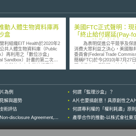
推動人體生物資料庫再
美國FTC正式聲明：現
沙盒
「終止給付遲延(Pay-fo
Delay)藥品訴訟和解
織EIT Health於2020年2
為表明促進公平競爭及保
列為最優先處理之反競
公共人體生物資料庫（Public
消費大眾利益之決心，美國聯
bank）再利用之「數位沙盒」
委員會(Federal Trade Commis
項
ital Sandbox）計畫的第二次公
簡稱FTC)於今(2010)年7月27
。參與的中小企業於提案後，
正式提出一項聲明，其內容，
020年7月底前獲得通過與否的
說明其近來為促進競爭及保護
並最快於2020年9月開始參與
費大眾利益所為之各項工作外
15
式將『終止過往於品牌藥廠與
歐洲創新技術研究所
廠間所為之給付遲延訴訟和解
影片為例
何謂「監理沙盒」？
ean Institute of Innovation and
列為『最優先』處理之反競爭
nology）下的「知識與創新社
項」。 根據FTC所蒐集之資料顯
的晚近見解與趨勢
A片也要搞創意！具原創性之A
owledge and innovation
示，單自今年元月份起算，至
進行技術評估
munity）之一，主要資金來自歐
何謂專利權的「權利耗盡」原則
美國境內各大品牌藥廠及學名
2020」（Horizon 2020）。
所簽訂之訴訟和解協議中，已有
losure Agreement,
產學合作的推動-以株式會社東京
數位革命創造了大量極具研究
藥品專利訴訟協議，因涉及以
學生物資料，EIT Health於
金」(Compensation)來作為
9下半年提出公共人體生物資料庫
件，而成為FTC進一步調查之