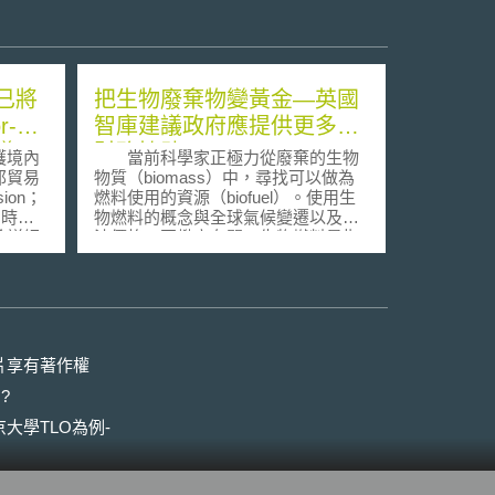
已將
把生物廢棄物變黃金—英國
r-
智庫建議政府應提供更多的
協議」
財務協助
護境內
當前科學家正極力從廢棄的生物
爭事
邦貿易
物質（biomass）中，尋找可以做為
sion；
燃料使用的資源（biofuel）。使用生
日時，
物燃料的概念與全球氣候變遷以及石
除詳細
油價格一再攀高有關，生物燃料是指
境內消
在不影響食物供應的前提下，使用木
，亦正
材、稻桿或麥桿、庭園廢棄物等作為
學名藥
第二代的燃料來源。不過在鼓勵發展
協議』
生物燃料之餘，發展此一領域之技術
事
卻亦有不可忽略的問題有待解決。
以英國為例，英國法律規定在
片享有著作權
今，於
2010年以前，英國政府必須確保所有
?
藥廠間
公路運輸使用的燃料中，至少有5％是
21件
使用生物燃料；而最近英國的能源檢
大學TLO為例-
「補償
視報告則建議，在2015年前，此項生
和解條
物燃料使用的門檻值應達10％。英國
對象；
國家非食用作物研究中心（National