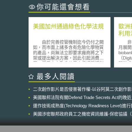
你可能還會想看
美國加州通過綠色化學法規
歐洲
利用
由於完善控管機制迄今仍付之闕
非營利組
如，而市面上諸多含有危險化學物質
月展開
的產品，尚無法立即要求廠商將之下
bio
架或提出解決方案，因此引起消費大
（Dig
眾、學界人士及公共健康倡議團體對
開徵求
於消費安全之關切；美國加州為有別
可於2
於僅針對危險化學物質逐項管理的一
通知，
最多人閱讀
般法令，轉而採取整體規範之包裹立
計畫。 EIT Health成立於20
法方式，於2008年9月底通過AB 1879
年，是
二次創作影片是否侵害著作權-以谷阿莫二次創作
與SB 509兩項綠色化學法規，增訂於
（Europ
「健康與安全法典(Health and Safety
Tech
美國聯邦法院有關Defend Trade Secrets Act
Code)」，促使商品在設計階段減少
群」（kn
毒性物質之接觸。 根據AB 1879
運作技術成熟度(Technology Readiness Level)
com
法令，由加州環保署(California
盟「展望
美國涉密聯邦政府員工之機密資訊維護-保密協議（Non-disc
Environmental Protection Agency) 所
有鑑於
NDA）之使用
管轄之毒性物質控制部門(Department
價值的醫
of Toxic Substances Control)，現行除
201