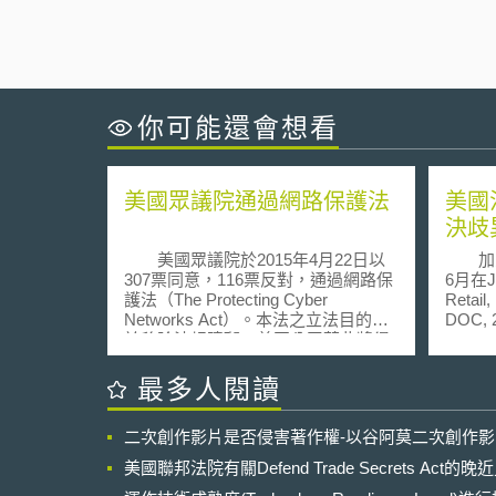
你可能還會想看
美國眾議院通過網路保護法
美國
決歧
美國眾議院於2015年4月22日以
加州聯
307票同意，116票反對，通過網路保
6月在Ja
護法（The Protecting Cyber
Retail
Networks Act）。本法之立法目的在
DOC, 2
於移除法規障礙，美國公司藉此將得
May 
以與其他公機關或私人分享資安威脅
動出租
的相關資訊，以防範駭客攻擊。
為，雖
最多人閱讀
本法之重點內容主要係為對於網路威
串流服
脅指標與防禦辦法之分享。依網路保
capt
二次創作影片是否侵害著作權-以谷阿莫二次創作
護法第102條與第104條之規定，分享
讀影片
的客體包括「網路威脅指標」（cyber
非美國身
美國聯邦法院有關Defend Trade Secrets Act
threat indicator）與「防禦辦法」
Disab