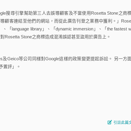
Google搜尋引擎幫助第三人去誤導顧客及不當使用Rosetta Stone之商
顧客連結至他們的網站，而從此廣告刊登之業務中獲利。」Roset
nguage library」、「dynamic immersion」、「the fastest w
le卻促使顧客對Rosetta Stone之商標造成混淆誤認甚至盜用於廣告上。
irlines及Geico等公司同樣對Google這樣的政策變更提起訴訟。 另一方
不予置評」。
引註此篇