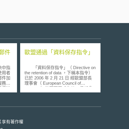
郵件
歐盟通過「資料保存指令」
決中指
「資料保存指令」（ Directive on
使用者
the retention of data ，下稱本指令）
郵件加
已於 2006 年 2 月 21 日 經歐盟部長
服務提
理事會（ European Council of
器傳送
Minister ）批可而正式生效。但部分
視，亦
歐盟國家，如愛爾蘭（ Irish ）與斯洛
」
伐克（ Slovak ）仍認為，由於資料保
存對於歐盟民眾權益影響甚鉅，故應
，推翻該
透過更嚴格的立法程序，如由歐盟部
服務提
長理事會（ European Council of
者電子
Minister ）全體一致通過「決定」（
片享有著作權
犯罪行
Decision ），而不應透過議會表決後