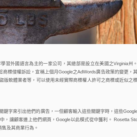
客學習外國語言為主的一家公司，其總部是設立在美國之Virginia州
提起商標侵權訴訟，宣稱上個月Google之AdWords廣告政策的變更，
包括盜版軟體業者等，可以使用未經實際商標權人許可之商標或近似之
關鍵字來引出他們的廣告，一但顧客輸入這些關鍵字時，這些Googl
客連上他們網頁，Google以此模式從中獲利。 Rosetta Sto
其銷售及其商業行為。