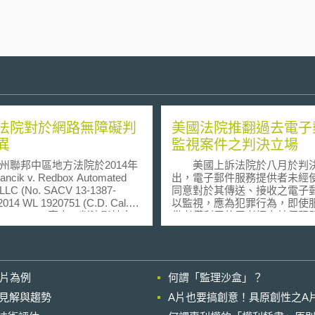
法院對於網路無障礙判
美國法院推翻過去電子
異
監視案件之判決立場
邦中區地方法院於2014年
美國上訴法院於八月於判
ncik v. Redbox Automated
出，電子郵件服務提供者未經
, LLC (No. SACV 13-1387-
同意對於其傳送、接收之電子
014 WL 1920751 (C.D. Cal.
以監視，應為犯罪行為，即使
14, 2014))一案中，判決影片自
供者僅利用使用者經由其伺服
機公司Redbox勝訴。法院認
郵件時的自動暫存過程進行監
然Redbox在其經營的線上影視
構成未經使用者同意的「攔截
務中未提供隱藏字幕(closed
(intercept) 行為，違反監聽法
ioning)，導致聽障者無法藉由閱
(Wiretap Act) ，而構成犯罪
影片為例
何謂「監理沙盒」？
字幕來了解劇情，但「網站」
國法院過去所建立「電子郵件
心障礙者法(Americans with
供者未經使用者同意監視使用
的晚近見解與趨勢
A片也要搞創意！具原創性之A
ilities Act，下稱ADA)第三章
郵件通訊，不屬違反監聽法之