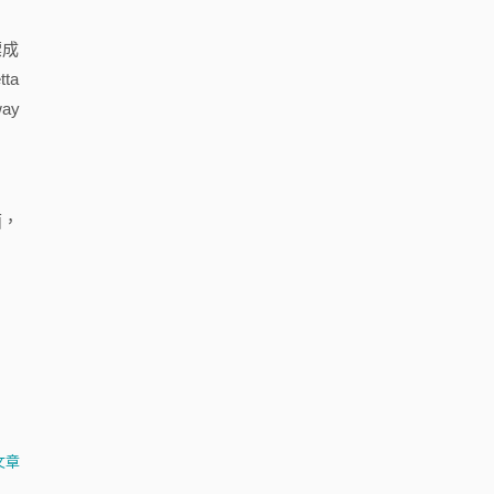
標成
ta
ay
面，
文章