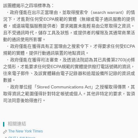
該團體揭示之四項標準為：
．政府僅能在出示正當理由，並取得搜索令（search warrant）的情
況下，才能對任何受ECPA規範的實體（無線或電子通訊服務的提供
者，或遠端電腦服務提供者）要求揭露未能輕易由公眾取得之資訊。
且不受通訊時代，儲存工具及狀態，或提供者的權限及其通常商業活
動的通訊使用所影響。
．政府僅能在獲得具有正當理由之搜索令下，才得要求任何受ECPA
規範的實體，提供行動通訊裝置的地點資訊。
．政府僅能在獲得司法審查，及透過法院認為其已具備第2703(d)條
之情形，才能要求任何受ECPA規範的實體提供撥打電話號碼的資訊，
往來電子郵件、及該實體藉由電子記錄器和追蹤設備所記錄的資訊或
數據。
．政府單位經「Stored Communications Act」之授權取得傳票，其
取得資訊之範圍僅得針對特定帳號或個人。其他非特定的要求，皆須
司法同意後始得進行。
相關連結
The New York Times