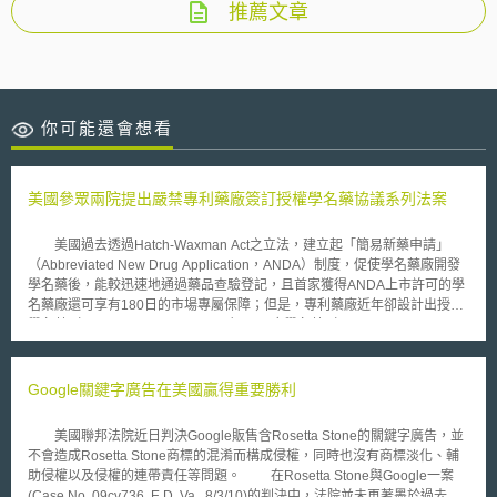
推薦文章
你可能還會想看
美國參眾兩院提出嚴禁專利藥廠簽訂授權學名藥協議系列法案
美國過去透過Hatch-Waxman Act之立法，建立起「簡易新藥申請」
（Abbreviated New Drug Application，ANDA）制度，促使學名藥廠開發
學名藥後，能較迅速地通過藥品查驗登記，且首家獲得ANDA上市許可的學
名藥廠還可享有180日的市場專屬保障；但是，專利藥廠近年卻設計出授權
學名藥（Authorized Generic Drug）、原廠學名藥（Rebranded Generic
Drug）和專利與學名藥訴訟和解協議（Brand-Generic Litigation
Settlement）等智慧財產權管理策略，用以瓜分專利到期後的學名藥市場。
為了矯正此種實務發展，今（2007）年初美國參眾兩院先後提出內容
Google關鍵字廣告在美國贏得重要勝利
一致的「公平處方藥競爭法案」（Fair Prescription Drug Competition Act,
S.438）和「修正聯邦食品藥品化妝品法禁止授權學名藥上市法案」（To
美國聯邦法院近日判決Google販售含Rosetta Stone的關鍵字廣告，並
amend the Federal Food, Drug, and Cosmetic Act to prohibit the
不會造成Rosetta Stone商標的混淆而構成侵權，同時也沒有商標淡化、輔
marketing of authorized generic drugs, H.R.806），禁止專利藥廠自行或
助侵權以及侵權的連帶責任等問題。 在Rosetta Stone與Google一案
間接製造銷售原廠學名藥，或是授權第三人製造銷售授權學名藥，企圖透過
(Case No. 09cv736, E.D. Va., 8/3/10)的判決中，法院並未再著墨於過去十