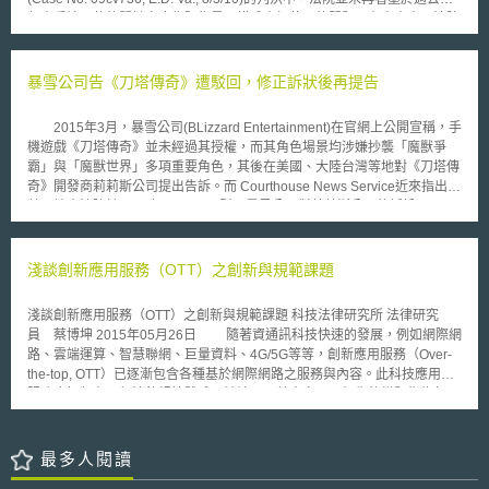
立法方式，確保首家提出ANDA的學名藥廠，在其所獲180日市場專屬期間
年來爭論不休的關鍵字廣告販售是否構成商標使用的問題；在本案中，法院
內，不會因專利藥廠利用推出原廠或授權學名藥之策略而稀釋掉該學名藥的
假定Google的行為構成潛在可訴的商標使用，在沒有事實爭議的情況下做
市佔率。但本法案未禁止專利藥廠與獲得市場專屬保護的學名藥廠簽訂類似
出對Google有利的即決審判(summary judgment)。判決中認定Google販售
協議；假使該學名藥廠經商業判斷後寧願與專利藥廠簽訂協議，僅需依現行
Rosetta Stone關鍵字廣告給第三人，並不會對Rosetta Stone的商品來源造
暴雪公司告《刀塔傳奇》遭駁回，修正訴狀後再提告
規範將該協議通報FTC和司法部即可。 美國參議院亦提出「保護可負擔
成混淆，法院認為Google的使用者可以分辨實際的搜尋結果，以及廣告主
學名藥取得法案」（Preserve Access to Affordable Generics Act,
的贊助廣告連結。 法院也認定Google對於Rosetta Stone商標的使用受
S.316），禁止專利藥廠直、間接簽訂給予ANDA申請者任何對價（不限金
2015年3月，暴雪公司(BLizzard Entertainment)在官網上公開宣稱，手
到功能性原則的保護。在本案中法院認為Google的關鍵字扮演著必要的指
錢）且要求其不得研發、製造、銷售或販賣該學名藥之專利侵權訴訟和解協
機遊戲《刀塔傳奇》並未經過其授權，而其角色場景均涉嫌抄襲「魔獸爭
示功能，並影響廣告的成本與品質。如果沒有這樣的功能，Google將必須
議；例如專屬給付和解協議（Exclusion Payment Settlement）、逆向給付
霸」與「魔獸世界」多項重要角色，其後在美國、大陸台灣等地對《刀塔傳
為希望鎖定在目標客戶的廣告主創造一個沒效率的搜尋系統。 而過去6
和解協議（Reverse Payment Settlement）等。
奇》開發商莉莉斯公司提出告訴。而 Courthouse News Service近來指出，
個月近200個案例中，Google都在接到Rosetta Stone的通知後，將相關訊
美國地方法院於2015年12月17日駁回暴風公司對莉莉斯公司的訴訟。
息移除，因此，法院援引近期Tiffany 與eBay一案(600 F.3d 93, 2d Cir.
美國的著作權法不保護虛擬角色，但仍有例外。依據上訴法院在1978年的
2010)，認為Google對於贗品販售者購買關鍵字廣告的一般性認知，尚不足
Halicki Films訴Sanderson Sales and Marketing一案標準，若該虛擬角色
以構成輔助侵權的主觀認知要件。 另外，法院認為僅僅廣告購買的交
具有特別特色(especially distinctive)則可例外予以保護，而特別特色需要有
淺談創新應用服務（OTT）之創新與規範課題
易關係，並不足以讓Google與贗品之間建立起侵權的連帶責任，就像時代
相當證據證明設計者為原告且具有獨特的特徵，方得予以主張。美國地院目
廣場的廣告看板租用一樣，沒有證據顯示提供廣告空間的Google掌控這些
前認為而暴雪公司目前提出角色姓名、服裝、武器、背景設定等證據資料，
贊助廣告的外觀與內容；而在2004年Google開始開放以商標作為關鍵字廣
淺談創新應用服務（OTT）之創新與規範課題 科技法律研究所 法律研究
尚無法說明暴雪公司所創角色具有獨特性，故予以駁回。而暴雪公司則於12
告之後，Rosetta Stone的聲譽持續成長，法院表示無法證明Rosetta Stone
員 蔡博坤 2015年05月26日 隨著資通訊科技快速的發展，例如網際網
月22日發出正式聲明，認為現階段並非侵權主張不成立，而是訴訟資料不齊
的商標因為Google關鍵字廣告販售而淡化。 本案的判決可能終止長久
路、雲端運算、智慧聯網、巨量資料、4G/5G等等，創新應用服務（Over-
全，並著手提交更詳盡的證據清單，暴雪公司會於修正訴狀後，再提起訴
以來對於以商標作為搜尋引擎關鍵字的爭議，儘管商標權人在Rescuecom
the-top, OTT）已逐漸包含各種基於網際網路之服務與內容。此科技應用的
訟。 雖然暴雪公司在美國對莉莉斯訴訟遭受駁回，但其在中國大陸對
與Google一案(562 F.3d 123, 2d Cir. 2009)中確認了這樣的行為構成了可訟
服務應如何在現行法律規範體系下被論及，其本身以及衍生的議題復為何，
《刀塔傳奇》代理商與莉莉斯公司所提告訴，已讓蘋果公司(Apple, Inc.)讓
的商標使用行為，但這樣的行為是否構成侵權仍有待進一步的檢驗，而近五
均為所欲介紹的核心，本文係以美國作為觀察之對象，希冀對於我國未來在
《刀塔傳奇》從App store下架；而美國法院判決是否使蘋果公司在中國大
年來Google的關鍵字廣告販售已經變成普遍的商業型態，而Google使用者
OTT領域之法制有所助益。 壹、美國FCC對於創新應用服務（OTT）的態度
陸重新上架《刀塔傳奇》，則有待觀察。
也越來越習慣分辨一般搜尋結果與贊助廣告的差異，因此，對於這樣的行為
觀察 在美國，聯邦通訊委員會（Federal Communication
最多人閱讀
要被認定為有混淆誤認之餘而構成侵權，商標權人在美國恐怕還有一段辛苦
Commission, FCC）係美國境內主管電信與通訊領域聯邦層級的主管機