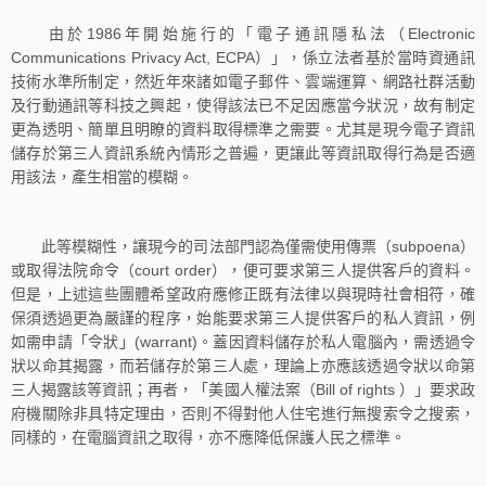
由於1986年開始施行的「電子通訊隱私法（Electronic
Communications Privacy Act, ECPA）」，係立法者基於當時資通訊
技術水準所制定，然近年來諸如電子郵件、雲端運算、網路社群活動
及行動通訊等科技之興起，使得該法已不足因應當今狀況，故有制定
更為透明、簡單且明瞭的資料取得標準之需要。尤其是現今電子資訊
儲存於第三人資訊系統內情形之普遍，更讓此等資訊取得行為是否適
用該法，產生相當的模糊。
此等模糊性，讓現今的司法部門認為僅需使用傳票（subpoena）
或取得法院命令（court order），便可要求第三人提供客戶的資料。
但是，上述這些團體希望政府應修正既有法律以與現時社會相符，確
保須透過更為嚴謹的程序，始能要求第三人提供客戶的私人資訊，例
如需申請「令狀」(warrant)。蓋因資料儲存於私人電腦內，需透過令
狀以命其揭露，而若儲存於第三人處，理論上亦應該透過令狀以命第
三人揭露該等資訊；再者，「美國人權法案（Bill of rights ）」要求政
府機關除非具特定理由，否則不得對他人住宅進行無搜索令之搜索，
同樣的，在電腦資訊之取得，亦不應降低保護人民之標準。