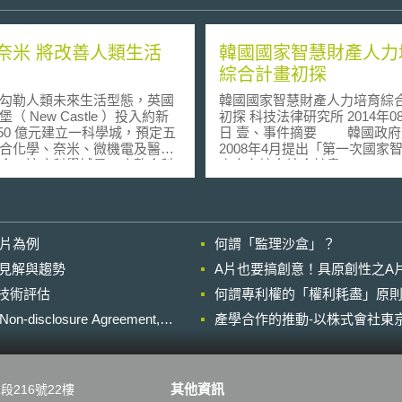
奈米 將改善人類生活
韓國國家智慧財產人力
綜合計畫初探
勒人類未來生活型態，英國
韓國國家智慧財產人力培育綜
（ New Castle ）投入約新
初探 科技法律研究所 2014年08月05
150 億元建立一科學城，預定五
日 壹、事件摘要 韓國政府暨
合化學、奈米、微機電及醫療
2008年4月提出「第一次國家
合。這座科學城是一座整合科
產人力培育綜合計畫(2008~201
業技術的場所，由業界及政府
[1](以下簡稱第一次綜合計畫)
持，科學城內將成立三大研究
2012年12月提出「第二次國
分別進行幹細胞研究、老年人
產人力培育綜合計畫 (2013~20
分子工程，及環境能源的改
[2](以下簡稱第二次綜合計畫)
影片為例
何謂「監理沙盒」？
「創意人才、知識財產之管理
aymond Oliver F.R.Eng ）是
所需專門人才的培育」為目標
的晚近見解與趨勢
A片也要搞創意！具原創性之A
學城的主要規劃人，他指出，
並提升韓國在全球化市場的競
進行技術評估
活在下一個 20 年將出現四項
何謂專利權的「權利耗盡」原則
韓國人才培育綜合計畫旨
的現象：一是人口老化，二是
優秀專利人才、智財實務人才
losure Agreement,
產學合作的推動-以株式會社東京
產品的普及，三是智慧型生活
質與量的同步增加與水準提升
出現，四是再生能源出現。面
補足智財人力缺口。當中各項
大現象的普及，化工業者可以
維，是否有值得我國借鏡之處
個發展方向，一是利用化學來
將介紹第一次綜合計畫目標及
其他資訊
段216號22樓
療生活品質；二是利用化學來
果，並以此為基礎說明第二次