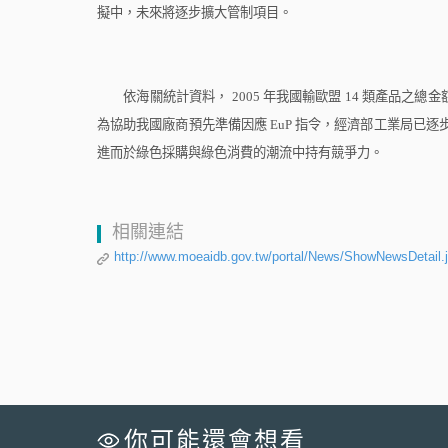
擬中，未來將逐步擴大管制項目。
依海關統計資料，
2005
年我國輸歐盟
14
類產品之總金
為協助我國廠商預先準備因應
EuP
指令，經濟部工業局已逐
進而於綠色採購與綠色消費的潮流中持有競爭力。
相關連結
http://www.moeaidb.gov.tw/portal/News/ShowNewsDetail.
你可能還會想看