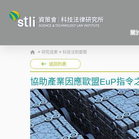
關
>
研究成果
>
科技法制要聞
返回列表
協助產業因應歐盟EuP指令