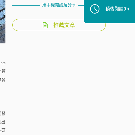
用手機閱讀及分享
稍後閱讀
(0)
推薦文章
ents
計管
求各
開發
列出
在研