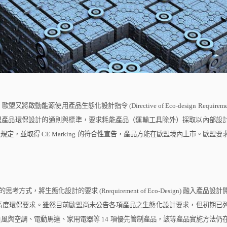
，歐盟又將啟動能源使用產品生態化設計指令
(Directive of Eco-design Requirem
盟產品環保設計的通則與標準，要求耗能產品（運輸工具除外）採取以內部設
之規定，並取得
CE Marking
的符合性宣告，產品方能在歐盟境內上市。歐盟要
的思考方式，將生態化設計的要求
(Rrequirement of Eco-Design)
融入產品設計
高度環保要求。雖然目前歐盟尚未公告各項產品之生態化設計要求，但初期已
通風與空調、電動馬達、家用電器等
14
項優先管制產品，該等產品實施方法仍