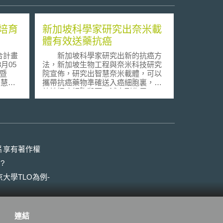
培育
新加坡科學家研究出奈米載
體有效送藥抗癌
合計畫
新加坡科學家研究出新的抗癌方
法，新加坡生物工程與奈米科技研究
院宣佈，研究出智慧奈米載體，可以
智慧財
攜帶抗癌藥物準確送入癌細胞裏，有
2)」
效地把癌細胞殺死，減少副作用。
後，於
星國科技研究局生物工程與奈米
家智慧財
科技研究院宣佈，研究出以聚合物製
17)」
成的智慧奈米載體，大小少過二百奈
，以
米，也就是大約頭髮直徑的五百分之
與服務
一，這種微粒載體內部中空，可以裝
，強化
載抗癌藥物，而載體的外殼可以保護
片享有著作權
爭力。
藥物免受消化液消化掉，在一般環境
?
在培育
裏結構穩定，解決過去載體結構不穩
，透過
定的問題。 領導這項研究的科學
大學TLO為例-
，以期
家楊義燕博士表示，這種奈米載體可
措施思
用酸鹼度和溫度變化來控制，當微粒
，本文
載體碰到成低酸度的癌細胞組織和細
主要成
胞質時，就會沈澱變形，同時釋放出
連結
綜合計
內部的藥物分子殺死癌細胞。過去也