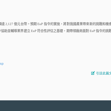
額達
2,127
億元台幣。預期
EuP
指令的實施，將對我國產業帶來新的挑戰和機
步協助並輔導業界建立
EuP
符合性評估之基礎，期帶領廠商面對
EuP
指令的挑
jsp
引註此篇