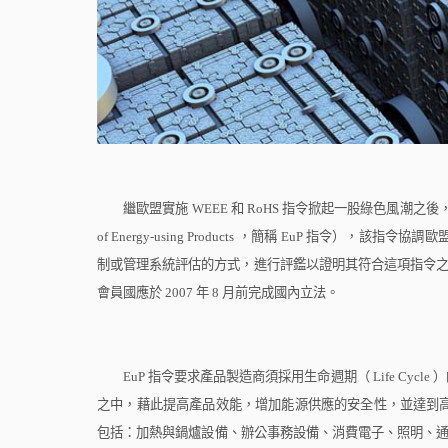
繼歐盟實施
WEEE
和
RoHS
指令掀起一股綠色風潮之後
of Energy-using Products
，簡稱
EuP
指令），該指令協調歐
制或管理系統評估的方式，進行評鑑以證明其符合這項指令
會員國應於
2007
年
8
月前完成國內立法。
EuP
指令要求產品製造商須採用生命週期（
Life Cycle
）
之中，藉此提高產品效能，增加能源供應的安全性，並達到
包括：加熱與鍋爐設備、辦公事務設備、消費電子、照明、