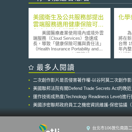
美國衛生及公共服務部提出
化學
雲端服務適用健康保險可攜
與責任法之相關指引
美國醫療產業使用境內或境外雲
為勾
端服務（Cloud Services）急速成
將在新堡
長，導致「健康保險可攜與責任法」
台幣 
（Health Insurance Portability and
年內整
Accountability Act，以下簡稱
技術整
HIPAA）規範下之「適用機構」
學及產
（Covered Entities）與其「商業夥
共同支
最多人閱讀
伴」（Business Associate），對於
機構，
雲端服務業者如何適用HIPAA感到疑
健康、
二次創作影片是否侵害著作權-以谷阿莫二次創作
惑。因此，衛生及公共服務部民權辦
善。 英國皇家工程院院士雷蒙奧
公室（Department of Health and
立佛（ R
美國聯邦法院有關Defend Trade Secrets Act
Human Services, Office for Civil
這座科
Rights）於10月7日公布相關業者如何
運作技術成熟度(Technology Readiness Level)
人類生
適用HIPAA之指引，以釐清爭議。
結構性
美國涉密聯邦政府員工之機密資訊維護-保密協議（Non-disc
於該指引中，該部指出，雲端服
個人化
NDA）之使用
務業者若替適用機構或是商業夥伴創
空間的
造、接收、維護、傳送被HIPAA所保
對這四
護之「資療資訊」（Protected Health
找到兩
台北市106敦化南路二
Information），則該雲端業者就被視
提高醫