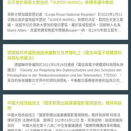
任天堂於哥斯大黎加的「SUPER MARIO」商標爭議中敗訴
哥斯大黎加國家登記處（Costa Rican National Register）於2025年1月21
日做出准許當地超市登記「SUPER MARIO」商標的決定，駁回任天堂之異
議。 該超市位於哥斯大黎加的聖拉蒙區，屬於區域型超市，因創辦人名為
Mario Alfaro，且當地通常將超市簡稱為super一詞，在1970年創立超市時
取名為SUPER MARIO，並於2013年註冊商標「SUPER MARIO Su lugar
de confianza」（意為超級瑪利歐值得信賴的地方），實際是將SUPER
MARIO與 Su lugar de confianza分成上下兩列，且SUPER MARIO之字體
大於Su lugar de confianza之字體。該超商於2024年以「SUPER
德國聯邦參議院通過保護數位世界隱私之《電信與電子媒體資料
MARIO」申請第35類商標，惟被任天堂（Nintendo）主張「SUPER
與隱私保護法》
MARIO」為任天堂所擁有商標而提起異議。 任天堂雖於當地有註冊
德國聯邦參議院於2021年5月28日通過《電信與電子媒體資料與隱私保
「SUPER MARIO」商標，惟其註冊類別係電子遊戲、玩具、服飾等第9、
護法》（Gesetz zur Regelung des Datenschutzes und des Schutzes der
18、25、28等產品類別，並未包含第35類之民生消費品零售服務，因此其
Privatsphäre in der Telekommunikation und bei Telemedien, TTDSG），
異議被哥斯大黎加國家登記處所駁回，該「SUPER MARIO」超市得以註冊
其目的係保護數位世界中的資料與隱私，平衡數位服務使用者利益與公司經
第35類「SUPER MARIO」商標。 另須留意的是，該超市名稱「SUPER
濟利益，並解決因德國電信法（Telekommunikationsgesetz, TKG）、電信
MARIO」，雖與任天堂的「SUPER MARIO」相同，但其標誌實際之配
媒體法（Telemediengesetz, TMG）與歐盟一般資料保護規則（General
色，係以黃色與藍色搭配，此種顏色差異可避免消費者產生與任天堂
Data Protection Regulation, GDPR）同時並行，使消費者、電信服務提供
「SUPER MARIO」商標之間的聯想。 組織常隨著業務經營變動就品牌商
者以及監管機關不確定如何適用上開法律之情況。 TTDSG彙集TKG、
中國大陸改組成立「國家新聞出版廣播電影電視總局」簡評與說
標進行變更或調整，此案之超市於長期經營後欲以其「SUPER MARIO」名
TMG中資料與隱私保護相關之條文，包含電信保密
明
稱作為商標註冊而發生之爭議，該爭議差點造成無法註冊新商標，顯見商標
（Fernmeldegeheimnis）（第3條至第8條）、交通位置資料（第9條至第
權利管理不只限於申請、延展、主張權利等事宜，尚包含品牌命名或標誌全
中國大陸改組成立「國家新聞出版廣播電影電視總局」簡評與說明 科技法
13條）、來電通知與號碼顯示（第14條至第16條）、終端使用者名錄和相
新／優化設計，須留意命名或標誌全新／優化設計方向，是否與他人既有商
律研究所 法律研究員 劉得正 102年03月12日 壹、背景說明：組成依據與
關資料提供（第17條至第18條），以及允許匿名化、可隨時停止使用服務
標近似，無法取得註冊商標的風險；行銷使用品牌商標時，應留意是否依註
目的 中國大陸在第十八屆二中全會審議通過「國務院機構改革和職能
和保護未成年之相關措施（第19條至第23條），並參考GDPR和電子隱私
冊商標樣態使用，避免任意變換使用註冊商標樣式，致與他人商標近似而被