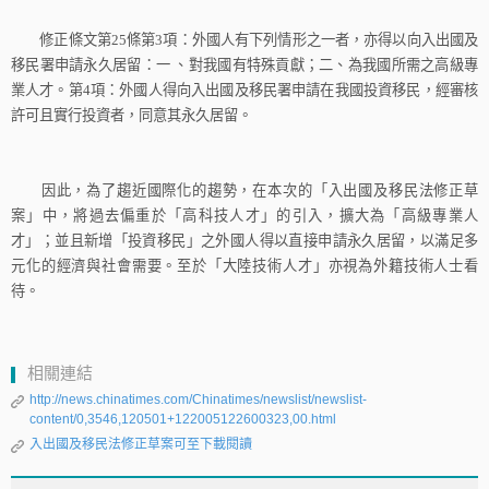
修正條文第
25
條第
3
項：外國人有下列情形之一者，亦得以向入出國及
移民署申請永久居留：一
、對我國有特殊貢獻；二、為我國所需之高級專
業人才。第
4
項：外國人得向入出國及移民署申請在我國投資移民，經審核
許可且實行投資者，同意其永久居留。
因此，為了趨近國際化的趨勢，在本次的「入出國及移民法修正草
案」中，將過去偏重於「高科技人才」的引入，擴大為「高級專業人
才」；並且新增「投資移民」之外國人得以直接申請永久居留，以滿足多
元化的經濟與社會需要。至於「大陸技術人才」亦視為外籍技術人士看
待。
相關連結
http://news.chinatimes.com/Chinatimes/newslist/newslist-
content/0,3546,120501+122005122600323,00.html
入出國及移民法修正草案可至下載閱讀