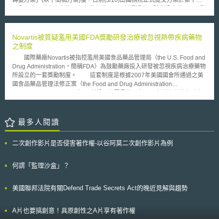
轉變方案」(以下簡稱方案)後，日前(3/10)由國務院正式提交方案於第十二
保護指令（ePrivacy-Richtlinie）新增數位遺產（digitaler Nachlass）、終
控侵權。完整之智財管理機制可參經濟部產業發展署所推廣之台灣智慧財產
屆全國人民代表大會第一次會議審議[1]。預計通過後，除辦公廳外，國務院
端設備隱私保護、同意管理以及監管之規定。 TTDSG於第4條新增數位
管理規範（Taiwan Intellectual Property Management System，簡稱
設置部門將縮編為25個。 其中將整併現有之國家新聞出版總署、國家
遺產規定，終端使用者繼承人或具有相似法律地位者，可以向供應商行使繼
TIPS），組織可依其風險情境展開對應之風險應對措施，以降低組織營運可
廣播電影電視總局兩大機構，組成「國家新聞出版廣播電影電視總局」，並
承人權利，不受電信保密相關規定限制；在終端設備隱私保護和同意管理之
能產生的智財風險，並因應環境變化調整內部規定與做法。 本文為資策會
加掛「國家版權局」機關名稱，承接原國家新聞出版總署負責之著作物管理
Novartis被質疑濫用美國FDA獎勵研發治療被忽視熱帶疾病藥物
部分，TTDSG第24條規定原則上第三方僅能在終端使用者同意下，於使用
科法所創智中心完成之著作，非經同意或授權，不得為轉載、公開播送、公
工作業務。 彙整中國大陸官方針對方案說明可知[2]，本次整併兩大機
之制度
者的終端設備中儲存與近用資料，且當事人可隨時撤銷同意。 最後在
開傳輸、改作或重製等利用行為。 本文同步刊登於TIPS網站
構之目的，係為統籌規劃新聞出版、廣播、電影、電視事業等產業之發展方
監管方面，則分為個人資料保護相關與電信媒體領域，前者依TTDSG第28
國際藥廠Novartis被指控濫用美國食品藥品管理局（the U.S. Food and
（https://www.tips.org.tw） .Pindent{text-indent: 2em;} .Noindent{margin-
向，集中監督、管理相關機構、業務及其作品內容。 其主要原因在於
條、第29條由德國聯邦資料保護與資訊自由委員會（Die
Drug Administration，簡稱FDA）為鼓勵藥廠投入研發被忽視疾病治療藥物
left: 2em;} .NoPindent{text-indent: 2em; margin-left: 2em;}
隨著數位科技、資訊技術的進步，不同媒體間相互結合，已衍生出許多非傳
Bundesbeauftragte für den Datenschutz und die Informationsfreiheit,
所設立的一套獎勵制度。 這套制度是根據2007年美國國會所通過之美
.No2indent{margin-left: 3em;} .No2Pindent{text-indent: 2em; margin-left:
統之新媒體。在此等媒體多元發展之趨勢下，勢必須整合新聞出版總署、廣
BfDI）作為獨立的資料保護監管機構，後者則依TDSG第30條屬德國聯邦網
國食品藥品管理法修正案（the Food and Drug Administration
3em} .No3indent{margin-left: 4em;} .No3Pindent{text-indent: 2em;
電總局的業務，始能避免管理權責疊床架屋，提高管理效率，進而有利於推
路局（Bundesnetzagentur）的職權範圍。
Amendments Act of 2007）而創設，主要是給予向FDA申請治療其表列之
margin-left: 4em}
動新媒體發展與整合，提高文化傳播力與競爭力。 貳、事件簡評 一、政府
被忽視熱帶疾病（例如瘧疾、血吸蟲病、利什曼病等）藥品查驗登記並獲通
組織面－邁向文廣新合併 中國大陸長久以來針對文化推動、廣電影
過之申請者一份所謂「藥品優先審查劵」（priority review voucher），讓
視、新聞出版三者間的管理工作，早有整併之呼籲。特別是地方上，基於組
該申請者可以用於之後所提出的人類藥品查驗登記申請，而得以享有優先審
最多人閱讀
織編制考量與事件性質認定問題，由縣到省、市間，已有不少將三者工作合
查之權利。 這個所謂「藥品優先審查劵」對於藥廠來說可說是價值非
併於單一單位管理之實例。相對於地方發展，中國大陸中央政府卻仍以文化
凡，因為藥品查驗登記程序正常情況往往超過10個月以上，但是適用優先審
部、廣播電影電視總局、新聞出版總署分頭管理，造成「單一下級機關需同
二次創作影片是否侵害著作權-以谷阿莫二次創作影片為例
查程序之申請案，卻可以有九成左右在6個月內就獲得通過，這對於藥廠的
時對三個上級機關負責」之不合理情況[3]。因此，隨著中國國務院之組織調
好處在於，其可以比其他競爭者更快地將其所生產藥品上市販售。
整，可視為解決此不合理情況的第一步。 考量廣播電影電視與新聞出
Novartis於2009年4月獲得FDA通過其就治療瘧疾藥物Coartem之查驗登記
何謂「監理沙盒」？
版在內容性質與管制對象上較為相近，業務合併之可行性較高，因此，本次
申請，而成為適用此獎勵制度之首例並獲得「藥品優先審查劵」。Novartis
合併在影響最小之前提下，先試圖將國家新聞出版總署與廣電總局予以整
的行為之所以招致批判，因為其所申請之藥物Coartem並非是針對治療瘧疾
併，組成「國家新聞出版廣播電影電視總局」，以期至少解決一部份重疊管
美國聯邦法院有關Defend Trade Secrets Act的晚近見解與趨勢
所研發出來的新藥，其從1999年起便已在部分國家被許可使用，只是該藥
制之問題。另一方面，也將透過國家新聞出版總署與廣電總局合併工作之歷
物在美國從未被申請查驗登記而獲准通過。由於上述獎勵制度並未言明是針
程，可作為將來與中國文化部合併之借鏡，達成中央與地方文廣新組織編制
對新開發之治療熱帶疾病的藥品，所以Novartis的動作可以符合其要件並獲
A片也要搞創意！具原創性之A片享有著作權
一致之目標。 二、產業面－透過管制、審批程序簡化，幫助產業推動
得獎勵，但此舉卻有鑽法律漏洞之嫌。