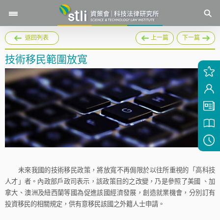
返回列表
上一篇
下一篇
技術移民範圍放寬
未來我國的技術移民政策，將放寬不再侷限於以往所重視的「高科技
人才」者。內政部戶政司表示，該政策目的之改變，乃是參照了美國
、加
拿大、澳洲及紐西蘭等國為促進該國經濟發展，創造就業機會，分別訂有
投資移民的相關規定，供有意移民該國之外籍人士申請。