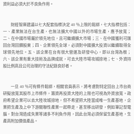
資利益必須大於不良負作用。
財經智庫建議以七大配套指標決定
40
％上限的鬆綁，七大指標包括：
一、產業無法在台生產，也無法擴大中國以外的市場生產，應予放寬；
二、在中國市場屬於領先地位，且可繼續擴大市場；三、在中國獲利可匯
回台灣回饋股東；四、企業領先全球，必須對中國擴大投資以繼續取得全
球領先地位。五、該企業在台有很大營運及研發中心，即以台灣為根；
六、該企業有重大技術及品牌成就，可去大陸市場攻城掠地；七、外資持
股比例高且公司治理的守法紀錄良好者。
一旦
40
％可有條件鬆綁，相關官員表示，將考慮對特定回台上市台商
研擬放寬其股市上市條件，籌資再投資大陸的上限也可視為外資放寬。政
府希望企業可以去大陸攻城掠地，但不希望把大陸當成唯一生產基地，企
業把生產及上中下游關聯性產業一起帶走，甚至移出研發，例如筆記型電
腦，對台灣造成失業等諸多不利負作用，因此台灣必須保留生產基地，生
產高附加價值產品。