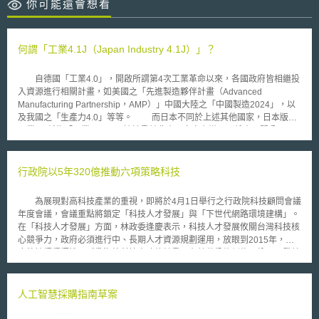
你可能還會想看
何謂「工業4.1J（Japan Industry 4.1J）」？
自德國「工業4.0」，開啟所謂第4次工業革命以來，各國政府皆相繼投
入資源進行相關計畫，如美國之「先進製造夥伴計畫（Advanced
Manufacturing Partnership，AMP）」中國大陸之「中國製造2024」，以
及我國之「生產力4.0」等等。 而日本不同於上述其他國家，日本版的
工業4.0稱為「工業4.1J」，該計畫並非由國家來主導，而係由民間公司
Virtual Engineering Community（VEC）及NTT Communications於2015
年3月10日所啟動的一項實證實驗，旨在確認「工業4.1J」之各項技術要
件，並且該項目成果非僅提供給VEC之會員，將對所有企業及公眾公開。而
行政院以5年320億推動六項策略科技
所謂的「4.1」表示安全級別比工業4.0更高一級，「 J」則表示源自於日本
（Japan）。 日本之「工業4.1J」的運行架構說明如述：首先，將會利
為展現對高科技產業的重視，即將於4月1日舉行之行政院科技顧問會議
用控制系統蒐集相關數據；第二，在雲端平台上記錄及累積數據資料；第三
年度會議，會議重點將鎖定「科技人才發展」與「下世代網路環境建構」。
進行即時分析；最後則是透過專家進行事件檢測、分析故障原因並恢復生
在「科技人才發展」方面，林政委逢慶表示，科技人才發展攸關台灣科技核
產、提出安全改善建議等等。
心競爭力，政府必須進行中、長期人才資源規劃運用，放眼到2015年，政
府將持續積極推展延攬海外科技人才的計畫；在替代役條例修正納入研發替
代役後，未來投入科技的役男員額，將從目前國防訓儲每年3,500名逐年放
寬到1萬人。 另外，政府將在五年內提撥近320億元，發展軟性電子、
RFID（無線射頻）、奈米科技、智慧型機器人、智慧化車輛、智慧化居住
人工智慧採購指南草案
空間等六大策略性生活科技產業，今年將先提撥58億元投資這些策略性產業
上。此外 行政院科技顧問對於發展台灣成為全球奈米研發中心有高度期