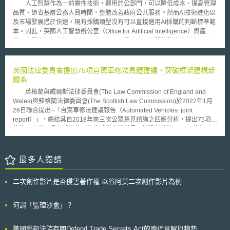
人工智慧作為一前瞻性技術，運用於公部門，可以降低成本、提高管理
許，近日亦在行政院科技會報中確認，今年起到2010年的五年內，將投入
品質、節省基層公務人員時間，整體改善政府公共服務。然而AI技術進化以
200億元於奈米科技生活化相關產業上。這是行政院產業科技策略會議所訂
及市場發展過於快速，現有採購類型沒有可以直接適用AI採購的判斷標準範
六大策略性科技產業中，編列預算最大的一筆。
本。因此，英國人工智慧辦公室（Office for Artificial Intelligence）與產官
學研各界進行研商後，於2019年9月20日發表人工智慧採購指南草案
（Draft Guidelines for AI procurement），作為公部門採購AI產品與服務之
準則。該指南旨在加強公部門採購人員能力、協助採購人員評估供應商，讓
廠商可以隨之調整其產品和服務內容。 該指南提供採購人員規劃政府AI
英國法律委員會提出75項自駕車修法具體建議，突破框架建構新
採購的方向，包含招標、公告、評選、決標到履約。但指南強調無法解決採
體系
購AI產品與服務時遇到的所有挑戰。 指南內容簡述如下： 在制定規範
英格蘭與威爾斯法律委員會(The Law Commission of England and
時應重視如何清楚闡述面臨到的問題，而非只是說明解決方案； 評估AI帶來
Wales)與蘇格蘭法律委員會(The Scottish Law Commission)於2022年1月
的風險時應緊扣公共利益，在招標階段敘明以公共利益為核心，並有可能在
26日聯合提出¬「自駕車修法建議報告（Automated Vehicles: joint
招標、評選和決標階段變動評估標準； 在招標文件中確實引用法規和AI相關
report）」，總結其自2018年來三次公眾意見諮詢之回應分析，提出75項法
實務守則； 其他包含將AI產品的生命週期納入招標和履約考慮、為提供AI產
律修正建議，提交英格蘭及蘇格蘭議會決議是否採納並修法。 修法建
品和服務的廠商創造公平競爭環境、需與跨領域的團隊進行採購討論、確保
議範圍涵蓋廣泛，重要突破性建議包含： （1）整合英國原有之《2018自動
採購流程從一開始就建立資料管理機制等。
與電動車法（Automated and Electric Vehicles Act 2018）》中自駕車之認
定標準，訂定一套雙階段自動駕駛認證許可制度，於第一階段審驗「整車」
最多人閱讀
之規格是否符合國際或國內車輛型式安全審驗標準，並於第二階段審驗
¬¬¬「個別自駕功能」是否能符合國內交通法規。 （2）提出「主責使用者
二次創作影片是否侵害著作權-以谷阿莫二次創作影片為例
（User-In-Charge, UIC）」概念，若車輛設計為在某些情形下需要人工接
手駕駛，則自動駕駛系統（Automated Driving System, ADS）啟動時，坐
在車內駕駛座之自然人即為UIC。 （3）對於不需要UIC車輛（No User-In-
何謂「監理沙盒」？
Charge, NUIC）營運平台業者，以及合法自駕車業者（Authorized Self-
Driving Entities, ASDE），提出資格條件要求，包含必須具備良好名聲、財
美國聯邦法院有關Defend Trade Secrets Act的晚近見解與趨勢