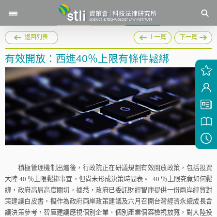
返回列表
上一篇
下一篇
有效開放：西進40％上限有條件鬆綁
積極管理機制出爐後，行政院正在研議規劃有效開放政策，包括投資
大陸
40
％上限鬆綁事宜，但尚未形成決策時間表。
40
％上限究竟如何鬆
綁，政府高層高度關切，據悉，政府已委託財經智庫提供一份兩岸經貿對
策建議白皮書，擬作為政府兩岸政策建議及六月召開台灣經濟永續成長會
議決策參考，智庫建議應視個別企業、個別產業個案檢視放寬，對大陸投