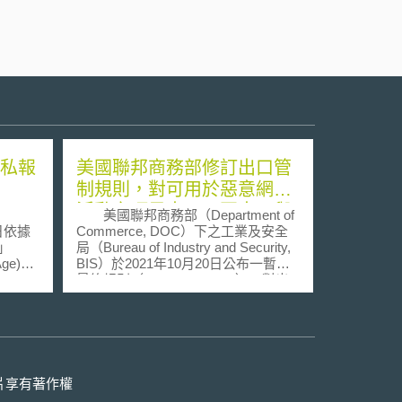
隱私報
美國聯邦商務部修訂出口管
制規則，對可用於惡意網路
活動之項目出口、再出口與
美國聯邦商務部（Department of
移轉進行管制
8日依據
Commerce, DOC）下之工業及安全
」
局（Bureau of Industry and Security,
 Age)決
BIS）於2021年10月20日公布一暫行
al
最終規則（interim final rule），對出
)，專責
口管制規則（Export Administration
定期向
Regulation, EAR）進行修訂，其於商
隱私報
品管制清單（Commerce Control
rteur
List）中增訂「可用於監視、間諜活動
或其他破壞、拒絕、降低網路及其設
2月24
備性能之工具」相關之出口管制分類
片享有著作權
告中所
編碼（Export Control Classification