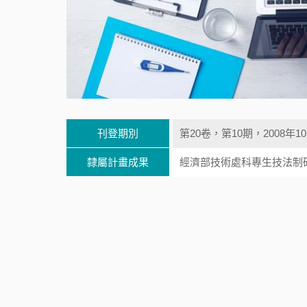
刊登期別
第20卷，第10期，2008年1
隸屬計畫成果
經濟部技術處科專生技法制