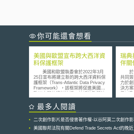
你可能還會想看
美國與歐盟宣布跨大西洋資
瑞典
料保護框架
伴關
美國和歐盟執委會於2022年3月
於20
25日宣布將建立新的跨大西洋資料保
共同簽
護框架（Trans-Atlantic Data Privacy
力於創
Framework），該框架將促進美國與
決方案
歐洲之間的資料流通，並解決歐盟法
界以及
院在2020年宣布隱私盾協議（EU-
兩大主
U.S. Privacy Shield framework）無效
氣候變
最多人閱讀
時所提出的疑慮與問題。 該框架
四大領域： (1)運輸
是重新建立美國與歐盟兩地個人資料
城市的
二次創作影片是否侵害著作權-以谷阿莫二次創作
傳輸的一個重要法律機制。美國承諾
通運輸
將實施新措施，以確保訊號情報活動
典希望
美國聯邦法院有關Defend Trade Secrets Act
（signals intelligence activities）是在
少減少