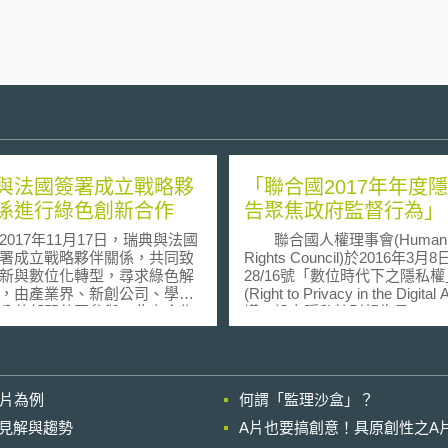
與法國簽署成立戰略夥
「聯合國2017年年度
係進行綠色創新合作
告聚焦政府監督行為」
17年11月17日，瑞典與法國
聯合國人權理事會(Human
署成立戰略夥伴關係，共同致
Rights Council)於2016年3月
新與數位化轉型，尋求綠色解
28/16號「數位時代下之隱私權
，由產業界、新創公司、學術
(Right to Privacy in the Digital
公共部門共同參與，此次合作
議，設立隱私特別報告員(Speci
軸分別為數位化轉型以及因應
Rapporteur on Privacy, SRP
遷的綠色創新，工作細項側重
調查各國隱私保護情形並每年
、乾淨能源與智慧
人權理事會和聯合國大會提交
綠色創新方案：以大幅減少交
告(Report of the Sepcial Rappo
影片為例
何謂「監理沙盒」？
所產生的溫室氣體為目標，瑞
on the right to privacy)。 2017年
相較於2010年，至2030年時至
年度隱私報告(A/HRC/34/60)於
的晚近見解與趨勢
A片也要搞創意！具原創性之A
國內運輸排放量百分之七十(不
日提出，報告除延續第一年報