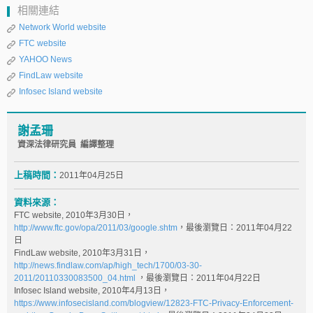
相關連結
Network World website
FTC website
YAHOO News
FindLaw website
Infosec Island website
謝孟珊
資深法律研究員 編譯整理
上稿時間：
2011年04月25日
資料來源：
FTC website, 2010年3月30日，
http://www.ftc.gov/opa/2011/03/google.shtm
，最後瀏覽日：2011年04月22
日
FindLaw website, 2010年3月31日，
http://news.findlaw.com/ap/high_tech/1700/03-30-
2011/20110330083500_04.html
，最後瀏覽日：2011年04月22日
Infosec Island website, 2010年4月13日，
https://www.infosecisland.com/blogview/12823-FTC-Privacy-Enforcement-