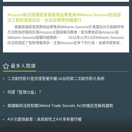
平的交易環境。守門人應與第三方交互使用服務，並使商業用戶得存取於其
手一機的時代，透過APP買賣虛擬通貨及NFT等加密資產已是滑指日常。因
平台所生之資料，且不得：在其平台的檢索（index）與索引（crawl）相關
使用區塊鏈技術，去中心化的特性使得所有交易都不需要傳統金融機構的中
排名中自我偏好（self-preferencing）自身產品及服務、令使用者難以卸載
介或干預，又因為區塊鏈是分散式帳本，因此每一筆交易進行紀錄的礦工幾
Amazon無法阻擋家居家飾用品零售商Williams-Sonoma對其提
預先安裝之軟體或應用程式、以廣告為目的利用使用者個資。值得注意的
乎都不同。換言之，加密資產的交易及紀錄都有秘密性，金融機構與國家機
出之智財侵害訴訟，此訴訟案將持續進行…
是，執委會得對違反DMA規定之守門人處以其最高全球總營收10%的罰
關難以查得，就算能查到交易紀錄，也無法查得買賣加密資產雙方的真實身
鍰，累犯者之罰鍰上限將提高至年度營收的20%。
美國高端家居家飾用品零售商Williams-Sonoma於美國加州北區聯邦地
份，因此衍生出投資加密資產如有獲利，如果沒有申報，反正國家也查不
方法院指控電商巨頭Amazon企圖誤導消費者，使消費者認為Amazon是
到，就不用繳稅的問題。 因此，首段所稱CARF，即為解決前段因區塊
Williams-Sonoma授權的經銷商。 2018年12月14日Williams-Sonoma
鏈技術所引起的稅務挑戰，惟這項全新的交換制度涉及了加密資產與跨國稅
向法院提起了智財侵權等訴，主張Amazon犯有下列行為，並請求損害賠償
務等事務，有賴全球合作，茲事體大，雖然CARF與現在已經在全球實施的
及禁制令： 侵害了Williams-Sonoma旗下West Elm品牌的Orb椅子設計專
稅務資訊自動交換制度類似，但顯有不同。
利，專利號為D815,452。 在Amazon網站上及行銷廣告中使用Williams-
Sonoma的商標而有商標侵害及仿冒之行為。 在Amazon網站上及行銷廣告
中使用Williams-Sonoma的商標而有商標淡化之侵害行為。 不公平競爭行
最多人閱讀
為。 Williams-Sonoma指出就商標部分，Amazon未經授權，在其網站
設立一Williams-Sonoma銷售網頁，並在廣告及該網頁中使用未經授權的
二次創作影片是否侵害著作權-以谷阿莫二次創作影片為例
Williams-Sonoma商標，且未標示清楚網頁中的商品並非直接由Williams-
Sonoma提供；甚至於Amazon的搜尋引擎廣告及電子郵件廣告中誤導消費
者，使消費者認為可以在Amazon網站上買到Williams-Sonoma授權的商
何謂「監理沙盒」？
品。 Amazon於今（2019）年2月提出動議主張該案與商標相關之部分
應予駁回，辯稱其僅是提供一個平台，使在其他地方購買的Williams-
美國聯邦法院有關Defend Trade Secrets Act的晚近見解與趨勢
Sonoma產品可以轉售給消費者，適用第一次銷售原則。但該地院法官表
示：「就整體而言Amazon不僅是轉售Williams-Sonoma的產品，而是塑造
錯誤的印象讓人誤以為在Amazon網站的這些銷售是經過授權，使一個合理
A片也要搞創意！具原創性之A片享有著作權
謹慎的消費者（reasonably prudent consumer）會產生誤認混淆。」，因
此裁定駁回被告Amazon提出的動議，本案將會進入法院審判。