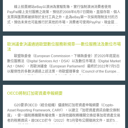
線上拍賣網站eBay以澳洲為實驗對象，實行強制澳洲消費者使用
PayPal線上支付服務之政策，預估於2008年6月l7日開始，直接存款、個人
支票與匯票將被排除於支付工具之外。此為eBay第一次採用限制支付的方
式，預估未來也可能推行於其他的市場。消費者可使用PayPal、現金提貨
或Visa與MasterCard金融卡之方式來付款，但均須藉由PayPal的系統來完
成支付。PayPal允許消費者指定他們的信用卡、金融卡或銀行帳號為付
款，而PayPal將向賣家收取每筆交易額度的1.1%與2.4%的費用。 澳大
利亞競爭與消費者委員會（Australian Competition and Consumer
歐洲議會決議通過歐盟數位服務新規章──數位服務法及數位市場
Commission, ACCC）與新南威爾斯州公平貿易署(NSW Office of Fair
法
Trading)，對於eBay限制消費者的支付工具選擇權，均持反對意見。eBay
歐盟執委會（European Commission，下稱執委會）於2020年底提出
面對外界的批評表示，若採銀行轉帳交易的型態，其引發爭議的可能性，係
數位服務法（Digital Services Act，DSA）以及數位市場法（Digital Market
為PayPal交易的四倍，強制使用PayPal，將促使消費者至網站購物的動
Act，DMA），而歐洲議會（European Parliament）最終於2022年7月5日
力，且保護消費者網路購物的安全。而且，eBay在澳洲實施的政策規定，
以壓倒性的多數決通過上述法案，待歐盟理事會（Council of the European
將擴大對消費者的補償數額，即若消費者未收到商品，或是商品未符合於網
Union）核准通過後，法案將在公告於歐盟官方公報（EU Official Journal）
站上的描述情況，則eBay將補償消費3仟至2萬澳元，此舉亦是保護消費者
後20天生效，並分別依規定時間開始適用。歐盟理事會已於2022年7月18
的權益。 目前，澳大利亞競爭與消費者委員會（ACCC）開始調查
日率先核准通過DMA，並正進行登載公報相關程序，DMA將於生效日起六
eBay的新政策，若有違法行為，將請eBay取消強制澳洲消費者使用PayPal
個月後開始適用。以下將簡述兩法案主要內容： 1.數位服務法（DSA）：主
OECD將制訂加密資產申報綱要
線上支付服務的新政策。
要係處理線上非法內容、不實資訊以及其他社會風險等散播問題。依DSA，
數位服務提供者於其服務或交易平台應針對涉及侵害基本權之非法內容即時
G20要求OECD（經合組織）儘速制訂加密資產申報綱要（Crypto-
採取反制措施、強化平台交易者之查核並提高可追溯性、增加平台的透明度
Asset Reporting Framework, CARF），以建立「加密資產資訊自動交換制
及有責性，並應禁止具誤導性及部分特定類型之定向廣告，如針對兒童的廣
度」，使一國稅務機關有權收集，並與他國稅務機關交換從事加密資產交易
告或以敏感資訊為基礎的廣告等。 2.數位市場法（DMA）：要求大型的主
者的稅務資訊。故OECD於今（2022）年3月發布公開徵詢文件，並於5月
流線上平台於數位市場擔任「守門人」（gatekeeper），以確保消費者有公
23日召開公開諮詢會議，並期能於今年10月完成CARF之制訂。 蓋人