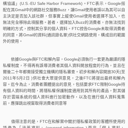
構協議」(U.S.-EU Safe Harbor Framework)。FTC表示，Google搭
配在其Gmail中的網路社交服務Buzz，讓Gmail使用者誤以為其可以自
主決定是否加入該社群，但事實上縱使Gmail使用者選擇不加入，也
無法完全移除此項服務。甚者，選擇加入Buzz的消費者，亦無法找到
明確的方式，控制其分享的個人資料。FTC控告Google未取得消費者
的同意，將Gmail的資料(通訊錄名單)供社交網路使用，構成目的範圍
外的使用。
依據Google與FTC和解內容，Google必須執行一套更為嚴謹的隱
私權制度，不得再有誤導消費者其個人資料開放程度的行為，並且在
爾後二十年都需接受獨立機構的隱私審查。初步和解內容開放30天(至
2011年5月2日 )供社會大眾提供意見，之後FTC將提出最終和解內
容。迄今為止，消費者團體提出的意見，包括要求FTC限制Google持
有個人資料的時間，將隱私權保護制度適用到其所有的產品，對其儲
存於雲端系統的個人資料進行加密動作，以及在進行個人資料蒐集
前，應彈跳出視窗取得消費者同意等
值得注意的是，FTC在和解案中關於隱私權政策的客體所使用的
語彙為「涵蓋資料」(covered information )而非「個人資料」