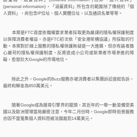
(personal information)，「涵蓋資料」所包含的範圍除了傳統的「個
人資料」，尚包含IP位址、個人實體位址，以及通訊名單等等。
本案是FTC首度依職權要求業者採取更為嚴謹的隱私權保護制度
以保障消費者權益，亦是FTC初次依「安全港架構協議」所採取的行
動。本案對於線上服務的隱私權保護無疑是一大進展，但亦有論者擔
心嚴苛的隱私權保護制度，反將造成小公司或新業者市場參進的障
礙，愈發壯大Google的市場地位。
除此之外，Google的Buzz服務亦被消費者以集團訴訟提起告訴，
最終和解金為850萬美元。
隨著Google成為搜尋引擎界的龍頭，其近年的一舉一動皆備受美
國以及歐洲管理當局嚴密注意，今年二月份時，Google即時街景服務
亦因不當蒐集個人資料而被法國裁罰14萬美元。