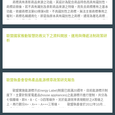
商標具有表彰商品來源之功能，其設計為配合商品特色而具有識別性。
商標註冊後，若不具有識別及表彰商品來源之特徵，而失去商標應有之基本
功能，依據商標法第63條第4款，不具識別性之商標，無法主張商標專用之
權利。商標名稱通用化，即是指原本具有識別性之商標，通常為著名商標，
因為社會大眾消費習慣以及認知的改變，變成商品的通用名稱，此時即認該
商標失去識別性，失去法律保護。 商標名稱通用化形成之原因不一，
可能是企業經營者設計商標時，有意使用社會大眾熟悉之名稱作為商標，也
有可能非商標權利人自己故意造成，特別是著名商標，容易流於通用化。例
歐盟國家推動智慧防救災下之資料開放、運用與傳遞法制政策研
如，「可樂（cola）」一詞由可口可樂（coca cola）公司率先註冊使用，
析
但於消費者心目中已成為特定碳酸飲料之名稱，則不得由可口可樂公司獨占
使用；又如火柴盒玩具汽車，為火柴盒大小包裝之玩具，企業經營者以
matchbox 作為該玩具的文字商標，但美國聯邦最高法院認為matchbox屬於
該商品之通用名稱，否認其商標權。 實務上判斷商標名稱通用化，以
該商標名稱在一般消費者心目中認識的主要意義為標準。一個經過市場行銷
之註冊商標名稱，若在消費者心目中屬於商品通用名稱，而非特定商品來
源，則表示該商標名稱已不具備商標功能，不受法律保護。
歐盟執委會發佈產品能源標章政策研究報告
歐盟實施能源標示(Energy Label)制度已屆滿20週年，目前能源標示制
度下，主要針對家電產品(house appliances)之能源標示進行管制，共分為
七個層級，即A、B、C、D四等級外，另於能源效率表現較好之A等級之
上，再行劃分A+、A++、A+++三等級。 歐盟執委會於2012年10月下
旬公告能源標示市場調查研究，期在目前能源標示制度(Directive
2010/30/EU)下，探究未來二種可導入的模式: 模式一，導入碳足跡(carbon