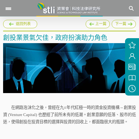
返回列表
上一篇
下一篇
創投業景氣欠佳，政府扮演助力角色
在網路泡沫化之後，曾經在九
○
年代紅極一時的資金投資機構
--
創業投
資
(Venture Capital)
也歷經了前所未有的低潮。創業意願的低落、股市的低
迷，使得創投在投資目標的選擇與投資的回收上，都面臨很大的瓶頸。