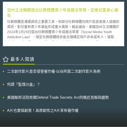
footprint)、水足跡(water footprint)、資源消耗(resource depletion)、水毒
性(water eco-toxicity)等四種環境衡量指標；模式二，僅導入碳足跡(carbon
加州立法機關提出社群媒體青少年成癮法草案，促進兒童身心福
footprint)衡量指標。本研究旨在建立是否上述二種模式能鼓勵消費者採購更
祉
佳環境友善的產品，其次，測試消費者對於不同節能績效產品之採購意願。
社群媒體是溝通資訊之重要工具。但部分社群媒體向用戶投放易使人成癮的
本研究報告分為三大面向，第一大面向，檢視當前能源相關標示制度與
資訊，對兒童和青少年福祉形成重大風險。據此緣由，美國加州立法機關於
資料，分析產品的碳足跡和環保標示。第二大面向，擇定三個市場，進行消
2024年1月29日提出社群媒體青少年成癮法草案（Social Media Youth
費者質化研究。第三大面向，擇定九個市場並六千名消費者，就消費者之行
Addiction Law），規定社群媒體除非能合理確定用戶非未成年人，或取得
為調查。 觀歐洲議會已於2012年底就若干產品之能源標示進行審議，
未成年用戶家長同意，否則不得向用戶提供易使人成癮的資訊。 該草案將
與歐盟經貿關係亦屬密切之台灣當持續關注此項議題。
網路或應用程式中，依用戶特徵或習慣，優先顯示的多片段資訊，定義為易
使人成癮的資訊（addictive feed）。除非該資訊符合以下例外條件： (1) 用
戶用以搜尋資訊的關鍵字不會被使用的設備記憶，且該資訊與用戶過去的社
最多人閱讀
群媒體使用行為無關。 (2) 是因用戶隱私設定、設備規格、未成年人限制而
呈現的資訊。 (3) 是因用戶明確要求而提供，且不易使人成癮的資訊。 (4)
二次創作影片是否侵害著作權-以谷阿莫二次創作影片為例
是用戶間直接且非公開之通訊組成的資訊。 (5) 是同一資訊來源，且在音檔
或影片形式下，不會自動連續播放的資訊。 該草案亦規定投放易使人成癮
資訊的社群媒體，不得在深夜至凌晨時段、上學至放學時段，以及開學期間
何謂「監理沙盒」？
的週一到週五，向未成年用戶發送通知，除非已取得未成年用戶家長同意。
最後，該草案規定投放易使人成癮資訊的社群媒體每年向公眾揭露未成年用
美國聯邦法院有關Defend Trade Secrets Act的晚近見解與趨勢
戶總數量、家長同意接收易成癮資訊的未成年用戶數量等資訊。該規定有利
大眾監督社群媒體對法規之遵循情況，並促進社會對兒童、青少年身心健康
的關心。
A片也要搞創意！具原創性之A片享有著作權