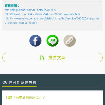
資料來源：
http://blogs.zdnet.com/ITFacts/?p=10985
http://www.inc.com/criticalnews/articles/200605/venture.html
http://www.usnews.com/usnews/biztech/smallbiz/archive/060525/states_us
e_venture_capital_to.htm
推薦文章
你可能還會想看
何謂「商標名稱通用化」？