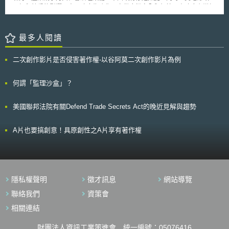
專員Athan Simington亦表示，美國約代表50%的國際太空經濟，新軌道碎
及經貿競爭的影響，中國政府為強化國家供應鏈安全與韌性，由政府主導加
片規則將擴展到所有尋求進入美國市場的營運商，預期可成為全球營運商默
速現代化建設，以推動智慧社會新型態的發展為目標。 壹、事件摘要 中國
示且無法抗拒之規則。 考量系爭新規則將增加營運商之負擔及成本，
國務院於2025年8月26日發布「關於深入實施人工智能+行動的意見」（國
FCC定有2年過渡期間，即2024年9月29日後發射的太空載具，方適用新的
發［2025〕11號）（下稱行動意見）[1]，旨在全面推動AI應用於各行各
最多人閱讀
5年軌道碎片規則。
業，以提升國內產業生產力與創新量能，並促進人機協作的智慧社會新型
態，作為推動「中國式現代化」發展之重要建設。 貳、行動意見重點內容
二次創作影片是否侵害著作權-以谷阿莫二次創作影片為例
於該行動意見中，中國國務院提出三項階段性目標，分別為： 一、 2027年
前：AI應用普及率達70%以上 推動科技、產業、消費、民生、治理與全球
合作的6大核心領域全面結合AI應用，擴大AI使用普及率達70%以上，以達
何謂「監理沙盒」？
加速公共治理與產業創新之成效。 二、 2030年前：AI應用普及率達90%以
上 強化前述6大核心領域，持續擴大AI使用普及率可達90%以上，實現研發
美國聯邦法院有關Defend Trade Secrets Act的晚近見解與趨勢
成果共享之效益。 三、 2035年前：AI應用普及率達100% 建立全面人機協
作之智慧經濟與社會新型態，作為國家現代化建設之重要基礎。 為實現前
述三階段目標，中國政府針對6大核心領域提出具體行動方向，重點整理如
A片也要搞創意！具原創性之A片享有著作權
下： 一、 AI+科學技術 為加速科研進程並推動大模型建設與應用，將強化
基礎科學研究平台和重要科技基礎建設的智慧化升級，打造開放式且高品質
的共享資料集，以促進AI跨領域的結合發展。同時，亦積極促進AI帶動研發
模式創新與效能的提升，以加速技術研發和產品應用落地。 二、 AI+產業發
展 鼓勵企業將AI導入內部策略規劃、組織架構與業務流程設計等，以建構創
隱私權聲明
徵才訊息
網站導覽
新的商業模式；並在技術、產品與服務體系中推動智慧化應用，強化供應鏈
各環節與AI的協作，同時最佳化工業、農業及服務業的生產與服務模式，藉
聯絡我們
資策會
以帶動傳統產業轉型升級，建構新型生態體系並加速整體產能提升。 三、
相關連結
AI+消費增質 透過推動AI與服務的結合，建立多元及智慧化的服務模式，加
速發展智慧消費相關基礎建設；此外，推動AI應用於各類商品與設備，重點
財團法人資訊工業策進會 統一編號：05076416
發展智慧聯網汽車、智慧機器人、智慧家居、智慧穿戴等終端商品，加速技