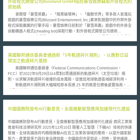
外掛程式開發公司Bossland GmbH指控暴雪娛樂竊取外掛程式的
一、 提出基本原則要求政府應提供國民、經營者、民間團體等構成社會之
原始碼
多元主體，都能參與實現永續發展目標之機會，並應平等對待處於弱勢地位
曾開發「暴雪英霸」、「暗黑破壞神」、「魔獸世界」等多款人氣電玩
者保障其基本人權，使其受到尊重、充分發揮其個性及能力。 二、 另因永
遊戲的暴雪娛樂公司(Blizzard Entertainment, Inc.)素來對遊戲中的作弊外掛
續發展目標與國際相互間有密切關聯，政府應確保國際合作，使目標一體
程式採取嚴厲的打擊手段。暴雪娛樂日前對於「暴雪英霸」遊戲中的外掛全
化。 三、 除課予國家、地方自治體應提出SDGs基本方針外，亦要求地方公
自動機器人程式(cheating bot)採取行動，對外掛程式開發公司德商
共團體、企業，在開展各項目活動時，應努力且有責任地一同促進實現永續
Bossland GmbH的開發者James Enright及數名匿名工程師提出著作權侵權
發展目標。 四、 為實現目標，要求政府須採取必要法制、財政、稅制等措
訴訟，並指控其外掛程式讓玩家在遊戲中作弊，影響遊戲的公平性及其他玩
施，政策之內容亦應反映多種民意、確保公正性、透明性，且每年都要向國
家的娛樂，而且損及暴雪娛樂公司的獲益。James Enright最後與暴雪娛樂
會提出施政成果及評估報告。 五、 設置「永續發展目標推進本部」（持続
達成協議，交出外掛程式的原始碼。 隨後，Bossland GmbH公司控訴
美國聯邦通信委員會通過新「5年軌道碎片規則」，以應對日益
可能な開発目標達成推進本部），並邀請專家、利害關係人召開「永續發展
暴雪娛樂公司偷走他們的原始碼。Bossland GmbH的執行長Zwetan
增加之軌道碎片風險
目標推進會議」（持続可能な開発目標達成推進会議），一同評估基本方針
Leschew表示，James Enright所交出外掛程式原始碼的智慧財產權屬於
政策及其達成狀況。 六、 由於實現永續發展目標並不因2030年後任務即刻
美國聯邦通信委員會（Federal Communications Commission，
Bossland GmbH公司，James Enright是Bossland GmbH公司的自由程式
終止，關於2031年以後之政策，政府應考量社會措施、國際動向等，依評
FCC）於2022年9月29日以4票對0票通過新的軌道碎片（太空垃圾）規
開發者，暴雪娛樂公司已經於德國參與了數個對自動機器人程式開發者的訴
估結果再採取必要之措施。 針對SDGs基本法眾議院已於10月20日交由委
則，以求解決軌道碎片碰撞的成本風險，促進低地球軌道區域經濟利用。
訟，對於James Enright與Bossland GmbH之間的關係應有所了解。從暴雪
員會審議中，是否通過該法案仍待後續觀測，但已展現日本推動SDGs之決
新軌道碎片規則將大幅縮短原本長達 25 年的衛星任務後處置指南，要
娛樂公司和James Enright的協議可以看出，暴雪娛樂公司要求James
意。我國雖非聯合國之會員國，惟於2016年亦自願性回應全球永續發展行
求運行於低地球軌道區域（高度低於2,000公里）之太空載具，營運商應於
Enright將程式原始碼交出，以換取訴訟的停止。 暴雪娛樂公司發布聲
動與國際接軌，並於2021年成立「行政院國家永續發展委員會」，力求實
其任務結束5年內進行「脫軌」處置，例如將衛星脫離軌道，使其落入地球
明表示，暴雪娛樂已在德國贏得了多起與Bossland GmbH公司的訴訟，儘
現永續發展目標；然而僅靠政府機關的努力恐怕力有未逮，可參考日本作法
大氣層並燃燒殆盡，或開發新的太空垃圾清理技術進行衛星回收，以降低衛
管他們利用策略手段來拖延正在進行的訴訟程序，仍堅信法院制度會繼續證
納入國民、民間團體、企業等多元參與者，攜手合作共同實現SDGs。
星碰撞風險。且新軌道碎片規則除以美國許可發射的衛星為其適用對象外，
中國國務院發布AI行動意見，全面推動智慧應用加速現代化建設
實我們的主張，而且最終會阻止作弊全自動機器人程式的散布。
同樣適用於欲進入美國市場之衛星系統營運商，因其向FCC之申請流程中，
包含衛星任務長度及衛星脫軌時間表，故受系爭新規則拘束。 FCC主
中國國務院發布AI行動意見，全面推動智慧應用加速現代化建設 資訊工業策
席Jessica Rosenworcel表示，目前太空中有數千噸的軌道碎片，為了開創
進會科技法律研究所 2025年12月10日 隨著人工智慧（下稱AI）技術的快速
新的太空時代，解決軌道碎片問題是必要的，尤其是低地球軌道區域，新的
發展，全球各國政府均積極推動AI在百工百業各領域的應用，以提升國家創
5年軌道碎片規則即是旨在透由縮短任務結束後太空載具的處置時間；FCC
新力、產業競爭力與社會治理效能，中國政府亦是如此。同時，受地緣政治