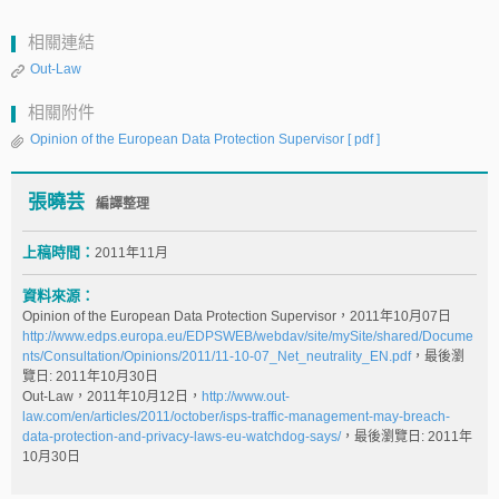
相關連結
Out-Law
相關附件
Opinion of the European Data Protection Supervisor
[ pdf ]
張曉芸
編譯整理
上稿時間：
2011年11月
資料來源：
Opinion of the European Data Protection Supervisor，2011年10月07日
http://www.edps.europa.eu/EDPSWEB/webdav/site/mySite/shared/Docume
nts/Consultation/Opinions/2011/11-10-07_Net_neutrality_EN.pdf
，最後瀏
覽日: 2011年10月30日
Out-Law，2011年10月12日，
http://www.out-
law.com/en/articles/2011/october/isps-traffic-management-may-breach-
data-protection-and-privacy-laws-eu-watchdog-says/
，最後瀏覽日: 2011年
10月30日