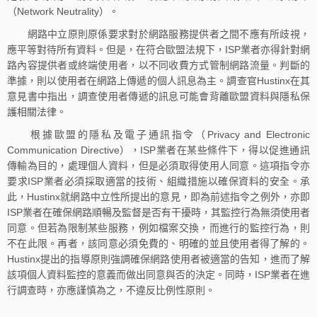
（Network Neutrality）。
網路中立原則原係要求對於網路服務提供者之間不應有所歧視，
應平等對待所有資料。但是，在符合歐盟法規下，ISP業者亦得針對網
路內容提供者或終端使用者，以不同收費方式管制網路流量。判斷的
準據，則以使用者在網路上傳遞的個人訊息為主。調查官Hustinx在其
意見書中指出，調查使用者傳遞的訊息可能會背離歐盟資料與隱私保
護相關法律。
根據歐盟的隱私及電子通訊指令（Privacy and Electronic
Communication Directive），ISP業者在某些條件下，得以促進通訊
傳輸為目的，處理個人資料，但是必須取得使用人同意。這項指令亦
要求ISP業者必須採取適當的技術、組織措施以確保資料的安全。承
此，Hustinx就網路中立性所提出的意見，即為前述指令之例外，亦即
ISP業者在確保網路順暢及監督是否有干擾時，其監控行為無須使用者
同意。但若為限制某些服務，例如檔案交換，而進行的監控行為，則
不在此限。再者，該同意必須免費的、明確的並且使用者得了解的。
Hustinx提出的指導原則強調確保網路使用者被適當的告知，進而了解
該項個人資料監控的意義而做出同意與否的決定。同時，ISP業者在進
行調查時，亦應謹慎為之，不違反比例性原則。