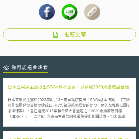
推薦文章
你可能還會想看
日本立憲民主黨提出SDGs基本法案，以達成2030永續發展目標
日本立憲民主黨於2023年6月13日向眾議院提出「SDGs基本法案」（持続
可能な開発の目標の達成に向けた諸施策の総合的かつ一体的な推進に関す
る法律案），旨在達成2015年聯合國大會通過之「2030永續發展目標
（SDGs）」。 去年6月立憲民主黨曾向參議院提出相關法案，但未審議就
被廢止，此次係因日本政府針對SDGs雖有列舉相關議題，惟未對每個目標
和達成度進行評估，僅是羅列先前政策，故立憲民主黨擔憂日本無法於
2030年實現永續發展目標，重新向眾議院提出SDGs基本法案，希冀透過制
定基本方針及必要事項，課予政府實施相關政策，法案主要內容摘要如下：