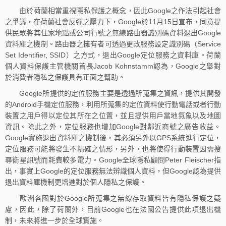
由於荷蘭相當重視隱私保護之概念，因此Google之作法引起社會
之爭議，在荷蘭社會反彈之壓力下，Google於11月15日宣布，同意提
供民眾將其住家地點或公司行號之無線路由器識別碼資料退出Google
資料庫之機制。路由器之擁有者可透過更改服務設定識別碼（Service
Set Identifier, SSID）之方式，退出Google定位服務之資料庫。荷蘭
個人資料保護主管機關首長Jacob Kohnstamm認為，Google之舉對
於消費者隱私之保護具有正面之幫助。
Google所提供的定位服務主要是透過所蒐集之資訊，提供其開發
的Android手機定位服務，利用所蒐集的定位資料使行動電話或者行動
裝置之用戶得以定位其所在之位置，並且提供用戶當地氣象以及地圖
資訊。除此之外，定位服務也增加Google對鄰近商號之廣告收益。
Google實施退出資料庫之機制後，其必須另外以GPS系統進行定位，
定位服務可能將發生不精確之情形，另外，也將使得行動裝置因需搜
尋衛星訊號而耗費較多電力。Google全球隱私顧問Peter Fleischer指
出，事實上Google的定位服務無法辨識個人資料，但Google認為提供
退出資料庫機制更增進對於個人隱私之保護。
歐洲各國對於Google所蒐集之無線存取資料皆有隱私保護之疑
慮，因此，除了荷蘭外，目前Google也在法國公告提供此項退出機
制，未來將進一步於全球實施。