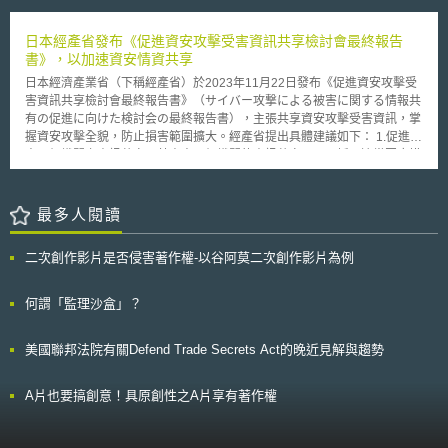
PRO-IP法案。其中特別的是，該法案增設一個行政部門：「智慧財產執行
府資助及跨國藥廠的供應商評估。藥明康德此次再度列名，將面臨聲譽及商
協調官」（Intellectual Property Enforcement Coordinator, IPEC），IPEC
業合作壓力，目前該公司已表示將循法律途徑提出申訴，後續仍具不確定
可掌控與管理美國境內各行政機關之智慧財產保護措施，並直接向總統報
日本經產省發布《促進資安攻擊受害資訊共享檢討會最終報告
性。 「生物安全法」禁令尚未立即全面生效，須待OMB完成風險認定並修
告。一般預料布希總統雖簽署該法案，但應該不會在其任內發布任何命令，
書》，以加速資安情資共享
訂《聯邦採購條例》（Federal Acquisition Regulation, FAR）後方能正式
而會將IPEC之人事任命權留給下一任總統。 許多人對PRO-IP法案的
執行，預估仍需1至3年的時間。並設有五年過渡期機制，既有合約於過渡期
日本經濟產業省（下稱經產省）於2023年11月22日發布《促進資安攻擊受
通過仍存有疑慮，例如：設立IPEC的功能不明，且有疊床架屋之嫌。但美
間仍可持續履行。 產業影響 在美國已將生技製造能力與供應鏈安全納入國
害資訊共享檢討會最終報告書》（サイバー攻撃による被害に関する情報共
國唱片業協會（RIAA）卻十分支持該法案，其認為有助於保護美國的智慧
家安全戰略的情況下，「生物安全法」的影響也逐步由法規層面延伸至商業
有の促進に向けた検討会の最終報告書），主張共享資安攻擊受害資訊，掌
財產，RIAA引用最近的調查報告指出，全球智慧財產仿冒、盜版等行為讓
決策。未來CDMO的競爭將不再只取決於成本與技術能力，供應鏈可信度與
握資安攻擊全貌，防止損害範圍擴大。經產省提出具體建議如下： 1.促進各
美國一年損失580億美元及37萬份以上的工作機會，並讓美國勞工損失160
地緣政治風險管理能力將成為關鍵的競爭因素。隨著全球藥廠供應鏈重整趨
專門組織間之資訊共享：藉由專門組織間的資訊共享，及早採取適當因應措
億美元的收入，故RIAA認為通過該法案可以減緩此一損害。
勢加速，後藥明時代之製造版圖變化值得持續觀察。
施，避免損害持續擴大，並降低受害成本。所謂專門組織包含資安廠商、資
安監控中心(Security Operation Center, SOC)營運商、防毒廠商，與依法令
成立從事資安事件諮詢與分析之非營利組織，例如：一般社團法人日本電腦
最多人閱讀
網路危機處理暨協調中心（一般社団法人JPCERTコーディネーションセン
ター），以及一般財團法人日本網路犯罪對策中心（一般財団法人日本サイ
二次創作影片是否侵害著作權-以谷阿莫二次創作影片為例
バー犯罪対策センター）等。 2.共享無從識別受害組織之資訊：為加快資訊
共享，經產省建議將資料去識別化至無從識別受害組織之程度，即可不經受
害組織同意而共享資訊。 3.提出《攻擊技術資訊處理與活用指引草案》（攻
何謂「監理沙盒」？
撃技術情報の取扱い・活用手引き（案））：為提升專門組織共享資訊成
效，經產省於指引中彙整受害組織資料去識別化作法，以及各專門組織間共
美國聯邦法院有關Defend Trade Secrets Act的晚近見解與趨勢
享攻擊技術資訊之具體策略。 4.於保密協議中加入免責條款：經產省建議於
受害組織與專門組織簽訂之保密協議中，加入專門組織免責條款，使專門組
織具有利用或揭露攻擊技術資訊裁量權，對於利用或揭露資訊，致生受害組
A片也要搞創意！具原創性之A片享有著作權
織被識別等損害時，非因故意或重大過失不須負擔法律責任，以利推動資訊
共享。