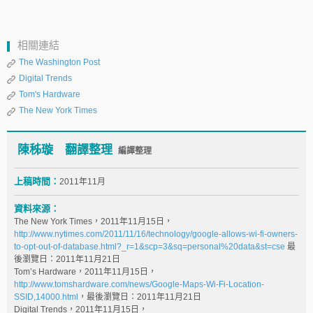
相關連結
The Washington Post
Digital Trends
Tom's Hardware
The New York Times
陳秭璇 翻譯整理
編譯整理
上稿時間：
2011年11月
資料來源：
The New York Times，2011年11月15日，
http://www.nytimes.com/2011/11/16/technology/google-allows-wi-fi-owners-
to-opt-out-of-database.html?_r=1&scp=3&sq=personal%20data&st=cse
最
後瀏覽日：2011年11月21日
Tom’s Hardware，2011年11月15日，
http://www.tomshardware.com/news/Google-Maps-Wi-Fi-Location-
SSID,14000.html
，最後瀏覽日：2011年11月21日
Digital Trends，2011年11月15日，