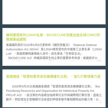
藥明康德再列1260H名單，BIOSECURE效應加速全球CDMO供
應鏈重組趨勢
美國國防部於2026年6月8日更新依《國防授權法》（National Defense
Authorization Act, NDAA）第1260H條款發布的中國軍工企業名單（1260H
List），再度將藥明康德納入其中。該名單為「生物安全法」
（BIOSECURE Act）辨識高風險生技企業的重要參考來源，美國逐步以國
安思維重塑生技供應鏈，也再度引發全球CDMO產業對供應鏈安全與法規風
險的關注。 法制架構與管制機制 美國《生物安全法》（BIOSECURE Act）
草案，在經過多次修訂與審議後，在2025年底被併入《2026 財政年度國防
授權法》第851節（Section 851 of the FY2026 NDAA）中，並於2025年
美國通過「智慧財產資源及機構優先法案」，強化打擊侵權力道
12 月在國會通過後正式簽署成法（以下以「生物安全法」稱之），主要限
制聯邦政府及其資助對象使用具國安風險的生技供應商。除被列入1260H名
2008年9月26日美國國會通過「智慧財產資源及機構優先法案」（the
單的企業外，白宮管理和預算辦公室（Office of Management and Budget,
Prioritizing Resources and Organization for Intellectual Property Act,
OMB）也可基於國家安全、資訊安全等因素，進一步指定相關企業納入受
PRO-IP Act），該法案的內容將加強跨單位合作與國際間打擊仿冒、盜版之
關注生技公司（biotechnology companies of concern, BCOC）範圍，擴大
動作，例如增加主管機關可沒收或扣押侵害著作權相關物品的權力等，以遏
供應鏈風險管理機制。 政策影響與不確定性 雖然1260H名單不具制裁效
止日益增加之侵權案件。 在10月13日的時候，美國總統布希終於簽署
力，但已成為「生物安全法」風險辨識的重要依據，可能影響聯邦採購、政