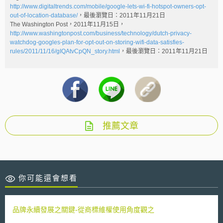
http://www.digitaltrends.com/mobile/google-lets-wi-fi-hotspot-owners-opt-
out-of-location-database/
，最後瀏覽日：2011年11月21日
The Washington Post，2011年11月15日，
http://www.washingtonpost.com/business/technology/dutch-privacy-
watchdog-googles-plan-for-opt-out-on-storing-wifi-data-satisfies-
rules/2011/11/16/gIQAtvCpQN_story.html
，最後瀏覽日：2011年11月21日
推薦文章
你可能還會想看
品牌永續發展之關鍵-從商標維權使用角度觀之