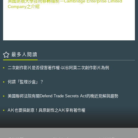
英國劍橋大學技術移轉機制－Cambridge Enterprise Limited
企業，為扣合「少量、多樣、個人化」的長尾型市場（Long Tail Market）
Company之介紹
發展趨勢，以形塑可應對少數大量應用、重視產品或服務客製化特性之商業
模式[1]，資料更是驅動其成長不可或缺的石油。只是勘查我國私部門資料開
放現況，首先是《個人資料保護法》等法令遵循事宜，致使企業釋出資料意
願較低；次者是跨國大企業資料霸權時代下，新創、中小企業難以在資料獲
取上與之競爭；其三則是即便已有資料交易管道，仍尚乏可提升資料交易透
明度、信任度及品質之措施可循。是以，亟待相應措施緩解上開問題。
觀測國際間促進私部門資料釋出與流通之作法，一者係透過中介作為決
定資料釋出與否之交易模式（如美國之資料仲介）；二者係回歸資料自主理
最多人閱讀
念，由個人決定資料是否釋出之形式（如歐盟My Data 、日本情報銀行）。
為回應上開問題，本文擇定日本以個人為出發點之資料流通措施為例，研析
其促進資料交易流通所採行之制度與服務模式，期能作為我國擬訂資料經濟
二次創作影片是否侵害著作權-以谷阿莫二次創作影片為例
促進措施時，可攻錯的他山之石。 貳、重點說明 一、日本情報銀行制度建
立背景 日本在資料流通與運用所面臨的挑戰，與我國同樣面臨個資法
何謂「監理沙盒」？
遵、資料交易信任度不足以及難與資料霸權者相競爭的困境。 據研究
顯示，單以日本100家主要的線上購物網站為對象調查，即有高達一半比例
的業者將用戶資料與外部各方共享而未具體向用戶明示，甚至未提供用戶拒
美國聯邦法院有關Defend Trade Secrets Act的晚近見解與趨勢
絕提供資料的方式。由於普遍發生個人資料由營運業者蒐集後，進行目的外
利用，致使在資料共用及利用上，容易因為業者未充分解釋利用之資料內容
A片也要搞創意！具原創性之A片享有著作權
及對用戶的好處，而降低用戶同意或協力提供資料之意願[2]。此外，日本也
意識到多數資訊被GAFA（Google、Apple、Facebook、Amazon）等大型
網路服務業者掌控，從而壓縮日本本土業者的生存空間 [3]，為避免未來資
料可能會被大型網路服務業者所壟斷，不利未來日本資通訊與數位化社會發
展，日本政府認為有必要建立被個人信任的第三方制度協助處理資料，以鞏