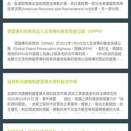
此，能源部將推出協助措施及推動計畫，其計畫經費一部分由美國復甦與再
投資法案(American Recovery and Reinvestment Act)出資，另一部分來自
於今年度的預算撥款。其中，三十億美元資金協助計畫將建置將近五千項涵
蓋生質能、太陽能、風力發電以及其他再生能源之生產設備，另一項七億五
千萬美元資金協助將改善電力傳輸系統。能源部期盼這兩項資金協助計畫，
將帶動再生能源之研發，並促進新興能源科技的商業化應用。 有關美
德國專利商標局加入全球專利審查高速公路（GPPH）
國協助民間發展再生能源計畫，今(2009)年七月底，美國能源部已公佈相關
資金協助申請作業程序，預計每項提出申請計畫平均約可獲得六十萬美元額
德國專利商標局（DPMA）於2015年7月6日加入全球專利審查高速公
度，目前尚未對一家公司的申請額度設有上限，也並未對其可動用之資金額
路（Global Patent Prosecution Highway，簡稱GPPH），基於此，德國在
度設有總額限制，預計這些計畫將鼓勵私人投資再生能源，創造未來就業機
現有的PPH合作基礎上拓展12個其他的合作專利局。 PPH的目的是經
會，協助帶動美國經濟。 能源部部長Steven Chu表示，這些協助計畫
由雙方交流和跨國界專利檢索與審查結果的使用以加速專利登記的處理，一
將激發綠色能源科技的創新，確保未來再生能源的輸送更為安全有效率，並
方面維持專利審查的品質，同時形成有效率的專利審查程序。 從2015
將帶來相關就業機會。政府方面已設定目標，預計未來三年內將增加再生能
年7月6日起，一個加速審查的申請不只在德國專利商標局之前合作的9大
源生產至目前的雙倍。為達成此一目標，必須確保有效地資金挹注才能加速
PPH專利局，即：中國國家知識產權局、日本專利局、英國知識產權局、美
再生能源的發展，同時設置完備的電力傳輸系統，整合各類型的再生能源，
國專利商標局、韓國知識產權局、加拿大知識產權局、芬蘭國家專利注冊委
自資料流通機制建置擴大資料經濟市場
如太陽能與風力發電，便於日後將所生產的能源傳送至各地。
員會、新加坡知識產權局、奧地利專利局，還可以在下述12個國家或地區試
行，即：澳大利亞知識產權局、丹麥專利商標局、俄羅斯聯邦知識產權局、
自資料流通機制建置擴大資料經濟市場 資訊工業策進會科技法律研究所
匈牙利知識產權局、西班牙專利商標局、瑞典專利注冊局、葡萄牙工業產權
2020年03月25日 壹、事件摘要 過往，我國之資料開放政策著力於「政
局、愛沙尼亞專利局、以色列專利局、挪威知識產權局、冰島專利局、北歐
府資料開放」，並將之提供予民眾及企業運用。推動上，提出主動開放，民
專利局（包括丹麥專利商標局、挪威知識產權局、冰島專利局）。 對
生優先、制定開放資料規範、推動共用平台及示範宣導與服務推廣四大策
申請人來說這個制度的優點是，未來若申請人的專利申請案的請求項在參與
略，整體成效斐然，已獲國際肯認。然而，伴隨網際網路資通訊技術的發
GPPH的任一國家或地區的專利機構已經被認為具有可專利性，那麼申請人
展，智慧聯網技術的進步，人工智慧（artificial intelligence, AI）、物聯網
可以要求作為後續申請受理局的德國專利商標局進入簡易程序，以獲得加速
（Internet of Things, IoT）、區塊鏈、AR/VR等涉及資料運用之新興科技相
審查。
繼萌芽，觸發對資料的大量需求。 特別是我國在新興科技領域之新創