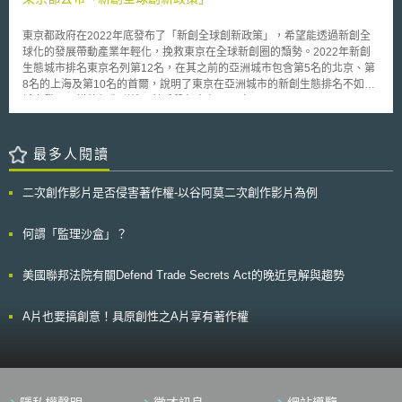
伺服器資料。然而，此訴訟存在相當多爭議，復有2018年《雲端法》之制
定，微軟亦對《雲端法》表示支持。《雲端法》通過時，最高法院尚未做出
判決；最終，最高法院於2018年4月17日撤銷Microsoft Corp. v. United
東京都政府在2022年底發布了「新創全球創新政策」，希望能透過新創全
States。2019年4月10日，美國司法部發布雲端法白皮書，匯集刑事和國家
球化的發展帶動產業年輕化，挽救東京在全球新創圈的頹勢。2022年新創
安全專業的律師之意見，並回答常見的問題，希望提升全球的公共安全、隱
生態城市排名東京名列第12名，在其之前的亞洲城市包含第5名的北京、第
私及法治。
8名的上海及第10名的首爾，說明了東京在亞洲城市的新創生態排名不如其
城市發展一樣的領先群雄。其手段包含在2023年2月以Sustainable High
City Tech Tokyo（永續科技城市東京，簡稱為SusHi Tech Tokyo，取壽司的
日文諧音）為題，展開一連串將東京打造成新創城市的策略。 關於「新創
全球創新政策」中法制方面的政策規劃如下： 1.重新設計法規以培養國內企
最多人閱讀
業家-掌握新創公司的需求，舉行說明會或交流會，來具體後續修法內容。
除此之外建立伴走支援制度蒐集新創事業之需求，整合需求對接各主管機
二次創作影片是否侵害著作權-以谷阿莫二次創作影片為例
關，並協助制度修改之後續追蹤。 2.重新設計全球企業家進入日本的法規-
為了增加東京本土的創業公司數量，並加速東京創業公司的全球擴張，制定
從海外吸引高級人才的規定，將提出一系列放寬高技能人才簽證簽發條件的
何謂「監理沙盒」？
特區提案。 3.協助日本新創企業留住外國人才-鬆綁留日簽證規定，使在日
一流大學畢業的高階外國人才得於畢業後進入日本新創企業就業或自行成立
美國聯邦法院有關Defend Trade Secrets Act的晚近見解與趨勢
新創企業。 其他包含結合相關單位包含大學、財團法人與政府部門一同為
新創提供支持、培育年輕人創業精神及全球化技能、辦理全球性活動City-
Tech.Tokyo並以全國一個品牌的方式向國際推廣日本新創，透過這個「新創
A片也要搞創意！具原創性之A片享有著作權
全球創新政策」讓日本新創生態發展奪回亞洲冠軍拚向世界前段班。 綜觀
來看，東京的「新創全球創新政策」以城市做主體，展現了東京轉變的決
心，不只要走在日本最前端更是要走在世界城市的前端。