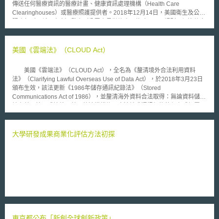
傳送任何醫療資訊的醫療計畫、健康資訊處理機構（Health Care
Clearinghouses）或醫療照護提供者。2018年12月14日，美國衛生及公共
服務部（下稱：官方）發表〈公眾意見徵詢書：修改HIPAA規則以促進整合
醫療照護〉（Request for Information on Modifying HIPAA Rules to
Improve Coordinated Care），擬修正方向如下： （一）促進醫療行為、
整合醫療照護、專案管理的資料分享 HIPAA原先僅允許受規範機關在醫
美國《雲端法》（CLOUD Act）
療行為、支付、營運中揭露受保護健康資訊（PHI）。然而，這並不包含醫
療照護或專案管理。官方傾向修法讓醫療照護或專案管理成為允許揭露PHI
美國《雲端法》（CLOUD Act），全名為《釐清境外合法利用資料
的情形。同時，也希望修法讓PHI的取得更具時效性，以利於病歷在受規範
法》（Clarifying Lawful Overseas Use of Data Act），於2018年3月23日
對象間的流通。 （二）推動親友參與解決當事人鴉片類藥物成癮和精神疾
頒布生效，該法更新《1986年儲存通訊紀錄法》（Stored
病問題 HIPAA允許受規範對象在特定條件下，向照護者（Caregiver）
Communications Act of 1986），並釐清海外資料合法取得：無論資料儲存
揭露PHI，包含緊急狀況，也包含嚴重的精神疾病。然而，許多受規範對象
地在美國境內或境外，美國執法機構均可合法請求通訊紀錄的保存或揭露。
因為擔心違反HIPAA，而不願通知當事人的親友。這種狀況相當不利於整合
《雲端法》有兩大重點：首先，《雲端法》授權美國與其他值得信賴的
醫療照護和專案管理的發展。目前官方尚未研擬出具體改善方法，希望外界
國家進行雙邊協議，以取得重大犯罪之電子證據。其他國家必須擁有相應的
可以提出方案。 （三）會計資料的揭露以存取報告代替 在當事人申請
完善法規、隱私、公民權利之保護，方具備與美國簽署雙邊協議的資格。透
大學研發成果商業化評估方法初探
下，受規範對象或其商業夥伴應提供近六年內與PHI相關的會計資料。然
過雙邊協議，締約雙方可憑對方國家的搜索票等法律文件，直接對通訊服務
而，許多受規範對象的系統無法分離出應提供給當事人的部分，只好提供整
提供者強制執行。其二，《雲端法》闡明美國與相當多國家長久以來的原則
份會計資料，因而造成龐大負擔。官方擬修法，只提供當事人「存取報告」
─假設一間公司在特定國家的司法管轄權範圍內，則其所產生的資料應接受
（Access Report），該報告會載明誰曾經存取電子紀錄。 （四）隱私權行
該國的管制，資料儲存地為何，在所不問。 《雲端法》的立法背景可
為通知（Notice of Privacy Practices） 受規範對象在許多狀況下，需
以追溯到2013年美國聯邦調查局（Federal Bureau of Investigation, FBI）
取得當事人隱私權行為通知的書面同意書，這次的修法希望可以減少書面同
進行緝毒受阻。當時，涉案美國公民的電子郵件存於微軟境外伺服器，FBI
意，以利於受規範對象發展整合醫療照護。
持有搜索令，但是微軟以《1986年儲存通訊紀錄法》管轄範圍不及於美國
境外為由，拒絕提供系爭電子郵件。2016年聯邦第二巡迴上訴法院於
Microsoft Corp. v. United States判決微軟勝訴─美國政府不得強制取得境外
東京都公布「新創全球創新政策」