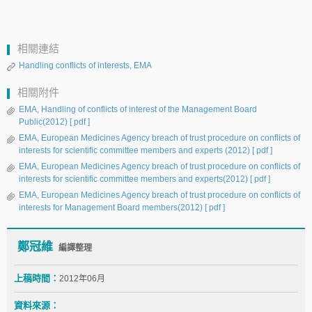
相關連結
Handling conflicts of interests, EMA
相關附件
EMA, Handling of conflicts of interest of the Management Board
Public(2012)
[ pdf ]
EMA, European Medicines Agency breach of trust procedure on conflicts of
interests for scientific committee members and experts (2012)
[ pdf ]
EMA, European Medicines Agency breach of trust procedure on conflicts of
interests for scientific committee members and experts(2012)
[ pdf ]
EMA, European Medicines Agency breach of trust procedure on conflicts of
interests for Management Board members(2012)
[ pdf ]
鄭冠維
編譯整理
上稿時間：
2012年06月
資料來源：