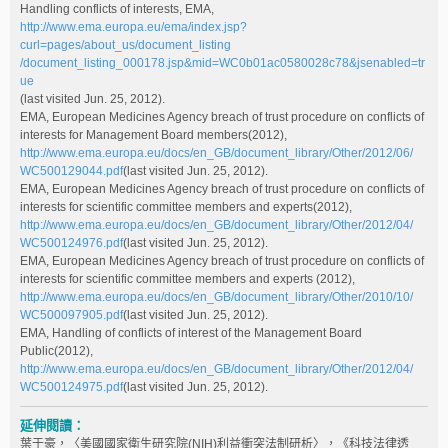
Handling conflicts of interests, EMA,
http://www.ema.europa.eu/ema/index.jsp?
curl=pages/about_us/document_listing
/document_listing_000178.jsp&mid=WC0b01ac0580028c78&jsenabled=tr
ue
(last visited Jun. 25, 2012).
EMA, European Medicines Agency breach of trust procedure on conflicts of
interests for Management Board members(2012),
http://www.ema.europa.eu/docs/en_GB/document_library/Other/2012/06/
WC500129044.pdf
(last visited Jun. 25, 2012).
EMA, European Medicines Agency breach of trust procedure on conflicts of
interests for scientific committee members and experts(2012),
http://www.ema.europa.eu/docs/en_GB/document_library/Other/2012/04/
WC500124976.pdf
(last visited Jun. 25, 2012).
EMA, European Medicines Agency breach of trust procedure on conflicts of
interests for scientific committee members and experts (2012),
http://www.ema.europa.eu/docs/en_GB/document_library/Other/2010/10/
WC500097905.pdf
(last visited Jun. 25, 2012).
EMA, Handling of conflicts of interest of the Management Board
Public(2012),
http://www.ema.europa.eu/docs/en_GB/document_library/Other/2012/04/
WC500124975.pdf
(last visited Jun. 25, 2012).
延伸閱讀：
葉于豪，〈美國國家衛生研究院(NIH)利益衝突法制研析〉，《科技法律透