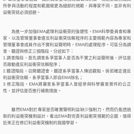
所參與活動的程度和範圍做更為細部的規範，與專家不同，並非有利
益衝突就必須迴避。
為進一步加強EMA處理利益衝突的強健性，EMA科學委員會和專
家，以及管理董事會違反利益衝突信賴程序的主要規範內容為專家和
管理董事會成員作出不實利益聲明時，EMA的處理程序。可區分為調
查、聽證與修正三個階段，分述如下：
1.調查階段，首先調查系爭當事人是否為不實之利益聲明後，評估是
否啟動違反利益衝突信賴程序；
2.聽證階段，召開聽證會，聽證系爭當事人陳述觀點。倘若確定違反
利益衝突信賴，系爭當事人即自EMA除名；
3.修正階段，EMA將審查系爭當事人曾經參與科學審查案件的公正
性，並評估是否進行補救措施。
雖然EMA對於專家是否確實聲明利益缺少強制力，然而仍能透過
新的利益衝突機制設計，看出EMA對完善利益衝突規範的企圖，值得
近來正在修訂利益衝突機制的我國學習。