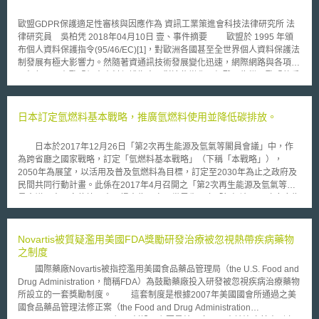
歐盟GDPR保護適足性審核與因應作為 資訊工業策進會科技法律研究所 法
律研究員 吳柏凭 2018年04月10日 壹、事件摘要 歐盟於 1995 年頒
布個人資料保護指令(95/46/EC)[1]，對歐洲各國甚至全世界個人資料保護法
制發展有極大影響力。然隨著資通訊技術發展變化迅速，網際網路與各項應
用興起，既有歐盟個人資料保護指令面對這些變化已經難以為繼，歐盟執委
會(European Commission) 出新的資料保護規則（General Data
Protection Regulation, GDPR），於2016年4月27日通過，5月4日公布，
正式成為歐盟第2016/679號規則（Regulation (EU) 2016/679）[2]。由於
日本訂定氫燃料基本戰略，推廣氫燃料使用並降低碳排放。
歐盟原則上禁止個人資料跨境傳輸，只有在被認可具有保護適足性
(Adequate level of protection)的國家或地區才能例外許可傳輸，因此如何
日本於2017年12月26日「第2次再生能源及氫氣等閣員會議」中，作
獲得歐盟保護適足性認可，就成為能否跨境傳輸歐盟個資的關鍵。 貳、重
為跨省廳之國家戰略，訂定「氫燃料基本戰略」（下稱「本戰略」），
點說明 一、個人資料保護指令保護適足性審查規定 1995年的個人資料
2050年為展望，以活用及普及氫燃料為目標，訂定至2030年為止之政府及
保護指令，就有禁止會員國將個人資料跨境傳輸至對資料保護不具有保護適
民間共同行動計畫。此係在2017年4月召開之「第2次再生能源及氫氣等閣
足性之國家[3]。在第25條第2項中，對於保護適足性的審查，包括資料的性
員會議」中，安倍總理大臣提出為了實現世界先驅之「氫經濟」，政府應為
質、處理目的和期間、資料的發生地及最終目的地、該國家施行的普通法及
一體化策略實施，指示於年度內訂定基本戰略。為此，經濟產業省（下稱
特別法規範、以及安全措施等，透過個案綜合判斷是否具有保護適足性[4]。
「經產省」）邀集產官學專家，召開「氫氣及燃料電池戰略協議會」為討論
而關於具體的判斷標準，則依照第29條規定資料保護工作小組（Article 29
審議，擬定本戰略。其提示出2050年之未來之願景，從氫氣的生產到利用
Novartis被質疑濫用美國FDA獎勵研發治療被忽視熱帶疾病藥物
Data Protection Working Party）的指導文件[5]，其中對於法律規範審查，
之過程，跨各省廳之管制改革、技術開發關鍵基礎設施的整備等各種政策，
之制度
除了內容外，更重視個資保護的執行面。 二、GDPR保護適足性審查規定
在同一目標下為整合，擬定過程中有經產省、國土交通省、環境省、文部科
GDPR延續了個人資料保護指令的規定，原則上禁止資料跨境傳輸至對
國際藥廠Novartis被指控濫用美國食品藥品管理局（the U.S. Food and
學省及內閣府為共同決定。 氫燃料基本戰略之訂定，欲解決之兩大課
資料保護不具有適足性之國家[6]。根據第45條第2項規定，適足性的評估包
Drug Administration，簡稱FDA）為鼓勵藥廠投入研發被忽視疾病治療藥物
題： 第一，能源供給途徑多樣化及自給率的提高：日本94％的能源需
括以下要素： 法治、對人權與基本自由之尊重、一般與部門之相關立法，
所設立的一套獎勵制度。 這套制度是根據2007年美國國會所通過之美
依靠從海外輸入化石燃料，自給率僅有6-7％，自動車98％的燃料為石油，
包括有關公共安全、防衛、國家安全及刑法、公務機關對個人資料之接近使
國食品藥品管理法修正案（the Food and Drug Administration
其中87％需從中東輸入。火力發電場所消費的燃料中，液態天然氣