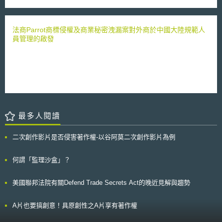
用權、及該等立法、資料保護規則、專業規則及安全措施之執行。 有一個
Amendments Act of 2007）而創設，主要是給予向FDA申請治療其表列之
（LNG）所佔比例也在上升中，而LNG也幾乎全靠輸入。 第二，CO2
或以上獨立監管機關之存在及有效運作，或對象為國際組織時，確保及執行
被忽視熱帶疾病（例如瘧疾、血吸蟲病、利什曼病等）藥品查驗登記並獲通
排出量的削減。日本政府2030年度之CO2排出量預定比2013年度削減25％
資料保護規則之遵守，包括充足之執行權，以協助及建議資料主體行使其權
過之申請者一份所謂「藥品優先審查劵」（priority review voucher），讓
為目標。但是，受到東日本大地震後福島第一核能發電廠事故的影響，日本
利，並與會員國之監管機關合作； 個人資料向其他第三國或國際組織進一
該申請者可以用於之後所提出的人類藥品查驗登記申請，而得以享有優先審
法商Parrot商標侵權及商業秘密洩漏案對外商於中國大陸規範人
國內之核能電廠幾乎都停止運轉，因此LNG火力發電廠的運轉率也提高。
步移轉，該其他第三國或國際組織之規則、判例法、及有效且可執行之資料
查之權利。 這個所謂「藥品優先審查劵」對於藥廠來說可說是價值非
員管理的啟發
LNG比起煤炭或石油，其燃燒時產生CO2之量較為少，但是現在日本電力的
主體權利及個人資料受移轉之資料主體有效之行政與司法救濟；第三國或國
凡，因為藥品查驗登記程序正常情況往往超過10個月以上，但是適用優先審
大部分是倚賴LNG火力發電，CO2排出量仍是增加中。 因此本次決定
際組織所加入之國際協定，或其他因具法律拘束力之合約或辦法、及從其參
查程序之申請案，卻可以有九成左右在6個月內就獲得通過，這對於藥廠的
之氫燃料基本戰略，係以確實建構日本能源安全供給體制，並同時刪減CO2
與多邊或區域體系而生之義務，尤其關於個人資料保護者。 以上規定
好處在於，其可以比其他競爭者更快地將其所生產藥品上市販售。
排出量為目標，能源如過度倚賴化石燃料，則係違反此二大目標，因此活用
與個人資料保護指令最大不同在於將保護適足性的判斷標準明文化，同時補
Novartis於2009年4月獲得FDA通過其就治療瘧疾藥物Coartem之查驗登記
不產生CO2的氫燃料。但是日本活用氫燃料之狀況，尚處於極小規模，或者
充個人資料向第三地再傳輸應注意的規範、具有獨立性監管機關等規定，填
申請，而成為適用此獎勵制度之首例並獲得「藥品優先審查劵」。Novartis
是實驗階段。把氫燃料作為能源之燃料電池車(FCV)，其流通數量也非常
補原本個人資料保護指令的漏洞。 三、保護適足性認可程序與現況 保
的行為之所以招致批判，因為其所申請之藥物Coartem並非是針對治療瘧疾
少，而氫燃料販賣價格也並非便宜。 氫燃料戰略之目標係以大幅提高
護適足性認可的程序[7]為： 來自歐盟執委會的提案。 得到由歐盟各國資料
所研發出來的新藥，其從1999年起便已在部分國家被許可使用，只是該藥
氫燃料消費量，降低其價格為目的。現在日本氫燃料年間約200噸消費，預
保護機關組成之作業會議(European Data Protection Board)的意見。 得到
物在美國從未被申請查驗登記而獲准通過。由於上述獎勵制度並未言明是針
定2020年提高至4000噸，2030年提高至30萬噸，同時並整備相關商用流通
最多人閱讀
歐盟各國代表的承認。 歐盟執委會合意認可。 縱然取得認可，之後也
對新開發之治療熱帶疾病的藥品，所以Novartis的動作可以符合其要件並獲
網。為了提高氫燃料消費量，需實現低成本氫燃料利用，使氫燃料之價格如
會每四年檢驗一次[8]，如果被判定不具保護適足性，則仍會取消原本的認可
得獎勵，但此舉卻有鑽法律漏洞之嫌。
同汽油及LNG同一程度之成本。現在1Nm3約為100日圓，2030年降低至30
[9]。 現階段已通過保護適足性審核的國家地區包括：安道爾、阿根
二次創作影片是否侵害著作權-以谷阿莫二次創作影片為例
日圓，最終以20日圓為目標，約為目前價格之5分之一為目標，在包含環境
廷、加拿大（民間機構）、法羅群島、根西島、以色列、馬恩島、澤西島、
上價值考量，使其具備與既有能源有同等競爭力。 實現此一目標需具
紐西蘭、瑞士及烏拉圭，另有美國限於「隱私盾」框架(Privacy Shield
備：1.以便宜原料製造氫， 建立氫大量製造與大量輸送之供應鏈；2.燃料電
何謂「監理沙盒」？
framework)方可傳輸。 參、事件評析 （一）保護適足性認可的效益 除
池汽車（FCV）、發電、產業利用等大量氫燃料利用及技術之開發。 以便
了取得適足性認可外，個別企業可以透過1.標準契約條款(Standard
宜原料製造氫， 建立氫大量製造與大量輸送之供應鏈 透過活用海外未利用
Contractual Clauses, SCC)；2.拘束企業準則(Binding Corporate Rules,
美國聯邦法院有關Defend Trade Secrets Act的晚近見解與趨勢
資源，以澳洲之「褐碳」以及汶萊之未利用瓦斯等得製造氫，目前正在大力
BCR)；或3.取得同意方式進行跨境傳輸[10]。但是取得適足性認可不但可以
推動國際氫燃料供應鏈之開發計畫。水分含量多之褐碳，價格低廉，製造氫
節省企業在個資跨境傳輸的成本，減輕企業負擔，同時也有助於整體產業突
氣過程中產生之CO2，利用目前正在研究進行中之CCS技術(「Carbon
破歐盟貿易壁壘。 （二）通過保護適足性審核的困難 雖然現行通過適
A片也要搞創意！具原創性之A片享有著作權
dioxide Capture and Storage，CO2回收及貯留技術)，將可製造低廉氫
足性審核的國家地區有11個，惟需注意的是，根西島、馬恩島、以及澤西島
氣。為了將此等海外製造之氫氣輸送至日本，使設備大規模化，並開發特殊