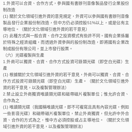
1.外資可以合資、合作方式，參與國有書辦刊音像製品發行企業股份
制改造
(1) 關於文化領域引進外資的意見規定，外資可以參與國有書辦刊音像
製品發行企業股份制改造，但中方仍必須控股51%以上，或是佔有主
導地位。（關於文化領域引進外資的若干意見）
(2) 此種方式與一般合資、合作之投資模式有些許不同。國有企業係屬
於特殊之經濟組織，而透過外資參與的股份制改造，即將國有企業改
制成股份有限公司，並上市發行股票。
（六）光碟複製與生產
1.外商可以獨資、合資、合作方式投資可錄類光碟（即空白光碟）生
產
(1) 根據關於文化領域引進外資的若干意見，外商可以獨資、合資、合
作方式投資可錄類光碟（即空白光碟）生產。（關於文化領域引進外
資的若干意見，以及複製管理辦法）
2.禁止設立外商獨資唯讀類光碟和磁帶磁片複製單位；惟允許合資、
合作為之
(1) 唯讀類光碟（我國稱唯讀光碟，即不可複寫且具有內容光碟，例如
一些影音光碟）和磁帶磁片複製單位，禁止外商獨資，但允許中外合
資、合作的方式為之，惟中方必須控股或占主導地位。（關於文化領
域引進外資的若干意見，以及複製管理辦法）