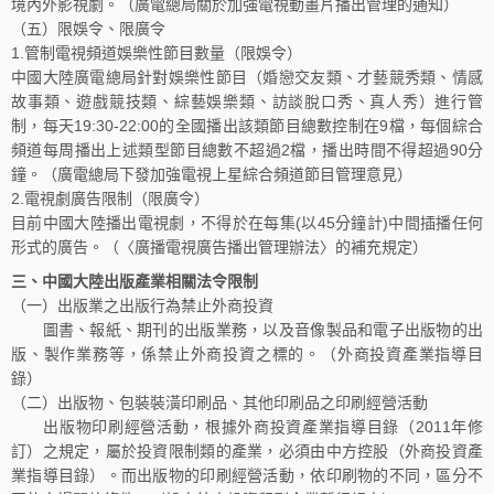
境內外影視劇。（廣電總局關於加強電視動畫片播出管理的通知）
（五）限娛令、限廣令
1.管制電視頻道娛樂性節目數量（限娛令）
中國大陸廣電總局針對娛樂性節目（婚戀交友類、才藝競秀類、情感
故事類、遊戲競技類、綜藝娛樂類、訪談脫口秀、真人秀）進行管
制，每天19:30-22:00的全國播出該類節目總數控制在9檔，每個綜合
頻道每周播出上述類型節目總數不超過2檔，播出時間不得超過90分
鐘。（廣電總局下發加強電視上星綜合頻道節目管理意見）
2.電視劇廣告限制（限廣令）
目前中國大陸播出電視劇，不得於在每集(以45分鐘計)中間插播任何
形式的廣告。（〈廣播電視廣告播出管理辦法〉的補充規定）
三、中國大陸出版產業相關法令限制
（一）出版業之出版行為禁止外商投資
圖書、報紙、期刊的出版業務，以及音像製品和電子出版物的出
版、製作業務等，係禁止外商投資之標的。（外商投資產業指導目
錄）
（二）出版物、包裝裝潢印刷品、其他印刷品之印刷經營活動
出版物印刷經營活動，根據外商投資產業指導目錄（2011年修
訂）之規定，屬於投資限制類的產業，必須由中方控股（外商投資產
業指導目錄）。而出版物的印刷經營活動，依印刷物的不同，區分不