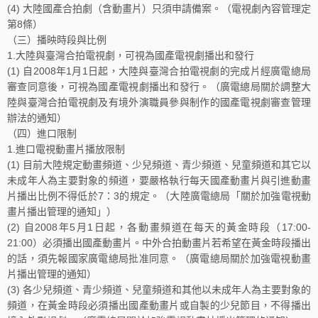
(4) 大陸國產合拍劇（含動畫片）只須申請備案。（電視劇內容管理定
第8條）
（三）播映時段與比例
1.大陸與臺灣合拍電視劇，可視為國產電視劇播出和發行
(1) 自2008年1月1日起，大陸與臺灣合拍電視劇的完成片經廣電總局
審查同意後，可視為國產電視劇播出和發行。（廣電總局關於調整大
陸與臺灣合拍電視劇及有境外演職員參與制作的國產電視劇審查管理
辦法的通知）
（四）進口限制
1.進口電視動畫片播放限制
(1) 目前大陸規定動畫頻道、少兒頻道、青少頻道、兒童頻道和其它以
未成年人為主要對象的頻道，要嚴格執行每天國產動畫片與引進動畫
片播出比例不得低於7：3的規定。（大陸廣電總局「關於加強電視動
畫片播出管理的通知」）
(2) 自2008年5月1日起，各動畫頻道在每天的黃金時段（17:00-
21:00）必須播出國產動畫片。中外合拍動畫片若希望在黃金時段播出
的話，須先報國家廣電總局批准同意。（廣電總局關於加強電視動畫
片播出管理的通知）
(3) 各少兒頻道、青少頻道、兒童頻道和其他以未成年人為主要對象的
頻道，在黃金時段必須播出國產動畫片或自製的少兒節目，不得播出