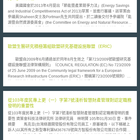
美國國會於2013年4月提出「節能暨產業競爭力法」(Energy Savings
and Industrial Competitiveness Act of 2013)草案，並進行審議。該草案由
參議員Shaheen女士及Portman先生共同提出，於二讀後交付予參議院「能
源暨自然資源委員會」(the Committee on Energy and Natural Resources)
進行討論表決。委員會於2013年5月13日以多數決批准該草案並修正若干條
款，全案排入美國國會第113會期等待表決。 本草案屬於包裹式立法，
旨在提昇住宅及商用建築並產業等多面向之能源節約，共分成四個章節:
首先對於提昇產業生產競爭力領域(Industrial Efficiency and
歐盟生醫研究積極籌組歐盟研究基礎設施聯盟（ERIC）
Competitiveness)，加強產業轉型，草案中修正「能源獨立及安全法」
(Energy Independence and Security Act of 2007)、「能源政策及管理法」
歐盟自2009年6月通過並於同年8月生效之「第723/2009號歐盟研究基
(Energy Policy and Conservation Act，並刪修「2005年能源政策法」及
礎設施聯盟法律架構規則」（COUNCIL REGULATION (EC) No 723/2009
「1992年能源政策法」若干條款。計劃在能源部下，成立「供應鏈之星」
of 25 June 2009 on the Community legal framework for a European
(Supply Star Program) 計畫，推動整體產業供應鏈之能源效率，達節能、
Research Infrastructure Consortium (ERIC)，簡稱第723/2009號規則），
節水或其他自然資源目的。 其次，在建築(Buildings)領域，草案乃修正
其乃希望能促進各會員國間各自分散的研究基礎設施（Research
「能源管理及生產法」(Energy Conservation and Production Act)，更新
Infrastructures，簡稱RIs）之資源凝聚及共享，讓原本僅為設施設備的RIs
「模範建築能源規範」(model building energy codes)；就住宅建築及商用
整合起來，透過由3個以上歐盟會員國作為某特定ERIC成員之方式，依第
建築，分別以「2009國際能源管理規範」 (International Energy
723/2009號規則向歐盟執委會提出ERIC設立申請，經執委會同意後，ERIC
從103年度民專上更（一）字第7號淺析智慧財產管理對認定職務
Conservation Code, IECC)及「ASHRAE標準90.1-2010」作為基準，並將
即可取得獨立法律地位及法律人格，以自己名義獲得、享有或放棄動產、不
發明的重要性
經濟成本效益納入考量。 以及在私用商業建築效率提升融資機制
動產及智慧財產，以及締結契約及作為訴訟當事人，並得豁免無須被課徵加
(Private Commercial Building Efficiency Financing)上，能源部將啟動「商
從103年度民專上更（一）字第7號淺析智慧財產管理對認定職務發明的重
值稅（value added tax）和貨物稅（excise duty）等稅賦。歐盟創設ERIC
業建築能源融資倡議」(Commercial Building Energy Financing
要性 資策會科技法律研究所 法律研究員 林明賢 105年01月30日 壹、事件
法律架構之目的，是希望能透過國際合作、彙集國際資源，在歐盟建立起頂
Initiative)，在州的層級，擴大私部門及商業建築進行能源效率翻新工程之補
摘要 馬克旦(台灣綠牆開發股份有限公司員工，原審被告，以下稱被上
尖研發環境，吸引跨國研發活動集中與進駐，利用規模化的大型研究基礎設
助範疇。 第四，關於聯邦公部門機關之能源效率(Federal Agency
訴人)以其所有之新型專利第M367678號與方智股份有限公司簽訂合作開發
施導引出世界級研發。 截至目前，由奧地利、比利時、捷克、德國、
Energy Efficiency)，草案乃修正「國家能源管理政策法」(National Energy
案，方智股份有限公司之股東與被上訴人共同成立台灣綠牆開發股份有限公
荷蘭等國作為成員及瑞士作為觀察員所建立之「歐盟健康、老化及退休調