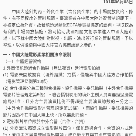
101年06月08日
中國大陸針對內、外資企業（含台資企業）的市場開放資格、條
件，有不同程度的管制規範。臺灣業者在中國大陸外資管制規範下，
亦被定位為外資，故若能透過類似ECFA等貿易協定的談判，爭取較為
有利的市場開放措施，將可協助我國相關文創事業進入中國大陸市
場。以下就中國大陸針對影視、出版、演出等行業的管制規範，予以
整理，以供後續與中國大陸官方協商議題之參酌。
一、中國大陸電影產業相關法令限制
（一）主體經營資格
1.外商僅能透過合作攝製（無法獨資）進行電影拍攝
(1) 電影未開放獨資（境外組織）拍攝，僅能與中國大陸方合作拍攝
（電影管理條例第18條）
(2) 合作攝製分為三種聯合攝製、協作攝製、委託攝製（中外合作攝製
電影片管理規定第5條）。聯合攝製聘用的境外主創人員需要經過廣電
總局批准，且外方主要演員比例不得超過主要演員總數的三分之二
（中外合作攝製電影片管理規定第13條）。而協作攝製、委託攝製的
影片因為不在中國大陸上映，所以無此問題。
2.電影製片單位限於中外合營（合作、合資）
(1) 外商無法獨資成立電影製片單位，僅能透過合作、合資的方式進
行，並由中方廣電總局提出申請，成立後享有與其國有電影製片單位