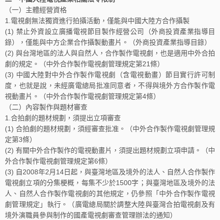
（一）主體經營資格
1.電視劇無法獨資進行拍攝活動，僅能與中國大陸方合作攝製
(1) 禁止外資設立廣播電視節目製作經營公司（外商投資產業指導目
錄），僅能與中方企業合作攝製動畫片。（外商投資產業指導目錄）
(2) 與台灣地區的法人與自然人，合作製作電視劇，也是適用中外合拍
劇的規定。（中外合作製作電視劇管理規定第21條）
(3) 中國大陸對中外合作製作電視劇（含電視動畫）節目實行許可制
度，也就是說，未經廣電總局批准同意者，不得與境外方合作製作電
視動畫片。（中外合作製作電視劇管理規定第4條）
（二）內容製作與題材審查
1.合拍劇的題材規劃，須提出立項審查
(1) 合拍劇的題材規劃，須經審查批准。（中外合作製作電視劇管理規
定第3條）
(2) 有關中外合作製作的電視動畫片，須提出題材規劃立項申請。（中
外合作製作電視劇管理規定第6條）
(3) 自2008年2月14日起，與臺灣地區及境外的法人、自然人合作製作
電視劇立項的分集梗概，每集不少於1500字；與臺灣地區及境外的法
人、自然人合作製作電視劇的其他規定，仍參照「中外合作製作電視
劇管理規定」執行。（廣電總局關於調整大陸與臺灣合拍電視劇及有
境外演職員參與制作的國產電視劇審查管理辦法的通知）