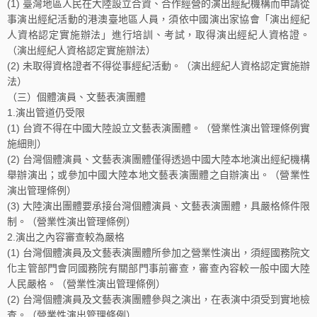
(1) 臺灣地區人民在大陸設立合資、合作經營的演出經紀機構而申請從
事演出經紀活動的港澳臺地區人員，須依中國演出家協會「演出經紀
人資格認定實施辦法」進行培訓、考試，取得演出經紀人資格證。
（演出經紀人資格認定實施辦法）
(2) 未取得資格證者不得從事經紀活動。（演出經紀人資格認定實施辦
法）
（三）個體演員、文藝表演團體
1.演出管道仍受限
(1) 台資不得在中國大陸設立文藝表演團體。（營業性演出管理條例實
施細則）
(2) 台灣個體演員、文藝表演團體僅得透過中國大陸本地演出經紀機構
舉辦演出；或參加中國大陸本地文藝表演團體之自辦演出。（營業性
演出管理條例）
(3) 大陸演出團體要承接台灣個體演員、文藝表演團體，具嚴格條件限
制。（營業性演出管理條例）
2.演出之內容審查較為嚴格
(1) 台灣個體演員及文藝表演團體所參加之營業性演出，須經國務院文
化主管部門會同國務院有關部門事前審查，審查內容較一般中國大陸
人民嚴格。（營業性演出管理條例）
(2) 台灣個體演員及文藝表演團體參與之演出，在表演中須受到實地檢
查。（營業性演出管理條例）