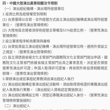
四、中國大陸演出產業相關法令限制
（一）演出經紀機構、演出場所經營單位
1.投資比例及經營權受到限制
(1) 台資僅得以合資、合作經營方式設立演出經紀機構或演出場所經營
單位。（營業性演出管理條例）
(2) 大陸地區合營者須保有經營主導權及51%投資比例。（營業性演出
管理條例）
2.設立審查程序較為繁瑣與嚴格
(1) 台資投資設立演出經紀機構、演出場所經營單位時，適用外資設立
之規定。（營業性演出管理條例）
(2) 設立須透過省級文化主管部門向國務院文化主管部門提出申請，國
務院文化主管部門依據省級主管部門出具之審查意見，決定是否頒發
營業性演出許可證；申請人取得許可證後，再依照外商投資相關規定
辦理。（營業性演出管理條例）
3.舉辦演出或從事經紀業務須由演出經紀人執行
(1) 演出經紀機構從事演出經紀活動時，須由取得資格證的專職演出經
紀人負責執行業務。（演出經紀人資格認定實施辦法）
(2) 演出經紀機構設立時，須登記專職演出經紀人身份。（營業性演出
管理條例實施細則）
（二）演出經紀人