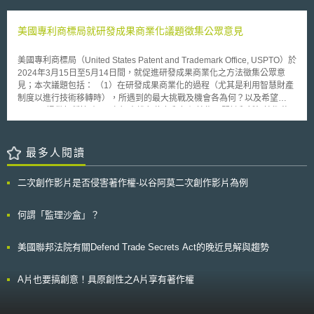
Conservation Act)，討論將在聯邦公部門建築導入資通訊科技(ICT)，推動
司(原審原告，以下稱上訴人)。被上訴人將新型專利第Ｍ367678號授權予上
查」（The Survey of Health, Ageing and Retirement in Europe，簡稱
能源效率及節約。 本草案就公部門及私部門能源效率之提升皆有著
訴人使用，並簽立專利授權書，約定被上訴人如使用上訴人資源進行研發，
SHARE），乃是歐盟首次提出申請且正式設立之ERIC。SHARE-ERIC乃一
墨，觀察該草案目前已獲得美國商會等數百位企業團體支持。若本會期能順
研發成果由雙方共享。被上訴人於就職期間逕行在台灣申請並取得新型專利
美國專利商標局就研發成果商業化議題徵集公眾意見
大型的人口老化多國研究資料庫，並已收錄45,000筆以上年齡50歲以上個
利通過，勢必對於既有能源法制產生一定之變革，相關趨勢當值留意之。
第Ｍ417768號，並依此專利向中國大陸申請相同內容之中國大陸實用新型
人之健康、社經地位及社會家庭網絡之跨領域及跨國籍資料，SHARE-
專利CN202026637U號。上訴人請求法院確認台灣新型專利第Ｍ417768號
ERIC之資料分析除將有助歐盟國家就老化社會之福利系統為規劃，更預期
美國專利商標局（United States Patent and Trademark Office, USPTO）於
及中國大陸實用新型專利CN202026637U號(以下簡稱系爭專利)為上訴人與
將成為推動其活動及健康老化歐盟創新伙伴試行計畫之重要基石。 除
2024年3月15日至5月14日間，就促進研發成果商業化之方法徵集公眾意
被上訴人共有。 貳、本案重點說明[1] 一、上訴人可循民事訴訟程序請求認
此之外，自2008年起由歐盟撥款500萬歐元籌備成立之「生物銀行及生物分
見；本次議題包括： （1）在研發成果商業化的過程（尤其是利用智慧財產
定專利申請權及專利權歸屬 有關專利申請人的變更，專利申請人能否
子資源研究基礎機構」（Biobanking and Biomolecular Resources
制度以進行技術移轉時），所遇到的最大挑戰及機會各為何？以及希望
提起確認之訴？主要考量論點有二說：（一）行政法構造論；（二）利益考
Research Infrastructure，簡稱BBMRI），從2008年至今（2011）年1月底
USPTO提供何種協助？ （2）在進行綠色和氣候技術、關鍵和新興技術移
量論[2]。行政法構造論認為行政處分若有違法應以行政訴訟的程序予以撤
3年籌備期間，已募得30個以上國家之53個會員聯盟以及280個聯繫組織
轉時，有無遇到任何智慧財產相關的挑戰及機會，以及希望USPTO提供何
銷，或尋舉發之程序予以撤銷專利權。真正專利權人不能用確認訴訟的方式
（大部分為生物銀行），預計將建立成為最大的泛歐生物銀行，病患及歐盟
種協助？ （3）請列出可促進研發成果運用、綠色和氣候技術及關鍵和新興
變更專利權人。而利益考量論認為真正專利權人能用確認訴訟的方式變更專
人口之樣本與資料之介面，以及頂尖生醫研究之介面，且為了要BBMRI-
技術移轉的政策與作法； （4）請列出各利害關係人在界定潛在被授權人及
最多人閱讀
利權人。 本案法院認為因僱傭關係而生專利申請權及專利權歸屬之爭
ERIC，BBMRI指導委員會業已擬定「BBMRI-ERIC備忘錄」提供予有興趣
進行技術移轉時，所面臨的智慧財產相關挑戰，以及現行制度有無需要改
執，可先向民事法院提起確認專利申請權及專利權歸屬之訴訟，於獲勝訴判
之會員國家簽署，希望能在今年底前成立BBMRI-ERIC。
變，以減少這些挑戰； （5）請就USPTO於新冠肺炎疫情期間所推動，一
決確定後，即可附具該確定判決，向專利專責機關申請變更權利人名義[3]。
二次創作影片是否侵害著作權-以谷阿莫二次創作影片為例
用於媒合新冠肺炎治療技術供需雙方之「Patent 4合作夥伴平台計畫」
二、系爭專利為兩造所共有 本案系爭專利授權書第4條記載：「甲方
（The Patents 4 Partnerships platform）進行評論，包含促成合作關係之作
（按：即馬○旦）如使用乙方（按：即綠○公司）資源進行研發，研發成果由
法； （6）請就USPTO於2022年7月參與之「世界智慧財產權組織
何謂「監理沙盒」？
雙方共享之」。雙方的締約真意在於若被上訴人研發之專利有使用上訴人資
（WIPO）綠色計畫」（WIPO GREEN）進行評論，包含USPTO可如何促
源，則該專利須登記為雙方共有。法院認定系爭專利係利用上訴人資源所研
進計畫的成功與擴大影響力； （7）請列出USPTO可協助特定人士、技
發，依前開系爭專利授權書第4條及兩造訂約真意，系爭專利應登記為兩造
美國聯邦法院有關Defend Trade Secrets Act的晚近見解與趨勢
術、產業、公司，降低研發成果運用過程中面臨挑戰之可能作法； （8）請
所共有。 參、事件評析 一、職務發明或非職務發明的界定 我國關於職
列出USPTO可協助「代表性不足群體」（underrepresented group）、個
務發明的定義主要規定在專利法第7條第2項[4]，職務發明係指受雇人於僱
體發明者、中小企業提升研發成果運用認知，及克服現行挑戰的作法；
A片也要搞創意！具原創性之A片享有著作權
傭關係中之工作所完成之發明、新型或設計。我國智慧財產局公布之專利逐
（9）請列出USPTO可協助少數群體服務機構（Minority Serving
條釋義進一步提到「職務上發明」係指受雇人於僱傭關係存續中，基於本身
Institutions, MSIs）、傳統黑人大學（Historically Black Colleges and
派受工作之範圍內，所完成之發明，發明為其工作內容之一，也是執行職務
Universities, HUCUs）擴大其研發成果商業化的機會； （10）USPTO在促