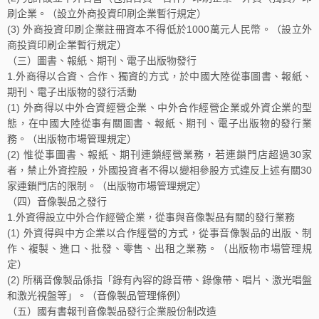
刷企業。（設立外商投資印刷企業暫行規定）
(3) 外商投資印刷企業註冊資本不得低於1000萬元人民幣。（設立外
商投資印刷企業暫行規定）
（三）圖書、報紙、期刊、電子出版物發行
1.外商得以合資、合作、獨資的方式，於中國大陸從事圖書、報紙、
期刊、電子出版物的發行活動
(1) 外商得以中外合資經營企業、中外合作經營企業或外資企業的型
態，在中國大陸從事有關圖書、報紙、期刊、電子出版物的發行業
務。（出版物市場管理規定）
(2) 惟從事圖書、報紙、期刊連鎖經營業務，若連鎖門店超過30家
者，禁止外資控股，外國投資者不得以變相參股方式違反上述有關30
家連鎖門店的限制。（出版物市場管理規定）
（四）音像製品之發行
1.外資得設立中外合作經營企業，從事與音像製品有關的發行業務
(1) 外資得與中方企業以合作經營的方式，從事音像製品的出版、制
作、複製、進口、批發、零售、出租之業務。（出版物市場管理規
定）
(2) 所稱音像製品係指「錄有內容的錄音帶、錄像帶、唱片、激光唱盤
和激光視盤等」。（音像製品管理條例）
（五）國有書報刊音像製品發行企業股份制改造