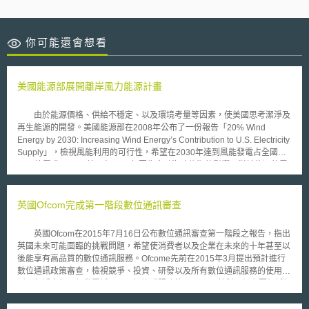
你可能還會想看
美國能源部展開離岸風力能源計畫
由於能源價格、供給不穩定、以及環境考量等因素，使美國思考潔淨及
再生能源的開發。美國能源部在2008年公布了一份報告「20% Wind
Energy by 2030: Increasing Wind Energy’s Contribution to U.S. Electricity
Supply」，檢視風能利用的可行性，希望在2030年達到風能發電占全國
20%的需求。 美國在2010年因為金融海嘯後期的影響，對於能源的需
求及價格降低，導致風能的發展減緩。而面臨一些新興的市場，例如拉丁美
洲、非洲、亞洲陸續加入風能的開發領域，尤其中國大陸，自2005年後，
幾乎每年呈倍數成長，2010年所累積的風能更超越美國，美國再度投入相
英國Ofcom完成第一階段數位通訊審查
關的計畫研發，在今年(2012)美國能源部宣布展開一項投入1.8億、長達六
年的離岸風力能源計畫。 此計畫的第一步將於今年投入二千萬於全美
英國Ofcom在2015年7月16日公布數位通訊審查第一階段之報告，指出
四處離岸地區導入風力能源，這些風力能源計畫將能加速風力科技的重大發
英國未來可能面臨的挑戰問題，希望使消費者以及企業在未來的十年甚至以
展，並能協助美國能源的多樣性規劃、提升經濟發展。離岸風力是美國相當
後能享有高品質的數位通訊服務。Ofcome先前在2015年3月提出預計進行
具有潛力的能源，估計可以提供超過4000GW的能量，可以緩和美國的能源
數位通訊政策審查，檢視競爭、投資、研發以及所有數位通訊服務的使用情
危機及經濟和環境的挑戰，而且能夠提供大部分人民居住的沿海城市的能源
形，包括寬頻、行動電話、以及捆綁式服務等。 Ofcom針對四個主要領域部
和電力。 此一計畫之申請者，希望是能在能源開發、設備提供、研究
分提出建議： 1.市場的投資與研發，有助於服務普及。 Ofcom預估10Mbit/s
機構、海洋裝置專家等領域組成世界級的團隊。其目的是為了促進美國離岸
為必要的寬頻速度，可以提供每天熱門的線上服務使用，例如影視音隨選服