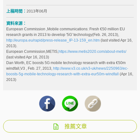
上稿時間：
2013年06月
資料來源：
European Commission ,Mobile communications: Fresh €50 million EU
research grants in 2013 to develop '5G' technology(Feb. 26, 2013),
http://europa.eu/rapid/press-release_IP-13-159_en.htm
(last visited Apr 16,
2013).
European Commission,METIS,
https://www.metis2020.com/about-metis/
(last visited Apr 16, 2013)
Dan Worth, EC boosts 5G mobile technology research with extra €50m
windfall,V3 , Feb. 27, 2013,
http://www.v3.co.uk/v3-uk/news/2250963/ec-
boosts-5g-mobile-technology-research-with-extra-eur50m-windfall
(Apr 16,
2013)
推薦文章