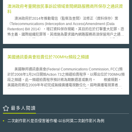
風力的發展，並協助下一代風力能源科技的設計與示範。這個試驗計畫能協
務。然而，目前英國僅有8%家戶可以取得此等速度服務。因此，Ofcom檢
澳洲政府考量開放民事訴訟領域查閱網路服務商所保存之通訊資
助瞭解導入離岸渦輪機、連接渦輪機與電網的主要挑戰。投入這個新興的產
視法規如何使未來超高速寬頻的商業應用發展更完備。同時，Ofcom預估將
料
業，政府的補助可協助降低成本並加速美國沿海風力能源科技的發展，而且
來4G行動寬頻將達98%，但未來消費者與企業的期望也將隨之增高，因此
在實際的沿海環境測試能提供有價值的資訊。 在積極發展風能的同
澳洲政府於2014年推動電信（監察及查閱）法修正（資料保存）案
仍有待於再加強網路投資。 2.競爭，藉此能提供有品質的服務和良好的價
時，美國參議院於2012年3月，否決了風能業者延長租稅優惠的提案，此租
（Telecommunications (Interception and Access)Amendment (Data
格。 在此次的檢討中，Ofcom將檢視以下議題: (1) 保留目前運作模式:電信
稅優惠方案將於年底屆至。此優惠是針對風能發電製造成本的補貼，相關業
Retention) Bill 2014），增訂資料保存規範，其目的在於打擊重大犯罪、恐
網絡部門Openreach有別於BT，在功能上不同，利用一般性市場審查來說
者紛紛表示，終止此補貼將會影響美國風能的發展，因此他們將會繼續爭
怖主義、國際組織犯罪等，其措施為要求國內網路服務商須保留用戶之通訊
明任何與競爭相關之問題。 (2) 將目前的運作模式延伸: 透過對於BT的新規
取。
資料，並保存期間至少2年，對此，當時情報及保安事務議會聯合委員會
範，例如利用較強的誘因來控制批發價格，藉此改善服務品質，或甚至當
（下稱委員會）於評估該修正案時，卻發現一項爭議問題，即民事訴訟當事
BT出現問題時，以處罰方式進行。 (3) 將Openreach從BT中劃分，藉此可
人亦得查閱通訊資料，但資料保存行為之正當性乃立基於維護國家安全，實
以對末端使用者有良好的競爭利益。 (4) 去管制並且促進網路競爭。 3.賦予
與民事訴訟制度意義相悖，故委員會提出應排除民事訴訟領域得以查閱通訊
美國通訊委員會拍賣位於700MHz頻段之頻譜
消費者以及業者有選擇的權利，尤其是可以自由選擇或轉換這些服務提供業
資料之建議。 澳洲政府對於委員會所提出之建議採取全盤接受之態
者。 對於Ofcom而言，所要考量的重點在於消費者在選擇服務時，是否以擁
度，進而重新修訂2014年電信（監察及查閱）法修正（資料保存）案，且
有充分的資訊可以參考。同時要思考消費者在轉換服務業者時，其是否具有
美國聯邦通訊委員會(Federal Communications Commission, FCC)預
併同修正刪除1997年電信法令第280條，有關得以民事訴訟傳票或命令，向
障礙。 4.持續追蹤法規議題，為使市場能構良好運作，應該去管制。 例如
計於2008年1月24日開始Action 73之頻譜拍賣程序，以釋出位於700MHz頻
網路服務商查閱其所保存之通訊資料；至於網路服務商之通訊資料保存義務
OTT網路通訊服務，對於行動業者而言將需要較少的管制，或是是否將現有
段之頻譜，此一頻譜拍賣程序預計將為期數週甚或數月。 根據規劃，
方面，仍須依1979年電信（監察及查閱）法為之。前述修正於2017年4月
的規範直接延伸規定。 未來，在此項檢討之後，ofcom將再進行第二階
美國政府將在2009年年初完成無線廣播電視數位化，屆時廣播電視業者將
13日生效。 然而，澳洲政府方面時至今日卻有態度轉變之趨勢，起因
段的檢視，預計於2015年10月8日進行回應討論，以促使整體英國具有良好
繳回目前使用之700MHz頻段。又由於此一頻段之電波具有傳輸距離遠與穿
於通訊部長與檢察總長於2016年12月20日公告，其認為資料保存措施對於
的通訊服務環境。
透力強之特質，此次之頻譜拍賣活動廣受各方業者矚目，符合競標資格之業
特定類型之民事訴訟並非沒有實益，如：維護智慧財產權事件、家庭事件
者包括電信業者、網路服務提供業者、有線電視業者及衛星電視業者，如
（如：離婚）或勞工權益事件（如：公司起訴勞工）等，故應視類型或個案
AT&T、Verizon Wireless、Google、EchoStar Communications及
最多人閱讀
情形予以開放查閱；因此，主管機關提出三項問題向社會大眾徵求意見：
Cablevision Systems等。據估計，此一頻譜拍賣所得之競標價格可能將會
1、民事訴訟當事人在何種情形下可查閱通訊資料；2、倘若民事訴訟當事人
突破百億美元。 此次拍賣之頻譜包括5個頻段，每一個頻段的拍賣規則
不得查閱通訊資料者，對於民事訴訟會產生何種影響；3、是否有特定之民
二次創作影片是否侵害著作權-以谷阿莫二次創作影片為例
與用途均有所不同。其中D頻段必須與公共安全機構共用，未來得標者必須
事訴訟類型，是排除1997年電信法第280條(1B)不適用。 實際觀察澳
與公共安全機構溝通並達成協議，其所建立之全國性網路在緊急狀況發生
洲政府所推動之該項公告，在其國內爭議相當大，不僅該項公告已臨近前述