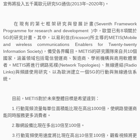
宣佈將投入五千萬歐元研究5G通信(2013年~2020年)。
在現有的第七框架研究與發展計畫(Seventh Framework
Programme for research and development )中，歐盟已有8項關於
5G的研究計畫。其中，以易利信(Ericsson)所主導的METIS(Mobile
and wireless communications Enablers for Twenty-twenty
Information Society)，備受各界矚目。METIS的研究團隊來自共10個
國家，涵蓋領域包括電信營運商、製造商、學術機構與商用軟體業
者。METIS將進行網路拓樸(Network Topologies)、無線連結(Radio
Links)與頻譜使用研究、以為歐洲建立一個5G的行動與無線通信系
統。
目前，METIS對於未來整體目標是希望達到：
1.行動寬頻流量每單位面積能比現在高出1000倍，使網路營運商
能同時服務更多消費者。
2.聯網設備比現在多出10倍至100倍。
3.行動寬頻使用速度將比現在高出10倍至100倍，觀看視頻將更