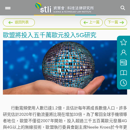
返回列表
上一篇
下一篇
歐盟將投入五千萬歐元投入5G研究
行動寬頻使用人數已達1.2億，且估計每年將成長數億人口，許多
研究估計2020年行動流量將比現在增加33倍。為了奪回全球手機領導
者地位，歐盟不僅從2007年開始，投入超過三千五百萬歐元發展4G
與4G以上的無線技術，歐盟執行委員會副主席Neelie Kroes於今年更