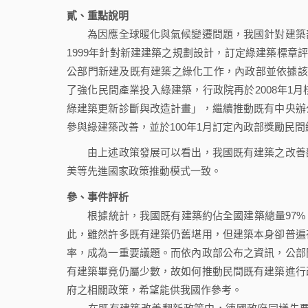
貳、重點說明
為因應全球暖化與氣候變遷問題，我國針對建築部
1999年針對新建建築之規劃設計，訂定綠建築標章
公部門新建及既有建築之綠化工作，內政部並依據該
了強化民間產業投入綠建築，行政院再於2008年1
綠建築更新診斷與改造計畫」，繼續推動既有中央辦
參與綠建築改善，並於100年1月訂定內政部獎勵民
由上述政策發展可以看出，我國既有建築之改善翻
美等先進國家政策推動模式一致。
參、事件
評析
根據統計，我國既有建築約佔全國建築總量97%
此，雖然許多既有建築仍舊堪用，但建築本身卻普遍
率，成為一重要議題。而依內政部公布之資訊，公部
有建築畢竟仍屬少數，故如何推動民間既有建築進行
府之相關政策，希望能供我國作參考。