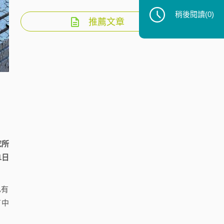
稍後閱讀
(0)
推薦文章
究所
1日
已有
有中