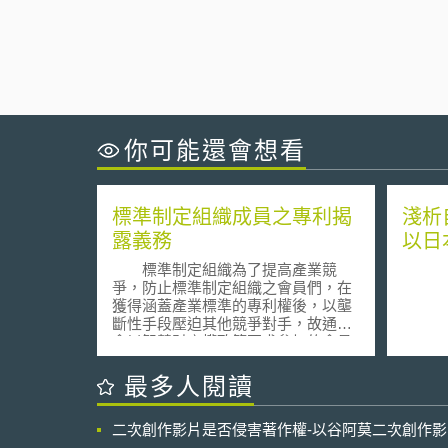
你可能還會想看
標準制定組織成員之專利揭
淺析
露義務
以日
標準制定組織為了提高產業競
爭，防止標準制定組織之會員們，在
獲得涵蓋產業標準的專利權後，以壟
斷性手段壓迫其他競爭對手，故通常
會以智慧財產權政策要求參加的會員
揭露其被標準制定組織選擇寫入標準
的專利。其重要內容通常包括：
最多人閱讀
1. 必要專利揭露 許多標準制定組織皆
有規定，標準必要專利權人應依以誠
二次創作影片是否侵害著作權-以谷阿莫二次創作
實信用及適當方式進行揭露之義務，