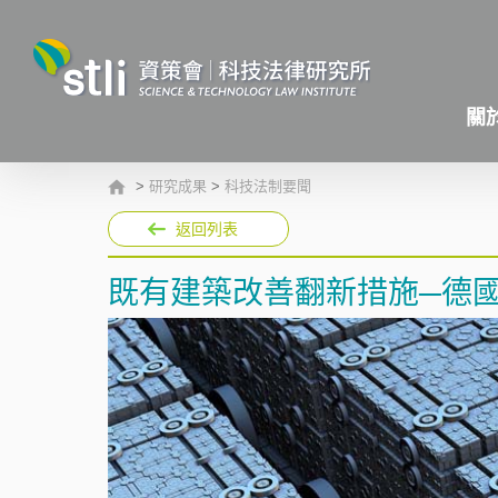
關
>
研究成果
>
科技法制要聞
返回列表
既有建築改善翻新措施─德