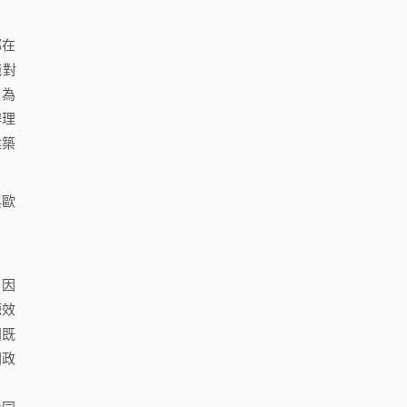
部在
施對
，為
辦理
建築
與歐
。因
源效
門既
國政