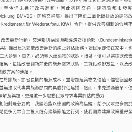
求公部門建築必須進行改善翻新，以逐年降低其能源消耗量。與
築，至今仍未進行改善翻新。因此德國交通、建築暨都市發
und Stadtentwicklung, BMVBS，簡稱交通部）推出了降低二氧化碳排放的建築
stalt für Wiederaufbau, KfW）合作，提供改善翻新的低利
行動，交通部與德國聯邦經濟暨技術部（Bundesministeri
 BMWi，簡稱經濟部）共同推出建築節能改善翻新的線上評估服務。讓民眾即使在家中，
為三大步驟，首先，必須輸入建築物的狀態。接著，便可以選擇欲改
結果，包括改善翻新前後的能源需求狀態、二氧化碳排放量，以及
貸款方案的連結。
於節能、節省長期的能源成本，並增加建築物之價值。儘管德國
並無法取代專業能源顧問的具體評估建議。然而，事先透過簡單、
瞭解及興趣，更是進一步驅動民眾尋求專業評估的動力。
絕對是必要的。我國若能以德國的政策為借鏡，給予民眾更多關
勵更多民眾自主投入既有建築節能之行列，使我國綠建築政策獲得