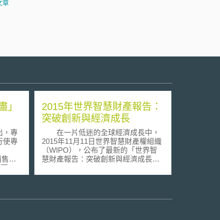
文章
盡」
2015年世界智慧財產報告：
突破創新與經濟成長
出，專
在一片低迷的全球經濟成長中，
行使專
2015年11月11日世界智慧財產權組織
（WIPO），公布了最新的「世界智
次銷售原
慧財產報告：突破創新與經濟成長（
舉例而
World Intellectual Property Report:
利製造
Breakthrough Innovation and
造相同
Economic Growth）」，探討知識產
他將保
權的角色與創新及經濟成長之關連，
買受人
並鎖定在突破性創新之影響。該報告
除討論具代表性歷史創新技術，另也