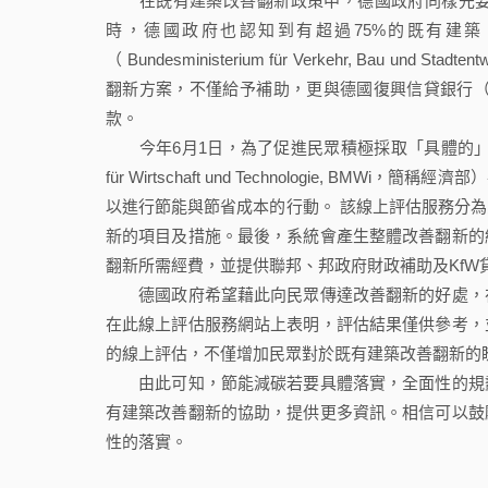
在既有建築改善翻新政策中，德國政府同樣先要
時，德國政府也認知到有超過75%的既有建
（ Bundesministerium für Verkehr, Bau 
翻新方案，不僅給予補助，更與德國復興信貸銀行（Kreditan
款。
今年6月1日，為了促進民眾積極採取「具體的」改善翻新
für Wirtschaft und Technologie,
以進行節能與節省成本的行動。 該線上評估服務分
新的項目及措施。最後，系統會產生整體改善翻新的
翻新所需經費，並提供聯邦、邦政府財政補助及KfW
德國政府希望藉此向民眾傳達改善翻新的好處，在
在此線上評估服務網站上表明，評估結果僅供參考，
的線上評估，不僅增加民眾對於既有建築改善翻新的
由此可知，節能減碳若要具體落實，全面性的規劃
有建築改善翻新的協助，提供更多資訊。相信可以鼓
性的落實。