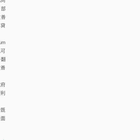
此同
展部
改善
率貸
um
也可
善翻
改善
政府
便利
於既
全面