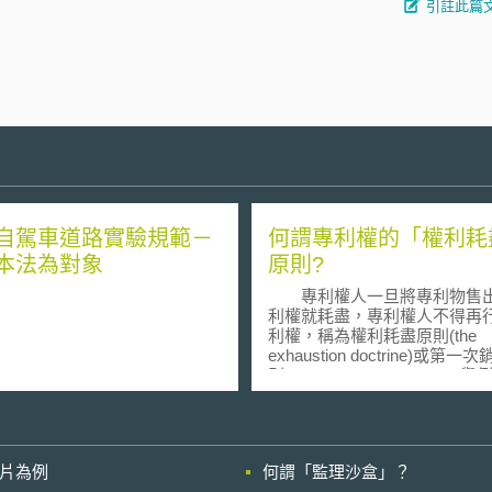
引註此篇
自駕車道路實驗規範－
何謂專利權的「權利耗
本法為對象
原則?
專利權人一旦將專利物售
利權就耗盡，專利權人不得再
利權，稱為權利耗盡原則(the
exhaustion doctrine)或第一
則(the first sale doctrine)。
言，某人取得某種保溫技術專
保溫杯，他可以禁止任何人製
專利技術的保溫杯，但是一旦
溫杯銷售出去，他不可以禁止
影片為例
何謂「監理沙盒」？
將保溫杯再銷售出去。 我國關於