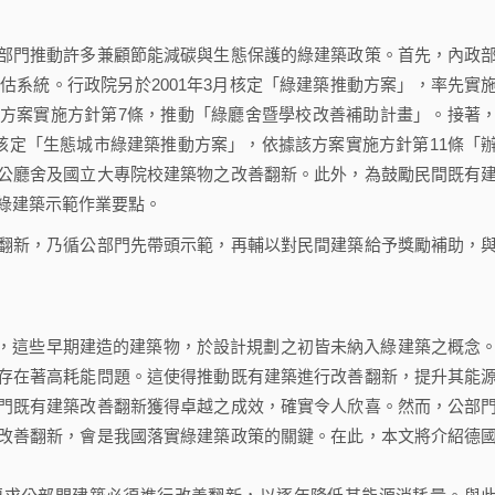
門推動許多兼顧節能減碳與生態保護的綠建築政策。首先，內政
評估系統。行政院另於2001年3月核定「綠建築推動方案」，率先實
方案實施方針第7條，推動「綠廳舍暨學校改善補助計畫」。接著
月核定「生態城市綠建築推動方案」，依據該方案實施方針第11條「
公廳舍及國立大專院校建築物之改善翻新。此外，為鼓勵民間既有
間綠建築示範作業要點。
新，乃循公部門先帶頭示範，再輔以對民間建築給予獎勵補助，
，這些早期建造的建築物，於設計規劃之初皆未納入綠建築之概念
存在著高耗能問題。這使得推動既有建築進行改善翻新，提升其能
門既有建築改善翻新獲得卓越之成效，確實令人欣喜。然而，公部
改善翻新，會是我國落實綠建築政策的關鍵。在此，本文將介紹德