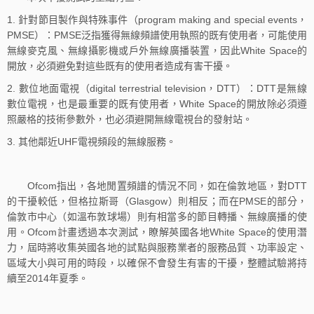
1. 針對節目製作與特殊事件（program making and special events，
PMSE）：PMSE泛指獲得無線頻譜使用執照的既有使用者，可能使用
無線麥克風、無線攝影機或戶外無線廣播裝置，因此White Space的
開放，必須避免對這些既有的使用者造成有害干擾。
2. 數位地面電視（digital terrestrial television，DTT）：DTT是無線
數位電視，也是最重要的既有使用者，White Space的開放除必須遵
照嚴格的技術參數外，也必須避開無線電視台的發射站。
3. 其他鄰近UHF電視頻段的無線服務。
Ofcom指出，各地閒置頻譜的情況不同，如在倫敦地區，對DTT
的干擾較低，但格拉斯哥（Glasgow）則相反；而在PMSE的部分，
倫敦市中心（如溫布敦球場）則有相當多的節目轉播、無線廣播的使
用。Ofcom計畫透過本次測試，瞭解英國各地White Space的使用潛
力，屆時將收集英國各地的試點與服務業者的服務品質、功率設定、
區域大小與可用的時段，以確保不會發生有害的干擾，整體試驗將持
續至2014年夏季。