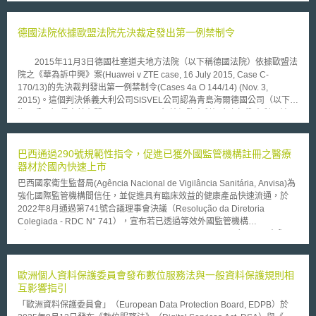
使用智財管理、技術授權、衍生新創設立、法律諮詢、投資媒合及創業培訓
等專業服務，以降低各大學重複建置技轉團隊成本，並提升研發成果運用效
率。 該計畫於2024年11月至2025年4月執行，投入474萬英鎊，支持13項
德國法院依據歐盟法院先決裁定發出第一例禁制令
專案，串聯81個組織，如大學、律所、投資人、地方政府及醫院等。短短6
個月內即促成6家衍生新創公司成立、推動323項商業化機會，並吸引逾850
2015年11月3日德國杜塞道夫地方法院（以下稱德國法院）依據歐盟法
名學生及研究人員參與培訓，顯示Shared TTO有助加速研發成果商業化。
院之《華為訴中興》案(Huawei v ZTE case, 16 July 2015, Case C-
新創成果涵蓋工程、太空科技、永續時尚等領域，如Blast EcoShield開發防
170/13)的先決裁判發出第一例禁制令(Cases 4a O 144/14) (Nov. 3,
爆「活體牆」（living walls）技術、Circular Capital運用AI推動循環時尚、
2015)。這個判決係義大利公司SISVEL公司認為青島海爾德國公司（以下稱
Frontier Space發展太空實驗室（SpaceLab）與太空生物製造平台
海爾公司）侵害其有關GPRS及 UMTS無線網路專利組合之標準專利，並已
（Space Biomanufacturing Platform）、Giving Hope推動母嬰支持服務、
經對海爾公司發出專利侵權通知，並發出授權要約，海爾公司則抗辯認為，
Reskinning Reality開發數位服裝技術，以及Voxshell開發自動化3D網格生
SISVEL僅通知其母公司而未通知其分公司，且其授權要約不符合FRAND原
成軟體。綜上，Shared TTO展現跨校共享技轉資源可有效提升成果商業化
則。 德國法院認為，SISVEL只要將足夠的專利侵權資訊及授權要約通
巴西通過290號規範性指令，促進已獲外國監管機構註冊之醫療
效率與衍生新創發展成效，為英國推動區域創新及成果落地的重要政策工
知海爾母公司進而據以判斷是否與SISVEL展開授權協商即可，若要求專利
器材於國內快速上市
具。
權人亦須一一通知其分公司，則將流於形式。 其次，海爾公司雖因認
巴西國家衛生監督局(Agência Nacional de Vigilância Sanitária, Anvisa)為
為SISVEL要求之授權金過高，故拒絕SISVEL的授權要約並提出反向要約，
強化國際監管機構間信任，並促進具有臨床效益的健康產品快速流通，於
但卻未在提出反向要約後之合理期間內依據歐盟法院在《華為訴中興》案先
2022年8月通過第741號合議理事會決議（Resolução da Diretoria
決裁判中之見解，對SISVEL提供保證金以擔保其授權協議尚未達成前對
Colegiada - RDC N° 741），宣布若已透過等效外國監管機構
SISVEL專利之使用費用。故德國法院進一步對前述合理期間給予確切期
（Autoridade Reguladora Estrangeira Equivalente, AREE）–即具有與
間，即拒絕專利權人要約時起一個月內。 至於海爾公司主張SISVEL授
Anvisa一致之監管方式的外國監管機構–認定符合公認之品質、安全性和有
權要約不符合FRAND原則之抗辯，德國法院認為因海爾公司未履行前述程
效性標準之醫療產品，可利用AREE的註冊或授權證明相關文件，於巴西當
序，故尚無須判斷SISVEL授權要約是否FRAND原則。故何種情形屬於符合
地申請上市註冊的過程中，獲得簡化審查的優惠措施。在此框架下，Anvisa
歐洲個人資料保護委員會發布數位服務法與一般資料保護規則相
FRAND原則，仍留由後續之實務見解加以補充。
於2024年4月4日通過第290號規範性指令 （Instrução Normativa - N°
互影響指引
290），內文指出醫療器材及體外診斷醫材產品可於2024年6月3日起，於
「歐洲資料保護委員會」（European Data Protection Board, EDPB）於
註冊上市的過程中提交AREE之證明文件以進入簡審程序。 第290號規範性