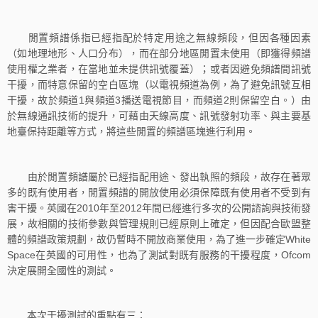
閒置頻譜係指已經指配於特定用途之無線頻段，但因各種因素
（如地理地形、人口分布），而在部分地區閒置未使用（即獲得頻譜
使用權之業者，在當地並未提供訊號覆蓋）；或者因避免頻譜間訊號
干擾，而特意保留的空白區塊（以電視頻道為例，為了避免訊號互相
干擾，故於頻道1與頻道3播送電視節目，而頻道2則保留空白。）由
於無線通訊技術的提升，可藉由天線高度、訊號發射功率、與主要基
地臺保持距離等方式，將這些閒置的頻譜區塊進行利用。
由於閒置頻譜屬於已經指配用途、發出執照的頻段，故存在著眾
多的既有使用者，閒置頻譜的開放使用必須保障既有使用者不受到有
害干擾。英國在2010年至2012年間已經進行多次的公開諮詢與技術發
展，故相關的技術參數與管理規則已經原則上確定，但因配合歐盟整
體的頻譜政策規劃，故仍暫時不開放商業使用，為了進一步確定White
Space在英國的可用性，也為了測試對既有服務的干擾程度，Ofcom
決定展開全國性的測試。
本次干擾測試的重點有三：