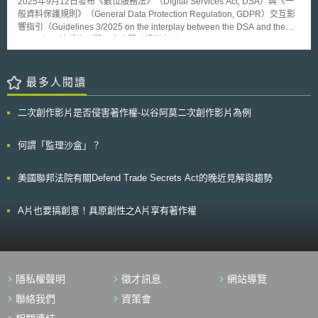
2025年9月12日發布《數位服務法》（Digital Services Act, DSA）與《一
指令明確指出，目前獲巴西政府認可之醫療器材AREE及對應之註冊或授權
般資料保護規則》（General Data Protection Regulation, GDPR）交互影
證明，包含以下機構：（1）美國食品及藥物管理局（U.S. Food and Drug
響指引（Guidelines 3/2025 on the interplay between the DSA and the
Administration, FDA）之上市前批准（PMA）、510(k)或De Novo；（2）
GDPR）。這份指引闡明中介服務提供者（intermediary service
加拿大衛生部（Health Canada, HC） 之醫療器材許可證；（3）澳洲醫療
providers）於履行DSA義務時，應如何解釋與適用GDPR。 DSA與GDPR
用品管理局（Therapeutic Goods Administration, TGA）之澳洲治療用品登
如何交互影響？ 處理個人資料的中介服務提供者，依據處理個資的目的和
記冊 ；（4）日本厚生勞動省（Ministry of Health, Labour and Welfare,
方式或僅代表他人處理個資，會被歸屬於GDPR框架下的控制者或處理者。
最多人閱讀
MHLW）之上市前批准。另外，欲適用簡化程序的註冊產品，則需與AREE
此時，DSA與GDPR產生法規適用的交互重疊，服務提供者需同時符合DSA
頒發授權證明之產品具有「本質上相同性」（Dispositivo Médico
與GDPR的要求。具體而言，DSA與GDPR產生交互影響的關鍵領域為以
Essencialmente Idêntico），具體包含產品之技術規格、適應症、預期用
二次創作影片是否侵害著作權-以谷阿莫二次創作影片為例
下： 1.非法內容檢測（Illegal content detection）：DSA第7條鼓勵中介服
途、製造商、製造流程，以及安全與性能上的一致性。 此政策透過值得信
務提供者主動進行自發性調查，或採取其他旨在偵測、識別及移除非法內容
賴的監管單位把關，不僅可促進國際間醫療器材之貿易流通，更可能有效減
或使其無法存取的措施。指引提醒，中介服務提供者為此採取的自發性行動
何謂「監理沙盒」？
少巴西當局於審查過程的行政成本，進而提升國內的產品審查效率。然值得
仍須遵守GDPR要求的處理合法性，而此時最可能援引的合法性依據為
注意的是，在各國醫療器材監管法規與行政裁量基準不完全一致的現況下，
GDPR第6條第1項第f款「合法利益」（legitimate interests）。 2.通知與申
各國政府對於醫療器材之分類、臨床數據及健康風險的解釋與判斷結果也不
美國聯邦法院有關Defend Trade Secrets Act的晚近見解與趨勢
訴等程序：DSA所規定設通報與處置機制及內部申訴系統，於運作過程中如
見得相同，Avisa未來在醫療器材上市審核的過程中，將如何看待及利用來
涉及個資之蒐集與處理，應符GDPR之規範。服務提供者僅得蒐集履行該義
自AREE之證明文件，有待未來持續觀察其實施成效。
務所必須之個人資料，並應確保通報機制不以通報人識別為強制要件。若為
A片也要搞創意！具原創性之A片享有著作權
確認非法內容之性質或依法須揭露通報人身分者，應事前告知通報人。同
時，DSA第20條與第23條所規範之申訴及帳號停權程序，均不得損及資料
主體所享有之權利與救濟可能。 3.禁止誤導性設計模式（Deceptive design
patterns）：DSA第25條第1項規範，線上平台服務提供者不得以欺騙或操
縱其服務接收者之方式，或以其他實質扭曲或損害其服務接收者作出自由且
隱私權聲明
徵才訊息
網站導覽
知情決定之能力之方式，設計、組織或營運其線上介面，但DSA第25條第2
項則宣示，線上平台提供者之欺瞞性設計行為若已受GDPR規範時，不在第
聯絡我們
資策會
25條第1項之禁止範圍內。指引指出，於判斷該行為是否屬 GDPR 適用範圍