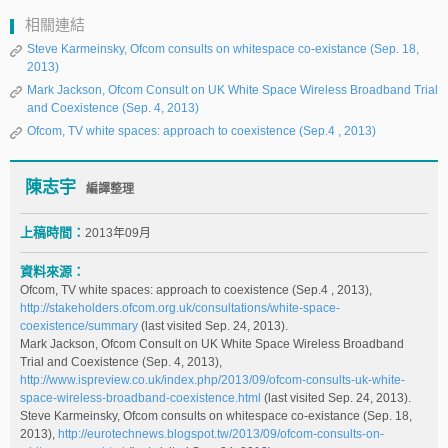
相關連結
Steve Karmeinsky, Ofcom consults on whitespace co-existance (Sep. 18,
2013)
Mark Jackson, Ofcom Consult on UK White Space Wireless Broadband Trial
and Coexistence (Sep. 4, 2013)
Ofcom, TV white spaces: approach to coexistence (Sep.4 , 2013)
陳志宇
編譯整理
上稿時間：
2013年09月
資料來源：
Ofcom, TV white spaces: approach to coexistence (Sep.4 , 2013),
http://stakeholders.ofcom.org.uk/consultations/white-space-
coexistence/summary
(last visited Sep. 24, 2013).
Mark Jackson, Ofcom Consult on UK White Space Wireless Broadband
Trial and Coexistence (Sep. 4, 2013),
http://www.ispreview.co.uk/index.php/2013/09/ofcom-consults-uk-white-
space-wireless-broadband-coexistence.html
(last visited Sep. 24, 2013).
Steve Karmeinsky, Ofcom consults on whitespace co-existance (Sep. 18,
2013),
http://eurotechnews.blogspot.tw/2013/09/ofcom-consults-on-