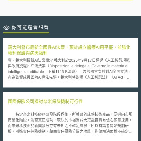
你可能還會想看
義大利發布最新全國性AI法案，預計設立醫療AI用平臺，並強化
權利保護與病患福利
壹、義大利最新AI法案簡介 義大利於2025年9月17日通過《人工智慧規範
與政府授權》立法法案（Disposizioni e delega al Governo in materia di
intelligenza artificiale，下稱1146‑B法案），為該國首次針對AI全面立法，
亦為歐盟成員國內AI專法先驅。義大利將歐盟《人工智慧法》（AI Act，下
稱AIA）框架轉化為國內法，並設立獨立窗口與歐盟對接。為確保落地效率
並兼顧國家安全與資料治理，本法採「雙主管機關制」，由隸屬於總理府
（Presidenza del Consiglio dei Ministri）之數位局（Agenzia per l’Italia
Digitale，AgID）及國家網路安全局（Agenzia per la Cybersicurezza
國際保險公司探討奈米保險機制可行性
Nazionale，ACN）共同執行。AgID 負責AI技術標準、互通性與公共行政
實務執行；ACN則負責資安韌性、事故通報與高風險AI安全性。 目前該法
特定奈米科技經歷研發階段過後，所獲致的成熟技術產品，要邁向市場
案已由參議院（Senato della Repubblica）審議並表決通過，2025年9月
商業化階段，能否真正成功，取決於市場消費大眾能否具有信心願意採用。
25日已載於義大利《官方公報》（Gazzetta Ufficiale），再經過15天緩衝
而奈米科技由於新興發展存有未知之不確定風險，所以有論者開始規劃研
期後，預計於2025年10月10日正式生效。然截至2025年10月27日為止，
擬，引進責任保險機制，藉由責任風險分散之功能，期望解決面對不確定風
未有官方宣布該法案正式生效之證明，故法案是否依該版本內容正式施行仍
險時，能夠足以妥適因應。 依據國際最具份量之瑞士再保公司（Swiss
待確認。其中醫療為AIA顯示之高風險領域之一，亦涉及資料隱私與病患權