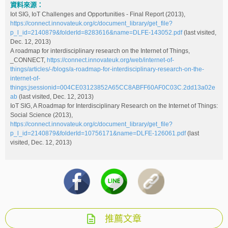
資料來源：
Iot SIG, IoT Challenges and Opportunities - Final Report (2013),
https://connect.innovateuk.org/c/document_library/get_file?
p_l_id=2140879&folderId=8283616&name=DLFE-143052.pdf
(last visited,
Dec. 12, 2013)
A roadmap for interdisciplinary research on the Internet of Things,
_CONNECT,
https://connect.innovateuk.org/web/internet-of-
things/articles/-/blogs/a-roadmap-for-interdisciplinary-research-on-the-
internet-of-
things;jsessionid=004CE03123852A65CC8ABFF60AF0C03C.2dd13a02e
ab
(last visited, Dec. 12, 2013)
IoT SIG, A Roadmap for Interdisciplinary Research on the Internet of Things:
Social Science (2013),
https://connect.innovateuk.org/c/document_library/get_file?
p_l_id=2140879&folderId=10756171&name=DLFE-126061.pdf
(last
visited, Dec. 12, 2013)
推薦文章