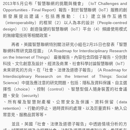
2013年5月公布「智慧聯網的挑戰與機會」（IoT Challenges and
Opportunities - Final Report）報告，對於智慧聯網（IoT）服務的創
新發展提出建議，包括應推動：（1）建立操作互通性
（interoperability）的框架（2）以人為本的設計（People-centred
design）（3）創造強健的智慧聯網（IoT）平台（4）頻譜使用模式
的無線電技術等相關政策。
再者，英國智慧聯網特別關注研究小組在2月15日也發表「智慧
聯網科際研究路徑圖」（A Roadmap for Interdisciplinary Research
on the Internet of Things） 最後報告，內容包含四個子報告，分別對
科技、文化創意及設計、經濟及商業、社會科學討論智慧聯網（IoT）
未來研究的方向。在「社會、法律及道德子報告」（A Roadmap for
Interdisciplinary Research on the Internet of Things: Social
Science）中提及應注意的研究問題，包括：隱私及資料保護、自主選
擇性（choice）、控制（control）、智慧型個人隨身裝置的社會議
題、安全（security）
、所有權及智慧財產權、公眾安全及保護、資料保留（data
retention）、行動的停止、過時資料的處理、以及巨量資料、納入公
眾意見、服務品質等等。
並且，英國「社會、法律及道德子報告」中透過情境分析的方