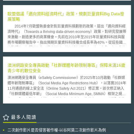
Re） 對於奈米科技之保險機制，2008年出版「奈米科技：微小物質，未知
益等敏感法益，可謂本法落地機制中具代表性之政策面向，故本文特以醫療
風險（Nanotechnology--Small Matter, Many Unknowns：The Insurers'
AI應用為分析重點。 貳、設立醫療AI應用平臺，輔助專業醫護及強化醫療服
Perspective）」研究報告 ，其中明文點出，保險業（Insurance Industry）
歐盟倡議「邁向資料經濟時代」政策，規劃巨量資料Big Data發
務取得 1146‑B法案第10條規定，將由義大利衛生服務局（Agenzia
之核心業務即為移轉風險（Transfer of Risk），由保險公司（Insurer）經
展策略
nazionale per i servizi sanitari regionali，AGENAS）主導設立該國家醫療
過精算程序後收取一定費用，適時移轉相關風險，並產生填補功能。
AI應用平臺。該平臺定位為全國級資料治理與AI導入審查機制工具，主要功
2014年7月歐盟執委會針對巨量資料規劃新的政策，提出「邁向資料經
然而，保險業對於可藉由保險機制所分散之風險，亦有其極限範圍，如果超
能為對醫療專業人員提供照護病患與臨床實踐時無法律約束力之建議，並對
濟時代」（Towards a thriving data-driven economy）政策，對研究發展帶
過以下三原則者，則會被認為超出可承擔風險範圍，屬保險業無力去承擔
病患提供接觸社區醫療中心AI服務之管道與機會。該平臺僅得依「資料最小
來激勵，創造更多的商業機會。先前在2010年至2015年巨量資料科技與服
者，所以保險機制之引進將不具可行性： （1）風險發生之可能機率與發生
化原則」（dati strettamente necessary）蒐集以上醫療服務所需之必要資
務市場觀察報告中，指出預期巨量資料科技複合成長率為40%。從這些國際
嚴重程度，現行實務沒有可行方式能加以評估者。 （2）當危害產生時，所
料，經向衛生部（Ministero della salute）、資料保護局（Garante per la
趨勢觀察，智慧聯網與巨量資料涉及的領域包括健康、食品安全、氣候與能
造成之影響為同時擴及太多公司、太多產業領域、或太廣的地理區域者。
protezione dei dati personali）及CAN徵詢意見後，由 AGENAS 負責資料
源資源、智慧運輸系統以及智慧城市等，而這些都是當前歐洲無法忽略的問
（3）有可能產生的巨大危害事件，已超過私領域保險業所能承受之範圍
處理，並經地方常設協調會議同意後，得以公告方式制定符合歐盟《一般資
題。因此，此政策中指出應支持重點資料來促進公共服務與市民生活的競爭
者。 此外，為確保未來得以永續經營，保險公司對於願意承保之可保
料法規》（General Data Protection Regulation，GDPR）之風險控管與敏
力與品質，廣泛分享使用並發展公開資料資料以及研究資料、確認相關的法
澳洲網路安全專員啟動「社群媒體年齡限制專區」保障未滿16歲
險性（Insurability）端視對於以下各因素性質之評估： （1）可加以評估性
感健康資料處理細則。 在確保資料安全合規後，法案強調對醫療保健之服
律架構與政策屬有利發展、利用政府採購將資料科技帶入市場等項重點，以
青少年的數位安全
（Accessibility）：對於所產生之損害係屬可評估，並得以加以計量化、允
務可及性（accesso ai servizi）進行改善，病人能透過此平臺更便利地接觸
促成資料驅動經濟的全球化發展。 歐盟指委會並指出，推動巨量資料
許訂出價格者（be Quantifiable to Allow Pricing）。 （2）無可事先安排者
澳洲網路安全專員（eSafety Commissioner）於2025年10月啟動「社群媒
到社區醫療中心所提供之各類AI健康醫療服務，如診斷輔助、數位健康檔案
政策的施行尚仰賴於其他的行動計畫以及各個會員國之間的合作 。而在資
（Randomness）：對於保險事故之發生，必須是不可預測者，並且其所發
體年齡限制專區」（Social Media Age Restrictions Hub），以落實2024年
調閱等，亦符合AIA強調AI發展應確保社會公益等權利之宗旨。 參、醫療用
料蒐集與利用逐漸擴張的情形下，歐盟執委會更於2014年7月2日發出聲
生必須獨立於被保險者本身主觀意志（the Will of the Insured）之外。
11月通過的線上安全法（Online Safety Act 2021）修正案。該次修正納入
AI之限制與目標 法案第7條第5項規定AI僅能作為醫療決策輔助工具提供無
明，要求各國政府應重視巨量資料帶來的問題，並且指出在巨量資料的公共
（3）風險相互團體性（Mutuality）：相關保險者必須基於同時參加並組成
「社群媒體最低年齡」（Social Media Minimum Age, SMMA）框架之規
拘束力之建議，重申前述醫療平臺相關規定；AI亦不得根據歧視性標準選擇
諮詢中，有主要四個問題: (1)缺乏跨境的合作(2)未具有充分設施以及資金資
共同團體性，藉以達到分擔分散相關風險性。 （4）經濟上可行性
定，以全面保障澳洲未滿16 歲的兒童及青少年。為落實SMMA，透過延緩
或限制病人獲取醫療服務。病人享有「知情權」（diritto di essere
助機會(3)缺乏資料專家以及相關技術(4)法規範過於零散且複雜。因此，歐
（Economic Feasibility）：必須使私人保險公司藉由收取適宜保費，便得
取得帳號方式，而非全面禁止使用，以減輕青少年因登入帳號面臨的壓力及
informato），即有權知悉診療過程中是否使用有使用AI、使用方式（如僅為
盟執委會提出以下幾點，有助於問題的解決: 1. 透過公私營合作制度資助巨
以支付對等之賠償費用，可以確保業務經營得以永續持續下去。 綜上
風險，從而維護其身心健康與福祉。 2025年12月10日受年齡限制的社群媒
輔助）及其限制。針對健康資料之隱私處理方面，如病歷、基因資料、診斷
量資料發展，特別是在個人醫療領域上的應用。 2. 在Horizon 2020架構
所述，可以明瞭並非所有風險，保險公司均願意承保而能達到分散風險者，
體平台必須採取合理措施，防止16歲以下的青少年建立或保留帳戶。
最多人閱讀
紀錄等，要求醫用AI系統須持續監測、定期驗證與更新，以降低錯誤風險，
下，設立巨量資料中心，將以資料為基礎，將之與雲端使用構成供給鏈，藉
對於風險必須是可預測性並有承保價值，保險公司本身具有商業機制，依據
eSafety 針對合理措施細節發布SMMA監管指引，並強調平台的合理措施不
維護病人健康安全，亦明文強調醫療AI之使用應以改善身心障礙者生活為目
此幫助中小企業。 3. 當透過智慧聯網，及機器與機器間通訊取得資料時，
精算原則確定願意承保之費用，此才可謂實務上可行，對於奈米科技引進保
得僅依賴使用者自我申報年齡或出生日期，亦即要求業者透過嚴格的年齡驗
標。 四、總結 1146-B法案在醫療 AI 治理上，透過雙主管機關制平衡歐盟
應針對資料所有權以及責任規範建立新的準則。 4. 建構資料標準，找出潛
二次創作影片是否侵害著作權-以谷阿莫二次創作影片為例
險機制之衡量思考，也當是如此。
證機制，限制特定年齡層的使用權限。eSafety調查顯示，儘管存在年齡限
對接、技術發展與風險控管，符合AIA要求並避免權責衝突。建立由
在的缺漏。 5. 建立一系列超級運算中心，增加歐洲資料專家。 6. 在不同會