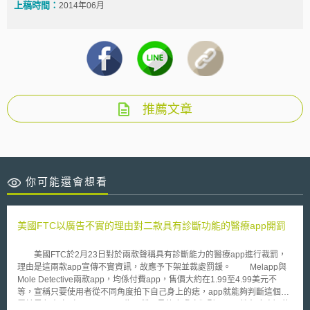
上稿時間：
2014年06月
推薦文章
你可能還會想看
美國FTC以廣告不實的理由對二款具有診斷功能的醫療app開罰
美國FTC於2月23日對於兩款聲稱具有診斷能力的醫療app進行裁罰，
理由是這兩款app宣傳不實資訊，故應予下架並裁處罰鍰。 Melapp與
Mole Detective兩款app，均係付費app，售價大約在1.99至4.99美元不
等，宣稱只要使用者從不同角度拍下自己身上的痣，app就能夠判斷這個痣
屬於黑色素瘤（Melanoma，為一種罕見的皮膚癌類型，且惡性程度高）的