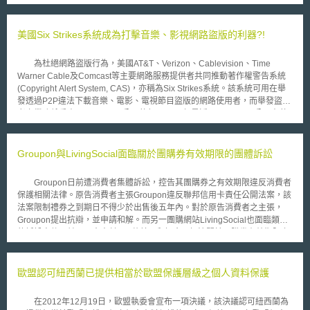
機率，app將罹患黑色素瘤的風險區分為：高、中、低三級。但FTC認為業
者的說法並沒有足夠的臨床依據加以證明，因此涉及廣告不實的行為。截至
目前為止，Melapp與Mole Detective的開發業者都已經繳納罰鍰，但發行商
美國Six Strikes系統成為打擊音樂、影視網路盜版的利器?!
L-Health拒絕繳納這項罰款，因此FTC的委員會在經過表決之後，決定在
2015年2月23日向北伊利諾州地方法院提起訴訟，請求法院執行此項由FTC
為杜絕網路盜版行為，美國AT&T、Verizon、Cablevision、Time
作成的裁罰。 具有診斷效果的app在美國其實開發已久，但在此案前，
Warner Cable及Comcast等主要網路服務提供者共同推動著作權警告系統
尚未見到行政機關對之積極的加以管制，此次由FTC出面對於廣告不實的部
(Copyright Alert System, CAS)，亦稱為Six Strikes系統。該系統可用在舉
分加以裁罰，而非由主管藥物、醫材的FDA進行裁罰，或許與眾人的想像不
發透過P2P違法下載音樂、電影、電視節目盜版的網路使用者，而舉發盜版
同，但從FTC的這個行動，我們也發現美國政府已開始關切此類宣稱具有醫
者之業務係委由MarkMonitor公司執行。 但最近MarkMonitor公司在執
療診斷效果的app，醫療app未來的發展情勢將會如何，特別是本案中將被
行舉發著作權侵權嫌疑者的業務過程中，卻發生誤認某一著作權人的合法網
FTC起訴的L-Health會不會再另行提起其他法律爭訟，以確保其產品在市面
站為侵權網站，並通報Google要求刪除的烏龍事件。2013年2月3日
上的合法性？毋寧是未來世界各地醫療app發展的重要參考資訊。
MarkMonitor公司代替HBO公司在Google上檢索確認有侵害「Eastbound
Groupon與LivingSocial面臨關於團購券有效期限的團體訴訟
and Down」節目著作權的可疑網站，並且要求Google根據DMCA規定發出
刪除通知。但是，MarkMonitor公司在舉發侵權過程中，除搜尋到著作權侵
Groupon日前遭消費者集體訴訟，控告其團購券之有效期限違反消費者
權網站的URL網址，甚至連HBO營運的8個官方網站和其它針對
保護相關法律。原告消費者主張Groupon違反聯邦信用卡責任公開法案，該
「Eastbound and Down」節目內容討論的網站如Perez Hilton、Hitfix，以
法案限制禮券之到期日不得少於出售後五年內。對於原告消費者之主張，
及單純刊登新聞社論的網站等合法網站，均接受到DMCA的刪除通知。此一
Groupon提出抗辯，並申請和解。而另一團購網站LivingSocial也面臨類似
事件發生後，不僅讓被誤認的合法網站和HBO所屬網站的合法著作流通遭受
的訴訟案件，並且同意支付450萬美元和解金以解決關於團購券有效期限之
損害，同時也讓各界質疑MarkMonitor公司的DtecNet軟體自動舉發盜版的
爭議。在以上兩個案例中，核心問題均涉及，Groupon與LivingSocial所提
成效，亦質疑在沒有其它監督機構的情況下，MarkMonitor公司的系統仍有
供之票券是否適用於聯邦和各州法律中關於禮券之規定；換言之，爭議在
可能發生誤判的情形。 雖著作權資訊中心(Center for Copyright
於，聯邦法律規定禮券到期日不得短於五年，而此規定是否適用於團購網站
歐盟認可紐西蘭已提供相當於歐盟保護層級之個人資料保護
Information, CCI)獨立顧問Stroz Friedberg表示DtecNet軟體準確性及穩定
所提供之票券，目前尚有疑義。就團購券有效期限的現狀而言，團購禮券上
性應無問題，但是外界認為Stroz曾是美國唱片協會(RIAA)的國會遊說者
通常會標示兩個有效日期，其一為支付價格(市價)，另一個是推廣價格(促銷
(lobbyist)，亦是著作權警告系統的創立成員之一，其說法公正性令人存疑。
在2012年12月19日，歐盟執委會宣布一項決議，該決議認可紐西蘭為
價)，前者係指消費者在此交易中原本所應支出之費用，後者則指折扣價