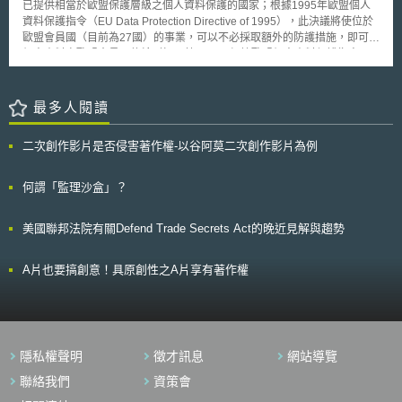
再者，若無第2個獨立機構監督MarkMonitor的系統運作，將來正式利用此
已提供相當於歐盟保護層級之個人資料保護的國家；根據1995年歐盟個人
格。舉例而言，消費者購買25美元的團購券後，得前往義式餐廳享有價值
一軟體舉發Bittorrent使用者時，合法網路使用者難以避免地有被誤認為侵權
資料保護指令（EU Data Protection Directive of 1995），此決議將使位於
50美元的餐點，而若是團購券折扣到期後，消費者仍得以團購券換取市價
者之虞。因此，未來該系統運作成效及發展情況仍有待繼續關注。
歐盟會員國（目前為27國）的事業，可以不必採取額外的防護措施，即可將
25美元的餐點，但無折扣。
個人資料自歐盟會員國傳輸到紐西蘭。 根據歐盟個人資料保護指令，
個人資料不許被傳輸至歐盟會員國以外的國家，除非這些國家被歐盟執委會
認可為，已提供相當於歐盟保護層級的個人資料保護；或此些國家對上述傳
輸已採取額外的防護措施，例如已取得當事人之同意，或已於相關契約內附
最多人閱讀
有經歐盟認可之個人資料保護相關契約條款。歐洲經濟區
（EuropeanEconomic Area；簡稱EEA）內的另三個國家，亦即挪威、冰
二次創作影片是否侵害著作權-以谷阿莫二次創作影片為例
島、列支敦士登，亦因EEA條約（Agreement on the European Economic
Area）之約束，而須遵行個人資料保護指令。 由於上述認可的過程相
當嚴格而繁複，目前已取得歐盟執委會上述認可的非歐洲國家，除了紐西蘭
何謂「監理沙盒」？
之外，僅有例如，加拿大、阿根廷、以色列、澳洲等少數國家；至於歐洲國
家亦僅有例如瑞士、安道爾等數國。
美國聯邦法院有關Defend Trade Secrets Act的晚近見解與趨勢
A片也要搞創意！具原創性之A片享有著作權
隱私權聲明
徵才訊息
網站導覽
聯絡我們
資策會