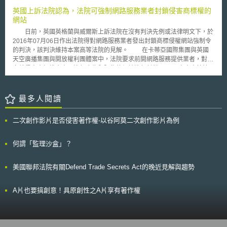
屬於公開層級或可以被公開之資料，並建立及發布公開資料清單，作為盤點
業於5月4日另行啟動復興貸款計畫（BOUNCE BACK LOAN SCHEME，
英國上訴法院認為，法院可強制網路服務業者封鎖侵害商標權的
目錄之子目錄，使民眾得以知悉現有公開資料，及接續地將被公開之資料。
BBLS），小型企業只需於受理該計畫之承貸銀行網站填寫1份簡易申請表，
網站
各部門基於裁量權，亦可決定是否列入限閱或非公開資料資產，使民眾能知
輸入公司名稱、地址、公司註冊編號、2019年之預估年營業額與銀行代碼
悉該筆資料之存在以及近用該資料之程序。 3.建立用戶參與資料釋出程序：
日前，英國英格蘭與威爾斯上訴法院在沒有判決先例或法律明文下，於
跟帳號，即可申請承貸金額為2,000英鎊以上，最高至企業營業額之25％
此程序將提供資料用戶參與促進資料釋出及認定釋出之優先順序。由關鍵的
2016年07月06日作出法院得對網路服務業者發出封鎖商標侵權網站強制令
（上限為50,000英鎊）之六年期之小規模貸款，該貸款提供十成擔保，銀行
資料用戶來幫助聯邦政府認定資料資產價值，而被認定最高價值之資料將優
的判決，該判決維持本案高等法院的見解。 在卡蒂亞國際集團與英國
無需進行授信評估，亦不得要求小型企業進行任何其他形式之個人擔保，
先、快速釋出。 4.當資料無法釋出時，須以文件證明：政府部門必須確認資
天空廣播集團與開放權利團體案中，法院要求前開網路服務提供業者，對特
BBLS開放至今僅一週，申請件數已高於CBILS。 我國中央銀行之小規
料經過完整之隱私權保護及資訊安全事項檢視，無違反相關法律和政策規範
定就侵害商標權人商品進行廣告與販售的網站進行封鎖。 本案高等法
模營業人簡易申貸方案以十成信用提供小額貸款，與BBLS相似，惟我國小
者，才能公開資料。當認定資料涉及違反上述規範時，則須以文件證明其諮
院認為，對於1988年著作權、設計和專利法第97A條而言，儘管缺乏實體法
規模營業人簡易申貸方案採取簡易評分表進行審核，評分表內仍就負責人個
詢該政府部門中所設之法律顧問單位（Office of General Counsel）或同類
依據，但藉由本條解釋而探求網路服務業者對於商標權人的網路侵權保護是
人信用及不動產擔保設定進行分數評比，與英國無須進行授信評估頗有差
單位後之決定，再依據三種資料近用資層級予以分類。 5.指導綱要中要求列
必要的。 本案業者上訴指出，如法院依據第97A條發佈封鎖網站的強制
最多人閱讀
異，雖我國受疫情影響程度未如英國嚴重，但小規模營業人仍受有衝擊，兩
出各部門應該負責管理資訊之窗口。 原定11月1日為完備上述基礎設施
令，必須先確定：網路服務業者是服務提供者、目標網站的用戶或是業者侵
國之小額貸款同為十成擔保，我國或可參酌英國授信放寬之作業，提供小規
建置之最後期限，然為因應美國自10月1日起聯邦政府關門，特寬限延期至
犯著作權、目標網站的用戶或是業者利用網路服務業者提供的服務侵犯著作
模營業人更寬一點、快一點、方便一點的活水挹注，使小規模營業人度過疫
二次創作影片是否侵害著作權-以谷阿莫二次創作影片為例
11月30日；在11月30日後，各部門將於每季報告執行進展，而部門開放資
權以及網路服務業者明知。然而，業者指出，他們是完全出於善意、中立且
情難關及加速復甦。
料之績效將被列為跨部門優先追蹤對象。
未違法令，法院不能在缺乏判決先例與證據的情況下，逕自做出封鎖網站的
決定，但上訴法院認為比較利益衡量後，強制網路服務業者封鎖特定侵權網
何謂「監理沙盒」？
站是合理適當的。 先不論強制封鎖網站的命令是否侵害言論自由，甚
至有連合法內容也一併封鎖的風險。若該見解成為判決標準，預料將加重英
美國聯邦法院有關Defend Trade Secrets Act的晚近見解與趨勢
國網路服務業者監管責任與營運成本，相關影響已在智財相關社群中被熱烈
討論。 「本文同步刊登於TIPS網站（https://www.tips.org.tw）」
A片也要搞創意！具原創性之A片享有著作權