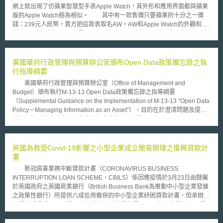
網上就出現了仿蘋果智慧型手表Apple Watch，其外形和應用界面都與蘋果
版的Apple Watch極為相似。 其中有一款售價只要蘋果的十分之一價
錢：239元人民幣，賣方把這款表取名AW。AW和Apple Watch的外觀和操
作介面一模一樣，但用的是Google 的Android系統。一些商家在淘寶網上特
別強調他們出售的產品不使用蘋果公司的技術。 今(2015)年1月，中國
國家工商總局公開批評阿里巴巴網絡交易平台存在假貨問題，淘寶網被指把
關不嚴，對商品信息審查不力，銷售行為管理混亂，信用評價存有缺陷以及
美國華府行政管理與預算辦公室頒布Open Data政策備忘錄之執
內部工作人員管控不嚴。當被問及是否已經採取了反對任何賣家的行動，阿
行指導綱要
里巴巴在聲明中表示，「阿里巴巴集團致力於打擊仿冒，我們與政府，品牌
美國華府行政管理與預算辦公室（Office of Management and
和同業公會緊密的合作來解決這個問題」。 曾經替蘋果工作的一名香
Budget）頒布執行M-13-13 Open Data政策備忘錄之指導綱要
港智財權律師說，蘋果若要阻止這些山寨版的手表在市面上出售，可請求著
（Supplemental Guidance on the Implementation of M-13-13 “Open Data
作權或專利侵權賠償，但要花費很多錢及時間。而且在中國並無不正當競爭
Policy－Managing Information as an Asset”），目的在於澄清問題及提供
的法律概念，因此不可能獲得臨時禁制令限制它(暫時狀態假處分)，只能通
執行細節以協助政府部門實施執行命令第13642號及M-13-13 Open Data政
過法律長期爭訟。 另一種選擇蘋果可以請阿里巴巴撤下產品，但對於
策備忘錄。透過實踐本指導綱要，各政府部門將能確保用以盤點、管理及開
每個侵害他產品權利的廠商，蘋果都需要個別填寫表格才能請阿里巴巴撤下
放資料的基礎設施之完備，進而開創因開放資料所產生之價值。 資料
產品。
在依據本綱要進行盤點時，主管機關必須一併予以分級，其近用層級
英國為救受Covid-19影響之小型企業成立簡易辦理之復興貸款計
（Access Levels），區分為公開（Public）、限閱（Restricted Public）、
畫
非公開資料（Non-public）。資料公開前會經過完整之隱私權保護及資訊安
新冠病毒業務中斷貸款計畫（CORONAVIRUS BUSINESS
全事項檢視，無違反相關法律和政策規範者，始釋出予大眾。 針對備
INTERRUPTION LOAN SCHEME，CBILS）係因應疫情於3月23日由隸屬
忘錄之五項執行要求，本指導綱要即分為五項對應指導，介紹如下： 1.建立
於英國政府之英國商業銀行（British Business Bank為推動中小型企業發展
及維運大型資料盤點目錄：目的在使聯邦政府部門建立清楚且完整之資料資
之政策性銀行）所提供八成信用擔保的中小型企業紓困貸款計畫，但承辦銀
產目錄，而在製作盤點目錄後，必須持續改進、維護資料，並以擴展、豐
行授信緩慢或不願承貸，導致成效不彰飽受批評。 英國商業銀行正視
富、開放三種面向來評估檢視盤點目錄之成熟度。 2.建立及維運公開資料清
小型企業具規模小、缺少抵押物、信用不足、營業資訊不透明及缺乏與銀行
單：為增進資料查詢之容易度及可用性，各部門須篩選上述資料盤點目錄中
間的往來紀錄之特徵，易有不易通過授信徵審，難以獲得融資紓困之問題。