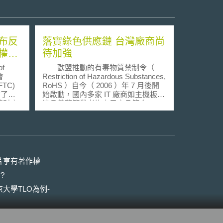
布反
落實綠色供應鏈 台灣廠商尚
權報
待加強
f
歐盟推動的有毒物質禁制令（
會
Restriction of Hazardous Substances,
FTC)
RoHS ）自今（ 2006 ）年 7 月後開
布了眾
始啟動，國內多家 IT 廠商如主機板、
慧財產
液晶螢幕等業者均表示產品符合
t and
RoHS 規範，政府提供的資料也指
itrust-
出，台灣大約八成的供應商和製造商
DOJ與
符合 RoHS 規範，但是依照綠色環保
名為
產品行銷業者的觀察，實際數據遠低
財產權
於此，應該只有五成不到。 所謂
的 RoHS ，係明列自 2006 年 7 月
片享有著作權
licy in
後，製程、設備及材料處理研發禁止
?
omy）公
使用 6 種有毒物質，如鉛、汞、鎘
益團體
等，內含六項管制物質的產品將不可
大學TLO為例-
在市面流通，屆時輸歐的電子、電機
權之反
產品皆必須符合該標準。如果一旦抽
驗發現有毒物質，產品即可能遭受召
回、高額罰款或者長期法律訴訟。