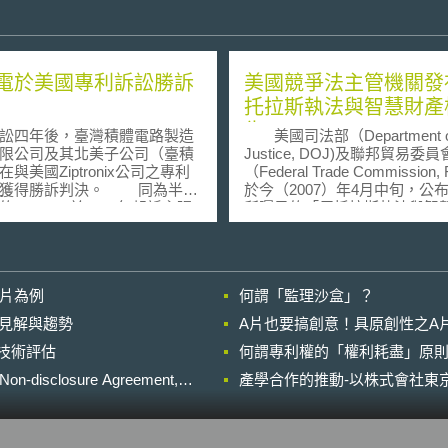
電於美國專利訴訟勝訴
美國競爭法主管機關發
托拉斯執法與智慧財產
告
四年後，臺灣積體電路製造
美國司法部（Department o
限公司及其北美子公司（臺積
Justice, DOJ)及聯邦貿易委員
與美國Ziptronix公司之專利
（Federal Trade Commission, 
中獲得勝訴判決。 同為半導
於今（2007）年4月中旬，公
Ziptronix於2010年起訴主張
所矚目的「反托拉斯執法與智
所製造，主要用於智慧型手機
權報告」（Antitrust Enforcemen
背照式CMOS影像感測器晶
Intellectual Property Rights, Ant
害該公司9項專利及超過500項
IP Report）。本報告綜整歸納
專利範圍。 依據美國專利法
FTC於2002年所舉行的一系列
影片為例
何謂「監理沙盒」？
1條（a）項，除該法另有規定
「知識經濟時代之競爭與智慧
專利權存續期間，未經許可於
法制政策」（Competition and
的晚近見解與趨勢
A片也要搞創意！具原創性之A
內製造、使用、要約銷售，或
Intellectual Property Law and Po
進行技術評估
獲准專利之發明產品，或將該
何謂專利權的「權利耗盡」原則
the Knowledge-Based Econ
品由外國輸入至美國境內，方
聽會重點，以及來自於不同利
losure Agreement,
產學合作的推動-以株式會社東京
專利權。因此本案中，臺積電
與產業代表之看法。 DOJ與FTC
國專利法不適用於美國境外之
於1995年曾公布「智慧財產授
銷售為由，向法院聲請駁回原
托拉斯指導原則」（Antitrust
tronix公司之訴。承審法官同意
Guidelines for the Licensing of