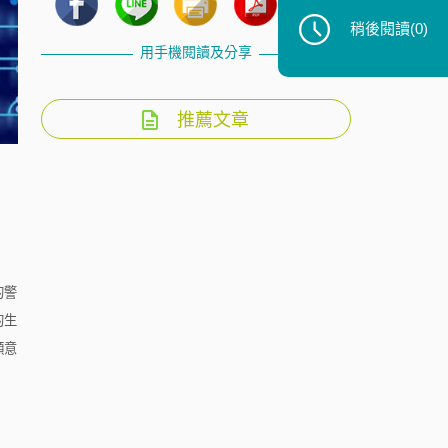
稍後閱讀
(0)
用手機閱讀及分享
推薦文章
的警
的生
願意