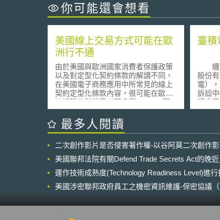
你可能還會想看
美國線上交易方式可能在歐
臺積
洲行不通
由於美國與歐洲國家消費者保護政策
纏訟
以及對定型化契約條款的解讀不同，
股份有
在美國電子商務應用中所常見的線上
電），在
契約定型化條款內容，很可能在歐洲
訴訟
被解釋為對消費者不公平 (unfair) 而
體公司的
無效。 一位在法國巴黎執業的律
臺積電
師表示，在 AOL Bertelsmann Online
相機的
最多人閱讀
France v. Que Choisir 案件中，許多
片，侵
美國律師常用的定型化契約條款，例
申請
二次創作影片是否侵害著作權-以谷阿莫二次創作
如：網際網路服務提供者擁有單方變
第27
更契約內容之權；消費者之繼續使用
外，於
美國聯邦法院有關Defend Trade Secrets Act
服務等同於默示同意新的付費條款內
美國境
容；網際網路服務提供者對於網路中
運作技術成熟度(Technology Readiness Level)
銷售已
斷造成的損害不負任何責任；限制消
專利產
美國涉密聯邦政府員工之機密資訊維護-保密協議（Non-disc
費者只能依循 AOL 的服務使用約款進
屬侵害
NDA）之使用
行損害賠償之求償；及網際網路服務
即以美
提供者保有中止服務等權利之條款
製造、
等，在法國法院都被解釋為不合法而
告Zip