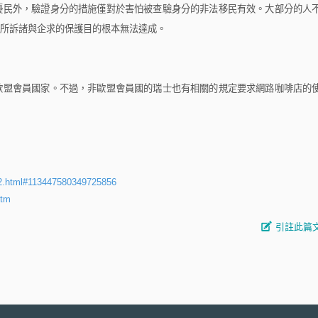
民外，驗證身分的措施僅對於害怕被查驗身分的非法移民有效。大部分的人
所訴諸與企求的保護目的根本無法達成。
盟會員國家。不過，非歐盟會員國的瑞士也有相關的規定要求網路咖啡店的
x2.html#113447580349725856
htm
引註此篇