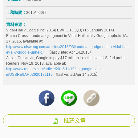
上稿時間：
2015年06月
資料來源：
Vidal-Hall v Google Inc [2014] EWHC 13 (QB) (16 January 2014)
Emma Cross, Landmark judgment in Vidal-Hall et al v Google upheld, Mar
27, 2015, available at:
http://www.olswang.com/articles/2015/03/landmark-judgment-in-vidal-hall-
et-al-v-google-upheld/
（last visited Apr 14,2015）
Alexei Oreskovic, Google to pay $17 million to settle states' Safari probe,
Reuters, Nov 19, 2013, available at:
http://www.reuters.com/article/2013/11/19/us-google-settle-
idUSBRE9AH0Z920131119
（last visited Apr 14,2015）
推薦文章