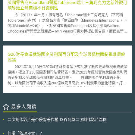
對於4G時代如雨後春筍般冒出的影音串流平台，係以「人」為主要消費客
英國零售商Poundland聲稱Toblerone瑞士三角巧克力之新外觀可
群，5G時代則擴大至「萬物」[2]，其中，製造業因可能透過無線技術來重
能導致立體商標不具識別性
新配置產品線或研發新興產品，而在5G世代產生巨大變化[3]。也由於製造
今（2017）年七月，擁有著名「Toblerone瑞士三角巧克力（下簡稱
業廠區對無線接取設施之渴求，製造業者開始思索自行控制網路基礎設施之
Toblerone巧克力）」之食品大廠「億滋國際（Mondelēz International，下
必要性，垂直場域應用之概念應運而生。 垂直場域應用又被稱為企業
簡稱Mondelēz公司）」，對英國零售商Poundland及其供應商Walkers
專網（private network），係指為了特定用途，企業或組織自行付費建置限
Chocolates所開發之新產品─Twin Peaks巧克力棒提出警告函，而使該新產
定區域內之行動網路基礎設施，且該網路僅特定用戶得以使用。企業之所以
品之上市時間延遲。 Mondelēz公司向英國倫敦高等法院提出Twin
願投入龐大成本自行建置網路基礎設施，是因垂直場域應用所具備的網路涵
Peaks巧克力仿冒Toblerone巧克力之紅與金配色之包裝、logo及產品外
蓋密集、網路延遲低、網路容量大、網路安全高，以及得以自主控管網路之
觀，已侵犯其商標權。並指出Twin Peaks巧克力棒是「欺騙性和混淆性近似
5大特性[4]。此外，企業還可完全掌握何人可接取至其專網，哪些行動應優
（deceptively and confusingly similar）」，使消費者誤認Twin Peaks巧克
G20財長會議就跨國企業利潤再分配及全球最低稅賦制批准最終
先考量，以及如何完善利用網路資源等[5]。然無線網路的接取也意味著頻譜
力棒為Mondelēz公司所生產。 而零售商Poundland於八月中所提之答
協議
的使用，但頻譜是有限稀有的資源，為提高頻譜之使用效率與社會價值，如
辯指出，Twin Peaks巧克力棒已取得英國註冊商標，並主張：儘管
何妥善配置頻段，促進國內製造業之發展，已是政府不容忽視之議題。
2021年10月13日G20第4次財長會議正式批准了數位經濟課稅最終政策
Mondelēz公司早在1997年將Toblerone巧克力之稜柱體註冊為歐盟立體商
貳、重點說明 為了鼓勵企業自行建置網路，部分國家透過保留特定頻
協議，確立了136個國家和司法管轄區，應於2023年底前實施跨國企業利潤
標（three dimensional mark），然而因應原物料成本上漲，Mondelēz公司
段之頻譜政策規劃，再由有需求之業者申請取得，以鼓勵垂直場域應用之發
再分配制及全球最低稅賦制的改革計畫。 有關跨國企業利潤再分配
為了不影響售價而於去（2016）年底將該產品之外觀作了變更，包括增加
展，並保障區域性業者、中小企業與新創企業取得頻譜之權利，以防止頻譜
制，以跨國公司平均收入達200億歐元且高於10%利潤率的量化特徵，打破
稜柱體之間距、並使原本十二塊稜柱體縮減為九塊；此外，Mondelēz公司
僅被全國性電信營運商取得。然而，這樣的政策面臨兩方面的重大挑戰，第
了過往國際稅法以業務型態為依據的課稅權分配基礎。根據協議公報，200
於英國所販售之Toblerone巧克力早自2010年起，已改為十一塊稜柱體，亦
一，電信業者擔憂企業自建網路可能會壓縮其取得頻譜的數量，是以對政府
億歐元的課稅門檻將在未來8年內下修至100億歐元，以逐步實現公平的數
非當初註冊商標之十二塊稜柱體，因此零售商Poundland聲稱Toblerone巧
保留專網頻段表示反對；再來，大部分的企業缺乏自行營運電信網路之經驗
位經濟課稅環境；至於跨國企業母國所在地、子公司所在地之分配比例，將
克力之外觀已不足以具有識別性（distinctive），使該商標「不可避免地被
[6]。僅管如此，在頻譜政策的規劃上，大致上仍可區分為兩種政策模式，即
於2022年初公布。 新的全球最低稅賦制，係以全球（相對於境內）為
最多人閱讀
放棄（irretrievably abandoned）」而質疑該商標之有效性。 比對兩者
規劃保留單一完整頻段，或與其他既有服務共用頻譜，本文以下即分別以保
課稅範圍設定15%的標準稅率，針對年收入達7.5億歐元之跨國公司，衡量
之外觀，相對於Toblerone巧克力為單峰稜柱體，並以瑞士阿爾卑斯山之馬
留完整頻段的德國，以及與既有服務共享頻段的日本為例，說明其政策概
所在地國之有效稅率與標準稅率，補足稅率之差額以打擊跨國租稅套利。根
特洪峰（Matterhorn）為意象；而Twin Peaks巧克力棒則為併列之雙峰，且
二次創作影片是否侵害著作權-以谷阿莫二次創作影片為例
要，並進一步探討我國是否亦有規劃垂直場域頻段之必要性，相關困難又應
據協議公報，制度預設8%有形資產與10%工資的扣除額，將於10年內逐步
象徵英國之瑞金山（Wrekin）。商標係用以區別商品或服務來源，當其他廠
如何克服。 一、保留專用頻段(德國) 德國作為工業4.0（Industry 4.0）
調降，以符合數位經濟低邊際成本的特性；至於有效稅率的計算，預計將於
商巧克力棒之產品外觀採用與Toblerone巧克力相同或近似之外觀，使該外
之發起國，為進一步推動智慧工廠與智慧製造，聯邦網路局
2021年11月公布。 此次最終政策協議的批准，不僅是取得愛爾蘭等原
何謂「監理沙盒」？
觀喪失識別性而趨於通用性（generic），將無法作為商標使用，也因此