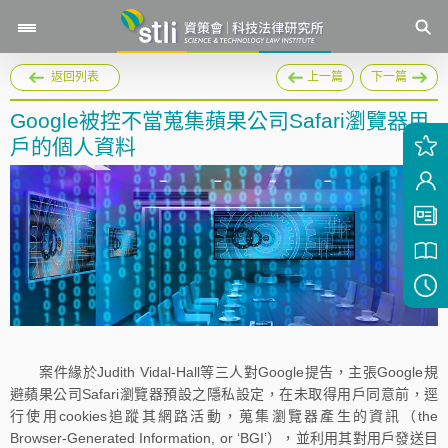
返回列表
上一篇
下一篇
Google被控不當蒐集蘋果公司Safari瀏覽器用
戶的個人資料
案件緣於Judith Vidal-Hall等三人對Google提告，主張Google規
避蘋果公司Safari瀏覽器預設之隱私設定，在未取得用戶同意前，逕
行使用cookies追蹤其網路活動，蒐集瀏覽器產生的資訊（the
Browser-Generated Information, or ‘BGI’），並利用其對用戶發送目