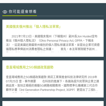
你可能還會想看
美國俄亥俄州推出「個人隱私法草案」
2021年7月13日，美國俄亥俄州（下稱俄州）副州長Jon Husted宣布
推出《俄州個人隱私法》（Ohio Personal Privacy Act, OPPA，下稱本
法），這是美國近期最新州級別的個人隱私保護法草案，並提出企業可資遵
循隱私標準俾該州消費者隱私之保護。 首先，本法草案除賦予該州消
費者知悉權、近用權、刪除權外，更賦予資料銷售退出權（right to opt out
sales）及不受歧視權（right to discrimination）。並於俄州境內規範三種企
業：（一）年營收逾2,500萬美元；（二）單一年度內經手10萬名以上消費
者個資；（三）年營收半數源自於個人資料銷售且經手2.5萬名以上消費者
垂直場域應用之5G頻譜政策趨勢
個資。 惟所稱企業，排除如：州立機關或機構、受管制之金融機構及
其附屬單位、實體或關係組織、高等教育機構等；至所稱消費者個資，則排
垂直場域應用之5G頻譜政策趨勢 資訊工業策進會科技法律研究所 2019年
除如：法規保護之個資（如健康資訊及紀錄、病患辨識資訊、人類受試者之
07月25日 壹、事件摘要 在科技的進展下，各國為提升民眾與企業之連
個資及相關資訊、病患安全工作成果、個人信用等）、依法（如駕照法、家
網品質，皆刻正積極的推動5G網路相關應用，國際標準化機構第三代合作
事法、醫療法及本法等）所得個資或依法授權得使用於公衛之資訊等。
夥伴計畫（3rd Generation Partnership Project, 3GPP）更提出了三個5G
特別的是，如企業違反本法，消費者並無獨立訴訟權，其執法權專屬州
應用場景，分別是更大頻寬（Enhanced Mobile Broadband, eMBB）、海
總檢察長。因此，如本法日後通過並施行，無論對俄州企業抑或消費者權益
量連結（Massive Machine Type Communications, mMTC），以及超低時
之影響，均有待觀察。
延（Ultra-reliable and Low Latency Communications, URLLC）[1]。而相