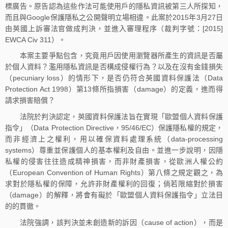
標廣告。原告認為這些作法可能使用戶的隱私資訊被第三人所探知，
而且與Google保護隱私之公開聲明立場相違。此案於2015年3月27日
由英國上訴審法官做成判決，並進入審理程序（裁判字號：[2015]
EWCA Civ 311）。
本案主要爭點包含，究竟用戶因使用瀏覽器所產生的資訊是否屬
於個人資料？濫用隱私資訊是否構成侵權行為？以及在沒有金錢損失
（pecuniary loss）的情形下，是否仍符合英國資料保護法（Data
Protection Act 1998）第13條所指損害（damage）的定義，進而得
請求損害賠償？
法院於判決認定，英國資料保護法旨在實現「歐盟個人資料保護
指令」（Data Protection Directive，95/46/EC）保護隱私權的規定，
而非經濟上之權利，用以確保資料處理系統（data-processing
systems）尊重並保護個人的基本權利及自由。並進一步說明，因隱
私權的侵害往往造成精神損害，而非財產損害，從歐洲人權公約
（European Convention of Human Rights）第八條之規定觀之，為
求對於隱私權的保障，允許非財產權利的回復；倘若限縮對於損害
（damage）的解釋，將會有礙於「歐盟個人資料保護指令」立法目
的的貫徹。
法院強調，該判決並未創造新的訴因（cause of action），而是