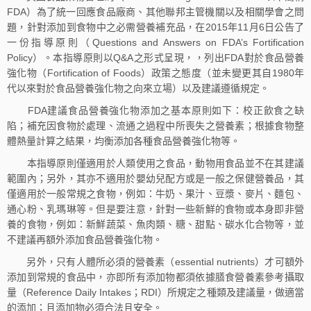
FDA）為了統一回應食品廠商、其他聯邦主管機關以及相關學會之問
題，針對添加到食物中之必需營養補充品，在2015年11月6日公告了
一份指導原則（Questions and Answers on FDA’s Fortification
Policy）。本指導原則以Q&A之形式呈現，，列出FDA對於食品營養
強化物（Fortification of Foods）政策之態度（並未變更其自1980年
代以來對於食品營養強化物之向來立場）以及建議遵循規定。
FDA建議食品營養強化物添加之基本原則如下：校正飲食之缺
陷；補充因食物於處理、流通之過程中所喪失之營養素；根據食物整
體熱量計算之結果，均衡添加各種食品營養強化物等。
本指導原則僅適用於人類使用之食品，動物用食品並不在其建議
範圍內；另外，其亦不適用於嬰幼兒配方或是一般之保健營養品，其
僅適用於一般常規之食物，例如：牛奶、果汁、豆漿、麥片、麵包、
通心粉、乳瑪琳等。但是要注意，針對一些新鮮的食物或本身即非營
養的食物，例如：新鮮蔬菜、魚肉類、糖、甜點、碳水化合物等，並
不建議再額外添加食品營養強化物。
另外，只有人體所必須的營養素（essential nutrients）才可額外
添加到常規的食品中，亦即所有添加物都須依據膳食營養素參考攝取
量（Reference Daily Intakes；RDI）所規定之種類及建議量，做適當
的添加；且添加物必須合法且安全。