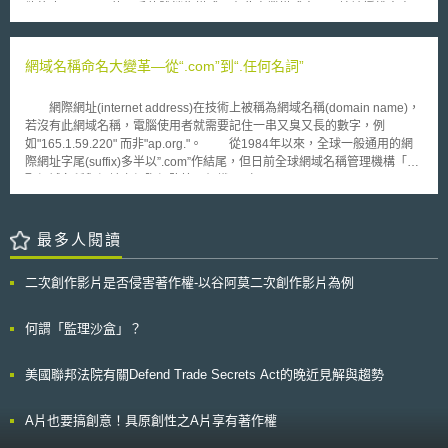
USPTO得以自我檢視並有效清除不良專利。而第315（b）條的立法本意為
欲終止UsedSoft的二手軟體銷售模式。在此商業模式中，原始被授權人書面
減少訴訟與IPR程序重疊的資源浪費，若允許對是否立案之決定上訴顯然無
說明其被授權使用某軟體，同時聲明後續不再使用，相關文件經公證後，
益於本條立法目的之達成。因此聯邦最高法院撤銷聯邦巡迴上訴法院的判決
UsedSoft即以此文件及合約進行二手軟體的銷售，新的使用者可直接由
並以無上訴管轄權為由駁回Click-to-Call公司之上訴。
UsedSoft取得軟體。 本案的關鍵點在於著作權是否隨著軟體第一次銷
網域名稱命名大變革—從“.com”到“.任何名詞”
售而權利耗盡，如權利耗盡則合約中的禁止移轉條款將無任何效力。在傳統
軟體光碟銷售的情形，被授權人可以將軟體再轉賣給任何人，權利耗盡是被
網際網址(internet address)在技術上被稱為網域名稱(domain name)，
確認的，但網站下載的軟體販售模式，權利是否隨之耗盡，則不無疑問。
若沒有此網域名稱，電腦使用者就需要記住一串又臭又長的數字，例
歐盟法院在本案判決中表示，不管是負載於光碟或網站下載的軟體銷
如"165.1.59.220" 而非"ap.org."。 從1984年以來，全球一般通用的網
售，一旦開發商售出軟體，其權利即隨之耗盡；但同時也指出，如果原授權
際網址字尾(suffix)多半以”.com”作結尾，但日前全球網域名稱管理機構「分
使用數量較多，權利耗盡並不得作為後續二手軟體切割販售授權的依據，開
配網域名稱與網址之網際網路管理組織」（Internet Corporation for
發商也不因此判決而必須提供軟體支援給二手被授權人。 此一判決可
Assigned Names and Numbers, ICANN）在新加坡召開會議，決議通過開
能刺激二手市場的成長，但同時也可能對軟體開發商帶來負面影響，開發商
放網際網址字尾不再限於”.com”，未來將可以任何品牌、嗜好、城市等名稱
無法再掌握確實的被授權人，也無有效的方法確認原始授權人是否仍使用軟
命名。這項決定堪稱是網際網址系統有史以來最大的變革。 ICANN表
最多人閱讀
體。建議軟體開發商應檢視其授權作業，並嘗試從授權合約中處理，例如增
示，ICANN一直以來都希望能擴張網際網址字尾的數目，然而在商標侵權爭
加授權轉讓時應通知開發商的條款等。
議、出現淫穢字眼等考量下，擴展網際網址字尾的進展顯得緩慢。終於在花
二次創作影片是否侵害著作權-以谷阿莫二次創作影片為例
費長達六年時間協商討論網際網址字尾之命名及運用，完成撰擬網際網址字
尾指導原則(guidelines)，並決議通過網際網址字尾新的命名規則。
ICANN將從明年1月12日起開始接受申請，為期3個月，申請費用為
何謂「監理沙盒」？
185,000美元，每年維護使用(maintain)費為25,000美元。若申請案未遭他
人以商標侵權、道德風俗等理由申請異議，將可很快取得核准。若有異議情
美國聯邦法院有關Defend Trade Secrets Act的晚近見解與趨勢
形，申請案將進行進一步的審議（包括仲裁程序）。若當有兩個以上申請人
皆有正當理由申請同一名稱時，ICANN希望雙方能先進行和解，若仍未達成
協議，ICANN將會以競標方式決定由誰取得該名稱。 此項消息公佈
A片也要搞創意！具原創性之A片享有著作權
後，外界揣測備受矚目的娛樂事業、專門販售消費者商品的公司、金融服務