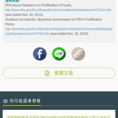
資料來源：
FDA Issues Guidance on Fortification of Foods,
http://www.fda.gov/Food/NewsEvents/ConstituentUpdates/ucm471542.htm
(last visited Nov. 30, 2015).
Guidance for Industry: Questions and Answers on FDA’s Fortification
Policy,
http://www.fda.gov/Food/GuidanceRegulation/GuidanceDocumentsRegulat
oryInformation/ucm470756.htm
(last visited Nov. 30, 2015).
推薦文章
你可能還會想看
美國聯邦最高法院判決PTAB就IPR申請是否逾期不立案之決定不