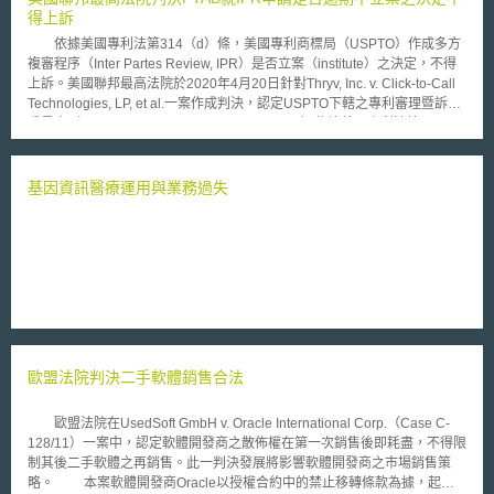
得上訴
依據美國專利法第314（d）條，美國專利商標局（USPTO）作成多方
複審程序（Inter Partes Review, IPR）是否立案（institute）之決定，不得
上訴。美國聯邦最高法院於2020年4月20日針對Thryv, Inc. v. Click-to-Call
Technologies, LP, et al.一案作成判決，認定USPTO下轄之專利審理暨訴願
委員會（Patent Trial and Appeal Board, PTAB）依據美國專利法第
315（b）條判斷IPR申請是否逾期不立案之決定，同樣屬於第314（d）條
不得上訴之決定。 本案源自2012年Click-to-Call公司就其所有的第
5,818,836號美國專利（以下簡稱836號專利）向Thryv公司的前身Ingenio,
基因資訊醫療運用與業務過失
LLC.提起的專利侵權訴訟，Ingenio公司隨即在收到訴狀後一年內針對836
號專利向PTAB提出IPR申請，PTAB認定Ingenio公司的申請並未逾期而立案
IPR，並最終做成836號專利無效之決定。Click-to-Call公司不服，認為836
號專利之侵權訴訟早在2001年即被提起，即便後因雙方和解而撤回，
Ingenio公司的IPR申請早已逾越第315（b）條所規定應於被訴後一年內提
出IPR申請之期限，進而對PTAB認定本案申請並未逾期而立案的決定提起上
訴。 本案前於2018年經聯邦巡迴上訴法院（CAFC）作成判決，認為
PTAB依據第315（b）條認定本案尚未逾期而立案IPR之決定為可上訴，並
進而認為即便本案曾經起訴後旋即撤回，當時送達之訴狀仍可觸發IPR申請
歐盟法院判決二手軟體銷售合法
期限的起算，IPR申請期限應以訴狀是否送達（served with the complaint）
為準，與訴訟後續是否撤回無關，PTAB就該訴訟經撤回而認定期限未起算
並立案IPR之決定，顯然增加法律所無之規定。 不過在聯邦最高法院的
歐盟法院在UsedSoft GmbH v. Oracle International Corp.（Case C-
判決中，以7票對2票推翻了聯邦巡迴上訴法院的見解，聯邦最高法院引用
128/11）一案中，認定軟體開發商之散佈權在第一次銷售後即耗盡，不得限
Cuozzo Speed Technologies, LLC v. Lee一案的見解，認為依據第
制其後二手軟體之再銷售。此一判決發展將影響軟體開發商之市場銷售策
314（d）條是否立案IPR之決定為不可上訴，係立法者有意設計，使
略。 本案軟體開發商Oracle以授權合約中的禁止移轉條款為據，起訴