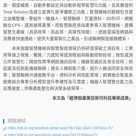
測、精度補償、自動參數設定與自動排程等智慧化功能，並具備提供
Total Solution及建立差異化競爭優勢之功能；智慧機械的範疇包含建
立設備整機、零組件、機器人、智慧聯網、巨量資料、3D列印、網實
融合CPS、感測器等產業。而智慧製造係指產業導入智慧機械，建構
智慧生產線（具高效率、高品質、高彈性特徵），透過雲端及網路與
消費者快速連結，提供大量客製化之產品，形成聯網製造服務體系。
未來我國智慧機械與智慧製造領域仍待研發突破之項目有：工業
用等級之視覺／觸覺／力感知等感測模組與驅動控制技術；微型感測
元件智慧化；開放性標準網路通訊技術；機器型通訊及安全技術；耐
延遲及低耗能機器聯網；健全人機智能介面，提升人機協同安全與效
率；智慧聯網共通服務平台、資料分析與效能管理；網實融合智能系
統需結合專業分析模型提升準確性及可靠度；機器人智慧整合能力及
反應速度；供需產能整合與決策系統等等。
本文為「經濟部產業技術司科技專案成果」
相關連結
https://stli.iii.org.tw/article-detail.aspx?tp=5&i=2&d=7287&no=57
https://stli.iii.org.tw/publish-detail.aspx?d=7156&no=71