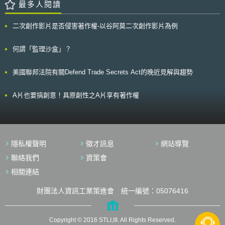
電腦（18 U.S.C. § 1030（1984）.）.」以美國政府名義（下稱控方）起訴
最多人閱讀
題。
曾氏刪除其犯罪證據之行為。 對於該控訴，被告曾氏以被刪除之電子
紀錄與其業務無關，非為公司所有財產為由作為抗辯。此外曾氏同時以其他
二次創作影片是否侵害著作權-以谷阿莫二次創作影片為例
判決主張毀損電腦之定義應係指由外部傳輸行為所致（如駭客行為），電腦
使用者自己刪除行為應不包含之，以及控方未舉證其刪除行為將導致公司有
不可回復或無法替代之損害作為抗辯。於此，控方則以刪除行為不應以內容
何謂「監理沙盒」？
而有所區分作為回應。 在審理期間，承審法官多納托（Donato）氏除
參酌控辯雙方證詞外，並特別詢問控方律師指控內容是否會對一般大眾造成
美國聯邦法院有關Defend Trade Secrets Act的晚近見解與趨勢
其在公用電腦中刪除同類資訊上之顧慮。而控方則以曾氏行為屬特殊情況作
為答辯。最後，多納托氏則以控方主張將造成社會恐慌以及控方未提出被告
刪除資料行為究竟對公司有何實際損害，判決被告無罪。
A片也要搞創意！具原創性之A片享有著作權
隱私權聲明
徵才訊息
網站導覽
聯絡我們
資策會
相關連結
財團法人資訊工業策進會 統一編號：05076416
Copyright © 2016 STLI,III. All Rights Reserved.