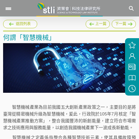
返回列表
上一篇
下一篇
何謂「智慧機械」
智慧機械產業為目前我國五大創新產業政策之一，主要目的是將
臺灣從精密機械升級為智慧機械，爰此，行政院於105年7月核定「智
慧機械產業推動方案」，整合我國豐沛的新創能量，建立符合市場需
求之技術應用與服務能量，以創造我國機械產業下一波成長新動能。
智慧機械之定義係指整合各種智慧技術元素，使其具備故障預