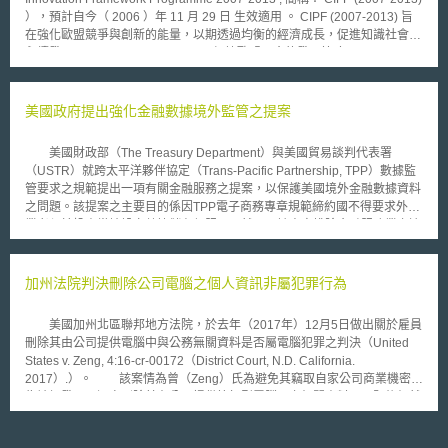
人，提供「製造設備清冊」及「書面銷售報告」，內容涉及被授權人的產能
），預計自今（ 2006 ）年 11 月 29 日 生效適用 。 CIPF (2007-2013) 旨
利用率、產量、客戶名單及個別客戶交易量等重要資訊；但這些資料與權利
在強化歐盟競爭與創新的能量，以期透過均衡的經濟成長，促進知識社會與
金總數額的計算，並無密切相關。飛利浦除為此專利的專利權人，也授權其
永續發展。 CIFP (2007-2013) 根據歐盟現今的發展策略－ Lisbon
他製造廠商產製 CD-R 光碟片，並以 Philips 品牌從事光碟片販賣，與被授
Strategy ，亦是將重點放在如何協助中小型企業運用其創新的潛能，開發更
權人在市場是處於競爭地位。因此，飛利浦利用此優勢地位，取得被授權人
高品質的產品。由於去年歐盟理事會重新定位 Lisbon Strategy 的重點在於
公司經營成本的重要資訊，雙方在市場會產生不公平競爭。 飛利浦則
激勵企業家精神、確保新創事業可獲得充份的風險資本挹注、鼓勵並引導融
美國政府提出強化金融數據境外監管之提案
表示，授權合約要求被授權人提供「製造設備清冊」及「書面銷售報告」，
入環境友善精神的創新（ eco-innovation ）、善用 ICT 技術、促進資源的
是為確認被授權人授權產品報告的正確性，這是國際授權實務上的慣例。飛
永續利用，故而 CIPF (2007-2013) 的計畫重點也放在如何落實前述政策目
利浦在合約已保證相關內容，不為合約目的外的使用，並無違法行為；該公
美國財政部（The Treasury Department）與美國貿易談判代表署
標，以使「競爭與創新」、「知識經濟」以及「永續發展」得以齊頭並進。
司將循正常程序提出訴願。
（USTR）就跨太平洋夥伴協定（Trans-Pacific Partnership, TPP）數據監
另 CIPF (2007-2013) 在第七期研發綱要架構（ Seventh Framework
管要求之規範提出一項有關金融服務之提案，以保護美國境外金融數據資料
Programme for research and technological development ）執行期間（
之問題。該提案之主要目的係因TPP電子商務專章規範締約國不得要求外國
2007-2013 ）也將與其相輔相成，不過 CIPF (2007-2013) 重點不在研發補
業者須於投資當地設立數據儲存伺服器，然而，該專章排除金融服務業之適
助，而是希望在研究與創新之間搭建橋樑，同時鼓勵各種形式的創新利用。
用，因此，在該提案中提出締約國不得要求外國金融服務業者在其境內應設
舉例而言，如何協助將第七期研發綱要的成果進一步透過技術移轉方式鼓勵
立數據儲存伺服器，且要求美國政府於未來及目前談判中之國際經貿協定，
其商業化利用，即是 CIPF (2007-2013) 所要達到的任務之一，不過手段上
如TiSA、TTIP、美國與中國雙邊投資協定（BIT）等，使金融服務業者無須
加州法院判決刪除公司電腦之個人資訊非屬犯罪行為
CIPF (2007-2013) 的經費主要會用於如何解決研究與創新之間的市場失靈
於投資當地設立數據儲存伺服器。在此提案中，美國亦有意要建立一個國家
問題。
對國家之爭端解決機制來解決相關問題。 美國貿易談判代表Michael
美國加州北區聯邦地方法院，於去年（2017年）12月5日做出關於雇員
Froman表示此乃透過協調利害關係人與國會議員，在國家優先利益的領域
刪除其由公司提供電腦中與公務無關資料是否屬電腦犯罪之判決（United
中尋求多方共識，美國將會繼續在TPP中實施並執行其協調工作。證券業與
States v. Zeng, 4:16-cr-00172（District Court, N.D. California.
金融市場協會（the Securities Industry and Financial Markets
2017）.）。 該案情為曾（Zeng）氏為避免其竊取自家公司商業機密行
Association）執行長肯認美國財政部及美國貿易談判代表署之作法。
為被揭發，而逕自刪除其在公司提供筆記型電腦內之相關資料。而嗣後仍然
雖然TPP業已完成談判，談判結果並不會受到本次提案談判立場之影響，但
被公司發現並報案，於此偵查單位FBI則以曾氏違反電腦詐欺及濫用法案
美國官員仍有意透過雙邊談判的途徑，與TPP國家中受金融業者關切的國
（Computer Fraud and Abuse Act，下稱CFAA）中「未經授權而毀損他人
家，如越南、馬來西亞、新加坡與汶萊展開諮商，以解決在TPP中的這項議