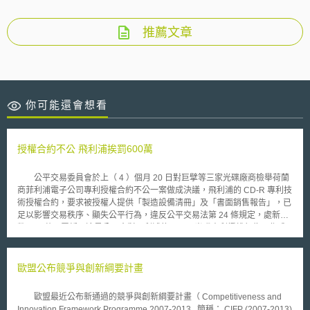
推薦文章
你可能還會想看
授權合約不公 飛利浦挨罰600萬
公平交易委員會於上（ 4 ）個月 20 日對巨擘等三家光碟廠商檢舉荷蘭
商菲利浦電子公司專利授權合約不公一案做成決議，飛利浦的 CD-R 專利技
術授權合約，要求被授權人提供「製造設備清冊」及「書面銷售報告」，已
足以影響交易秩序、顯失公平行為，違反公平交易法第 24 條規定，處新台
幣 600 萬元罰鍰。這是公平會對飛利浦的 CD-R 光碟專利授權行為，作成
的第二件處分案，第一件為飛利浦、 日本 新力及日商太陽誘電被檢舉，在
台的 CD-R 光碟片產品專利授權行為，違反聯合行為的規定，飛利浦被處新
台幣 800 萬元罰鍰，該案目前仍在行政訴訟中。 公平會認為，飛利浦
歐盟公布競爭與創新綱要計畫
與新力公司共同制定 CD-R 光碟片技術規格書，國內光碟廠商如生產符合
「橘皮書」規格的 CD-R ，必須取得飛利浦專利授權，在 CD-R 專利授權的
歐盟最近公布新通過的競爭與創新綱要計畫（ Competitiveness and
締約過程中，飛利浦具有相對優勢地位。飛利浦並在授權合約要求被授權
Innovation Framework Programme 2007-2013 , 簡稱： CIFP (2007-2013)