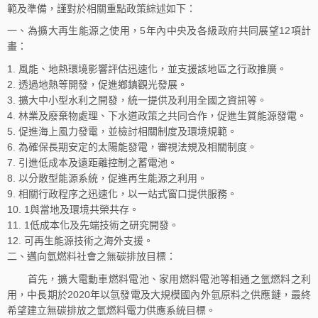
範及準備，謹對於相關重點政策綜述如下：
一、為擴大再生能源之使用，5年內中央及各級政府共同展望12項計
畫：
風能、地熱環境影響評估迅速化，並支援該地區之行政推廣。
透過地熱等開發，促進鄉鎮觀光發展。
擴大中小型水利之開發，統一提供及利用全國之資訊等。
林業及廢棄物處理、下水道政策之共同合作，促進生質能源發電。
促進海上風力發電，並檢討相關制度及環境規範。
為確保長期安定的太陽能發電，審視法規及相關制度。
引進低成本及遠距離控制之蓄電池。
以分散型能源系統，促進再生能源之利用。
相關行政程序之迅速化，以一站式窗口提供服務。
1與當地及環境共榮共存。
1低成本化及先端技術之研究開發。
可再生能源技術之海外支援。
二、邁向氫燃料社會之無碳排放目標：
首先，擴大電動車燃料電池、家用燃料電池等相通之氫燃料之利
用，中長期於2020年以氫發電及大規模國內外氫原料之供應鏈，最終
希望建立無碳排放之氫燃料電力供應系統目標。