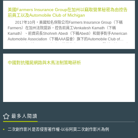
求停止法國國家家庭津貼基金機構（Caisse nationale des allocations
familiales，CNAF）所使用的歧視性風險評分演算法系統。 CNAF自2010
美國Farmers Insurance Group在加州以竊取營業秘密為由控告
年起即慣於使用此系統識別可能進行福利金詐欺的對象，該系統演算法對獲
前員工以及Automobile Club of Michigan
取家庭與住房補助的對象進行0至1之間的風險評分，分數越接近1即越可能
2017年10月，美國知名保險公司Farmers Insurance Group（下稱
被列入清單並受調查，政府當局並宣稱此系統將有助於提升辨識詐欺與錯誤
Farmers）在加州法院提訴，控告前員工Venkatesh Kamath（下稱
的效率。 LQDN取得該系統的原始碼，並揭露其帶有歧視性質。該等組織說
Kamath）、前資訊長Shohreh Abedi（下稱Abedi）和競爭對手American
明，CNAF所使用的評分演算法自始即對社會邊緣群體如身心障礙者、單親
Automobile Association（下稱AAA協會）旗下的Automobile Club of
家長，與低收入、失業、居住於弱勢地區等貧困者表現出懷疑態度，且可能
Michigan（下稱Auto Club）竊取營業秘密。 Farmers聲稱，於2015年
蒐集與系統原先目的不相稱的資訊量，這樣的方向直接違背了人權標準，侵
起使用Guidewire Software（下稱Guidewire），以更新其理賠處理和保險
犯平等、非歧視與隱私等權利。 依據歐盟《人工智慧法》（Artificial
服務系統。Kamath因Guidewire業務，接觸到Farmers高度敏感與機密資
Intelligence Act，下稱AIA），有兩部分規定： 1. 用於公機關評估自然人是
訊。Abedi前為Kamath上司，曾監督Guidewire計畫初期階段。之後Abedi
中國對抗殭屍網路與木馬法制策略研析
否有資格獲得基本社會福利或服務，以及是否授予、減少、撤銷或收回此類
至Auto Club任職，協助Auto Club轉換使用Guidewire，並挖角包括Kamath
服務的人工智慧系統；以及用於評估自然人信用或建立信用評分的人工智慧
在內許多Farmers員工。Kamath離職前，從Farmers電腦中拷貝超過6400
系統，應被視為高風險系統。 2. 由公機關或私人對自然人進行社會評分之
份檔案，其中包括與Guidewire計畫及Famers核心業務相關的營業秘密資
人工智慧系統可能導致歧視性結果並排除特定群體，從此類人工智慧總結的
訊。 Farmers控訴Kamath、Abedi及Auto Club違反加州營業秘密法
社會分數可能導致自然人或其群體遭受不當連結或程度不相稱的不利待遇。
（California Trade Secret Act）、從事不公平競爭、違反忠實義務及其他事
因此應禁止涉及此類不可接受的評分方式，並可能導致不當結果的人工智慧
由，除訴請賠償外，也請求法院禁止被告使用其營業秘密。 本案非
系統。 然而，AIA並未針對「社會評分系統」明確定義其內涵、組成，因此
Farmers與AAA協會首次因營業秘密事宜而對訟。2010年間，Farmers曾控
人權組織同時呼籲，歐盟立法者應針對相關禁令提供具體解釋，惟無論
告AAA協會旗下Auto Club Group竊取其投保客戶機密資訊，惟該案當時經
CNAF所使用的系統為何種類型，因其所具有的歧視性，公機關皆應立即停
法院以Farmers未能證明有何損失或損害為由，駁回其訴。Farmers公司於
止使用並審視其具有偏見的實務做法。
最多人閱讀
2017年10月對Auto Club提起的本件訴訟，法院實務的發展為何，值得後續
觀察。
二次創作影片是否侵害著作權-以谷阿莫二次創作影片為例