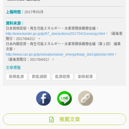
上稿時間：
2017年05月
資料來源：
日本首相官邸，再生可能エネルギー・水素等関係閣僚会議，
http://www.kantei.go.jp/jp/97_abe/actions/201704/11energy.html
，（最後瀏
覽日：2017/04/21）。
日本內閣官房，再生可能エネルギー・水素等関係閣僚会議（第１回） 議事
次第，
http://www.cas.go.jp/jp/seisaku/saisei_energy/kaigi_dai1/gijisidai.html
，
（最後瀏覽日：2017/04/21）。
文章標籤
新興能源
節能減碳
能源政策
創新創業
推薦文章