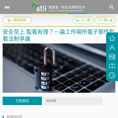
返回列表
上一篇
下一篇
安全至上 監看有理？－論工作場所電子郵件監
看法制爭議
刊登期別
2004年
相關附件