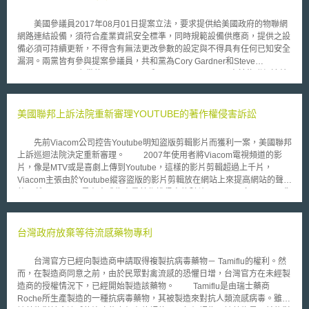
美國參議員2017年08月01日提案立法，要求提供給美國政府的物聯網
網路連結設備，須符合產業資訊安全標準，同時規範設備供應商，提供之設
備必須可持續更新，不得含有無法更改參數的設定與不得具有任何已知安全
漏洞。兩黨皆有參與提案參議員，共和黨為Cory Gardner和Steve
Daines，以及民主黨的Mark Warner和Ron Wyden。 由於物聯網連結
數持續成長，與物聯網相連的裝置與感應器，預計在2020年會超過200億台
裝置，相關裝置的資料蒐集與傳輸，同時影響消費者與產業。當這些裝置在
出廠時若預設無法更改的參數，即預設固定程式無法更新，則該裝置連接物
美國聯邦上訴法院重新審理YOUTUBE的著作權侵害訴訟
聯網時，會因裝置無法更新程式，而可能產生資安漏洞，進而影響物聯網上
其它連結設備之安全性。 2016至今，物聯網相關設備已被惡意阻斷服
先前Viacom公司控告Youtube明知盜版剪輯影片而獲利一案，美國聯邦
務攻擊(DDOS)影響相關網站、伺服器以及網路基礎設施提供者。
上訴巡迴法院決定重新審理。 2007年使用者將Viacom電視頻道的影
Warner等4位參議員提出的〈2017年物聯網資安改進法〉(Internet of
片，像是MTV或是喜劇上傳到Youtube，這樣的影片剪輯超過上千片，
Things (IoT) Cybersecurity Improvement Act of 2017)草案，主要關注： 聯
Viacom主張由於Youtube縱容盜版的影片剪輯放在網站上來提高網站的聲
邦政府採購的物聯網相關設備，須可持續更新、符合產業標準、不含無法更
望，所以Youtube是有意成為大量著作權侵害的幫兇，Viacom向Youtube求
改內建參數的設定、以及不含已知安全漏洞。 行政管理和預算局(Direct the
償超過一億元的損害。 依據1998年通過的數位千禧年法案，網路服務
Office of Management and Budget ,OMB)，須發展可供替代網路級
提供者在獲知有著作權侵害的內容後，只要迅速移除內容，則無需負擔使用
(network-level)資安設備以供限制性資料處理。 國土安全部的國家保護和計
者著作權侵害的責任。由於youtube在獲知有侵權內容時，已經及時將侵權
台灣政府放棄等待流感藥物專利
畫局(National Protection and Programs Directorate)須向提供連線設備予
內容移除，所以在2010年地方法院否決了Viacom的控告。 2012年4月
聯邦政府的承包商，發布整合性的資安漏洞揭露指導原則。 免除資安研究
5日聯邦巡迴上訴法院法官推翻地方法院的判決，並且說明合理陪審員
人員基於誠實信用研究時，所揭露與資安漏洞有關之法規責任。 要求所有
台灣官方已經向製造商申請取得複製抗病毒藥物－ Tamiflu的權利。然
(reasonable jury)可以發現Youtube實質上知道或是明確的意識到網站上有
執行機構清點所有連結物聯網的設備。
而，在製造商同意之前，由於民眾對禽流感的恐懼日增，台灣官方在未經製
侵權的活動。 Google(Youtube的擁有者)發言人表示，侵權影片占
造商的授權情況下，已經開始製造該藥物。 Tamiflu是由瑞士藥商
youtube網站上的影片僅微小的比例，並且Youtube早已移除該侵權影片。
Roche所生產製造的一種抗病毒藥物，其被製造來對抗人類流感病毒。雖然
但在Vaicom訴訟結束後，此項爭議卻開始攻擊Youtube。發言人繼續表示，