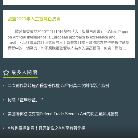
該藥物對於禽流感的治療能力仍有待評估，一般仍認為，該藥物是目前能對
此項決定並不影響Youtube的經營方式，Youtube將繼續作為全世界可以盡
抗禽流感的最佳選擇。 自 2003年12月起，禽流感已經在亞洲造成至少
情自由表達的平台。
60起死亡案例，並且迅速於東南亞各國蔓延。雖然台灣尚未有民眾受到感染
的病例傳出，政府仍決定未雨綢繆，先行研製Tamiflu的非專利藥。台灣官
歐盟2020年人工智慧白皮書
方宣稱將製造6公斤的Tamiflu非專利藥，以維持足夠的庫存，並且該藥物將
不會被商業化。 目前台灣官方仍在與 Roche方面談判，並且向Roche
歐盟執委會於2020年2月19日發布「人工智慧白皮書」（White Paper
釋出最大善意，希望該公司能儘早授權台灣官方製造Tamiflu，以確保台灣
on Artificial Intelligence: a European approach to excellence and
民眾的生命安全。由於禽流感的迅速蔓延，除了台灣之外，許多國家也正在
trust），以打造卓越且可信賴的人工智慧為目標。歐盟認為在推動數位轉型
請求該藥物的製造權利，盡力降低這場恐怖的流感風暴所造成的傷害。
過程中的一切努力，均不應脫離歐盟以人為本的最高價值，包含：開放
（open）、公平（fair）、多元（diverse）、民主（democratic）與信任
（confident），因此在人工智慧的發展上，除了追求技術的持續精進與卓越
外，打造可信賴的人工智慧亦是歐盟所重視的價值。 歐盟執委會於人
工智慧白皮書中分別就如何追求「卓越」與「可信賴」兩大目標，提出具體
最多人閱讀
的措施與建議。在促進人工智慧卓越方面，執委會建議的措施包含：建立人
工智慧與機器人領域的公私協力；強化人工智慧研究中心的發展與聯繫；每
二次創作影片是否侵害著作權-以谷阿莫二次創作影片為例
個成員國內應至少有一個以人工智慧為主題的數位創新中心；歐盟執委會與
歐洲投資基金（European Investment Fund）將率先在2020年第1季為人工
智慧開發與使用提供1億歐元融資；運用人工智慧提高政府採購流程效率；
何謂「監理沙盒」？
支持政府採購人工智慧系統等。上述各項措施將與歐盟「展望歐洲」
（Horizon Europe）科研計畫密切結合。 而在建立對人工智慧的信賴
美國聯邦法院有關Defend Trade Secrets Act的晚近見解與趨勢
方面，執委會建議的措施則包含：建立有效控制人工智慧創新風險但不箝制
創新的法規；具高風險的人工智慧系統應透明化、可追溯且可控制；政府對
人工智慧系統的監管程度應不低於對醫美產品、汽車或玩具；應確保所使用
A片也要搞創意！具原創性之A片享有著作權
的資料不帶有偏見；廣泛探討遠端生物辨識技術的合理運用等。歐盟執委會
將持續徵集對人工智慧白皮書的公眾意見，並據以在2020年底前提出成員