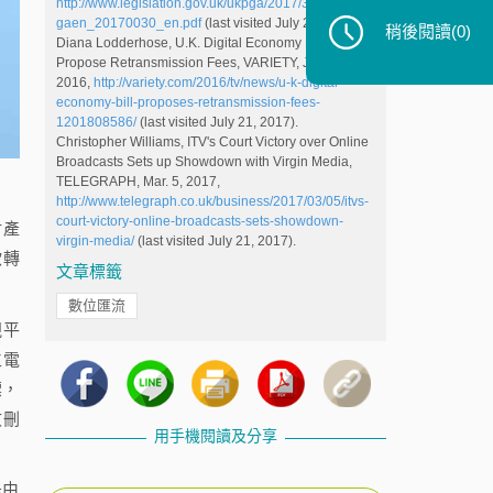
http://www.legislation.gov.uk/ukpga/2017/30/pdfs/ukp
gaen_20170030_en.pdf
(last visited July 21, 2017).
稍後閱讀
(0)
Diana Lodderhose, U.K. Digital Economy Bill Could
Propose Retransmission Fees, VARIETY, July 5,
2016,
http://variety.com/2016/tv/news/u-k-digital-
economy-bill-proposes-retransmission-fees-
1201808586/
(last visited July 21, 2017).
Christopher Williams, ITV's Court Victory over Online
Broadcasts Sets up Showdown with Virgin Media,
TELEGRAPH, Mar. 5, 2017,
http://www.telegraph.co.uk/business/2017/03/05/itvs-
court-victory-online-broadcasts-sets-showdown-
財產
virgin-media/
(last visited July 21, 2017).
欲轉
文章標籤
數位匯流
視平
立電
標，
文刪
用手機閱讀及分享
是由