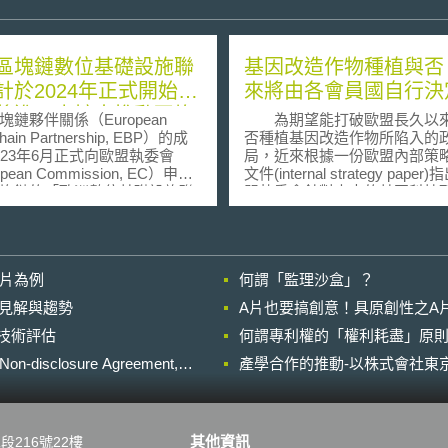
區塊鏈數位基礎設施聯
基因改造作物種植與否
計於2024年正式開始運
來將由各會員國自行決
將進一步擴大推動區塊
塊鏈夥伴關係（European
為期望能打破歐盟長久以
公共應用服務
chain Partnership, EBP）的成
否種植基因改造作物所陷入的
023年6月正式向歐盟執委會
局，近來根據一份歐盟內部策
pean Commission, EC）申請
文件(internal strategy pape
塊鏈的「歐洲數位基礎設施聯
盟執委會針對未來的基因科技
opean Digital Infrastructure
次建議表示，未來將授權由各
ortium, EDIC），若審核通過，
自行決定將批准或禁止基因改
盟將有一個正式的機構負責推
於境內種植，並且透過調整相
的發展與應用。 歐盟執委會
科技法管理規範的方式予以落
影片為例
何謂「監理沙盒」？
23年1月發布了「2030年數位十
動。 以目前歐盟各會員國觀之，
」（Digital Decade Policy
境內支持基因改造科技(gene-
的晚近見解與趨勢
A片也要搞創意！具原創性之A
ramme 2030, DDPP），為促進
technology-friendly)與反對
進行技術評估
位轉型的大規模部署及能力建
何謂專利權的「權利耗盡」原則
技(gene-technology-unfriend
到DDPP所設定的具體目標，
彼此呈現封鎖阻隔的局面，欠
losure Agreement,
產學合作的推動-以株式會社東京
提出跨（多）國專案（Multi-
的決策程序，同時降低民眾對
ry Projects, MCPs）的概念，
決定了解程度。因此，歐盟執
合歐盟、各成員國、私部門的
議，關於基因改造作物的批准
以實現單一成員國無法獨立部
植，在此次建議中，擬朝向將
其他資訊
段216號22樓
化基礎設施。 執委會參考
限與各會員國權限進行切割的