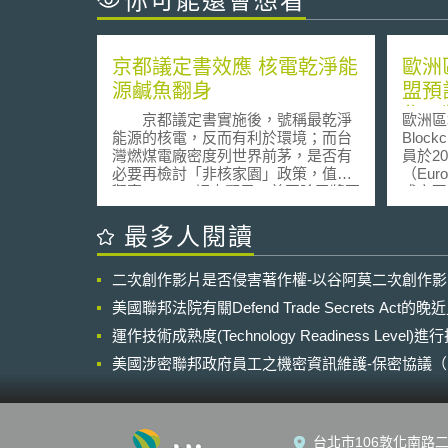
你可能還會想看
京都議定書效應 核電乾淨能
歐洲
源鹹魚翻身
盟預
作，
京都議定書實施後，號稱最乾淨
歐洲區
鏈的
能源的核電，反而有利於環境；而台
Block
灣燃煤電廠密度列世界前茅，是否有
員於2
必要再檢討「非核家園」政策，值得
（Euro
觀察。 調查顯示，美國除了將要
成立區
提前除役的核電廠延役外，芬蘭、韓
盟」（Eur
國、日本都有建新核電廠的計畫，中
Cons
最多人閱讀
國大陸更將以一年一座核電的速度，
未來歐
持續到 2020 年，美國奇異公司、法
動區塊鏈
二次創作影片是否侵害著作權-以谷阿莫二次創作
國、甚至韓國都有意分食這塊大餅，
於20
就連台灣反核的師法對象德國，都有
年政策計畫
美國聯邦法院有關Defend Trade Secrets Act
改弦易轍的打算。 另外，根據國
Prog
際原子能委員會推估， 2020 年前全
運作技術成熟度(Technology Readiness Level)
歐盟數
球將有超過 60 座的核電廠上線運
構，達
美國涉密聯邦政府員工之機密資訊維護-保密協議（Non-disc
作，將全球核電廠的數量推升到 500
執委會
NDA）之使用
座，這些核電廠大多分布在亞洲。
Count
目前台灣燃煤發電廠密度名列世
期待整
界前茅，不論是二氧化碳及汞汙染都
資源，
台北市106敦化南路二
十分嚴重，面對京都議定書，燃煤電
署的數位