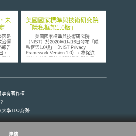
，未
美國國家標準與技術研究院
定
「隱私框架1.0版」
來因是
美國國家標準與技術研究院
政治僵
（NIST）於2020年1月16日發布「隱
略報告
私框架1.0版」（NIST Privacy
r)指出，歐
Framework Version 1.0），為促進資
政策首
料的有效利用並兼顧對隱私權的保
會員國
障，以風險管理（risk
造作物
management）的概念為基礎建構企
關基因
業組織隱私權管理框架。本隱私框架
實推
依循NIST於2018年所提出的「健全關
鍵基礎設施資安框架1.1版」
（Framework for Improving Critical
片享有著作權
基因改造科
Infrastructure Cybersecurity Version
?
ly)的國家
1.1）架構，包含框架核心（Core）、
缺透明
狀態評估（Profile）與實施層級
大學TLO為例-
於政策
（Implementation Tier），以利組織能
委會建
夠同時導入隱私與資安兩種框架。由
與種
隱私框架核心所建構的風險管理機
歐盟權
制，透過狀態評估來判斷當前與設定
連結
做法，
目標的實施層級，進而完成組織在隱