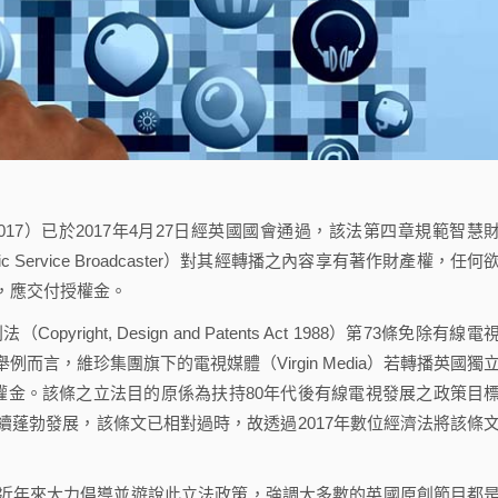
Act 2017）已於2017年4月27日經英國國會通過，該法第四章規範智慧
Service Broadcaster）對其經轉播之內容享有著作財產權，任何
，應交付授權金。
ht, Design and Patents Act 1988）第73條免除有線電
言，維珍集團旗下的電視媒體（Virgin Media）若轉播英國獨
權金。該條之立法目的原係為扶持80年代後有線電視發展之政策目
蓬勃發展，該條文已相對過時，故透過2017年數位經濟法將該條
ITV近年來大力倡導並遊說此立法政策，強調大多數的英國原創節目都