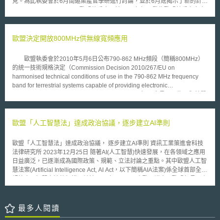
見。為此執委會於6月間邀集產官學研進行討論，並於6月底揭示了新的計畫
的法律概念，因此不可能獲得臨時禁制令限制它(暫時狀態假處分)，只能通
—Horizon 2020—。 歐盟執委會早於2011年初即發佈歐盟競爭力白皮
過法律長期爭訟。 另一種選擇蘋果可以請阿里巴巴撤下產品，但對於
書，揭櫫了未來新一期研究架構計畫之政策方向，其對於現有政策結構與資
每個侵害他產品權利的廠商，蘋果都需要個別填寫表格才能請阿里巴巴撤下
助機制有不小的衝擊。 新的CSF以氣候變遷、能源、健康與中小企業
產品。
為研發資助之主軸，而為瞭解並蒐集各界包括大學、國有研究機構、各國政
歐盟決定開放800MHz供無線寬頻應用
府以及企業界的意見，執委會於今年2月間發布了意見徵詢綠皮書以預先蒐
集各界意見。根據執委會的規劃，新的CSF除要求教育體系應跟隨業界研發
歐盟執委會於2010年5月6日公布790-862 MHz頻段（簡稱800MHz）
人才需求的腳步外，更鼓勵中小企業未來投入創新活動，因為執委會發現，
的統一技術規格決定（Commission Decision 2010/267/EU on
歐洲的企業研發投資經費總額，僅有日本和南韓的一半。 歐盟執委會
harmonised technical conditions of use in the 790-862 MHz frequency
表示，氣候變遷、能源、健康與中小企業為未來研究資源資助與投入的方
band for terrestrial systems capable of providing electronic
向，以呼應歐洲民眾的期待。此外，針對目前計畫所存在的行政效率不彰、
communications services in the European Union）。會員國以為，與其單
缺乏透明性及計畫遲延等問題，也將列入未來改善重點，為此，歐洲議會已
純保留800MHz給地面廣播系統使用，不如開放該頻段供網路使用，故會員
於6月進行FP7期中檢討時通過解決方案，日後將靠各國分別於歐盟及國家
國必須立即根據決定，以一致性的技術規格，讓800MHz頻段可以供無線寬
層級的計畫執行與管理中落實。 Horizon 2020計畫將於2014至2020年
頻接取技術使用。 執委會下一步將對數位紅利的使用提出規劃草案，
歐盟「人工智慧法」達成政治協議，逐步建立AI準則
間斥資800億歐元於研發與工作機會的創造，以提升歐盟競爭力，後2013時
草案內容並將成為預計於6月底公布的「2011-2015年無線頻譜政策方案」
期（post-2013）歐盟則將致力於化解計畫執行的分歧，確實協調各國投入
（Radio Spectrum Policy Programme 2011-2015）的一部份。各界預期，
新計畫的步調一致性。
歐盟「人工智慧法」達成政治協議， 逐步建立AI準則 資訊工業策進會科技
該草案有可能包括制訂一個所有會員國都必須釋出800MHz供寬頻服務發展
法律研究所 2023年12月25日 隨著AI(人工智慧)快速發展，在各領域之應用
的實施日期。
日益廣泛，已逐漸成為國際政策、規範、立法討論之重點。其中歐盟人工智
慧法案(Artificial Intelligence Act, AI Act，以下簡稱AIA法案)係全球首部全面
規範人工智慧之法律架構，並於2023年12月9日由歐洲議會及歐盟部長歷史
會達成重要政治協議[1]，尚待正式批准。 壹、發佈背景 歐洲議會及歐盟部
長理事會針對AIA法案已於本年12月9日達成暫時政治協議，尚待正式批
准。在法案普遍實施前之過渡期，歐盟執委會將公布人工智慧協定(AI
最多人閱讀
Pact)，其將號召來自歐洲及世界各地AI開發者自願承諾履行人工智慧法之