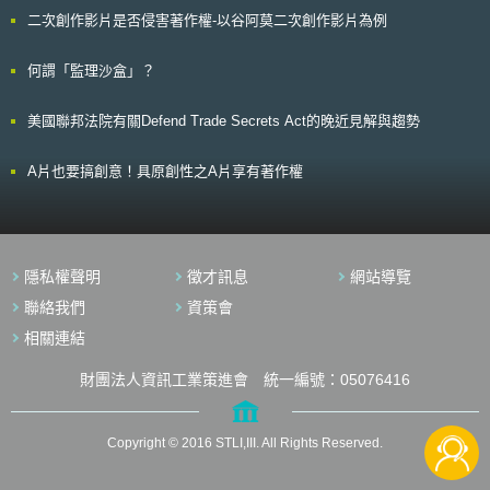
關鍵義務。 歐盟人工智慧法係歐盟執委會於2021年4月提出，係全球首項關
二次創作影片是否侵害著作權-以谷阿莫二次創作影片為例
於人工智慧的全面法律架構，該項新法係歐盟打造可信賴AI之方式，將基於
AI未來可證定義(future proof definition)，以等同作法直接適用於所有會員國
[2]。 貳、內容摘要 AIA法案旨在確保進入並於歐盟使用之AI人工智慧系統是
何謂「監理沙盒」？
安全及可信賴的，並尊重人類基本權利及歐盟價值觀，在創新及權利義務中
取得平衡。對於人工智慧可能對社會造成之危害，遵循以風險為基礎模式
美國聯邦法院有關Defend Trade Secrets Act的晚近見解與趨勢
(risk-based approach)，即風險越高，規則越嚴格，現階段將風險分為：最
小風險(Minimal risk)、高風險(High-risk)、無法接受的風險(Unacceptable
risk)、特定透明度風險(Specific transparency risk)[3]。與委員會最初建議
A片也要搞創意！具原創性之A片享有著作權
版本相比，此次臨時協定主要新增內容歸納如下： 臨時協議確立廣泛域外
適用之範圍，包含但不限於在歐盟內提供或部署人工智慧系統的企業[4]。但
澄清該法案不適用於專門用於軍事或國防目的之系統。同樣，該協定規定不
適用於研究和創新目的之人工智慧系統，也不適用於非專業原因之個人AI使
用。 臨時協議針對通用AI(General purpose AI)[5]模型，訂定相關規定以確
隱私權聲明
徵才訊息
網站導覽
保價值鏈之透明度；針對可能造成系統性風險之強大模型，訂定風險管理與
重要事件監管、執行模型評估與對抗性測試等相關義務。這些義務將由執委
聯絡我們
資策會
會與業界、科學社群、民間及其他利害關係人共同制定行為準則(Codes of
相關連結
practices)。 考量到人工智慧系統可用於不同目的之情況，臨時協議針對通
用AI系統整合至高風險系統，並就基礎模型部分商定具體規則，其於投放市
財團法人資訊工業策進會 統一編號：05076416
場之前須遵守特定之透明度義務，另強調對於情緒識別系統有義務在自然人
接觸到使用這種系統時通知他們。 臨時協議針對違反禁止之AI應用，罰款金
額自3,500萬歐元 或全球年營業額7%(以較高者為準)。針對違反其他義務罰
款1,500萬歐元或全球年營業額3%，提供不正確資訊罰 款750萬歐元或全球
Copyright © 2016 STLI,III. All Rights Reserved.
年營業額1.5%。針對中小及新創企業違反人工智慧法之行政罰款將設定適
當之上限。 參、評估分析 在人工智慧系統之快速發展衝擊各國社會、經