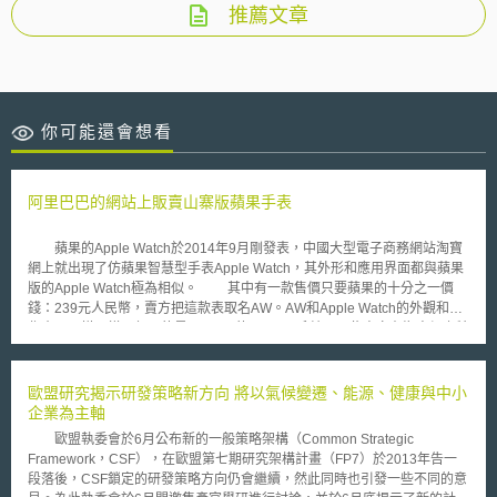
推薦文章
你可能還會想看
阿里巴巴的網站上販賣山寨版蘋果手表
蘋果的Apple Watch於2014年9月剛發表，中國大型電子商務網站淘寶
網上就出現了仿蘋果智慧型手表Apple Watch，其外形和應用界面都與蘋果
版的Apple Watch極為相似。 其中有一款售價只要蘋果的十分之一價
錢：239元人民幣，賣方把這款表取名AW。AW和Apple Watch的外觀和操
作介面一模一樣，但用的是Google 的Android系統。一些商家在淘寶網上特
別強調他們出售的產品不使用蘋果公司的技術。 今(2015)年1月，中國
國家工商總局公開批評阿里巴巴網絡交易平台存在假貨問題，淘寶網被指把
關不嚴，對商品信息審查不力，銷售行為管理混亂，信用評價存有缺陷以及
歐盟研究揭示研發策略新方向 將以氣候變遷、能源、健康與中小
內部工作人員管控不嚴。當被問及是否已經採取了反對任何賣家的行動，阿
企業為主軸
里巴巴在聲明中表示，「阿里巴巴集團致力於打擊仿冒，我們與政府，品牌
歐盟執委會於6月公布新的一般策略架構（Common Strategic
和同業公會緊密的合作來解決這個問題」。 曾經替蘋果工作的一名香
Framework，CSF），在歐盟第七期研究架構計畫（FP7）於2013年告一
港智財權律師說，蘋果若要阻止這些山寨版的手表在市面上出售，可請求著
段落後，CSF鎖定的研發策略方向仍會繼續，然此同時也引發一些不同的意
作權或專利侵權賠償，但要花費很多錢及時間。而且在中國並無不正當競爭