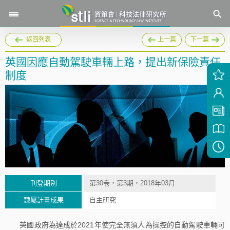
返回列表
上一篇
下一篇
英國因應自動駕駛車輛上路，提出新保險責任
制度
刊登期別
第30卷，第3期，2018年03月
隸屬計畫成果
自主研究
英國政府為達成於2021年使完全無須人為操控的自動駕駛車輛可