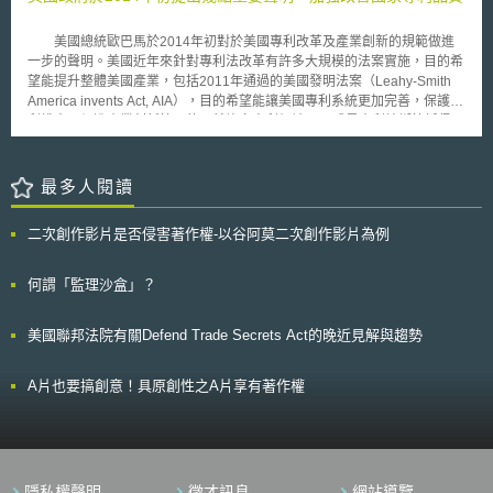
路安全中心（National Cyber Security Centre）密碼保護指引的身分驗證機
制，並鼓勵使用者採用兩階段驗證，幫助使用者辨別真偽。而在電子商務與
美國總統歐巴馬於2014年初對於美國專利改革及產業創新的規範做進
社群媒體方面，線上平臺與服務提供者應設置賣家驗證措施以防範不肖業
一步的聲明。美國近年來針對專利法改革有許多大規模的法案實施，目的希
者，並為使用者提供高風險交易安全指南與安全支付服務機制及資訊，保障
望能提升整體美國產業，包括2011年通過的美國發明法案（Leahy-Smith
使用者之消費權益。 2.建立檢舉途徑：線上平臺與服務提供者應提供簡捷的
America invents Act, AIA），目的希望能讓美國專利系統更加完善，保護專
檢舉途徑，方便民眾檢舉詐欺行為，並與執法部門合作，以快速通報平臺或
利權人及促進產業創新等目的。然許多專利仍被NPE或是專利蟑螂控訴侵
服務所發生之可疑詐欺活動。當未知帳號透過私訊聯繫使用者時，線上平臺
權，反而讓專利權被用來當做專利訴訟的一個工具，花費更多的經費在訴訟
與服務提供者可提供適當的警告，以提醒使用者可能的詐欺風險。 3.與公部
及和解上，有違當初白宮要進行專利改革的初衷。 因此歐巴馬在年初
門合作進行防詐宣導：所有線上平臺與服務提供者必須參與英國線上廣告計
為了能鼓勵創新及增加專利系統的品質而發布幾點執行聲明（executive
最多人閱讀
畫任務小組（Online Advertising Programme’s Taskforce），完備防制詐
actions）： 1、著重prior art的檢索：USPTO開始著重prior art的搜尋，幫
欺網。並要求有付費服務之線上平臺與服務提供者於其平臺內設置廣告驗證
助專利審查能更詳盡。 2、增進專利審查人的技術訓練：提供教育專業訓
程序，以便過濾並防止詐欺資訊傳播，確保網路廣告真實性。此外，線上平
二次創作影片是否侵害著作權-以谷阿莫二次創作影片為例
練，讓專利審查人能隨時更新最新的技術，能在審查過程中對於技術上的認
臺與服務提供者須與英國政府、英國金融行為監督總署（Financial
知能更專業。 3、Pro brono幫助：USPTO提供pro brono的幫助。許多發明
Conduct Authority）及英國資訊專員辦公室（Information Commissioner's
人對於如何申請專利及如何使其專利被妥善保護等規範較缺乏相關資訊、或
何謂「監理沙盒」？
Office）等公部門展開跨部門協調合作機制，加強防詐情報共享與配合執法
沒有資金聘請顧問協助此方面保護，因此USPTO會提供教育及實務訓練，
取締詐欺。最後，線上平臺與服務提供者必須提供最新詐欺風險資訊以幫助
讓這些較小的公司或資源較缺乏之發明人的專利得以獲得保護。
民眾辨別詐欺手法。 該憲章簽署之線上平臺與服務提供者須在六個月內實
美國聯邦法院有關Defend Trade Secrets Act的晚近見解與趨勢
施上述措施，但因係自願性質，因此其有效性仍有待觀察。
A片也要搞創意！具原創性之A片享有著作權
隱私權聲明
徵才訊息
網站導覽