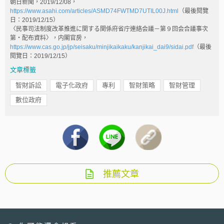
朝日新聞，2019/12/08，
https://www.asahi.com/articles/ASMD74FWTMD7UTIL00J.html
（最後閱覽
日：2019/12/15）
〈民事司法制度改革推進に関する関係府省庁連絡会議－第９回会合議事次
第・配布資料〉，内閣官房，
https://www.cas.go.jp/jp/seisaku/minjikaikaku/kanjikai_dai9/sidai.pdf
（最後
閱覽日：2019/12/15）
文章標籤
智財訴訟
電子化政府
專利
智財策略
智財管理
數位政府
推薦文章