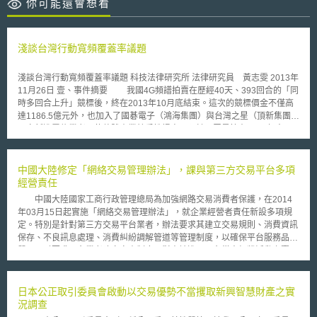
你可能還會想看
淺談台灣行動寬頻覆蓋率議題
淺談台灣行動寬頻覆蓋率議題 科技法律研究所 法律研究員 黃志雯 2013年
11月26日 壹、事件摘要 我國4G頻譜拍賣在歷經40天、393回合的「同
時多回合上升」競標後，終在2013年10月底結束。這次的競標價金不僅高
達1186.5億元外，也加入了國碁電子（鴻海集團）與台灣之星（頂新集團）
兩家新進電信業者，使整體產業競爭性提高。預計民眾最快在2014年中
時，即可享受靜態1Gbps、行動間100Mbps的高速網路，在無線寬頻的高
速下，許多新興服務可孕育而生。 根據我國政府的規劃，4G營運時間
越早，無論對產業、或是民眾皆是利大於弊。但是，從我國3G發展經驗可
中國大陸修定「網絡交易管理辦法」，課與第三方交易平台多項
知，行動寬頻基地台建置的普及程度，攸關整體產業發展的關鍵。因此，行
經營責任
政院於今（2013）年11月成立「加速無線寬頻基礎設施小組」，依據電信
中國大陸國家工商行政管理總局為加強網路交易消費者保護，在2014
法第32條第2項的規定，並透過跨部會協調，逐步落實公有建築物開放建設
年03月15日起實施「網絡交易管理辦法」，就企業經營者責任新設多項規
基地台之政策，增加4G業者涵蓋率，督促其儘速開台服務。同時，立法院
定。特別是針對第三方交易平台業者，辦法要求其建立交易規則、消費資訊
為讓公有建物建設基地台能順利推行，於同年11月三讀通過修正電信法第
保存、不良訊息處理、消費糾紛調解管道等管理制度，以確保平台服務品
32條。依據新修正之條文，未來除了因應輿論認為電磁波可能影響青少年發
質。同时要求平台業者建立審查制度，對申請進入平台從事經營活動之賣
展，故允許高中職以下學校「得不同意」第一類電信事業設置室外基地台
家，進行身分審查與建檔，透過以網管網，達成有效率的網路身分管理。
外，其餘公有建築物之主管機關，無正當理由不得拒絕業者申請。 透
另外，為確保網路交易市場秩序、公平競爭，本辦法亦例示多項不公平
過落實公有建築物開放的政策，不僅可加速未來4G的發展外、亦可提升既
競爭行為態樣，包括任意調整信用評價、傷害他人商譽等影響交易秩序之欺
日本公正取引委員會啟動以交易優勢不當攫取新興智慧財產之實
有3G的覆蓋率。除此之外，當4G涵蓋全台後，其高速、穩定的特性將可被
罔行為，皆受到明文禁止。甚至在商標侵權情況中，平台在接收到侵權通知
況調查
視為具有如固網般最後一哩（Last Mile）之效益，進而協助政府克服偏遠地
時，必須積極採取必要措施，否則就因此損害擴大部分，將與侵權行為人共