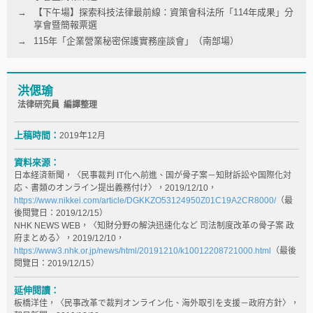
【下午場】探索科技法律最前線：資策會科法所「114年成果」分
享會暨簡報票選
115年「企業營業秘密保護實務座談會」（南部場）
洪偲瑜
法律研究員 編譯整理
上稿時間：
2019年12月
資料來源：
日本経済新聞，〈民事裁判 IT化へ前進、国が骨子案－知財訴訟や国際化対
応、書類のオンライン提出義務付け〉，2019/12/10，
https://www.nikkei.com/article/DGKKZO53124950Z01C19A2CR8000/
（最
後閱覽日：2019/12/15）
NHK NEWS WEB，〈知財分野の解決迅速化など 司法制度改革の骨子案 政
府まとめる〉，2019/12/10，
https://www3.nhk.or.jp/news/html/20191210/k10012208721000.html
（最後
閱覽日：2019/12/15）
延伸閱讀：
板橋洋佳，〈民事改革で裁判オンライン化、海外取引を支援－政府方針〉，