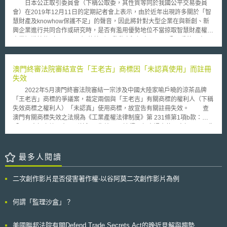
區鋪設寬頻的困境，使全國居民皆可享有網際網路的便利。 貳、重點說明
日本公正取引委員會（下稱公取委，其性質等同於我國公平交易委員
同承擔連帶責任。 考量在兩岸近期簽署之「海峽兩岸服務貿易協議」
政府透過落實公有建築開放架設基地台之政策，協助4G業者加速開台
會）在2019年12月11日的定期記者會上表示，由於近年出現許多關於「智
中，陸方已承諾對台開放「在線數據處理與交易處理業務」之電子商務網站
義務（5年內達人口涵蓋率50%），更希望能降低協商、架設基地台的成
慧財產及knowhow保護不足」的聲音，因此將針對大型企業在與新創、新
經營，待將來協議完成相關程序生效後，台灣電子商務業者在進入大陸市場
本，減少我國行動寬頻在都會區基地台數量不足、非都會區距離過遠之問
興企業進行共同合作或研究時，是否有濫用優勢地位不當掠取智慧財產權及
經營交易平台時，勢必受到本辦法規範，實應留意相關要求以避免觸法。
題。其實，如何增加行動寬頻涵蓋率，是當前每一個國家致力發展的目標。
專業知識技能（knowhow）的情形，啟動實況調查。 公取委將以書面
新加坡與英國政府為了實現無所不在網路的目標，在管制的手段上分別是：
方式，針對日本國內約1萬家創業10年以內的IT製造新創產業與大企業間交
(一)新加坡：為了協助電信服務業者可利用建物空間架設通訊設備，達
易之實況進行調查。相關報導整理了以下幾種常見的問題交易型態： 獨占
到「行動寬頻訊號戶外覆蓋率99%、室內覆蓋率85%」的目標，新加坡修訂
智慧財產：（1）契約約定大型企業無須經新興企業許可，即可逕自申請專
澳門終審法院審結宣告「王老吉」商標因「未認真使用」而註冊
「建築物資通訊設施實施條例」。本條例要求開發商或屋主在建設大型建案
利；（2）共同研究成果全歸大型企業所有；（3）要求無限制的無償授權。
失效
時，必須依據建案大小設置「行動通訊設備布放空間」，以提供電信業者使
限制與他人合作：（1）長時間禁止新興企業與其他業界合作；（2）相關專
2022年5月澳門終審法院審結一宗涉及中國大陸家喻戶曉的涼茶品牌
用，增加行動寬頻覆蓋率。本條例落實後，預期可協助4G業者在既定時間
利遭到大企業所限制，導致事業無法拓展。 強勢締約：（1）大型企業對於
「王老吉」商標的爭議案，裁定兩個與「王老吉」有關商標的權利人（下稱
內（2.5GHz須最早實現）完成全國、所有捷運/公路隧道內必須可接收4G訊
契約的意思決定過於緩慢；（2）直接交付簽訂好的紙本契約，並告知不得
失效商標之權利人）「未認真」使用商標，故宣告有關註冊失效。 查
號的要求。 (二)英國：英國為了改善既有行動寬頻涵蓋率，在今
變更契約內容。 公取委表示，因為新興企業具有開放式創新的價值，
澳門有關商標失效之法規為《工業產權法律制度》第 231條第1項b款：
（2013）年11月提出5點改善措施。其中，在相關規範上，Ofcom除了直接
在與大型企業進行合作時，對於國家產業發展及競爭力的提升，能發揮很大
「一、商標之註冊在下列情況下失效：b) 連續三年未認真使用商標」。而失
提高3G業者涵蓋義務、在訊號難以達到區域建設基礎設施、定時提供行動
的貢獻。因此藉由實態調查，確保建構出一個自由、公平的良性競爭環境，
效商標之權利人主張延展商標專用期限，應認為有認真使用商標，但最後終
寬頻速率報告，以及與交通部(Department for Transport and Network Rail)
並預計在2020年依據調查結果，擬定相關指引或方針。
審法院認為延展商標專用期限不算是認真使用商標，而宣布其註冊商標失
共同改善行動寬頻於鐵路、道路的覆蓋率與品質外，Ofcom認為4G寬頻亦
效。終審法院也引述歐盟法院判決輔助其判斷，指出關於商標認真使用的主
最多人閱讀
扮演重要角色。當時，Ofcom即透過4G頻段拍賣，賦予一張2017年須提供
要宗旨為以下： (1)認真使用：本案判決指出「如果說某個已註冊商標的權
98%人口於室內、95%人口能於英國境內取得行動寬頻服務義務之執照，希
利人有“權利”對商標進行（排他性的）使用，那麼他同時也負有使用該商標
冀實現偏遠地區亦能擁有寬頻服務之理想。 參、事件評析 綜合上述，
二次創作影片是否侵害著作權-以谷阿莫二次創作影片為例
的義務」，因此，商標認真使用指的是權利人必須確實將註冊商標使用在註
各國為了讓4G覆蓋全國，使所有民眾皆能享有高速、穩定的網路，無不透
冊的商品或服務上，達到商標向消費者（或稱公眾）指明某商品與服務來源
過兩階段方式，拍賣前賦予部分頻段提前完成涵蓋率普及的義務、拍賣後透
的法律功能後，始能認定其為認真使用。（歐盟法院亦肯認之，認為認真使
何謂「監理沙盒」？
過政策、法律協助、要求業者維護網路品質。台灣屬於地狹人稠的國家，行
用指的是符合商標作為其註冊「產品或服務的來源識別」這一個主要功
動寬頻業者對政府賦予的涵蓋義務，絕非是行動寬頻發展困境。但是，業者
能）。 (2)未認真使用：本案判決特別指出，如果僅僅是基於阻擋他人使用
是否可提供如同牌告的速度與品質，一向倍受挑戰。我國3G產生這個問
美國聯邦法院有關Defend Trade Secrets Act的晚近見解與趨勢