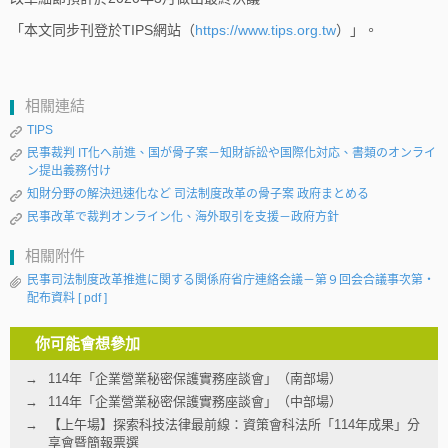
「本文同步刊登於TIPS網站（
https://www.tips.org.tw
）」。
相關連結
TIPS
民事裁判 IT化へ前進、国が骨子案－知財訴訟や国際化対応、書類のオンライ
ン提出義務付け
知財分野の解決迅速化など 司法制度改革の骨子案 政府まとめる
民事改革で裁判オンライン化、海外取引を支援－政府方針
相關附件
民事司法制度改革推進に関する関係府省庁連絡会議－第９回会合議事次第・
配布資料
[ pdf ]
你可能會想參加
114年「企業營業秘密保護實務座談會」（南部場）
114年「企業營業秘密保護實務座談會」（中部場）
【上午場】探索科技法律最前線：資策會科法所「114年成果」分
享會暨簡報票選