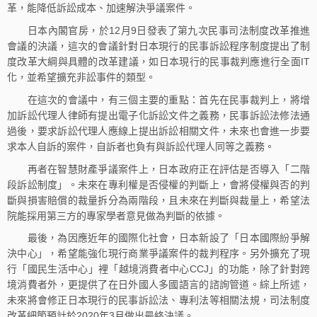
革，能降低訴訟成本、加速解決爭議案件。
日本內閣官房，於12月9日發表了第九次民事司法制度改革推進
會議的決議，這次的會議針對日本現行的民事訴訟程序制度提出了制
度改革大綱與具體的改革建議，如日本現行的民事裁判應進行全面IT
化，並希望擴充非訟事件的類型。
在這次的會議中，有三個主要的重點：首先在民事裁判上，將增
加訴訟代理人律師有提出電子化訴訟文件之義務，民事訴訟法修法通
過後，要求訴訟代理人應線上提出訴訟相關文件，未來也會進一步要
求本人自訴的案件，自訴者也負有與訴訟代理人同等之義務。
再者在智慧財產爭議案件上，日本政府正在評估是否導入「二階
段訴訟制度」。未來在專利權是否侵權的判斷上，會將侵權與否的判
斷與損害賠償的裁量拆分為兩階段，且未來在判斷與裁量上，希望法
院能採用第三方的專家學者意見做為判斷的依據。
最後，為因應近年的國際化社會，日本新設了「日本國際紛爭解
決中心」，希望能強化現行商業爭議案件的裁判程序。另外擴充了現
行「國民生活中心」裡「越境消費者中心CCJ」的功能，除了針對跨
境消費者外，更提供了在日外國人多國語言的諮詢管道。綜上所述，
未來將會修正日本現行的民事訴訟法、專利法等相關法規，司法制度
改革細節預計於2020年3月做出最終決議。