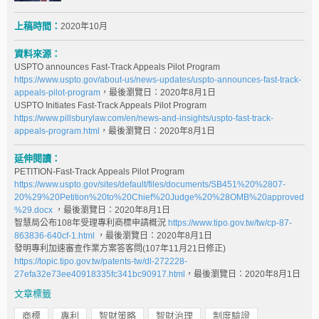
上稿時間：
2020年10月
資料來源：
USPTO announces Fast-Track Appeals Pilot Program
https://www.uspto.gov/about-us/news-updates/uspto-announces-fast-track-
appeals-pilot-program
，最後瀏覽日：2020年8月1日
USPTO Initiates Fast-Track Appeals Pilot Program
https://www.pillsburylaw.com/en/news-and-insights/uspto-fast-track-
appeals-program.html
，最後瀏覽日：2020年8月1日
延伸閱讀：
PETITION-Fast-Track Appeals Pilot Program
https://www.uspto.gov/sites/default/files/documents/SB451%20%2807-
20%29%20Petition%20to%20Chief%20Judge%20%28OMB%20approved
%29.docx
，最後瀏覽日：2020年8月1日
智慧局公布108年受理專利商標申請概況
https://www.tipo.gov.tw/tw/cp-87-
863836-640cf-1.html
，最後瀏覽日：2020年8月1日
發明專利加速審查作業方案答客問(107年11月21日修正)
https://topic.tipo.gov.tw/patents-tw/dl-272228-
27efa32e73ee40918335fc341bc90917.html
，最後瀏覽日：2020年8月1日
文章標籤
商標
專利
智財策略
智財治理
制度驗證