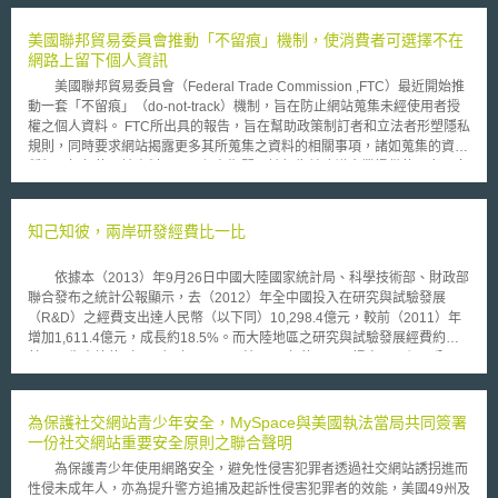
訊頻段下運作，而Ofcom正式突破了這個規範架構，允許 D2D 服務直接使
用既有的行動通訊頻段。 在終端設備方面，Ofcom 免除一般消費者的行動
美國聯邦貿易委員會推動「不留痕」機制，使消費者可選擇不在
裝置在使用 D2D 服務時的個別執照授權要求；而在服務端，行動通訊業者
網路上留下個人資訊
僅需向Ofcom申請變更既有的無線電頻率執照，履行相關的干擾防制標準與
美國聯邦貿易委員會（Federal Trade Commission ,FTC）最近開始推
協調義務，即可使用既有行動通訊頻率提供D2D服務，目前Telefonica
動一套「不留痕」（do-not-track）機制，旨在防止網站蒐集未經使用者授
UK（VMO2）已率先獲准此項變更（與 Starlink 合作）。未來，Ofcom也能
權之個人資料。 FTC所出具的報告，旨在幫助政策制訂者和立法者形塑隱私
透過修訂開放頻段拓展適用範圍，目前開放的是1710.1-1715.9 MHz與
規則，同時要求網站揭露更多其所蒐集之資料的相關事項，諸如蒐集的資料
1805.1-1810.9 MHz頻段。而為降低衛星與地面通訊共用頻率的干擾風險，
種類、如何使用該資料、以及保存期間。該報告並建議企業提供使用者更多
Ofcom也訂定了防干擾限制標準，如對終端設備訂定25 dBm（3G、4G 與
拒絕被蒐集資料的退出選擇方案。 FTC主席Jon Leibowitz在最近的記
5G）與 30 dBm（2G）的總輻射功率限制。 本次變革對行動通訊服務的發
者會中指出，目前有許多尚未受到網路隱私規範之行銷方式，普遍受到廣告
展具有深遠的進步意義，透過促進 D2D 服務的合法導入，業者可以在地理
商、社群網站或是搜尋引擎運用。FTC當局的建議由五人所組成的委員會無
知己知彼，兩岸研發經費比一比
環境極端等地面基地臺建設成本過於高昂的偏遠地區近一步拓展涵蓋，有機
異議通過，由於網路廣告商、媒體經營者以及零售商所建立的新的行銷模式
會達成100% 的國土涵蓋，政府亦能透過活化頻率資源與活絡電信基礎設施
均建基於個人資料的使用上，因此此建議亦同時考量到該等業者之利益平
的跨界投資與創新，為衛星通訊服務提供公平競爭的市場環境，進而帶動整
依據本（2013）年9月26日中國大陸國家統計局、科學技術部、財政部
衡，至2011年1月31日前持續蒐集業者之意見。Leibowitz表示，FTC希望
體行動通訊產業的升級。 對民眾而言，D2D 服務的導入更是強化國家通訊
聯合發布之統計公報顯示，去（2012）年全中國投入在研究與試驗發展
確保新興成長的資訊市場是建立在促進隱私、透明、商業革新和消費者選擇
韌性的關鍵，除確保偏遠地區享有基本的語音、簡訊與數據通訊服務，在地
（R&D）之經費支出達人民幣（以下同）10,298.4億元，較前（2011）年
的框架上，而這也是多數美國民眾所希望的。」 此一「不留痕」機制
面基地臺因遭遇災害而癱瘓失效時，D2D 服務能發揮關鍵的備援功能，維
增加1,611.4億元，成長約18.5%。而大陸地區之研究與試驗發展經費約佔
是參照FTC另外一套受歡迎的「勿來電」機制，也就是將電話號碼註冊在一
持通訊服務的可用性，也為全域連結、地星整合的次世代行動網路（6G）
其國內生產總值（GDP）之1.98%，較2011年的1.84%提高0.14個百分
特定的名單上，以防止電話推銷員來電，不過實際上的運作模式仍略有差
佈建預先備妥適當的法規環境。
點。惟同期（2012年，即民國101年）我國研發經費總計為新台幣4,312.96
異。相較於將姓名註冊在一份中央管控的名單，此一機制則是透過網頁瀏覽
億元，佔臺灣地區GDP比率為3.07%，較中國大陸1.98%之比率略高。
器的工具，傳送不願被追蹤或接受特定廣告的訊息，Google、Microsoft和
另據大陸統計公報顯示，在中國大陸10,298.4億元之研發經費內，用於
為保護社交網站青少年安全，MySpace與美國執法當局共同簽署
Mozilla都已測試過此套技術。 在此一報告提出後不久，麻州參議員
「基礎研究」之支出為498.8億元，比2011年增長21.1%；在「應用研究」
一份社交網站重要安全原則之聯合聲明
John F. Kerry表明他將會推動一部隱私權相關法律，使FTC有更多規則制訂
之經費則為1,162億元，增長13%；至於「試驗發展」經費支出則為最大
權以實現其報告所提建議。因為作為相關主管機關，FTC制訂規則的權利其
為保護青少年使用網路安全，避免性侵害犯罪者透過社交網站誘拐進而
宗，達8,637.6億元，增長19.2%。總體來說，大陸地區之基礎研究、應用
實很有限。
性侵未成年人，亦為提升警方追捕及起訴性侵害犯罪者的效能，美國49州及