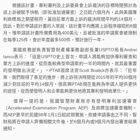
根據該計畫，專利審判及上訴委員會上訴裁決的目標時間預計為
該上訴被賦予快軌（即批准加速審查）之日起六個月內，此與美國專
利商標局之期望相符。蓋目前單方面上訴的裁決時間平均約14個月，
因此，對於申請該計畫的人來說，該計畫平均應將上訴程序縮短約8個
月。惟申請該計畫所需費用為400美元，且被批准的申請案會被限制
在每季125件，會計年度最多500件，預計施行一年。
美國商務部負責智慧財產權事務副部長兼USPTO局長Andrei
Iancu表示：「這是USPTO史上首次，申請人將能夠加快專利審查和
單方上訴的速度，從而能較典型申請案約一半的時間內，就其最重要
的發明做出決定。」。PTAB首席法官Scott Boalick亦表示：「近年
來，我們取得了長足的進步，將上訴待決時間從2015年的平均30個月
減少到目前的平均14個月。很高興PTAB現在能夠為申請人提供更快
的途徑，從而使發明人和企業能夠更快地將其專利發明商業化。」
值得一提的是，我國智慧財產局亦有發明專利加速審查
（Accelerated Examination Program, AEP）及商標加速審查機制。
而AEP更早於民國98年1月1日起試辦實施，依據申請事由之不同，智
財局將在申請人齊備相關文件後，於6個月內或9個月內發出審查結果
通知。