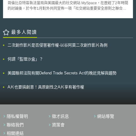
研究和試驗發展3項，佔其研發經費總支出之比率分別為4.8%、11.3%和
哥倫比亞特區執法當局與美國最大的社交網站 MySpace，在歷經了2年時間
83.9%；而臺灣地區則是以基礎研究、應用研究及技術發展等3類為區分，
的討論後，於今年1月對外共同宣佈一項「社交網站重要安全原則之聯合聲
在2011年時分別為9.7%、23.7%及66.6%，說明臺灣地區在基礎與應用研
明(Joint Statement on Key Principles of Social Networking Sites
究2部份佔研發經費總支出之比率較中國大陸為高。 然而相關研發經費
Safety)」，並計劃將此一原則陸續推廣於其他類似社交網站。 於該聯
投入至後續產出專利、運用，能否有效結合，或因而強化國家競爭力、減少
合聲明中，MySpace首先同意組織一個網路安全技術的專門小組，承諾研
需用單位間之落差，已是兩岸或其他國家所關切的焦點。因此，為利知己知
發線上身份認證技術和其他線上安全工具，以創造一個安全的線上社交環
最多人閱讀
彼，除了瞭解競爭國家之資源投入情形外，其研發成果相關運用情形等，亦
境，而該網路安全小組成員包含網路公司代表、身份認證專家、非營利組織
實值得我們後續觀察、研究。
成員，以及其他科技公司代表等。MySpace並允諾設計並落實相關技術與
二次創作影片是否侵害著作權-以谷阿莫二次創作影片為例
功能，以防止14歲以下的兒童使用MySpace網站，及避免青少年從
MySpace網站上接收到不適當的內容、或有機會與成人不適當的接觸。另
MySpace社交網站亦將透過網站經驗分享、提供父母免費的監控軟體、兒
何謂「監理沙盒」？
童郵件註冊等方式，教育父母、教育家和兒童安全和負責的社交網站使用態
度。MySpace社交網站的營運者更同意與執法人員共同努力，提升調查和
美國聯邦法院有關Defend Trade Secrets Act的晚近見解與趨勢
追訴網路犯罪行為的效能，為此MySpace將建立一個24小時的免費諮詢電
話，以回應執法人員辦案上的需求。
A片也要搞創意！具原創性之A片享有著作權
隱私權聲明
徵才訊息
網站導覽
聯絡我們
資策會
相關連結