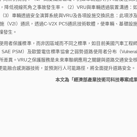
，降低視線死角之事故發生率。（2）VRU與車輛透過裝置溝通：
（3）車輛透過安全演算系統與VRU及各項設施交換訊息：此項涉
（V2I）通訊，透過C-V2X PC5通訊技術軟體，使車輛、基礎設
撞發生。
用者保護標準，而非因區域而不同之標準，如目前美國汽車工程
ges, SAE PSM）及歐盟電信標準協會之弱勢道路使用者分布（Vulnerab
兩者在保護上即有所差異。VRU之保護服務是未來車聯網應用之關鍵與道路交通安全
更能融合感測器技術，並預測行人可能路徑，將全面提升道路安全。
本文為「經濟部產業技術司科技專案成