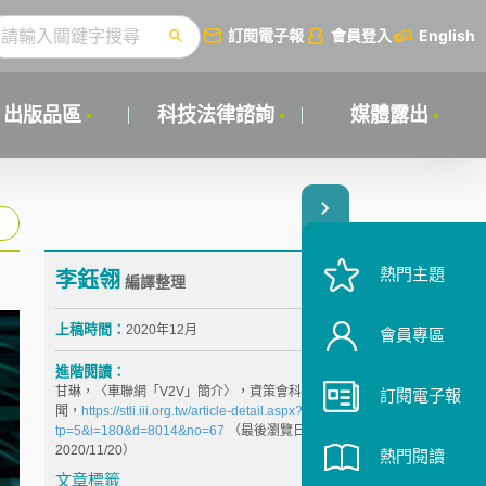
訂閱電子報
會員登入
English
出版品區
科技法律諮詢
媒體露出
熱門主題
李鈺翎
編譯整理
上稿時間：
2020年12月
會員專區
進階閱讀：
甘琳，〈車聯網「V2V」簡介〉，資策會科法所法律要
訂閱電子報
聞，
https://stli.iii.org.tw/article-detail.aspx?
tp=5&i=180&d=8014&no=67
（最後瀏覽日：
2020/11/20）
熱門閱讀
文章標籤