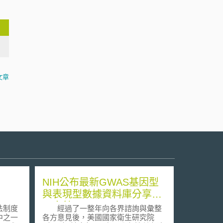
文章
NIH公布最新GWAS基因型
與表現型數據資料庫分享近
用方針
法制度
經過了一整年向各界諮詢與彙整
中之一
各方意見後，美國國家衛生研究院