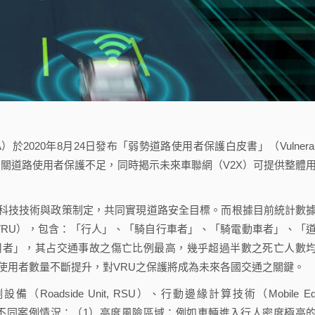
 5GAA）於2020年8月24日發布「弱勢道路使用者保護白皮書」（Vulnerab
交通安全對相關道路使用者保護不足，同時揭示未來車聯網（V2X）可提供整體
技技術與政策制定，共同實現道路安全目標。而根據目前統計數
r，以下簡稱VRU），包含：「行人」、「騎自行車者」、「騎電動車者」、「
用者」，其占交通事故之傷亡比例最高，幾乎超過半數之死亡人數
使用者數量不斷提升，對VRU之保護將成為未來各國交通之關鍵。
side Unit, RSU）、行動邊緣計算技術（Mobile Ed
聯網下之不同案例情況：（1）高度風險區域：例如車輛進入行人密度極高