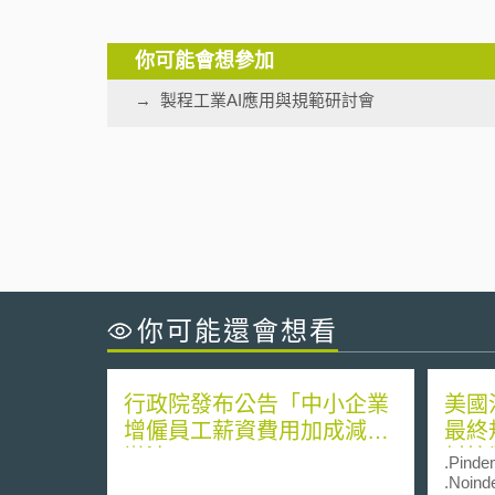
你可能會想參加
製程工業AI應用與規範研討會
你可能還會想看
行政院發布公告「中小企業
美國
增僱員工薪資費用加成減除
最終
辦法」
料控
.Pinden
.Noinde