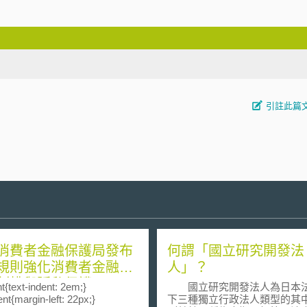
引註此篇
消費者金融保護局發布
何謂「國立研究開發法
規則強化消費者金融資
人」？
制權與隱私保護
t{text-indent: 2em;}
國立研究開發法人為日本
nt{margin-left: 22px;}
下三種獨立行政法人類型的其