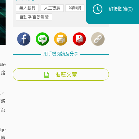
無人載具
人工智慧
物聯網
稍後閱讀
(0)
自動車/自動駕駛
用手機閱讀及分享
le
用路
推薦文章
據，
道路
均為
ge
的地