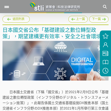
返回列表
上一篇
下一篇
日本國交省公布「基礎建設之數位轉型政
策」，期望建構更有效率、安全之社會環境
日本國土交通省（下稱「國交省」）於2021年2月9日公布「基礎
建設之數位轉型政策（インフラ分野のデジタル・トランスフォーメ
ーション施策）」。此報告係國土交通省基礎設施DX推進本部（国土
交通省インフラ分野のDX推進本部）於2021年1月所舉行第三次會議