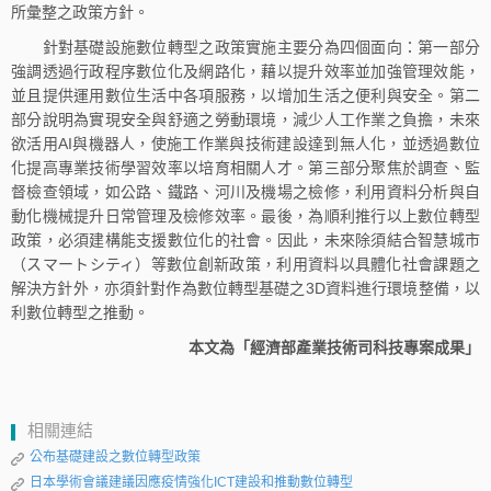
所彙整之政策方針。
針對基礎設施數位轉型之政策實施主要分為四個面向：第一部分
強調透過行政程序數位化及網路化，藉以提升效率並加強管理效能，
並且提供運用數位生活中各項服務，以增加生活之便利與安全。第二
部分說明為實現安全與舒適之勞動環境，減少人工作業之負擔，未來
欲活用AI與機器人，使施工作業與技術建設達到無人化，並透過數位
化提高專業技術學習效率以培育相關人才。第三部分聚焦於調查、監
督檢查領域，如公路、鐵路、河川及機場之檢修，利用資料分析與自
動化機械提升日常管理及檢修效率。最後，為順利推行以上數位轉型
政策，必須建構能支援數位化的社會。因此，未來除須結合智慧城市
（スマートシティ）等數位創新政策，利用資料以具體化社會課題之
解決方針外，亦須針對作為數位轉型基礎之3D資料進行環境整備，以
利數位轉型之推動。
本文為「經濟部產業技術司科技專案成果」
相關連結
公布基礎建設之數位轉型政策
日本學術會議建議因應疫情強化ICT建設和推動數位轉型