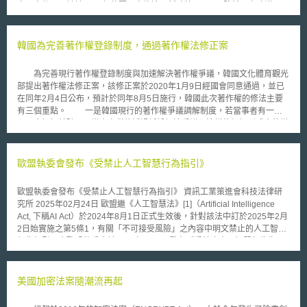
會同意後，預計於2009年的夏天實施這項新政策。 雖然丹麥建議以
4.2美分作為零售文字漫遊簡訊的價格上限，但是在徵詢各方意見後，電信
委員會最後仍然決定以12美分做為文字漫遊簡訊的價格上限。除此之外，依
據電信委員會的消息指出，文字漫遊簡訊的批發價上限也將可能調降在4到8
韓國為完善著作權登錄制度，通過著作權法修正案
美分之間。 有業者表示，歐盟電信委員會增加對於電信費率的價格管
制，將會降低業者研發新服務的意願。但是，歐盟電信委員會認為業者的主
為完善現行著作權登錄制度與加速解決著作權爭議，韓國文化體育觀光
張，並不能構成文字簡訊費率上限政策施行的阻礙。 由於文字簡訊的
部提出著作權法修正案，該修正案於2020年1月9日經國會同意通過，並已
市場已經成熟，業者在此項服務的獲利上已相當穩定，因此透過合理的價格
在同年2月4日公布，預計於同年8月5日施行，韓國此次著作權的修法主要
上限，可以讓消費者有更符成本的漫遊文字簡訊服務，同時業者也能持續在
有三個重點。 一是韓國現行的著作權爭議調解制度，若當事者有一方
此項服務上獲利。但是反觀資料傳輸尚處於萌芽階段，因此電信管制者與系
不同意調解就破局，當事人僅能透過訴訟解決爭議，這樣的調解形式意外增
統業者皆認為目前就漫遊的資料傳輸進行價格上限管制尚不適宜。 另
加了韓國司法上的負擔，故此次修法適當的調整了著作權爭議調解制度。標
外，Reding於2007年曾提議對於歐洲漫遊語音通話的價格進行上限管制，
的金額未滿一千萬韓元的案件，或當事人一方無法提出合理的拒絕調解理
此項電信費率政策受到習慣於暑假進行跨國旅遊的歐盟居民的歡迎，
由，當事人就不能拒絕韓國著作權委員會的調解，此次修法賦予了韓國著作
歐盟執委會發布《受禁止人工智慧行為指引》
Reding表示此項於2009年到期的政策極可能再延長三年至2012年。
權委員職權調解的權力。 二為現行韓國的著作權係採取創作保護主
義，登錄並非是取得著作權之法定要件，故韓國在運行著作權登錄制度時並
歐盟執委會發布《受禁止人工智慧行為指引》 資訊工業策進會科技法律研
不會對登錄的著作物做實質審查，這也讓著作權虛偽登錄或錯誤登錄的情況
究所 2025年02月24日 歐盟繼《人工智慧法》[1]（Artificial Intelligence
很難被避免，而這次著作權修法賦予了著作權委員會有依職權撤銷這些虛偽
Act, 下稱AI Act）於2024年8月1日正式生效後，針對該法中訂於2025年2月
登錄、錯誤登錄著作物的權力。 三係若是出於公共利益之目的，如基
2日始實施之第5條1，有關「不可接受風險」之內容中明文禁止的人工智慧
於調查需求複製著作物、編輯教科書而想利用已刊登的著作物等情形，可以
行為類型，由歐盟執委會於2025年2月4日發布《受禁止人工智慧行為指
不受著作權的拘束，自由的利用著作物。韓國文化體育觀光部也表示透過此
引》[2]。 壹、事件摘要 歐盟AI Act於2024年8月1日正式生效，為歐盟人工
次的修法，希望能為韓國打造一個更適合著作發展的環境並為韓國著作權活
智慧系統引入統一之人工智慧風險分級規範，主要分為四個等級[3]： 1. 不
用帶來正面的影響。 「本文同步刊登於TIPS網站（https://www.tips.org.tw
可接受風險（Unacceptable risk） 2. 高風險（High risk） 3. 有限風險，具
美國加密法案隨潮流再起
）」
有特定透明度義務（Limited risk） 4. 最低風險或無風險（Minimal to no
risk） AI Act之風險分級系統推出後，各界對於法規中所說的不同風險等級