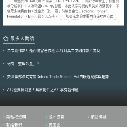
緣起於2016年的加密法案（ENCRYPT Act），由於今年發生了臉書劍
的系統，究竟於實務上如何判斷？該等系統實際上具備何種特徵？許多內容
橋分析事件，以及歐盟GDPR的影響，本此法案再提的聲勢如浪潮襲來，不
仍屬概要而不確定，不利於政府、企業遵循，亦不利於各界對人工智慧技術
僅眾多議員附和，連企業（如：電子前線基金會Electronic Frontier
進行監督。是以歐盟本次針對「不可接受風險」之人工智慧系統，推出相關
Foundation，EFF）都予以支持。 加密法案的主要內容係以兩方面進
指引，目的在明確化規範內涵規範，協助主管機關與市場參與者予以遵循。
行加密應用之保護， 各州州政府不得授權或要求產品或服務的製造商、開
貳、重點說明 一、AI Act本文第5條1（a）、（b）－有害操縱、欺騙與剝削
發商、銷售商或供應商，（A）設計或更改產品或服務中的安全功能，以供
行為 （一）概念說明 本禁止行為規定旨在防止透過人工智慧系統施行操縱
其進行監視或允許其進行實體搜索；（B）使其有能力解密或便於理解加密
與剝削，使他人淪為實現特定目的工具之行為，以保護社會上最為脆弱且易
應用後的內容。 各州州政府不得禁止加密或類似安全功能的產品或服務，
最多人閱讀
受有害操控與剝削影響的群體。 （二）禁止施行本行為之前提要件 1.該行
進行製造、銷售或租賃、提供銷售或租賃, 或向公眾提供覆蓋的產品或服
為必須構成將特定人工智慧系統「投放於歐盟市場」（placing on the
務。此外，法案亦針對相關服務或產品的定義作了明確的說明。 本法
market）[4]、「啟用」（putting into service）[5]或「使用」（use）[6]。
二次創作影片是否侵害著作權-以谷阿莫二次創作影片為例
案的主要提案者美國眾議員Ted Lieu指出，與加密或資料存取相關的問題，
2.應用目的：該人工智慧系統所採用的技術具有能實質扭曲個人或團體行為
皆應在聯邦政府的層級進行討論，而就其本身電腦科學的專業，指出在各州
的「目的」或「效果」，此種扭曲明顯削弱個人或團體做出正確決定的能
間保有不同的加密應用執法標準，對資安、消費者、創新，以及執法本身都
何謂「監理沙盒」？
力，導致其做出的決定偏離正常情形。 3.技術特性：關於(a)有害的操縱與
是不利的，引此本法案的推動旨在強化州際商業和經濟安全，以及網路安全
欺騙部分，係指使用潛意識（超出個人意識範圍）、或刻意操控或欺騙的技
問題，希望能對加密應用議題作全國性的討論，而不會損害使用者在過程中
術；關於(b)有害地利用弱勢群體部分，是指利用個人年齡、身心障礙或社
美國聯邦法院有關Defend Trade Secrets Act的晚近見解與趨勢
的安全性。
會經濟狀況上弱點。 4.後果：該扭曲行為已造成或合理可預見將造成該個
人、另一人或某群體的重大傷害。 5.因果關係：該人工智慧系統所採用的技
A片也要搞創意！具原創性之A片享有著作權
術、個人或團體行為的扭曲，以及由此行為造成或可合理預見將造成的重大
傷害之間，具備相當因果關係。 二、AI Act本文第5條1（c）－社會評分行
為 （一）概念說明 本禁止行為規定旨在防止透過人工智慧系統進行「社會
評分」可能對特定個人或團體產生歧視和不公平的結果，以及引發與歐盟價
值觀不相容的社會控制與監視行為。 （二）禁止施行本行為之前提要件 1.
該行為必須屬於將特定人工智慧系統「投放於歐盟市場」、「啟用」或「使
隱私權聲明
徵才訊息
網站導覽
用」。 2.應用目的：該人工智慧系統必須用於對一定期間內，自然人及群體
聯絡我們
資策會
的社會行為，或其已知、預測的個人特徵或人格特質進行評價或分類。 3.後